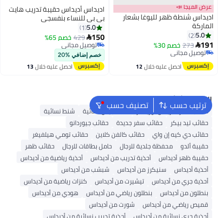
عرض الميجا 📣
اديداس أديداس حقيبة تدريب هايت
اديداس شنطة ظهر لليوغا بشعار
بي بي للنساء بنفسجي
الماركة
5.0
1
5.0
2
150
429
خصم 65%

191
273
خصم 30%
توصيل مجاني

توصيل مجاني
توصيل مجاني
خصم إضافي %20
توصيل مجاني
احصل عليه خلال
12
احصل عليه خلال
13
اغسطس
اغسطس
البحث الشائع
ترتيب حسب
تصنيف حسب
حقائب سفر أمريكان توريستر
شنط جيس نسائية
شنط نسائية
حقائب تيد بيكر
حقائب سفر جديدة
حقائب جيوردانو
حقائب دي كيه إن واي
حقائب كالفن كلاين
حقائب تومي هيلفيغر
حقيبة ألدو
محفظة جلدية للرجال
حامل بطاقات للرجال
حقائب ظهر
حقيبة ظهر أديداس
أحذية تدريب من أديداس
أحذية رياضية من أديداس
أحذية أديداس
سنيكرز من أديداس
شبشب من أديداس
أحذية جري من أديداس
تيشيرت من أديداس
كنزات رياضية من أديداس
بنطلون من أديداس
بنطلون رياضي من أديداس
هودي من أديداس
قميص رياضي من أديداس
شورت من أديداس
أحذية جري نسائية من أديداس
أحذية تدريب نسائية من أديداس