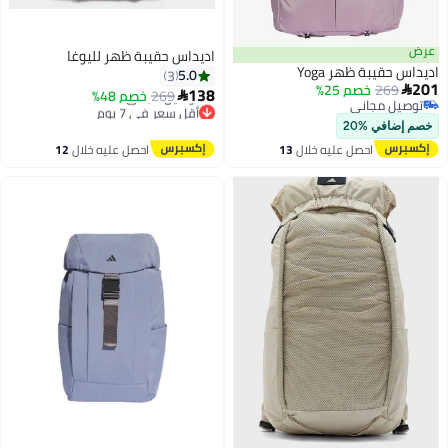
عرض
اديداس حقيبة ظهر لليوغا
اديداس حقيبة ظهر Yoga
5.0
3
201
269
خصم 25%

138
269
خصم 48%

توصيل مجاني
أقل سعر في 7 يوم
توصيل مجاني
توصيل مجاني
خصم إضافي %20
أقل سعر في 7 يوم
احصل عليه خلال
13
احصل عليه خلال
12
اغسطس
اغسطس