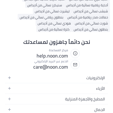
أحذية رياضية نسائية من أديداس
سنيكرز نسائي من أديداس
شبشب نسائي من أديداس
تيشيرت نسائي من أديداس
حمالات صدر رياضية من أديداس
بنطلون رياضي نسائي من أديداس
شورت نسائي من أديداس
هودي نسائي من أديداس
بنطلون نسائي من أديداس
كنزة نسائية من أديداس
نحن دائماً جاهزون لمساعدتك
مركز المساعدة
help.noon.com
الدعم عبر البريد الإلكتروني
care@noon.com
الإلكترونيات
الهواتف المتحركة
الأزياء
أجهزة التابلت
أحذية رياضية رجالية
المطبخ والأجهزة المنزلية
أجهزة الكمبيوتر المحمولة
أحذية رياضية نسائية
الأجهزة الكبيرة
التلفزيونات
الجمال
الساعات