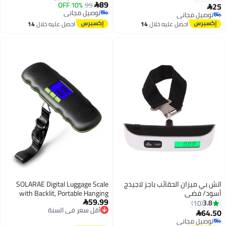
89
99
10% OFF
بإضاءة خلفية، ودقة عالية، وخاصية
25


توصيل مجاني
التثبيت التلقائي، ووحدتي قياس
توصيل مجاني
توصيل مجاني
توصيل مجاني
(كجم/رطل)، ومقبض مانع للانزلاق.
احصل عليه خلال
14
احصل عليه خلال
14
اغسطس
اغسطس
اتش بي ميزان الحقائب باجز لاجيدج
SOLARAE Digital Luggage Scale
أسود/ فضي
with Backlit, Portable Hanging
59.99
Baggage Scale for Travel, 110LB
3.8

10
أقل سعر في السنة
Suitcase Weight with Scale Lock
64.50
توصيل مجاني

and Hook,Battery Included
أقل سعر في السنة
توصيل مجاني