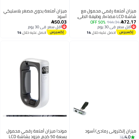
ميزان أمتعة رقمي محمول مع
ميزان أمتعة يدوي مصغر بلاستيكي
شاشة LCD مضاءة، وظيفة الطي،
أسود
50.03
72.17
144.34
50% OFF
وسعة 110lb/50kg، ميزان دقيق


أقل سعر في 30 يوم
أقل سعر في 30 يوم
للسفر - بطارية مرفقة، دقة
توصيل مجاني
توصيل مجاني
احصل عليه خلال
14
احصل عليه خلال
14
0.1lb/50g.
أقل سعر في 30 يوم
أقل سعر في 30 يوم
اغسطس
اغسطس
ميزان إلكتروني رمادي/أسود
موندا ميزان أمتعة رقمي محمول
بسعة 50 كجم، مزود بشاشة LCD
4.0
4