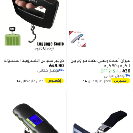
ميزان أمتعة رقمي بدقة تتراوح بين
دوجيز مقياس الالكترونية المحمولة
49.90
1 كجم و50 كجم

36
توصيل مجاني
21% OFF
46

توصيل مجاني
توصيل مجاني
توصيل مجاني
احصل عليه خلال
14
احصل عليه خلال
14
اغسطس
اغسطس