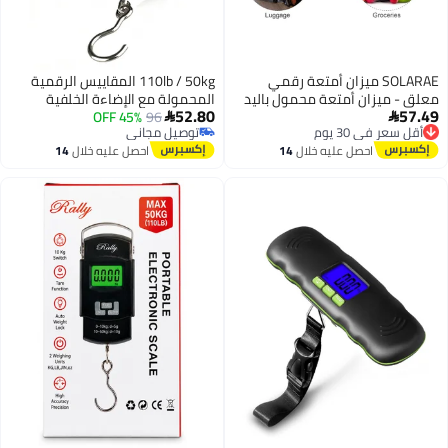
SOLARAE ميزان أمتعة رقمي
110lb / 50kg المقاييس الرقمية
معلق - ميزان أمتعة محمول باليد
المحمولة مع الإضاءة الخلفية
52.80
57.49
بسعة 110 رطل، شاشة LCD بإضاءة
96
45% OFF
الكريستال السائل مربع المقاييس مع


أقل سعر في 30 يوم
توصيل مجاني
خلفية خضراء، وظيفة قفل البيانات
الفولاذ المقاوم للصدأ
توصيل مجاني
توصيل مجاني
احصل عليه خلال
14
احصل عليه خلال
14
التلقائي لحقائب السفر واحتياجات
أقل سعر في 30 يوم
اغسطس
اغسطس
الوزن.