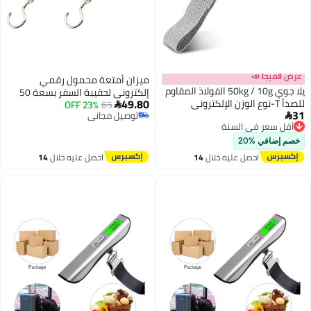
عرض الميجا 📣
ميزان أمتعة محمول رقمي
يلا جوي 50kg / 10g الفولاذ المقاوم
إلكتروني لحقيبة السفر بسعة 50
49.80
للصدأ T-نوع الوزن الإلكتروني
65
كجم (قطعتان)
23% OFF

31
مقياس الأمتعة الرقمية مقياس
توصيل مجاني

أقل سعر في السنة
توصيل مجاني
السفر السريع المحمول شاشة LCD
توصيل مجاني
مناسبة للسفر في الهواء الطلق
أقل سعر في السنة
خصم إضافي %20
التسوق الصيد
احصل عليه خلال
14
احصل عليه خلال
14
اغسطس
اغسطس