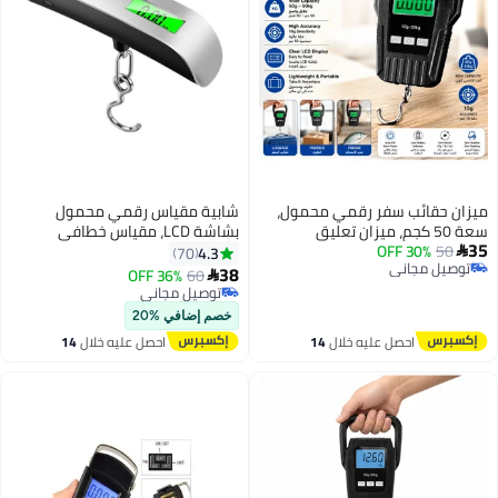
ميزان حقائب سفر رقمي محمول،
شابية مقياس رقمي محمول
سعة 50 كجم، ميزان تعليق
بشاشة LCD، مقياس خطافي
35
50
30% OFF
إلكتروني مع شاشة LCD بإضاءة
إلكتروني، حقيبة سفر معلقة، أداة
4.3
70

توصيل مجاني
خلفية للسفر، الأمتعة، والطرود
موازنة وزن أمتعة السفر
38
36% OFF
60

توصيل مجاني
(أسود)
توصيل مجاني
توصيل مجاني
خصم إضافي %20
احصل عليه خلال
14
احصل عليه خلال
14
اغسطس
اغسطس