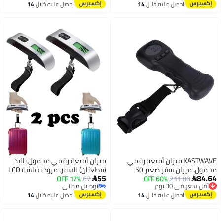
توصيل مجاني
احصل عليه خلال
14
احصل عليه خلال
14
اغسطس
اغسطس
KASTWAVE ميزان أمتعة رقمي
ميزان أمتعة رقمي محمول باليد
محمول، ميزان سفر صغير 50
(قطعتان) للسفر، مزود بشاشة LCD
55
84.64
211.80
60% OFF
كجم/110 رطل لحقائب الأمتعة مع
67
17% OFF
وبسعة قصوى 50 كجم / 110 رطل.It


أقل سعر في 30 يوم
توصيل مجاني
شاشة LCD، قفل تلقائي للقراءة بعد
توصيل مجاني
توصيل مجاني
احصل عليه خلال
14
احصل عليه خلال
14
الوزن، للسفر والمنزل والوزن في
أقل سعر في 30 يوم
اغسطس
اغسطس
الهواء الطلق