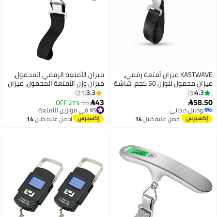
KASTWAVE ميزان أمتعة رقمي،
ميزان الأمتعة الرقمي المحمول،
ميزان محمول للوزن 50 كجم، شاشة
ميزان وزن الأمتعة المحمول، ميزان
LCD بإضاءة خلفية، ميزان أمتعة
حقائب السفر المعلقة
3.3
4.3
21
3
محمول بخطاف إلكتروني مناسب
43
58.50
21% OFF
55


#5 في موازين للأمتعة
للمسافرين
توصيل مجاني
توصيل مجاني
توصيل مجاني
احصل عليه خلال
14
احصل عليه خلال
14
#5 في موازين للأمتعة
اغسطس
اغسطس