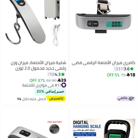
كامري ميزان الأمتعة الرقمي فضي
شابية ميزان الأمتعة، ميزان وزن
رقمي جديد محمول 2.0 لوزن
3.6
331
الحقائب مع شحن USB، ميزان أمتعة
18
4.3
70
5% OFF
19

110 رطل/50 كجم مع خطاف، ميزان
39
37% OFF
62.90

#17 في موازين للأمتعة
للسفر، للسفر، للمنزل، وللأماكن
توصيل مجاني
الخارجية
#17 في موازين للأمتعة
خصم إضافي %20
احصل عليه خلال
14
اغسطس