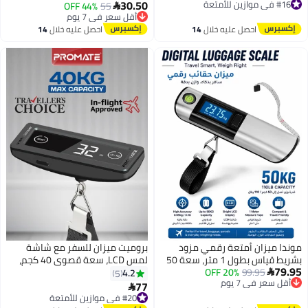
30.50
44% OFF
55

توصيل مجاني
أقل سعر في 7 يوم
#16 في موازين للأمتعة
توصيل مجاني
احصل عليه خلال
14
احصل عليه خلال
14
أقل سعر في 7 يوم
اغسطس
اغسطس
موندا ميزان أمتعة رقمي مزود
بروميت ميزان للسفر مع شاشة
بشريط قياس بطول 1 متر، سعة 50
لمس LCD، سعة قصوى 40 كجم،
79.95
99.95
20% OFF
كجم (بوحدات: كجم، رطل، أونصة)،
ميزان رقمي صغير لوزن الحقائب،
4.2
5

أقل سعر في 7 يوم
جهاز قياس وزن عالي الدقة للسفر،
وحدات كجم/رطل، قراءة تلقائية،
77
توصيل مجاني

#20 في موازين للأمتعة
شاشة LCD، مؤشر تسوية (فقاعة)،
عمر بطارية طويل، حزام من البولي
أقل سعر في 7 يوم
توصيل مجاني