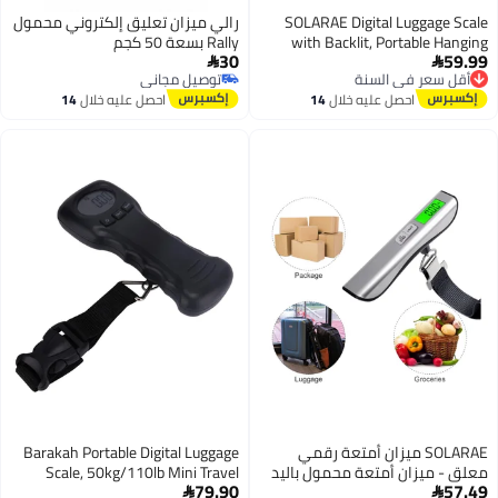
SOLARAE Digital Luggage Scale
رالي ميزان تعليق إلكتروني محمول
with Backlit, Portable Hanging
Rally بسعة 50 كجم
30
59.99
Baggage Scale for Travel, 110LB


أقل سعر في السنة
توصيل مجاني
Suitcase Weight with Scale Lock
توصيل مجاني
توصيل مجاني
احصل عليه خلال
14
احصل عليه خلال
14
and Hook,Battery Included
أقل سعر في السنة
اغسطس
اغسطس
SOLARAE ميزان أمتعة رقمي
Barakah Portable Digital Luggage
معلق - ميزان أمتعة محمول باليد
Scale, 50kg/110lb Mini Travel
79.90
57.49
بسعة 110 رطل، شاشة LCD بإضاءة
Scale for Luggage Bags with LCD


أقل سعر في 30 يوم
أقل سعر في السنة