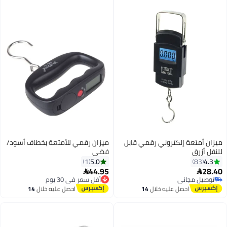
ميزان أمتعة إلكتروني رقمي قابل
ميزان رقمي للأمتعة بخطاف أسود/
للنقل أزرق
فضي
5.0
4.3
1
83
44.95
28.40


أقل سعر في 30 يوم
توصيل مجاني
توصيل مجاني
توصيل مجاني
احصل عليه خلال
14
احصل عليه خلال
14
أقل سعر في 30 يوم
اغسطس
اغسطس