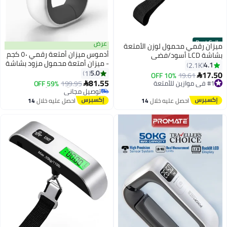
Best Seller
عرض
ميزان رقمي محمول لوزن الأمتعة
أدموس ميزان أمتعة رقمي ٥٠ كجم
بشاشة LCD أسود/فضي
- ميزان أمتعة محمول مزود بشاشة
4.1
2.1K
#3 في موازين للأمتعة
إل سي دي بإضاءة خلفية،
5.0
1
17.50
10% OFF
19.61

#1 في موازين للأمتعة
أقل سعر في 30 يوم
ومستشعر عالي الدقة، وخاصية
81.55
59% OFF
199.95

توصيل مجاني
توصيل مجاني
تحويل الوزن من كجم إلى رطل،
بتخلّص بسرعة
#3 في موازين للأمتعة
ومقبض إيه بي إس مانع للانزلاق
احصل عليه خلال
14
احصل عليه خلال
14
تم بيع +730 مؤخرًا
لحقائب السفر
اغسطس
اغسطس
#1 في موازين للأمتعة