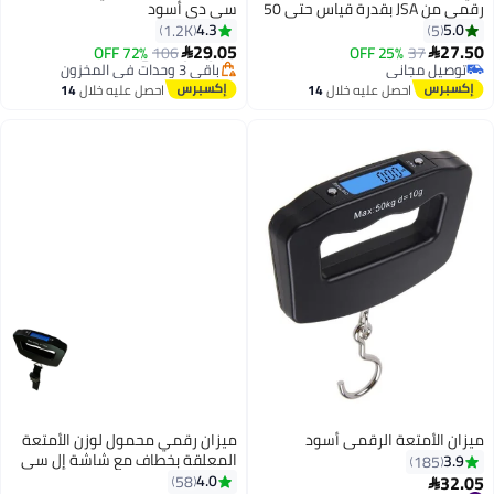
رقمي من JSA بقدرة قياس حتى 50
سي دي أسود
#4 في موازين للأمتعة
كغ، تصميم محمول بدقة عالية مع
4.3
5.0
1.2K
5
توصيل مجاني
شاشة واضحة لقياس وزن الحقائب
29.05
27.50
72% OFF
106
25% OFF
37


باقي 3 وحدات في المخزون
أثناء السفر
توصيل مجاني
#4 في موازين للأمتعة
توصيل مجاني
احصل عليه خلال
14
احصل عليه خلال
14
اغسطس
اغسطس
ميزان الأمتعة الرقمي أسود
ميزان رقمي محمول لوزن الأمتعة
المعلقة بخطاف مع شاشة إل سي
3.9
185
دي إلكترونية أسود
32.05
4.0
58

#16 في موازين للأمتعة