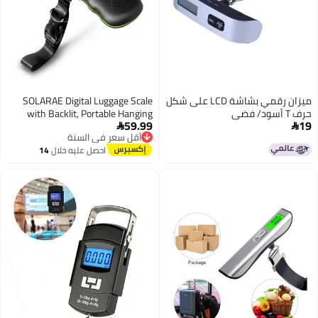
ميزان رقمي بشاشة LCD على شكل
SOLARAE Digital Luggage Scale
حرف T أسود/ فضي
with Backlit, Portable Hanging
59.99
19
Baggage Scale for Travel, 110LB


أقل سعر في السنة
Suitcase Weight with Scale Lock
توصيل مجاني
احصل عليه خلال
14
and Hook,Battery Included
أقل سعر في السنة
اغسطس