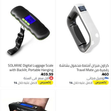
كراون ميزان أمتعة محمول بشاشة
SOLARAE Digital Luggage Scale
رقمية من Travel Mate
with Backlit, Portable Hanging
59.99
60
Baggage Scale for Travel, 110LB


أقل سعر في السنة
توصيل مجاني
Suitcase Weight with Scale Lock
توصيل مجاني
توصيل مجاني
احصل عليه خلال
14
احصل عليه خلال
14
and Hook,Battery Included
أقل سعر في السنة
اغسطس
اغسطس