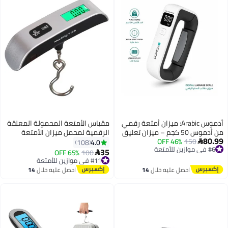
أدموس Arabic: ميزان أمتعة رقمي
مقياس الأمتعة المحمولة المعلقة
من أدموس 50 كجم – ميزان تعليق
الرقمية لمحمل ميزان الأمتعة
80.99
150
46% OFF
محمول دقيق للسفر، أداة وزن شنط
يحمل بشكل محمول للسفر مع
4.0
108

#6 في موازين للأمتعة
السفر مع شاشة عرض واضحة
شاشة LCD 50 كجم / 110 رطل،
35
توصيل مجاني
65% OFF
100

#11 في موازين للأمتعة
متعدد الألوان، 1 قطعة (عبوة
#6 في موازين للأمتعة
توصيل مجاني
واحدة)
احصل عليه خلال
14
احصل عليه خلال
14
#11 في موازين للأمتعة
اغسطس
اغسطس