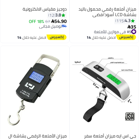
ميزان أمتعة رقمي محمول باليد
دوجيز مقياس الالكترونية
بشاشة LCD أسود/فضي
3.8
12
54.90
4.3
115
18% OFF
67

35
توصيل مجاني

#9 في موازين للأمتعة
توصيل مجاني
توصيل مجاني
احصل عليه خلال
14
احصل عليه خلال
14
باقي 10 وحدات في المخزون
اغسطس
اغسطس
تم بيع +170 مؤخرًا
#9 في موازين للأمتعة
جي اس ايه ميزان أمتعة سفر
ميزان الأمتعة الرقمي بشاشة ال