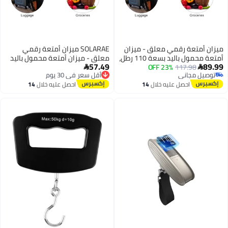
ميزان أمتعة رقمي معلق - ميزان
SOLARAE ميزان أمتعة رقمي
أمتعة محمول باليد بسعة 110 رطل،
معلق - ميزان أمتعة محمول باليد
57.49
89.99
117.98
23% OFF
شاشة LCD بإضاءة خلفية خضراء،
بسعة 110 رطل، شاشة LCD بإضاءة


أقل سعر في 30 يوم
توصيل مجاني
وظيفة قفل البيانات التلقائي لحقائب
خلفية خضراء، وظيفة قفل البيانات
توصيل مجاني
توصيل مجاني
احصل عليه خلال
14
احصل عليه خلال
14
السفر واحتياجات الوزن.
التلقائي لحقائب السفر واحتياجات
أقل سعر في 30 يوم
اغسطس
اغسطس
الوزن.