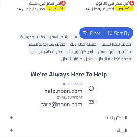
خلفية خضراء، وظيفة قفل البيانات
Display, Auto Lock Reading After
توصيل مجاني
توصيل مجاني
احصل عليه خلال
14
احصل عليه خلال
14
التلقائي لحقائب السفر واحتياجات
Weighing, for Travel Household
أقل سعر في 30 يوم
أقل سعر في السنة
اغسطس
اغسطس
الوزن.
Outdoor Weighing
Popular Searches
Filter
Sort By
حقائب السفر
مظلة
حقائب سفر
شنط السفر
حقائب مدرسية
حقائب ليمرا للسفر
حقيبة ظهر نايك
حقائب ستارجولد للسفر
حقائب باراجون للسفر
أمريكان توريستر
حقيبة ظهر أديداس
محفظة جلدية للرجال
حامل بطاقات للرجال
We're Always Here To Help
HELP CENTER
help.noon.com
EMAIL SUPPORT
care@noon.com
الإلكترونيات
الهواتف المتحركة
الأزياء