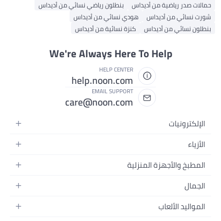
حمالات صدر رياضية من أديداس
بنطلون رياضي نسائي من أديداس
شورت نسائي من أديداس
هودي نسائي من أديداس
بنطلون نسائي من أديداس
كنزة نسائية من أديداس
We're Always Here To Help
HELP CENTER
help.noon.com
EMAIL SUPPORT
care@noon.com
الإلكترونيات
الهواتف المتحركة
الأزياء
أجهزة التابلت
أحذية رياضية رجالية
المطبخ والأجهزة المنزلية
أجهزة الكمبيوتر المحمولة
أحذية رياضية نسائية
الأجهزة الكبيرة
التلفزيونات
الجمال
الساعات
الأجهزة الصغيرة
سماعات الرأس
العطور
حقائب الظهر
المواليد الألعاب
التخزين
أجهزة الألعاب
العناية بالبشرة
حقائب اليد