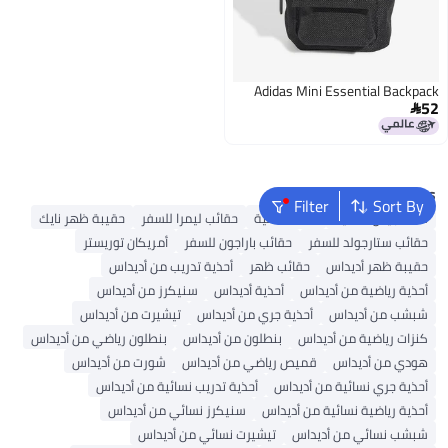
Adidas Mini Essential Backpack
52

Popular Searches
Filter
Sort By
شنط جيس نسائية
شنط نسائية
حقائب ليمرا للسفر
حقيبة ظهر نايك
حقائب ستارجولد للسفر
حقائب باراجون للسفر
أمريكان توريستر
حقيبة ظهر أديداس
حقائب ظهر
أحذية تدريب من أديداس
أحذية رياضية من أديداس
أحذية أديداس
سنيكرز من أديداس
شبشب من أديداس
أحذية جري من أديداس
تيشيرت من أديداس
كنزات رياضية من أديداس
بنطلون من أديداس
بنطلون رياضي من أديداس
هودي من أديداس
قميص رياضي من أديداس
شورت من أديداس
أحذية جري نسائية من أديداس
أحذية تدريب نسائية من أديداس
أحذية رياضية نسائية من أديداس
سنيكرز نسائي من أديداس
شبشب نسائي من أديداس
تيشيرت نسائي من أديداس