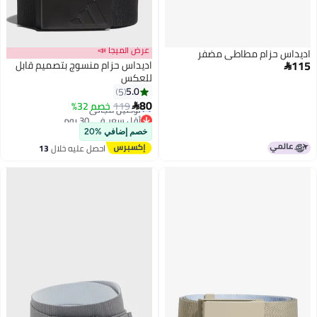
عرض الميجا 📣
اديداس حزام مطاطي مضفر
115
اديداس حزام منسوج بتصميم قابل

للعكس
5.0
5
أقل سعر في 30 يوم
2
80
119
خصم 32%

توصيل مجاني
أقل سعر في 30 يوم
خصم إضافي %20
احصل عليه خلال
13
اغسطس