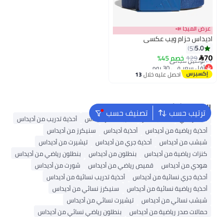
عرض الميجا 📣
اديداس حزام ويب عكسي
5.0
5
أقل سعر في 30 يوم
70
129
خصم 45%

توصيل مجاني
أقل سعر في 30 يوم
احصل عليه خلال
13
اغسطس
البحث الشائع
ترتيب حسب
تصنيف حسب
كبك رجالي
حقائب ظهر
حقيبة ظهر أديداس
أحذية تدريب من أديداس
أحذية رياضية من أديداس
أحذية أديداس
سنيكرز من أديداس
شبشب من أديداس
أحذية جري من أديداس
تيشيرت من أديداس
كنزات رياضية من أديداس
بنطلون من أديداس
بنطلون رياضي من أديداس
هودي من أديداس
قميص رياضي من أديداس
شورت من أديداس
أحذية جري نسائية من أديداس
أحذية تدريب نسائية من أديداس
أحذية رياضية نسائية من أديداس
سنيكرز نسائي من أديداس
شبشب نسائي من أديداس
تيشيرت نسائي من أديداس
حمالات صدر رياضية من أديداس
بنطلون رياضي نسائي من أديداس