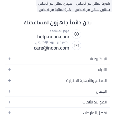
شورت نسائي من أديداس
هودي نسائي من أديداس
بنطلون نسائي من أديداس
كنزة نسائية من أديداس
نحن دائماً جاهزون لمساعدتك
مركز المساعدة
help.noon.com
الدعم عبر البريد الإلكتروني
care@noon.com
الإلكترونيات
الهواتف المتحركة
الأزياء
أجهزة التابلت
أحذية رياضية رجالية
المطبخ والأجهزة المنزلية
أجهزة الكمبيوتر المحمولة
أحذية رياضية نسائية
الأجهزة الكبيرة
التلفزيونات
الجمال
الساعات
الأجهزة الصغيرة
سماعات الرأس
العطور
حقائب الظهر
المواليد الألعاب
التخزين
أجهزة الألعاب
العناية بالبشرة
حقائب اليد
أثاث الأطفال
الأثاث
أفضل الماركات
إكسسوارات الجوال
العناية بالشعر