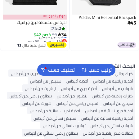
عرض الميجا 📣
Adidas Mini Essential
اديداس محفظة تيرو جرافيك
5.0
2
أقل سعر في 30 يوم
34
59
خصم 42%

توصيل مجاني
أقل سعر في 30 يوم
احصل عليه خلال
12
اغسطس
لشائع
ترتيب حسب
تصنيف حسب
لي
حقائب ظهر
حقيبة ظهر أديداس
أحذية تدريب من أديداس
اضية من أديداس
أحذية أديداس
سنيكرز من أديداس
 أديداس
أحذية جري من أديداس
تيشيرت من أديداس
اضية من أديداس
بنطلون من أديداس
بنطلون رياضي من أديداس
 أديداس
قميص رياضي من أديداس
شورت من أديداس
ي نسائية من أديداس
أحذية تدريب نسائية من أديداس
اضية نسائية من أديداس
سنيكرز نسائي من أديداس
ائي من أديداس
تيشيرت نسائي من أديداس
در رياضية من أديداس
بنطلون رياضي نسائي من أديداس