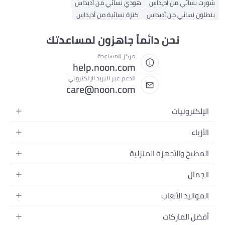
ائي من أديداس
هودي نسائي من أديداس
سائي من أديداس
كنزة نسائية من أديداس
نحن دائماً جاهزون لمساعدتك
مركز المساعدة
help.noon.com
الدعم عبر البريد الإلكتروني
care@noon.com
رونيات
تف المتحركة
التابلت
رياضية رجالية
خ والأجهزة المنزلية
 الكمبيوتر المحمولة
رياضية نسائية
ة الكبيرة
يونات
ل
ات
زة الصغيرة
ت الرأس
ر
 الظهر
يد الألعاب
ن
الألعاب
ة بالبشرة
اليد
لأطفال
الماركات
ارات الجوال
ة بالشعر
 نسائية