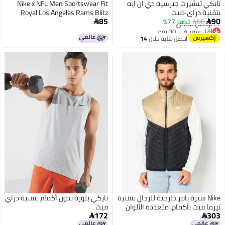
نايكي تيشيرت جيرسيه دي ان ايه
Nike x NFL Men Sportswear Fit
بتقنية دراي-فيت
Royal Los Angeles Rams Blitz
85
90
400
خصم 77%
Legend Muscle Perform Vest, Blue


أقل سعر في 30 يوم
توصيل مجاني
احصل عليه خلال
14
أقل سعر في 30 يوم
اغسطس
Nike سترة بافر خارجية للرجال بتقنية
نايكي بلوزة بدون أكمام بتقنية دراي
ثيرما فيت بأكمام، متعددة الألوان
فيت
172
303

