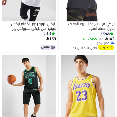
نايكي فيست يوغا سريع الجفاف
نايكي بلوزة بدون أكمام آيكون
بدون أكمام أسود
فوتورا من نايكي سبورتس وير
3.9
4.4
7
7
153
142
169
خصم 15%


2
توصيل مجاني
توصيل مجاني
احصل عليه خلال
14
اغسطس