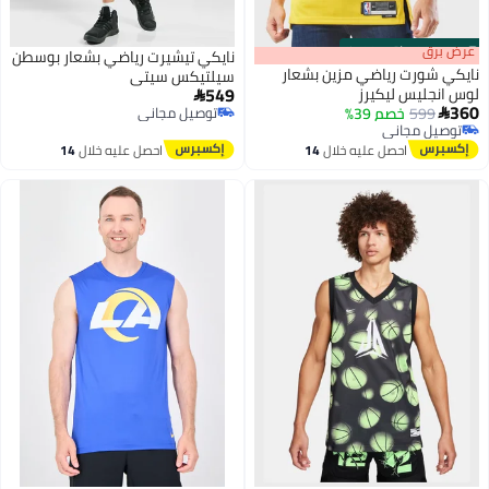
s
00
:
m
عرض برق
00
·
باقي 100%
نايكي تيشيرت رياضي بشعار بوسطن
نايكي شورت رياضي مزين بشعار
سيلتيكس سيتي
549
لوس انجليس ليكيرز

360
599
خصم 39%
توصيل مجاني

توصيل مجاني
توصيل مجاني
توصيل مجاني
احصل عليه خلال
14
احصل عليه خلال
14
اغسطس
اغسطس