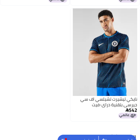
نايكي تيشيرت تشيلسي اف سي
جيرسي بتقنية دراي-فيت
542

البحث الشائع