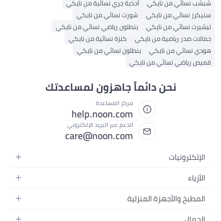
شبشب نسائي من نايكي
أحذية جري نسائية من نايكي
سنيكرز نسائي من نايكي
شورت نسائي من نايكي
تيشيرت نسائي من نايكي
بنطلون رياضي نسائي من نايكي
حمالات صدر رياضية من نايكي
كنزة نسائية من نايكي
هودي نسائي من نايكي
بنطلون نسائي من نايكي
قميص رياضي نسائي من نايكي
نحن دائماً جاهزون لمساعدتك
مركز المساعدة
help.noon.com
الدعم عبر البريد الإلكتروني
care@noon.com
الإلكترونيات
الهواتف المتحركة
الأزياء
أجهزة التابلت
أحذية رياضية رجالية
المطبخ والأجهزة المنزلية
أجهزة الكمبيوتر المحمولة
أحذية رياضية نسائية
الأجهزة الكبيرة
التلفزيونات
الجمال