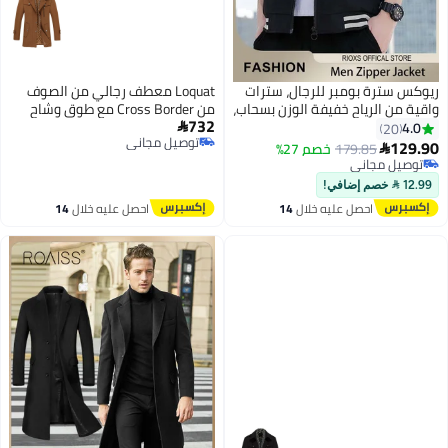
ريوكس سترة بومبر للرجال، سترات
Loquat معطف رجالي من الصوف
واقية من الرياح خفيفة الوزن بسحاب،
من Cross Border مع طوق وشاح
732
سترة خارجية مقاومة للرياح
طويل بالإضافة إلى معطف صوفي
4.0

20
توصيل مجاني
ومقاومة للماء بقصّة ضيقة مع
سميك من القطن
129.90
179.85
خصم 27%

6
2
توصيل مجاني
جيب، سترة عصرية بياقة قائمة
توصيل مجاني
توصيل مجاني
وسحاب كامل، سترات ربيعية
12.99  خصم إضافي!
وخريفية غير رسمية للملابس
احصل عليه خلال
14
احصل عليه خلال
14
الخارجية غير الرسمية والعمل
اغسطس
اغسطس
والجري وركوب الدراجات والمشي
لمسافات طويلة وصيد الأسماك
والمزيد