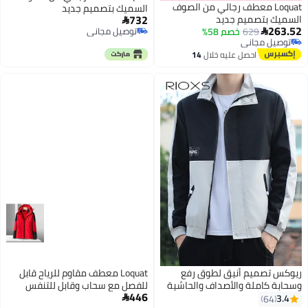
Loquat معطف رجالي من الصوف
السميك بتصميم جديد
732
السميك بتصميم جديد

263.52
629
خصم 58%
توصيل مجاني

6
6
توصيل مجاني
توصيل مجاني
توصيل مجاني
احصل عليه خلال
14
اغسطس
ريوكس تصميم أنيق لطوق رفع
Loquat معطف مقاوم للرياح قابل
وسحابة كاملة والأصداف والحاشية
للفصل مع سحاب وقابل للتنفس
446
للحصول على جيوب جانبية ملائمة
3.4

64