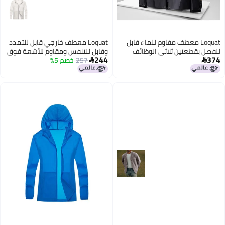
Loquat معطف مقاوم للماء قابل
Loquat معطف خارجي قابل للتمدد
للفصل بقطعتين ثلاثي الوظائف
وقابل للتنفس ومقاوم للأشعة فوق
244
374
البنفسجية
257
خصم 5%


5
5