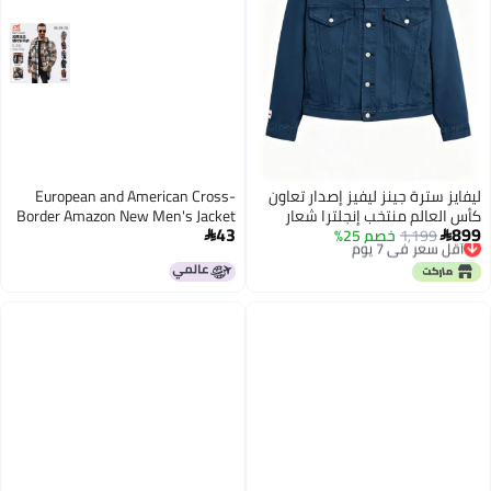
ليفايز سترة جينز ليفيز إصدار تعاون
European and American Cross-
كأس العالم منتخب إنجلترا شعار
Border Amazon New Men's Jacket
43
899
1,199
أقل سعر في 7 يوم
خصم 25%
ثلاثة أسود تصميم عصري للرجال
Shirt Casual Sports Long Buttoned


توصيل مجاني
والنساءz
Double-Pocket Trench Coat for
أقل سعر في 7 يوم
Men