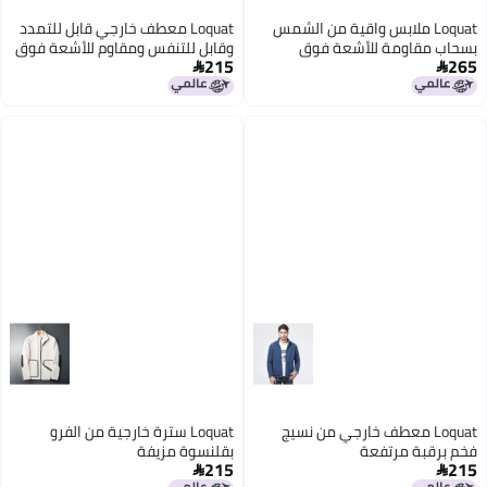
Loquat ملابس واقية من الشمس
Loquat معطف خارجي قابل للتمدد
بسحاب مقاومة للأشعة فوق
وقابل للتنفس ومقاوم للأشعة فوق
215
265
البنفسجية للصيف
البنفسجية


3
3
Loquat معطف خارجي من نسيج
Loquat سترة خارجية من الفرو
فخم برقبة مرتفعة
بقلنسوة مزيفة
215
215

