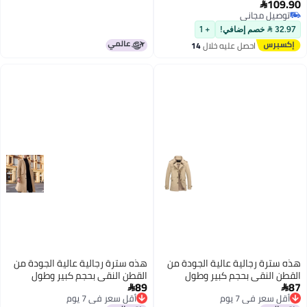
أكثر ملاءمة لتخزين الأشياء
109.90

3
الشخصية بشكل ملائم سترات ذات
توصيل مجاني
توصيل مجاني
تصميم كلاسيكي للربيع والخريف
32.97  خصم إضافي!
+ 1
والشتاء، مثالية للملابس غير
احصل عليه خلال
14
الرسمية، الأعمال، المواعيد
اغسطس
والحفلات أو الأنشطة الخارجية مثل
التنزه، التنزه، الركض، ركوب
الدراجات، الجولف، السفر وهلم جرا.
هذه سترة رجالية عالية الجودة من
هذه سترة رجالية عالية الجودة من
القطن النقي بحجم كبير وطول
القطن النقي بحجم كبير وطول
89
87
متوسط، تصميم عادي بلون نقي.
متوسط، تصميم عادي بلون نقي.


أقل سعر في 7 يوم
أقل سعر في 7 يوم