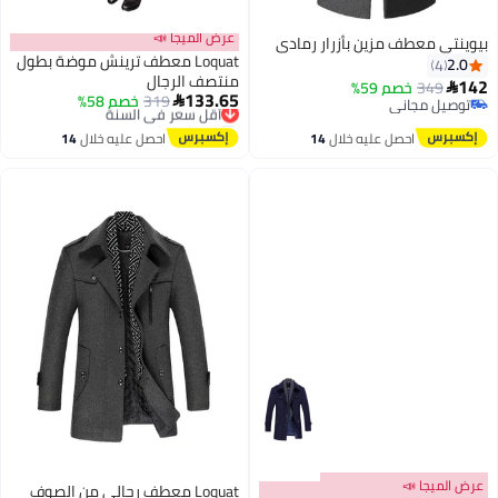
عرض الميجا 📣
بيوينتي معطف مزين بأزرار رمادي
Loquat معطف ترينش موضة بطول
2.0
4
منتصف الرجال
142
349
خصم 59%

133.65
319
أقل سعر في السنة
خصم 58%

توصيل مجاني
توصيل مجاني
توصيل مجاني
أقل سعر في السنة
احصل عليه خلال
14
احصل عليه خلال
14
اغسطس
اغسطس
عرض الميجا 📣
Loquat معطف رجالي من الصوف