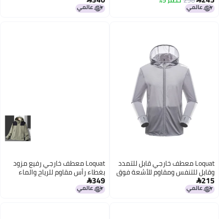
3
4
Loquat معطف خارجي قابل للتمدد
Loquat معطف خارجي رفيع مزود
وقابل للتنفس ومقاوم للأشعة فوق
بغطاء رأس مقاوم للرياح والماء
349
215
البنفسجية


6