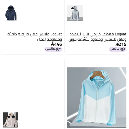
Loquat معطف خارجي قابل للتمدد
Loquat ملابس عمل خارجية دافئة
وقابل للتنفس ومقاوم للأشعة فوق
ومقاومة للماء
446
215
البنفسجية


3
3