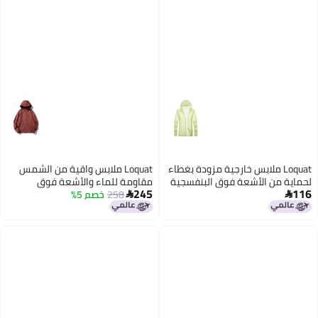
Loquat ملابس خارجية مزودة بغطاء
Loquat ملابس واقية من الشمس
لحماية من الأشعة فوق البنفسجية
مقاومة للماء والأشعة فوق
245
116
وحماية من الشمس
البنفسجية
258
خصم 5%


4
7