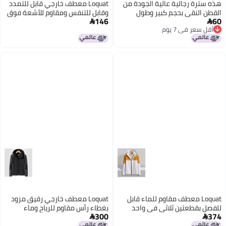
هذه سترة رجالية عالية الجودة من
Loquat معطف خارجي قابل للتمدد
القطن النقي بحجم كبير وطول
وقابل للتنفس ومقاوم للأشعة فوق
146
60
متوسط، تصميم عادي بلون نقي.
البنفسجية


أقل سعر في 7 يوم
5
أقل سعر في 7 يوم
Loquat معطف مقاوم للماء قابل
Loquat معطف خارجي رقيق مزود
للفصل بقطعتين ثلاثي في واحد
بغطاء رأس مقاوم للرياح وماء
300
374

