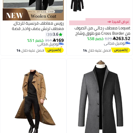
عرض الميجا 📣
رويس معاطف فرنسية للرجال،
Loquat معطف رجالي من الصوف
معطف ترنش بصف واحد، قصة
من Cross Border مع طوق وشاح
ضيقة، ياقة مدببة، حراري، دافئ،
3.6
39
263.52
629
خصم 58%
طويل بالإضافة إلى معطف صوفي

شتوي، مقاس كبير، رسمي، غير
169
351
توصيل مجاني
خصم 51%

6
توصيل مجاني
سميك من القطن
رسمي، سترة واقية من الرياح،
بتخلّص بسرعة
توصيل مجاني
توصيل مجاني
ملابس خارجية للمكتب، أسود
احصل عليه خلال
14
احصل عليه خلال
14
اغسطس
اغسطس