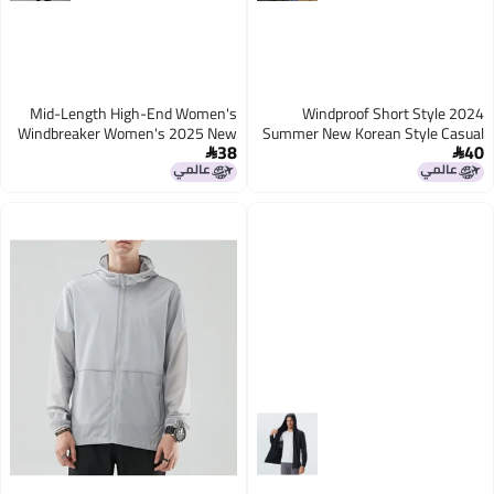
Mid-Length High-End Women's
Windproof Short Style 2024
Windbreaker Women's 2025 New
Summer New Korean Style Casual
38
40
Spring and Autum Korean Style
Versatile Loose Anti-Uv Color


Loose Fashion Versatile Jacket
Matching Baseball Uniform Top
Thin Windbreaker