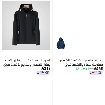
Loquat ملابس واقية من الشمس
Loquat معطف خارجي قابل للتمدد
مقاومة للماء والأشعة فوق
وقابل للتنفس ومقاوم للأشعة فوق
314
245
البنفسجية
258
خصم 5%
البنفسجية


3
4