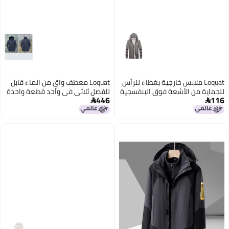
Loquat ملابس خارجية بغطاء للرأس
Loquat معطف واقٍ من الماء قابل
للحماية من الأشعة فوق البنفسجية
للفصل ثلاثي في واحد قطعة واحدة
446
116
والشمس
1 قطعة


6
7