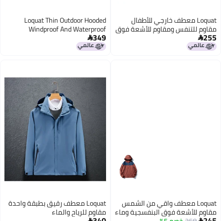
Loquat معطف خارجي للأطفال
Loquat Thin Outdoor Hooded
مقاوم للتنفس ومقاوم للأشعة فوق
Windproof And Waterproof
349
255
البنفسجية
Overcoat


6
4
Loquat معطف واقي من الشمس
Loquat معطف رقيق بطبقة واحدة
مقاوم للأشعة فوق البنفسجية وماء
مقاوم للرياح والماء
340
245
258
خصم 5%
وقابل للتنفس في الهواء الطلق

