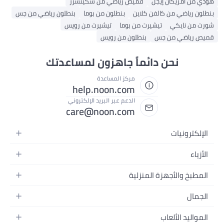
هودي من أمريكان إيجل
قميص رياضي من سكيتشرز
بنطلون رياضي من كالفن كلاين
بنطلون من بوما
بنطلون رياضي من جس
شورت من نايكي
تيشيرت من بوما
تيشيرت من رويس
قميص رياضي من جس
بنطلون من رويس
نحن دائماً جاهزون لمساعدتك
مركز المساعدة
help.noon.com
الدعم عبر البريد الإلكتروني
care@noon.com
الإلكترونيات
الهواتف المتحركة
الأزياء
أجهزة التابلت
أحذية رياضية رجالية
المطبخ والأجهزة المنزلية
أجهزة الكمبيوتر المحمولة
أحذية رياضية نسائية
الأجهزة الكبيرة
التلفزيونات
الجمال
الساعات
الأجهزة الصغيرة
سماعات الرأس
العطور
حقائب الظهر
المواليد الألعاب
التخزين
أجهزة الألعاب