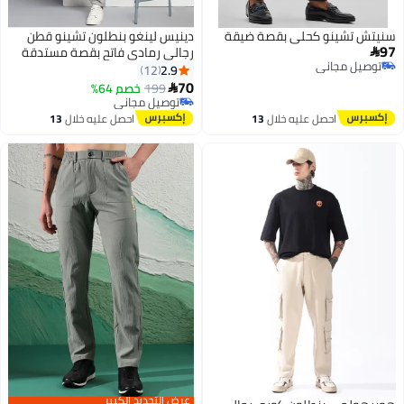
سنيتش تشينو كحلي بقصة ضيقة
دينيس لينغو بنطلون تشينو قطن
97
رجالي رمادي فاتح بقصة مستدقة

توصيل مجاني
2.9
12
توصيل مجاني
70
199
خصم 64%

توصيل مجاني
توصيل مجاني
احصل عليه خلال
13
احصل عليه خلال
13
اغسطس
اغسطس
عرض التجديد الكبير