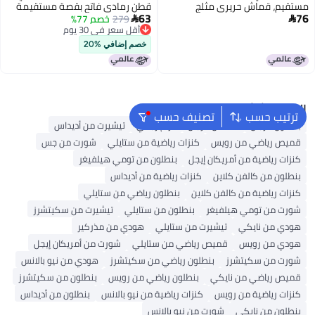
مستقيم، قماش حريري مثلج
قطن رمادي فاتح بقصة مستقيمة
63
76
مطاطي صيفي
279
خصم 77%


أقل سعر في 30 يوم
أقل سعر في 30 يوم
خصم إضافي %20
البحث الشائع
ترتيب حسب
تصنيف حسب
بنطلون للرجال
قمصان للرجال
حزام رجالي
تيشيرت من أديداس
قميص رياضي من رويس
كنزات رياضية من ستايلي
شورت من جس
كنزات رياضية من أمريكان إيجل
بنطلون من تومي هيلفيغر
بنطلون من كالفن كلاين
كنزات رياضية من أديداس
كنزات رياضية من كالفن كلاين
بنطلون رياضي من ستايلي
شورت من تومي هيلفيغر
بنطلون من ستايلي
تيشيرت من سكيتشرز
هودي من نايكي
تيشيرت من ستايلي
هودي من مذركير
هودي من رويس
قميص رياضي من ستايلي
شورت من أمريكان إيجل
شورت من سكيتشرز
بنطلون رياضي من سكيتشرز
هودي من نيو بالانس
قميص رياضي من نايكي
بنطلون رياضي من رويس
بنطلون من سكيتشرز
كنزات رياضية من رويس
كنزات رياضية من نيو بالانس
بنطلون من أديداس
بنطلون من نايكي
شورت من نيو بالانس