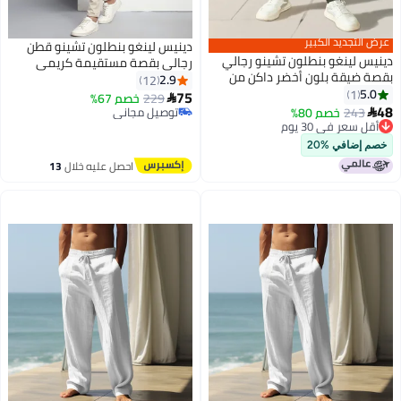
عرض التجديد الكبير
دينيس لينغو بنطلون تشينو قطن
دينيس لينغو بنطلون تشينو رجالي
رجالي بقصة مستقيمة كريمي
بقصة ضيقة بلون أخضر داكن من
2.9
12
القطن الخالص
5.0
1
75
229
خصم 67%

48
243
خصم 80%
توصيل مجاني

أقل سعر في 30 يوم
توصيل مجاني
أقل سعر في 30 يوم
خصم إضافي %20
احصل عليه خلال
13
اغسطس