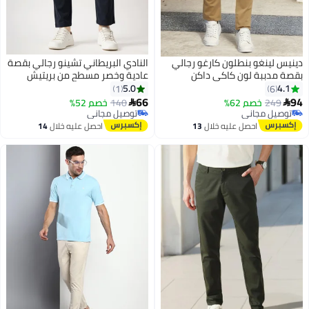
دينيس لينغو بنطلون كارغو رجالي
النادي البريطاني تشينو رجالي بقصة
بقصة مدببة لون كاكي داكن
عادية وخصر مسطح من بريتيش
كلوب
5.0
4.1
1
6
66
94
249
خصم 62%
140
خصم 52%


توصيل مجاني
توصيل مجاني
توصيل مجاني
توصيل مجاني
احصل عليه خلال
13
احصل عليه خلال
14
اغسطس
اغسطس