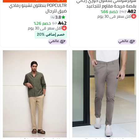
هوبرهولمي بنطلون كوري رجالي
POPCULTR بنطلون تشينو رمادي
بقصة مريحة مقاوم للتجاعيد
82
ضيق للرجال
ومطوي
242
خصم 66%

أقل سعر في 30 يوم
3.8
4
أقل سعر في 30 يوم
42
57
خصم 26%

أقل سعر في 30 يوم
أقل سعر في 30 يوم
خصم إضافي %20