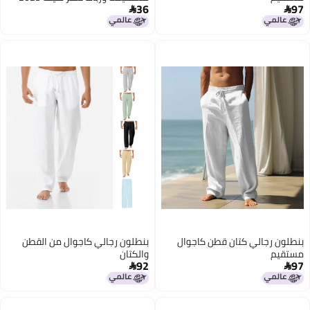
36
97


بنطلون رجالي كتان قطن كاجوال
بنطلون رجالي كاجوال من القطن
مستقيم
والكتان
92
97

