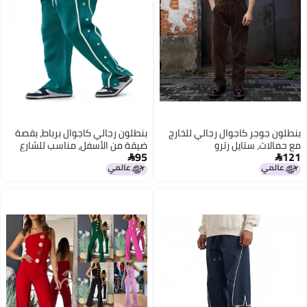
بنطلون جوجر كاجوال رجالي للخارج
بنطلون رجالي كاجوال برباط، بقصة
مع حمالات، ستايل رترو
ضيقة من الأسفل، مناسب للشارع
95
121

