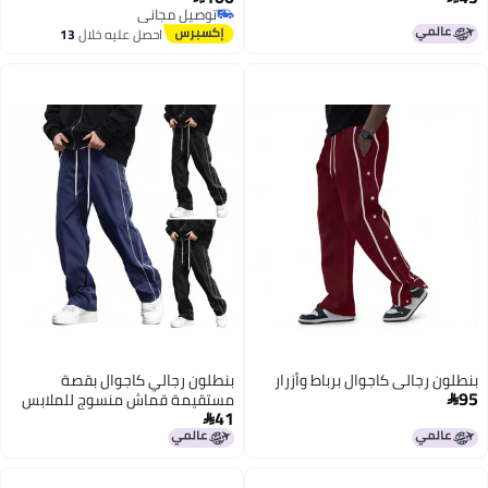
توصيل مجاني
توصيل مجاني
احصل عليه خلال
13
اغسطس
بنطلون رجالي كاجوال برباط وأزرار
بنطلون رجالي كاجوال بقصة
95
مستقيمة قماش منسوج للملابس

41
اليومية ربيع خريف
