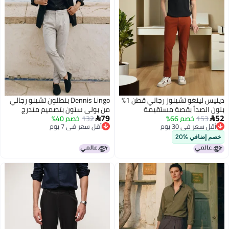
دينيس لينغو تشينوز رجالي قطن 1%
Dennis Lingo بنطلون تشينو رجالي
بلون الصدأ بقصة مستقيمة
من بولي ستون بتصميم متدرج
79
52
153
خصم 66%
ومتين
132
خصم 40%


أقل سعر في 30 يوم
أقل سعر في 7 يوم
أقل سعر في 30 يوم
أقل سعر في 7 يوم
خصم إضافي %20