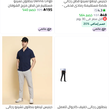
دينيس لينغو تشينو قطن رجالي
Dennis Lingo بنطلون تشينو
بقصة مستقيمة رمادي فحمي -
مستقيم من قطن مزيج الشوفان
195
خصر متوسط، طول كامل، إغلاق
325
خصم 40%
بتصميم سادة للرجال
4.3

5
بأزرار وسحاب
48
137
خصم 64%

أقل سعر في 30 يوم
أقل سعر في 30 يوم
خصم إضافي %20
بنطلون رجالي خفيف كاجوال للعمل،
دينيس لينغو بنطلون تشينو رجالي