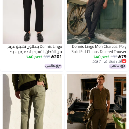
Dennis Lingo Men Charcoal Poly
Dennis Lingo بنطلون تشينو مريح
Solid Full Chinos Tapered Trouser
من القطن الأسود بتصميم بسيط
201
79
132
خصم 40%
للرجال
335
خصم 40%


أقل سعر في 7 يوم
أقل سعر في 7 يوم