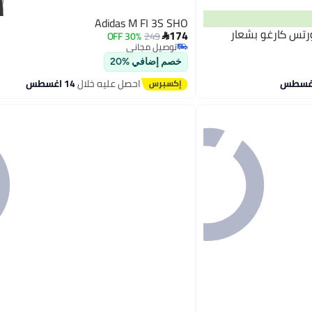
Adidas M FI 3S SHO
 شورتس كارغو بشعار
174
30% OFF
249

توصيل مجاني
توصيل مجاني
خصم إضافي %20
احصل عليه خلال
14 اغسطس