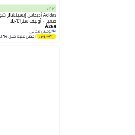
عرض
Adidas أديداس إيسينشالز
صغير - أوليف ستراتا/بلا
269

توصيل مجاني
توصيل مجاني
احصل عليه خلال
14 اغسطس