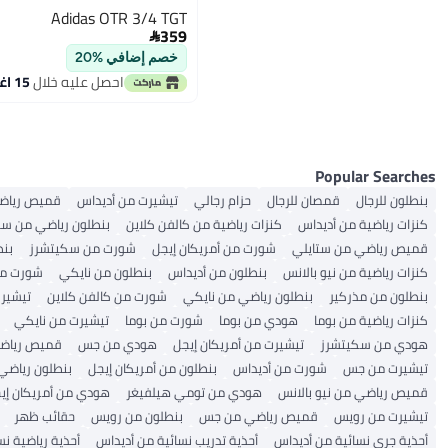
Adidas OTR 3/4 TGT
359

خصم إضافي %20
احصل عليه خلال
15 اغسطس
Popular Searches
بنطلون للرجال
قمصان للرجال
حزام رجالي
تيشيرت من أديداس
قميص رياض
كنزات رياضية من أديداس
كنزات رياضية من كالفن كلاين
بنطلون رياضي من ست
قميص رياضي من ستايلي
شورت من أمريكان إيجل
شورت من سكيتشرز
بنط
كنزات رياضية من نيو بالانس
بنطلون من أديداس
بنطلون من نايكي
شورت من 
بنطلون من مذركير
بنطلون رياضي من نايكي
شورت من كالفن كلاين
تيشير
كنزات رياضية من بوما
هودي من بوما
شورت من بوما
تيشيرت من نايكي
هودي من سكيتشرز
تيشيرت من أمريكان إيجل
هودي من جس
قميص رياضي
تيشيرت من جس
شورت من أديداس
بنطلون من أمريكان إيجل
بنطلون رياضي
قميص رياضي من نيو بالانس
هودي من تومي هيلفيغر
هودي من أمريكان إي
تيشيرت من رويس
قميص رياضي من جس
بنطلون من رويس
حقائب ظهر
أحذية جري نسائية من أديداس
أحذية تدريب نسائية من أديداس
أحذية رياضية ن