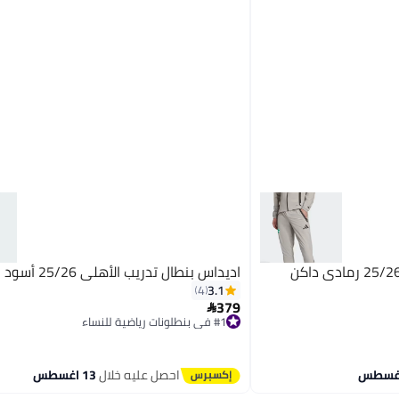
اديداس بنطال تدريب الأهلي 25/26 أسود
3.1
4
379

#1 في بنطلونات رياضية للنساء
توصيل مجاني
#1 في بنطلونات رياضية للنساء
احصل عليه خلال
13 اغسطس