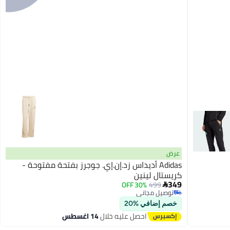
عرض
Adidas أديداس زد.إن.إي. جوجرز بفتحة مفتوحة -
كريستال لينين
349
30% OFF
499

توصيل مجاني
توصيل مجاني
خصم إضافي %20
احصل عليه خلال
14 اغسطس