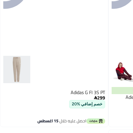
Adidas G FI 3S PT
Adi
299

خصم إضافي %20
احصل عليه خلال
15 اغسطس