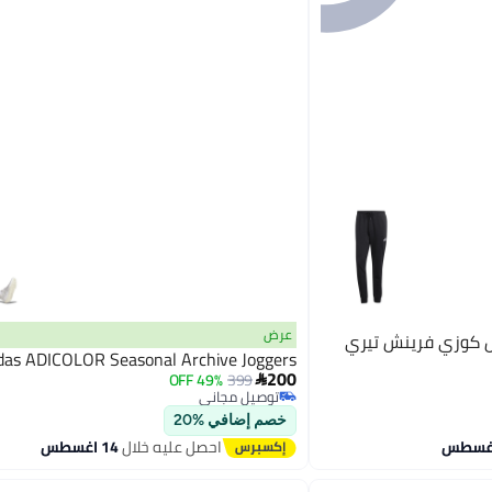
عرض
 فيل كوزي فرينش تيري
das ADICOLOR Seasonal Archive Joggers
200
49% OFF
399

توصيل مجاني
توصيل مجاني
خصم إضافي %20
احصل عليه خلال
14 اغسطس