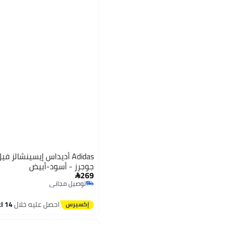
Adidas أديداس إيسينشالز
جوجرز - أسود-أبيض
269

توصيل مجاني
توصيل مجاني
احصل عليه خلال
14 اغسطس