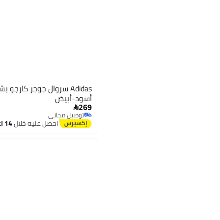
Adidas سروال جوجر كارجو
أسود-أبيض
269

توصيل مجاني
توصيل مجاني
احصل عليه خلال
14 اغسطس