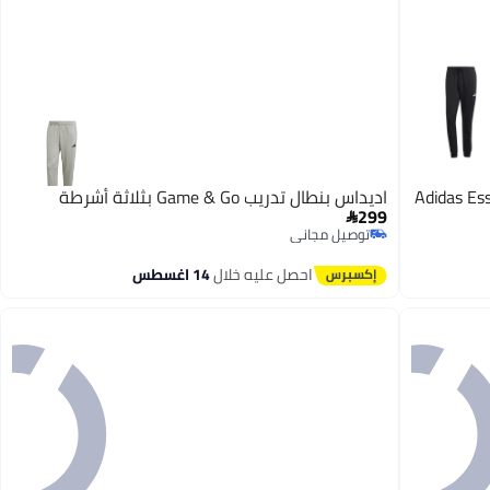
Adidas Ess
اديداس بنطال تدريب Game & Go بثلاثة أشرطة
299

توصيل مجاني
توصيل مجاني
احصل عليه خلال
14 اغسطس