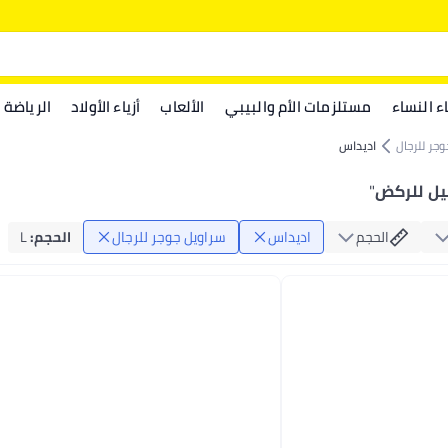
اء النساء
مستلزمات الأم والبيبي
الألعاب
أزياء الأولاد
الرياضة
جر للرجال
اديداس
يل للركض
"
الحجم
اديداس
سراويل جوجر للرجال
الحجم
:
L