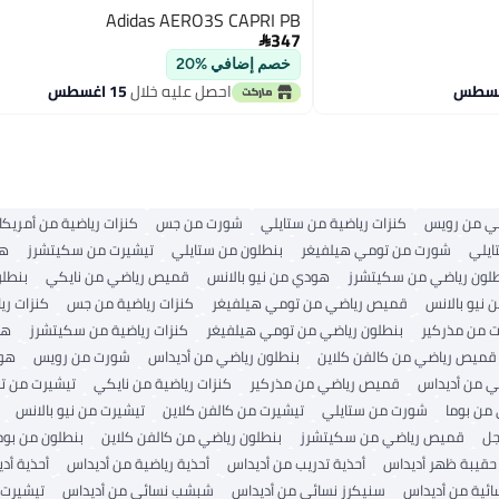
Adidas AERO3S CAPRI PB
347

خصم إضافي %20
احصل عليه خلال
15 اغسطس
ي من رويس
كنزات رياضية من ستايلي
شورت من جس
كنزات رياضية من أمريكا
ايلي
شورت من تومي هيلفيغر
بنطلون من ستايلي
تيشيرت من سكيتشرز
هو
لون رياضي من سكيتشرز
هودي من نيو بالانس
قميص رياضي من نايكي
بنطل
نيو بالانس
قميص رياضي من تومي هيلفيغر
كنزات رياضية من جس
كنزات ري
ت من مذركير
بنطلون رياضي من تومي هيلفيغر
كنزات رياضية من سكيتشرز
هو
قميص رياضي من كالفن كلاين
بنطلون رياضي من أديداس
شورت من رويس
هود
 من أديداس
قميص رياضي من مذركير
كنزات رياضية من نايكي
تيشيرت من ت
 من بوما
شورت من ستايلي
تيشيرت من كالفن كلاين
تيشيرت من نيو بالانس
جل
قميص رياضي من سكيتشرز
بنطلون رياضي من كالفن كلاين
بنطلون من بوم
حقيبة ظهر أديداس
أحذية تدريب من أديداس
أحذية رياضية من أديداس
أحذية أد
سائية من أديداس
سنيكرز نسائي من أديداس
شبشب نسائي من أديداس
تيشيرت 