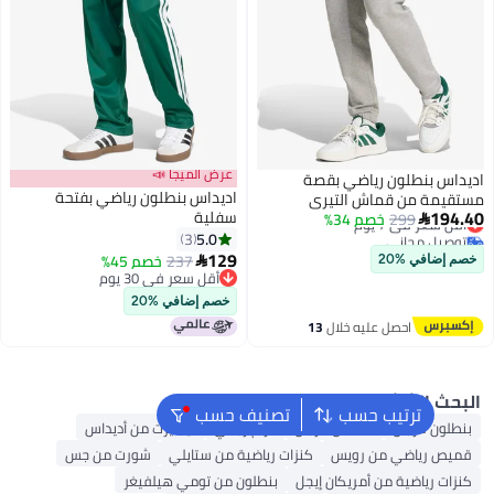
عرض الميجا 📣
س بنطلون رياضي بقصة
اديداس بنطلون رياضي بفتحة
مة من قماش التيري
1
سفلية
299
سعر في 7 يوم
خصم 34%
سي لجميع المواسم

يل مجاني
5.0
3
سعر في 7 يوم
129
237
خصم 45%

ضافي %20
أقل سعر في 30 يوم
أقل سعر في 30 يوم
خصم إضافي %20
احصل عليه خلال
13
اغسطس
ث الشائع
ترتيب حسب
تصنيف حسب
ون للرجال
قمصان للرجال
حزام رجالي
تيشيرت من أديداس
 رياضي من رويس
كنزات رياضية من ستايلي
شورت من جس
ت رياضية من أمريكان إيجل
بنطلون من تومي هيلفيغر