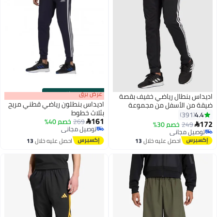
s
00
:
m
عرض برق
00
·
باقي 100%
س بنطال رياضي خفيف بقصة
اديداس بنطلون رياضي قطني مريح
من الأسفل من مجموعة
بثلاث خطوط
لز أسود/ أبيض
391
161
269
خصم 40%

249
خصم 30%
توصيل مجاني
يل مجاني
توصيل مجاني
يل مجاني
احصل عليه خلال
13
احصل عليه خلال
13
اغسطس
اغسطس