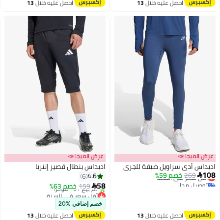
احصل عليه خلال
13
احصل عليه خلال
13
أقل سعر في السنة
اغسطس
اغسطس
ميجا 📣
عرض الميجا 📣
اويل ضيقة للجري
اديداس بنطال قصير إنتريا
269
خصم 59%
 سعر في السنة
4.6
6
يل مجاني
58
159
خصم 63%

 سعر في السنة
أقل سعر في السنة
توصيل مجاني
خصم إضافي %20
تم بيع +10 مؤخرًا
احصل عليه خلال
13
احصل عليه خلال
13
أقل سعر في السنة