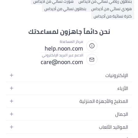
ون رياضي نسائي من أديداس
شورت نسائي من أديداس
 نسائي من أديداس
بنطلون نسائي من أديداس
 نسائية من أديداس
نحن دائماً جاهزون لمساعدتك
مركز المساعدة
help.noon.com
الدعم عبر البريد الإلكتروني
care@noon.com
إلكترونيات
هواتف المتحركة
أزياء
هزة التابلت
ذية رياضية رجالية
مطبخ والأجهزة المنزلية
هزة الكمبيوتر المحمولة
ذية رياضية نسائية
أجهزة الكبيرة
تلفزيونات
جمال
ساعات
أجهزة الصغيرة
اعات الرأس
عطور
ائب الظهر
مواليد الألعاب
تخزين
هزة الألعاب
عناية بالبشرة
ائب اليد
اث الأطفال