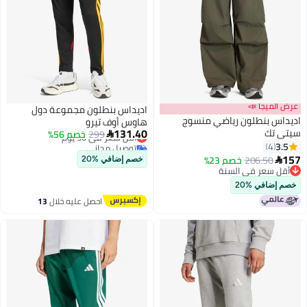
ميجا 📣
اديداس بنطلون مجموعة دول
س بنطلون رياضي منسوج
هاوس أوف تيرو
131.40
تك
299
أقل سعر في 30 يوم
خصم 56%

توصيل مجاني
4
أقل سعر في 30 يوم
206.50
خصم 23%
خصم إضافي %20
 سعر في السنة
 سعر في السنة
ضافي %20
احصل عليه خلال
13
اغسطس