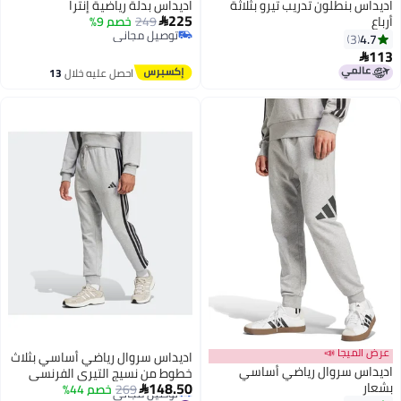
اديداس بنطلون تدريب تيرو بثلاثة
اديداس بدلة رياضية إنترا
225
249
خصم 9%

توصيل مجاني
3
توصيل مجاني
احصل عليه خلال
13
اغسطس
ميجا 📣
اديداس سروال رياضي أساسي بثلاث
س سروال رياضي أساسي
خطوط من نسيج التيري الفرنسي
148.50
269
خصم 44%
