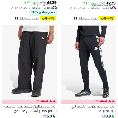
329
470
خصم 30%
269
خصم 14%

#44 في بناطيل رياضية رجالية
جالية
توصيل مجاني
سعر في 7 يوم
خصم إضافي %20
بتخلّص بسرعة
يل مجاني
احصل عليه خلال
13
احصل عليه خلال
13
#44 في بناطيل رياضية رجالية
جالية
اغسطس
اغسطس
ميجا 📣
عرض الميجا 📣
 بدلة تدريب رياضية ليج
اديداس بنطلون بفتحة عند الحاشية
 تيرو
بشعار صغير أساسي منسوج
جالية
5.0
1
3
 سعر في السنة