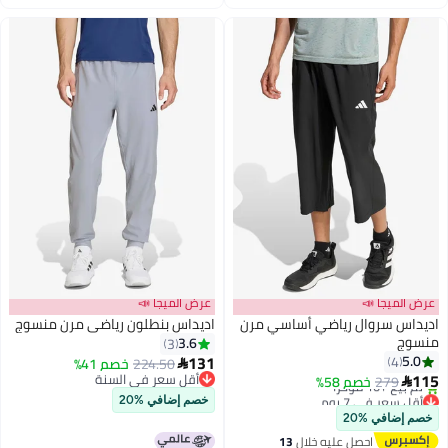
اغسطس
اغسطس
ميجا 📣
عرض الميجا 📣
س سروال رياضي أساسي مرن
اديداس بنطلون رياضي مرن منسوج
ج
3.6
3
131
4
224.50
خصم 41%

3
أقل سعر في السنة
279
خصم 58%
أقل سعر في السنة
سعر في 7 يوم
خصم إضافي %20
يل مجاني
ضافي %20
+10 مؤخرًا
احصل عليه خلال
13
سعر في 7 يوم