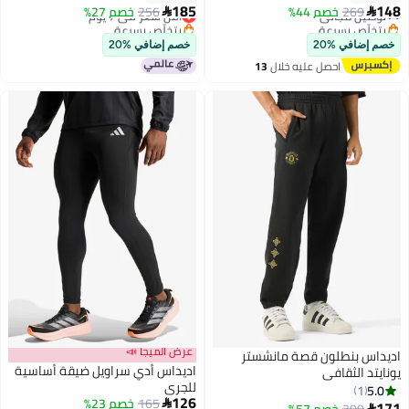
3
185
269
يل مجاني
خصم 44%
256
أقل سعر في 7 يوم
خصم 27%

لّص بسرعة
بتخلّص بسرعة
جالية
أقل سعر في 7 يوم
ضافي %20
خصم إضافي %20
احصل عليه خلال
13
اغسطس
عرض الميجا 📣
س بنطلون قصة مانشستر
اديداس أدي سراويل ضيقة أساسية
د الثقافي
للجري
1
126
165
خصم 23%

سعر في 30 يوم