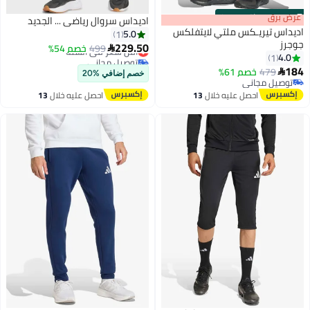
m
رق
00
·
باقي 100%
اديداس سروال رياضي ... الجديد
س تيريـكس ملتي لايتفلكس
5.0
1
229.50
499
أقل سعر في السنة
خصم 54%

1
توصيل مجاني
أقل سعر في السنة
479
خصم 61%
خصم إضافي %20
يل مجاني
يل مجاني
احصل عليه خلال
13
احصل عليه خلال
13
اغسطس
اغسطس