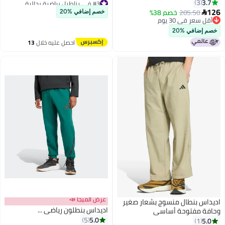
#3 في بناطيل رياضية رجالية
3
أقل سعر في 30 يوم
205.50
خصم 38%
خصم إضافي %20
توصيل مجاني
سعر في 30 يوم
#3 في بناطيل رياضية رجالية
سعر في 30 يوم
ضافي %20
احصل عليه خلال
13
اغسطس
عرض الميجا 📣
س بنطال منسوج بشعار صغير
اديداس بنطلون رياضي ...
 مفتوحة أساسي
5.0
5
1