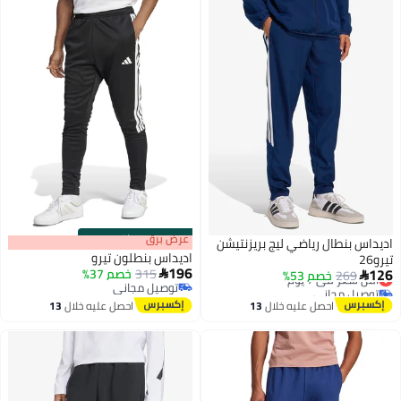
s
00
:
m
عرض برق
00
·
باقي 100%
 بنطال رياضي ليج بريزنتيشن
اديداس بنطلون تيرو
196
315
خصم 37%
269
سعر في 7 يوم
خصم 53%

توصيل مجاني
يل مجاني
توصيل مجاني
سعر في 7 يوم
احصل عليه خلال
13
احصل عليه خلال
13
اغسطس
اغسطس