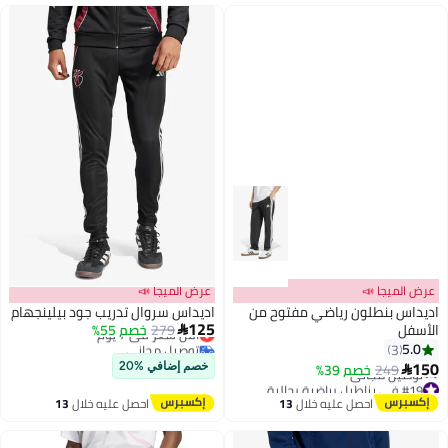
ميجا 📣
عرض الميجا 📣
س بنطلون رياضي مفتوح من
اديداس سروال تدريب جود بيلينجهام
125
ل
279
أقل سعر في 7 يوم
خصم 55%

توصيل مجاني
3
أقل سعر في 7 يوم
249
خصم 39%
خصم إضافي %20
جالية
 سعر في السنة
احصل عليه خلال
13
احصل عليه خلال
13
يل مجاني
اغسطس
اغسطس
جالية