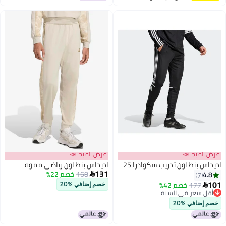
اغسطس
ميجا 📣
عرض الميجا 📣
 بنطلون تدريب سكوادرا 25
اديداس بنطلون رياضي مموه
131
168
خصم 22%

7
177
خصم 42%
خصم إضافي %20
3
 سعر في السنة
 سعر في السنة
ضافي %20