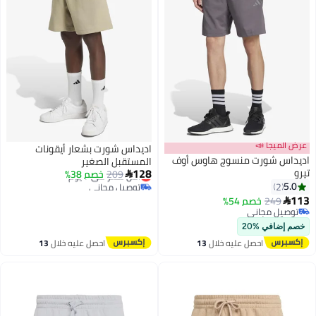
عرض الميجا 📣
اديداس شورت بشعار أيقونات
اديداس شورت منسوج هاوس أوف
المستقبل الصغير
128
تيرو
209
أقل سعر في 7 يوم
خصم 38%

توصيل مجاني
5.0
2
3
أقل سعر في 7 يوم
113
249
خصم 54%

توصيل مجاني
توصيل مجاني
خصم إضافي %20
احصل عليه خلال
13
احصل عليه خلال
13
اغسطس
اغسطس