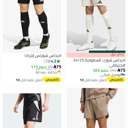
s
00
:
m
عرض برق
00
·
باقي 100%
اديداس شورتس إنترادا
اديداس شورت السعودية 24/25
4.3
18
الاحتياطي
75
89
خصم 15%
توصيل مجاني

75
249
خصم 69%

بتخلّص بسرعة
6
توصيل مجاني
توصيل مجاني
توصيل مجاني
احصل عليه خلال
13
احصل عليه خلال
13
اغسطس
اغسطس