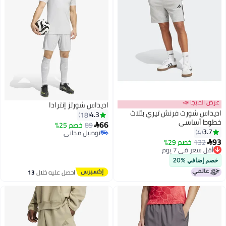
عرض الميجا 📣
اديداس شورتز إنترادا
اديداس شورت فرنش تيري بثلاث
4.3
18
خطوط أساسي
66
89
خصم 25%

3.7
4
توصيل مجاني
6
93
توصيل مجاني
132
خصم 29%

أقل سعر في 7 يوم
أقل سعر في 7 يوم
خصم إضافي %20
احصل عليه خلال
13
اغسطس