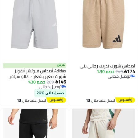
عرض
اديداس شورت تدريب رجالي بني
174
Adidas أديداس فيوتشر أيقونز
249
خصم 30%

توصيل مجاني
شورت صغير بشعار - هالو سيلفر
146
توصيل مجاني
209
خصم 30%

توصيل مجاني
توصيل مجاني
خصم إضافي %20
احصل عليه خلال
13
احصل عليه خلال
13
اغسطس
اغسطس