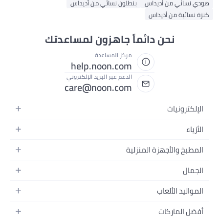
هودي نسائي من أديداس
بنطلون نسائي من أديداس
كنزة نسائية من أديداس
نحن دائماً جاهزون لمساعدتك
مركز المساعدة
help.noon.com
الدعم عبر البريد الإلكتروني
care@noon.com
الإلكترونيات
الهواتف المتحركة
الأزياء
أجهزة التابلت
أحذية رياضية رجالية
المطبخ والأجهزة المنزلية
أجهزة الكمبيوتر المحمولة
أحذية رياضية نسائية
الأجهزة الكبيرة
التلفزيونات
الجمال
الساعات
الأجهزة الصغيرة
سماعات الرأس
العطور
حقائب الظهر
المواليد الألعاب
التخزين
أجهزة الألعاب
العناية بالبشرة
حقائب اليد
أثاث الأطفال
الأثاث
أفضل الماركات
إكسسوارات الجوال
العناية بالشعر
بلوزات نسائية