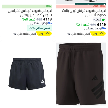
s
00
:
m
عرض برق
00
·
باقي 100%
عرض
اديداس شورت فرنش تيري بثلاث
اديداس شورت أديداس تشيلسي
خطوط أساسي
للرجال أخضر غير رياضي
113
189
خصم 40%
4.1

9
2
توصيل مجاني
149
189
خصم 21%

توصيل مجاني
توصيل مجاني
خصم إضافي %20
توصيل مجاني
احصل عليه خلال
13
احصل عليه خلال
13
اغسطس
اغسطس