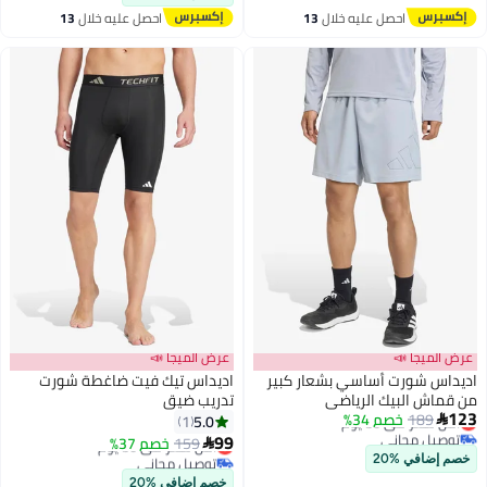
احصل عليه خلال
13
احصل عليه خلال
13
اغسطس
اغسطس
عرض الميجا 📣
عرض الميجا 📣
اديداس شورت أساسي بشعار كبير
اديداس تيك فيت ضاغطة شورت
من قماش البيك الرياضي
تدريب ضيق
123
189
أقل سعر في 30 يوم
خصم 34%
5.0
1

توصيل مجاني
99
159
أقل سعر في 30 يوم
خصم 37%

أقل سعر في 30 يوم
توصيل مجاني
خصم إضافي %20
أقل سعر في 30 يوم
خصم إضافي %20