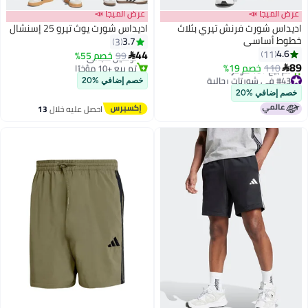
عرض الميجا 📣
عرض الميجا 📣
اديداس شورت فرنش تيري بثلاث
اديداس شورت يوث تيرو 25 إسنشال
#48 في شورتات رجالية
خطوط أساسي
3.7
3
أقل سعر في 30 يوم
44
4.6
11
99
خصم 55%
توصيل مجاني

89
تم بيع +10 مؤخرًا
110
خصم 19%

#48 في شورتات رجالية
#43 في شورتات رجالية
خصم إضافي %20
أقل سعر في 7 يوم
خصم إضافي %20
تم بيع +10 مؤخرًا
احصل عليه خلال
13
#43 في شورتات رجالية
اغسطس