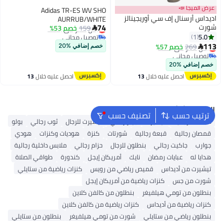
عرض الميجا 📣
Adidas TR-ES WV SHO
اديداس أرسنال إف سي أوريجينالز
AURRUB/WHITE
74
شورت
159
خصم 53%
أقل سعر في السنة

توصيل مجاني
5.0
1
أقل سعر في السنة
113
269
خصم 57%
أقل سعر في السنة

خصم إضافي %20
توصيل مجاني
أقل سعر في السنة
خصم إضافي %20
احصل عليه خلال
13
احصل عليه خلال
13
اغسطس
اغسطس
البحث الشائع
ترتيب حسب
تصنيف حسب
محفظة رجالية
تيشيرت
جينز رجالي
تيشيرت للرجال
ثوب رجالي
بولو
قمصان رجالية
قبعة رجالية
شورتات
كنزة
هوديات وكنزات
هودي
جوارب
جاكيت رجالي
بنطلون للرجال
حزام رجالي
ملابس داخلية رجالية
هدايا له
عبايات رمضان
نايك
أمريكان إيجل
كندورة
طواقي الصلاة
تيشيرت من أديداس
قميص رياضي من رويس
كنزات رياضية من ستايلي
شورت من جس
كنزات رياضية من أمريكان إيجل
بنطلون من تومي هيلفيغر
بنطلون من كالفن كلاين
كنزات رياضية من أديداس
كنزات رياضية من كالفن كلاين
بنطلون رياضي من ستايلي
شورت من تومي هيلفيغر
بنطلون من ستايلي