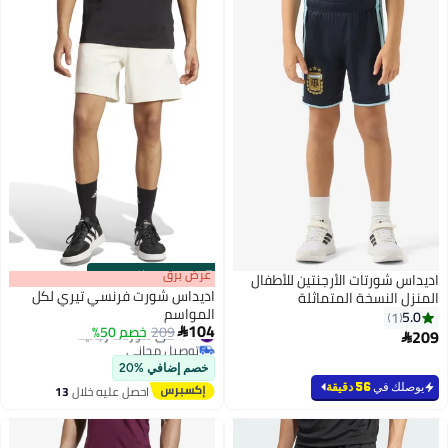
s
00
:
m
عرض برق
00
·
باقي 100%
اديداس شورتات الأرجنتين للأطفال
اديداس شورت فرنسي تيري لكل
المنزل النسخة المتماثلة
المواسم
5.0
1
104
#47 في شورتات رجالية
209
خصم 50%

209

توصيل مجاني
#47 في شورتات رجالية
خصم إضافي %20
يوصلك في
56 دقيقة
احصل عليه خلال
13
اغسطس