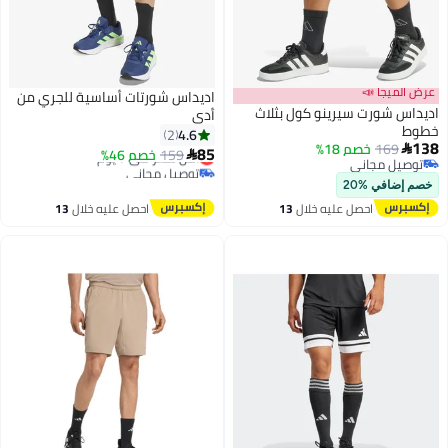
عرض الميجا 📣
اديداس شورتات أساسية للجري من
اديداس شورت سيرينو كول بثلاث
أدي
خطوط
4.6
2
138
169
خصم 18%

85
159
أقل سعر في 7 يوم
خصم 46%

4
توصيل مجاني
توصيل مجاني
توصيل مجاني
أقل سعر في 7 يوم
خصم إضافي %20
احصل عليه خلال
13
احصل عليه خلال
13
اغسطس
اغسطس