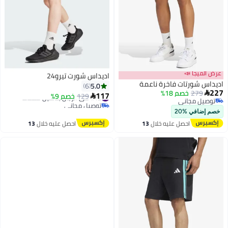
عرض الميجا 📣
اديداس شورت تيرو24
اديداس شورتات فاخرة ناعمة
5.0
6
227
279
خصم 18%

117
#12 في الرجال بناطيل للنشاط
129
خصم 9%

توصيل مجاني
توصيل مجاني
توصيل مجاني
#12 في الرجال بناطيل للنشاط
خصم إضافي %20
احصل عليه خلال
13
احصل عليه خلال
13
اغسطس
اغسطس