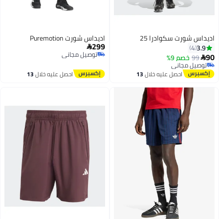
اديداس شورت سكوادرا 25
اديداس شورت Puremotion
299
3.9

4
توصيل مجاني
90
99
خصم 9%

توصيل مجاني
توصيل مجاني
توصيل مجاني
احصل عليه خلال
13
احصل عليه خلال
13
اغسطس
اغسطس