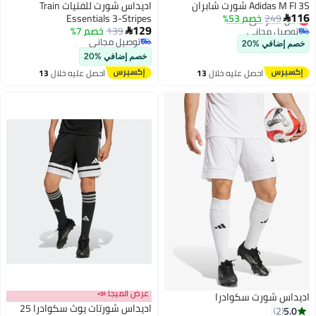
Adidas M FI 3S شورت شابران
اديداس شورت للفتيات Train
116
249
خصم 53%
أقل سعر في السنة
Essentials 3-Stripes

129
توصيل مجاني
139
خصم 7%

أقل سعر في السنة
توصيل مجاني
خصم إضافي %20
توصيل مجاني
خصم إضافي %20
احصل عليه خلال
13
احصل عليه خلال
13
اغسطس
اغسطس
عرض الميجا 📣
اديداس شورت سكوادرا
اديداس شورتات يوث سكوادرا 25
5.0
2