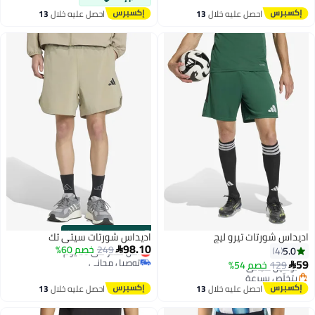
احصل عليه خلال
13
احصل عليه خلال
13
اغسطس
اغسطس
s
00
:
m
00
·
باقي 100%
اديداس شورتات تيرو ليج
اديداس شورتات سيتي تك
98.10
249
أقل سعر في 30 يوم
خصم 60%
5.0

4
توصيل مجاني
59
129
توصيل مجاني
خصم 54%

أقل سعر في 30 يوم
بتخلّص بسرعة
2
4
توصيل مجاني
احصل عليه خلال
13
احصل عليه خلال
13
اغسطس
اغسطس