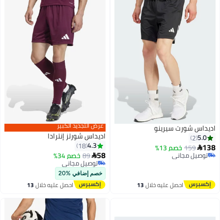
عرض التجديد الكبير
اديداس شورت سيرينو
اديداس شورتز إنترادا
5.0
2
4.3
18
138
159
خصم 13%

58
توصيل مجاني
89
خصم 34%

6
توصيل مجاني
توصيل مجاني
توصيل مجاني
خصم إضافي %20
احصل عليه خلال
13
احصل عليه خلال
13
اغسطس
اغسطس