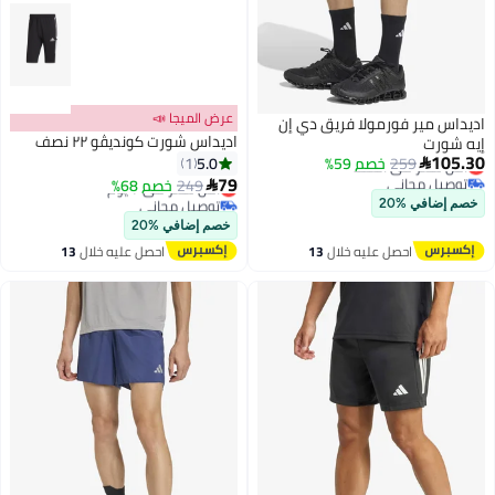
عرض الميجا 📣
اديداس مير فورمولا فريق دي إن
اديداس شورت كونديڤو ٢٢ نصف
إيه شورت
105.30
5.0
259
أقل سعر في السنة
خصم 59%
1

توصيل مجاني
79
249
أقل سعر في 7 يوم
خصم 68%

أقل سعر في السنة
توصيل مجاني
خصم إضافي %20
أقل سعر في 7 يوم
خصم إضافي %20
احصل عليه خلال
13
احصل عليه خلال
13
اغسطس
اغسطس