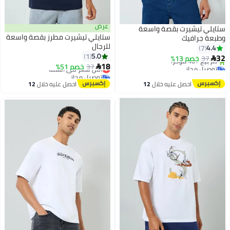
عرض
ستايلي تيشيرت بقصة واسعة
ستايلي تيشيرت مطرز بقصة واسعة
وطبعة جرافيك
للرجال
4.4
7
5.0
1
32
37
خصم 13%

18
توصيل مجاني
37
خصم 51%
أقل سعر في السنة

باقي 2 وحدات في المخزون
توصيل مجاني
تم بيع +40 مؤخرًا
أقل سعر في السنة
احصل عليه خلال
12
احصل عليه خلال
12
توصيل مجاني
اغسطس
اغسطس