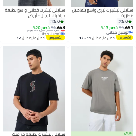
ستايلي تيشيرت تيري واسع بتفاصيل
ستايلي تيشرت قطني واسع بطبعة
مُطرّزة
جرافيك للرجال - أبيض
5.0
5.0
1
2
43
51
59
خصم 13%
54
خصم 20%
أقل سعر في 30 يوم


توصيل مجاني
توصيل مجاني
توصيل مجاني
أقل سعر في 30 يوم
احصل عليه خلال
11 - 12
احصل عليه خلال
12
اغسطس
اغسطس
عرض
ستايلي تيشيرت بطبعة جرافيك