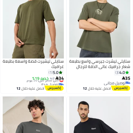
ستايلي تيشرت جيرسي واسع بطبعة
ستايلي تيشيرت قصة واسعة بطبعة
شعار جرافيك عالي الدقة للرجال
غرافيك
5.0
4.0
1
3
34
35
42
خصم 19%
أقل سعر في 30 يوم


توصيل مجاني
توصيل مجاني
توصيل مجاني
أقل سعر في 30 يوم
احصل عليه خلال
12
احصل عليه خلال
12
اغسطس
اغسطس