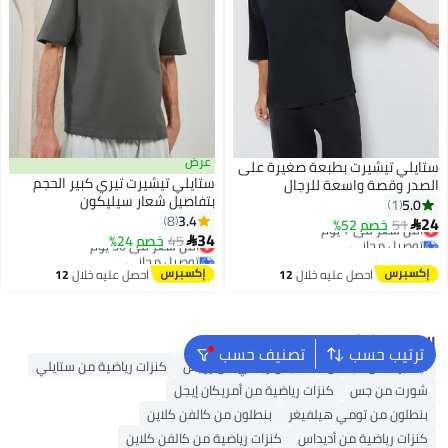
عرض
ستايلي تيشيرت بطبعة صغيرة على
ستايلي تيشيرت تيري كبير الحجم
الصدر وقصة واسعة للرجال
بتفاصيل شعار سيليكون
5.0
1
3.4
8
24
51
خصم 52%
أقل سعر في 7 يوم

34
توصيل مجاني
45
خصم 24%
أقل سعر في 30 يوم

أقل سعر في 7 يوم
توصيل مجاني
أقل سعر في 30 يوم
احصل عليه خلال
12
احصل عليه خلال
12
اغسطس
اغسطس
البحث الشائع
ترتيب حسب
تصنيف حسب
تيشيرت من أديداس
قميص رياضي من رويس
كنزات رياضية من ستايلي
شورت من جس
كنزات رياضية من أمريكان إيجل
بنطلون من تومي هيلفيغر
بنطلون من كالفن كلاين
كنزات رياضية من أديداس
كنزات رياضية من كالفن كلاين