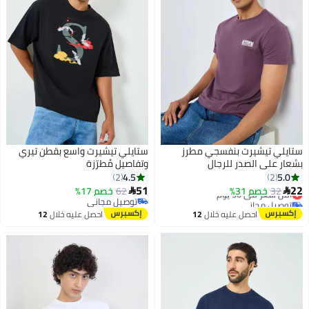
ستايلي تيشيرت بنفسجي مطرز
ستايلي تيشيرت واسع بقطن تيري
بشعار على الصدر للرجال
وتفاصيل مُطرّزة
4.5
5.0
2
2
51
22
32
خصم 31%
أقل سعر في 30 يوم
62
خصم 17%


2
توصيل مجاني
توصيل مجاني
أقل سعر في 30 يوم
توصيل مجاني
احصل عليه خلال
12
احصل عليه خلال
12
اغسطس
اغسطس