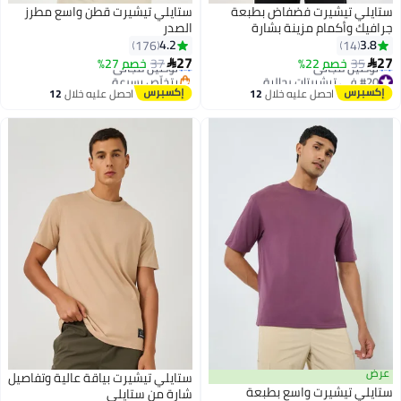
ستايلي تيشيرت فضفاض بطبعة
ستايلي تيشيرت قطن واسع مطرز
جرافيك وأكمام مزينة بشارة
الصدر
#19 في تيشيرتات رجالية
4.2
3.8
176
14
أقل سعر في 30 يوم
27
27
35
خصم 22%
37
خصم 27%
توصيل مجاني


3
#20 في تيشيرتات رجالية
بتخلّص بسرعة
أقل سعر في 30 يوم
#19 في تيشيرتات رجالية
احصل عليه خلال
12
احصل عليه خلال
12
توصيل مجاني
اغسطس
اغسطس
#20 في تيشيرتات رجالية
عرض
ستايلي تيشيرت بياقة عالية وتفاصيل
ستايلي تيشيرت واسع بطبعة
شارة من ستايلي