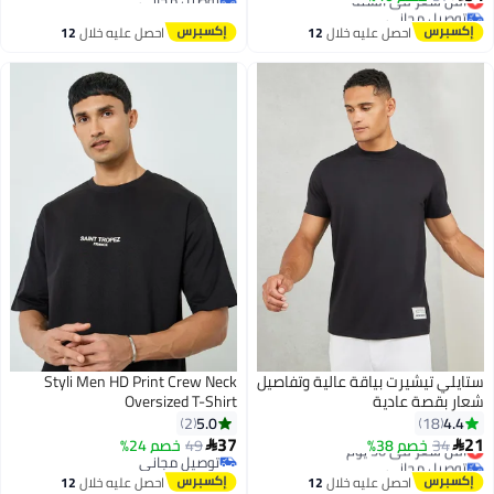
توصيل مجاني
أقل سعر في 30 يوم
أقل سعر في السنة
احصل عليه خلال
12
احصل عليه خلال
12
اغسطس
اغسطس
ستايلي تيشيرت بياقة عالية وتفاصيل
Styli Men HD Print Crew Neck
شعار بقصة عادية
Oversized T-Shirt
5.0
4.4
2
18
37
21
34
خصم 38%
أقل سعر في 30 يوم
49
خصم 24%


توصيل مجاني
توصيل مجاني
أقل سعر في 30 يوم
توصيل مجاني
احصل عليه خلال
12
احصل عليه خلال
12