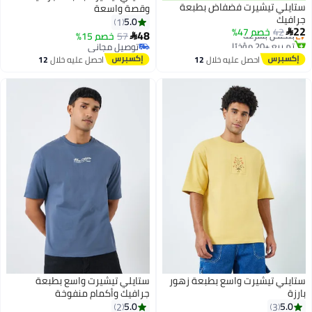
ستايلي تيشيرت فضفاض بطبعة
وقصة واسعة
أقل سعر في السنة
جرافيك
توصيل مجاني
5.0
1
22
42
خصم 47%
بتخلّص بسرعة

48
57
خصم 15%

تم بيع +20 مؤخرًا
توصيل مجاني
أقل سعر في السنة
توصيل مجاني
احصل عليه خلال
12
احصل عليه خلال
12
اغسطس
اغسطس
ستايلي تيشيرت واسع بطبعة زهور
ستايلي تيشيرت واسع بطبعة
بارزة
جرافيك وأكمام منفوخة
5.0
5.0
2
3