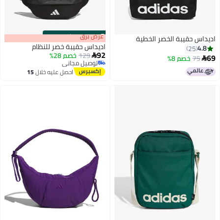
s
00
:
m
عرض برق
00
·
باقي 100%
اديداس حقيبة الخصر الخطية
اديداس حقيبة خصر للنظام
4.8
25
92
129
خصم 28%

69
75
خصم 8%

توصيل مجاني
توصيل مجاني
احصل عليه خلال
15
اغسطس