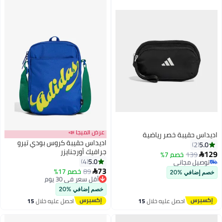
عرض الميجا 📣
اديداس حقيبة خصر رياضية
اديداس حقيبة كروس بودي تيرو
5.0
2
جرافيك أورجنايزر
129
139
خصم 7%

5.0
4
توصيل مجاني
73
توصيل مجاني
89
خصم 17%

خصم إضافي %20
أقل سعر في 30 يوم
توصيل مجاني
خصم إضافي %20
أقل سعر في 30 يوم
احصل عليه خلال
15
احصل عليه خلال
15
اغسطس
اغسطس