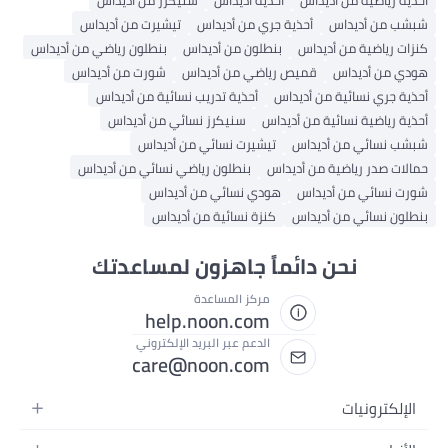
أحذية رياضية من أديداس
أحذية أديداس
سنيكرز من أديداس
شبشب من أديداس
أحذية جري من أديداس
تيشيرت من أديداس
كنزات رياضية من أديداس
بنطلون من أديداس
بنطلون رياضي من أديداس
هودي من أديداس
قميص رياضي من أديداس
شورت من أديداس
أحذية جري نسائية من أديداس
أحذية تدريب نسائية من أديداس
أحذية رياضية نسائية من أديداس
سنيكرز نسائي من أديداس
شبشب نسائي من أديداس
تيشيرت نسائي من أديداس
حمالات صدر رياضية من أديداس
بنطلون رياضي نسائي من أديداس
شورت نسائي من أديداس
هودي نسائي من أديداس
بنطلون نسائي من أديداس
كنزة نسائية من أديداس
نحن دائماً جاهزون لمساعدتك
مركز المساعدة
help.noon.com
الدعم عبر البريد الإلكتروني
care@noon.com
الإلكترونيات
الهواتف المتحركة