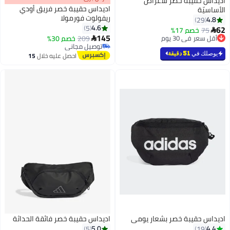
اديداس حقيبة خصر للأغراض
اديداس حقيبة خصر فريق أودي
الأساسيّة
ريفولوت فورمولا
4.8
29
4.6
5
62
75
خصم 17%

145
أقل سعر في 30 يوم
209
خصم 30%

أقل سعر في 30 يوم
توصيل مجاني
توصيل مجاني
يوصلك في
51 دقيقة
احصل عليه خلال
15
اغسطس
اديداس حقيبة خصر بشعار يومي
اديداس حقيبة خصر فائقة الحداثة
5.0
4.4
5
19