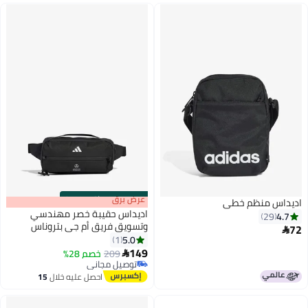
s
00
:
m
عرض برق
00
·
باقي 100%
اديداس منظم خطي
اديداس حقيبة خصر مهندسي
4.7
29
وتسويق فريق أم جي بتروناس
72

فورمولا
5.0
1
149
209
خصم 28%

توصيل مجاني
توصيل مجاني
احصل عليه خلال
15
اغسطس