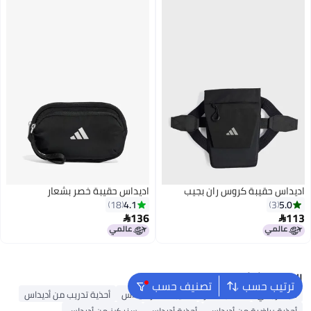
اديداس حقيبة كروس ران بجيب
اديداس حقيبة خصر بشعار
4.1
5.0
18
3
136
113


البحث الشائع
ترتيب حسب
تصنيف حسب
كبك رجالي
حقائب ظهر
حقيبة ظهر أديداس
أحذية تدريب من أديداس