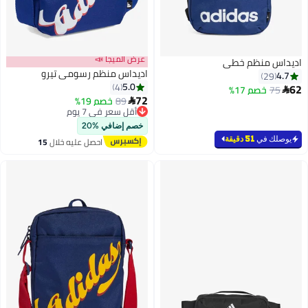
عرض الميجا 📣
اديداس منظم خطي
اديداس منظم رسومي تيرو
4.7
29
5.0
4
62
75
خصم 17%

72
89
خصم 19%

2
أقل سعر في 7 يوم
توصيل مجاني
خصم إضافي %20
أقل سعر في 7 يوم
يوصلك في
51 دقيقة
احصل عليه خلال
15
اغسطس