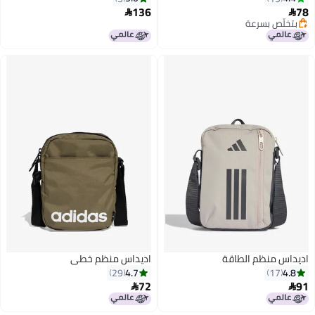
136
78


بتخلّص بسرعة
بتخلّص بسرعة
اديداس منظم الطاقة
اديداس منظم خطي
4.7
4.8
29
17
72
91

