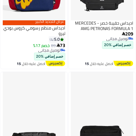
عرض التجديد الكبير
اديداس حقيبة خصر MERCEDES -
اديداس منظم رسومي كروس بودي
AMG PETRONAS FORMULA 1
209
تيرو
ENGINEERS & MARKETING

توصيل مجاني
5.0
4
توصيل مجاني
73
89
خصم 17%

خصم إضافي %20
توصيل مجاني
بتخلّص بسرعة
خصم إضافي %20
توصيل مجاني
احصل عليه خلال
15
احصل عليه خلال
15
اغسطس
اغسطس