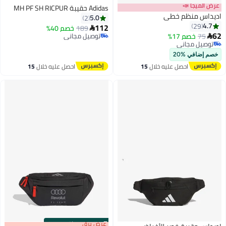
عرض الميجا 📣
Adidas حقيبة MH PF SH RICPUR
اديداس منظم خطي
5.0
2
4.7
29
112
189
خصم 40%

62
75
خصم 17%
توصيل مجاني

توصيل مجاني
توصيل مجاني
توصيل مجاني
خصم إضافي %20
احصل عليه خلال
15
احصل عليه خلال
15
اغسطس
اغسطس
s
00
:
m
عرض برق
00
·
باقي 100%