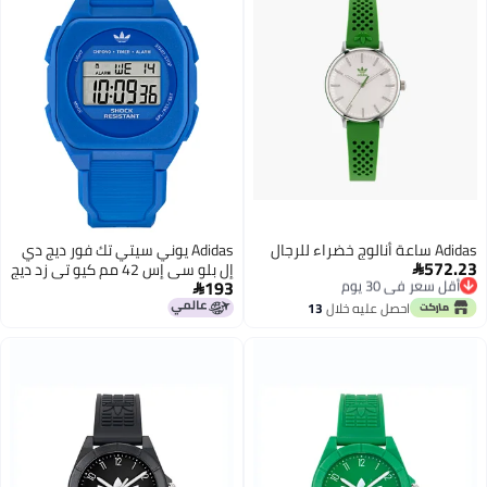
Adidas ساعة أنالوج خضراء للرجال
Adidas يوني سيتي تك فور ديج دي
572.23
إل بلو سي إس 42 مم كيو تي زد ديج
أقل سعر في 30 يوم

193
توصيل مجاني
بلو ريس إس إس25

أقل سعر في 30 يوم
احصل عليه خلال
13
اغسطس