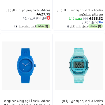
Adidas ساعة رقمية صفراء للرجال
Adidas ساعة رقمية زرقاء للرجال
427.79
مع حزام سيليكون

588.32
أقل سعر في 7 يوم
709
خصم 17%

أقل سعر في 7 يوم
توصيل مجاني
توصيل مجاني
احصل عليه خلال
13
احصل عليه خلال
13
اغسطس
اغسطس
Adidas ساعة رقمية من الراتنج
Adidas ساعة أنالوج زرقاء مصنوعة
للرجال - زرقاء
من مادة PU الحيوية | AOST24052 |