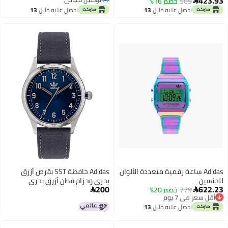
423.93
45 مم
509
خصم 16%

توصيل مجاني
احصل عليه خلال
13
احصل عليه خلال
13
اغسطس
اغسطس
Adidas ساعة رقمية متعددة الألوان
Adidas حافظة SST بقرص أزرق
للجنسين
بحري وحزام قطن أزرق بحري
200
622.23
779
خصم 20%
أقل سعر في 7 يوم


توصيل مجاني
أقل سعر في 7 يوم
احصل عليه خلال
13
اغسطس