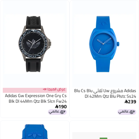
عرض الميجا 📣
Adidas مشروع Uw ثلاثي Blu Cs Blu
Adidas Gw Expression One Gry Cs
Dl 42Mm Qtz Blu Plstc Ss24
239
Blk Dl 44Mm Qtz Blk Slcn Fw24

190
