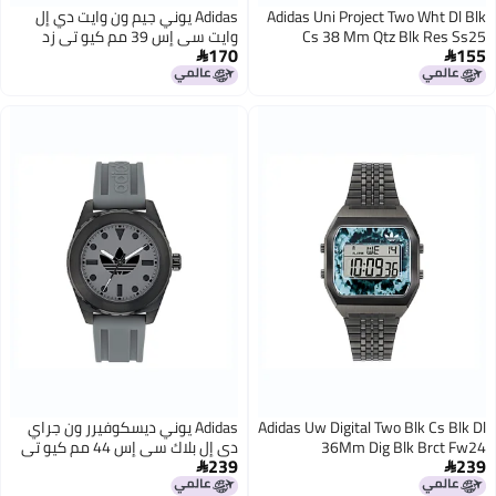
Adidas Uni Project Two Wht Dl Blk
Adidas يوني جيم ون وايت دي إل
Cs 38 Mm Qtz Blk Res Ss25
وايت سي إس 39 مم كيو تي زد
170
155
وايت نايل إس إس25


Adidas Uw Digital Two Blk Cs Blk Dl
Adidas يوني ديسكوفيرر ون جراي
36Mm Dig Blk Brct Fw24
دي إل بلاك سي إس 44 مم كيو تي
239
239
زد جراي سيل إس إس25

