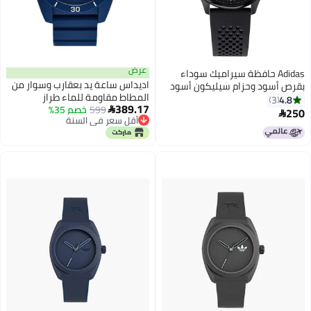
عرض
Adidas حافظة سيراميك سوداء
اديداس ساعة يد بعقارب وسوار من
بقرص أسود وحزام سيليكون أسود
المطاط مقاومة للماء طراز
4.8
3
389.17
599
ADH3138 - 41 مم - أزرق للجنسين
خصم 35%

250

أقل سعر في السنة
أقل سعر في السنة