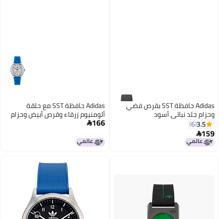
Adidas حافظة SST بقرص فضي
Adidas حافظة SST مع حلقة
وحزام جلد نباتي أسود
ألومنيوم زرقاء وقرص أبيض وحزام
166
سيليكون أزرق
3.5

6
159
