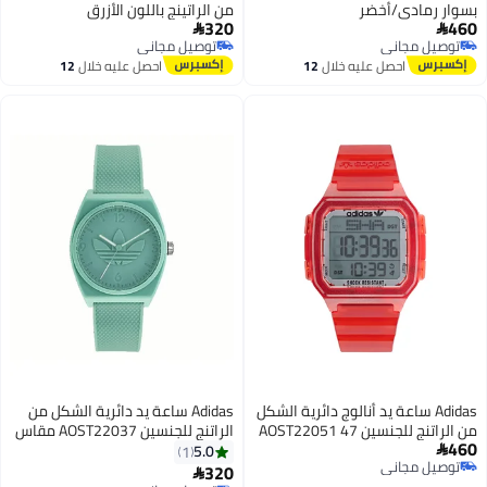
بسوار رمادي/أخضر
من الراتينج باللون الأزرق
320
460


توصيل مجاني
توصيل مجاني
توصيل مجاني
توصيل مجاني
احصل عليه خلال
12
احصل عليه خلال
12
اغسطس
اغسطس
Adidas ساعة يد أنالوج دائرية الشكل
Adidas ساعة يد دائرية الشكل من
من الراتنج للجنسين AOST22051 47
الراتنج للجنسين AOST22037 مقاس
460
مم
38 مم
5.0
1

توصيل مجاني
320

توصيل مجاني