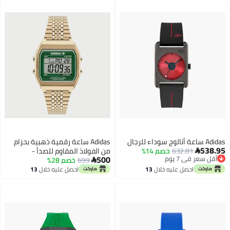
Adidas ساعة أنالوج سوداء للرجال
Adidas ساعة رقمية ذهبية بحزام
538.95
632.81
خصم 14%
من الفولاذ المقاوم للصدأ -
أقل سعر في 7 يوم

500
توصيل مجاني
699
AOST22071 | 36 مم
خصم 28%

أقل سعر في 7 يوم
احصل عليه خلال
13
احصل عليه خلال
13
اغسطس
اغسطس