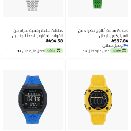
Adidas ساعة أنالوج خضراء من
Adidas ساعة رقمية بحزام من
السيليكون للرجال
الفولاذ المقاوم للصدأ للجنسين
494.58
597.84


توصيل مجاني
توصيل مجاني
احصل عليه خلال
13
احصل عليه خلال
13
اغسطس
اغسطس