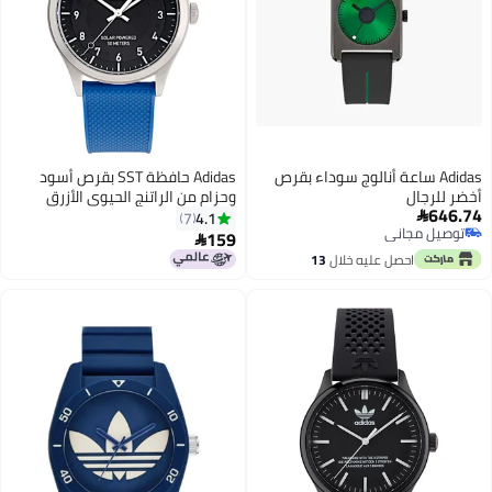
Adidas ساعة أنالوج سوداء بقرص
Adidas حافظة SST بقرص أسود
أخضر للرجال
وحزام من الراتنج الحيوي الأزرق
646.74
الداكن
4.1
7

توصيل مجاني
159

توصيل مجاني
احصل عليه خلال
13
اغسطس