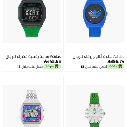
Adidas ساعة أنالوج زرقاء للرجال
Adidas ساعة رقمية خضراء للرجال
445.65
396.74


احصل عليه خلال
13
احصل عليه خلال
13
اغسطس
اغسطس