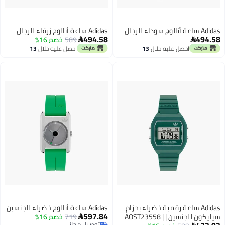
Adidas ساعة أنالوج سوداء للرجال
Adidas ساعة أنالوج زرقاء للرجال
494.58
494.58
589
خصم 16%


احصل عليه خلال
13
احصل عليه خلال
13
اغسطس
اغسطس
Adidas ساعة رقمية خضراء بحزام
Adidas ساعة أنالوج خضراء للجنسين
597.84
سيليكون للجنسين | AOST23558 |
719
خصم 16%

توصيل مجاني