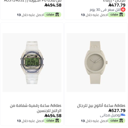
494.58
477.79
42 مم


أقل سعر في 30 يوم
أقل سعر في 30 يوم
احصل عليه خلال
13
احصل عليه خلال
13
اغسطس
اغسطس
Adidas ساعة أنالوج بيج للرجال
Adidas ساعة رقمية شفافة من
527.79
الراتنج للجنسين

494.58
توصيل مجاني

توصيل مجاني
احصل عليه خلال
13
احصل عليه خلال
13
اغسطس
اغسطس