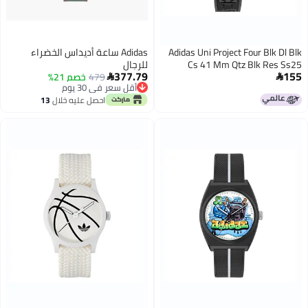
Adidas Uni Project Four Blk Dl Blk
Adidas ساعة أديداس الخضراء
Cs 41 Mm Qtz Blk Res Ss25
للرجال
377.79
155
479
خصم 21%


أقل سعر في 30 يوم
أقل سعر في 30 يوم
احصل عليه خلال
13
اغسطس