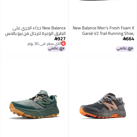
New Balance Men's Fresh Foam X
New Balance حذاء الجري على
Garoé V2 Trail Running Shoe,
الطرق الوعرة للرجال من نيو بالانس
927
664
Black/Phantom/Castlerock, 9 M
فريش فوم إكس هيررو V9 لون


أقل سعر في 30 يوم
صحراوي طيني ظل الأرض أحمر عاجل
أقل سعر في 30 يوم
85 عريض