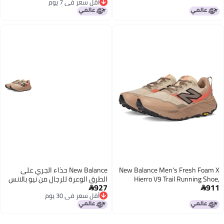
أقل سعر في 7 يوم
صحراوي طيني ظل الأرض أحمر عاجل
أقل سعر في 7 يوم
105
New Balance Men's Fresh Foam X
New Balance حذاء الجري على
Hierro V9 Trail Running Shoe,
الطرق الوعرة للرجال من نيو بالانس
927
911
Desert Clay/Earth Shadow/Urgent
فريش فوم إكس هيررو V9 لون


أقل سعر في 30 يوم
Red, 9.5
صحراوي طيني ظل الأرض أحمر عاجل
أقل سعر في 30 يوم
85