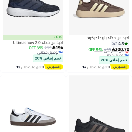
عرض
اديداس حذاء باريدا ديكود
اديداس حذاء Ultimashow 2.0
4.5
42
194
35% OFF
299

200.70
459
56% OFF
أقل سعر في السنة

توصيل مجاني
توصيل مجاني
6
توصيل مجاني
أقل سعر في السنة
خصم إضافي %20
خصم إضافي %20
احصل عليه خلال
14
احصل عليه خلال
15
اغسطس
اغسطس