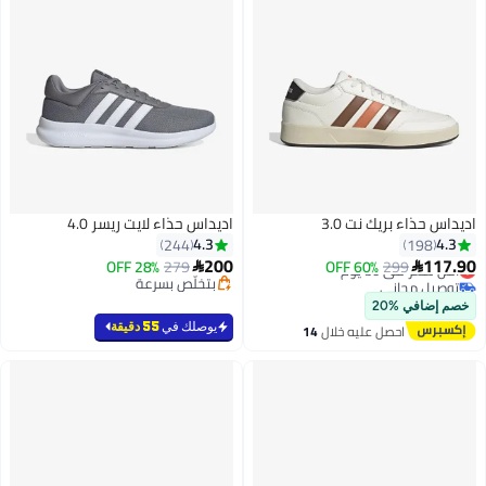
اديداس حذاء بريك نت 3.0
اديداس حذاء لايت ريسر 4.0
4.3
4.3
244
198
200
117.90
299
أقل سعر في 30 يوم
60% OFF
279
28% OFF


توصيل مجاني
بتخلّص بسرعة
6
6
أقل سعر في 30 يوم
بتخلّص بسرعة
خصم إضافي %20
يوصلك في
55 دقيقة
احصل عليه خلال
14
اغسطس