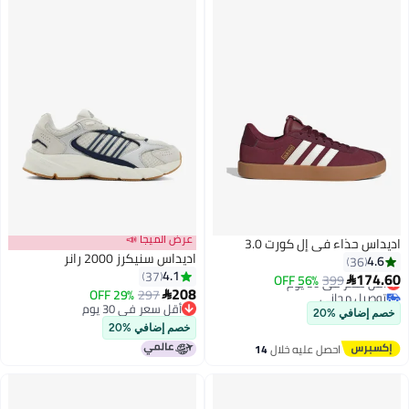
عرض الميجا 📣
اديداس حذاء في إل كورت 3.0
اديداس سنيكرز 2000 رانر
4.6
36
4.1
37
174.60
399
أقل سعر في 30 يوم
56% OFF

208
توصيل مجاني
297
29% OFF

6
أقل سعر في 30 يوم
أقل سعر في 30 يوم
خصم إضافي %20
أقل سعر في 30 يوم
خصم إضافي %20
احصل عليه خلال
14
اغسطس