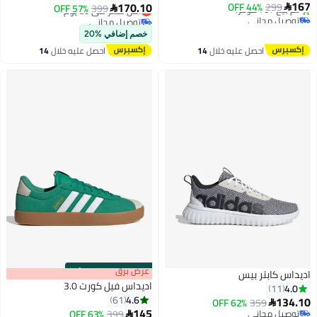
167
170.10
44% OFF
299

399
أقل سعر في 30 يوم
57% OFF

3
توصيل مجاني
توصيل مجاني
بتخلّص بسرعة
أقل سعر في 30 يوم
خصم إضافي %20
تم بيع +70 مؤخرًا
احصل عليه خلال
14
احصل عليه خلال
14
توصيل مجاني
اغسطس
اغسطس
s
00
:
m
عرض برق
00
·
100% Left
اديداس كابتر بيس
اديداس فيل كورت 3.0
4.0
11
4.6
61
134.10
62% OFF
359

145
توصيل مجاني
#24 في سنيكرز رجالية منخفضة
399
63% OFF
