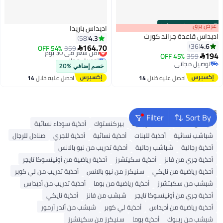
s
00
:
m
عرض برق
00
·
100% Left
اديداس باريدا
اديداس قاعدة جراند كورت
4.3
58
4.6
36
164.70
359
أقل سعر في 30 يوم
54% OFF

194
359
45% OFF
توصيل مجاني

5
7
توصيل مجاني
أقل سعر في 30 يوم
خصم إضافي %20
توصيل مجاني
احصل عليه خلال
14
احصل عليه خلال
14
اغسطس
اغسطس
Popular Searches
Filter
Sort By
أديداس سامبا
شباشب رجالية
بيركنستوك
أحذية سوداء نسائية
شباشب نسائية
أحذية للبنات
أحذية نسائية
أحذية للجري
صنادل للرجال
أحذية رجالية
شباشب رجالية
أحذية تدريب من نيو بالانس
أحذية جري من فانز
أحذية سكيتشرز
أحذية رياضية من أونيتسوكا تايجر
أحذية رياضية من نايكي
سنيكرز من نيو بالانس
أحذية تدريب من لي كوبر
شبشب من سكيتشرز
أحذية رياضية من بوما
أحذية تدريب من أديداس
أحذية جري من أونيتسوكا تايجر
شبشب من فانز
أحذية نايكي
أحذية رياضية من أديداس
أحذية لي كوبر
شبشب من أندر آرمور
شبشب من ريبوك
أحذية بوما
سنيكرز من سكيتشرز