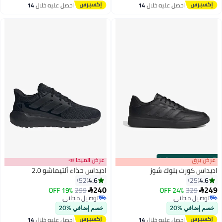
احصل عليه خلال
14
احصل عليه خلال
14
اغسطس
اغسطس
s
00
:
m
عرض برق
00
·
100% Left
عرض الميجا 📣
اديداس كورت بلوك شوز
اديداس حذاء ألتيماشو 2.0
4.6
4.6
52
25
240
249
19% OFF
299
24% OFF
329


توصيل مجاني
توصيل مجاني
توصيل مجاني
توصيل مجاني
خصم إضافي %20
خصم إضافي %20
احصل عليه خلال
14
احصل عليه خلال
14