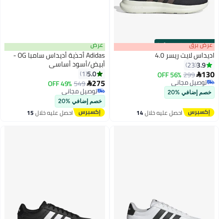
s
00
:
m
عرض برق
00
·
100% Left
عرض
اديداس لايت ريسر 4.0
Adidas أحذية أديداس سامبا OG -
أبيض/أسود أساسي
3.9
23
130
5.0
1
56% OFF
299

275
توصيل مجاني
49% OFF
549

توصيل مجاني
توصيل مجاني
خصم إضافي %20
توصيل مجاني
خصم إضافي %20
احصل عليه خلال
14
احصل عليه خلال
15
اغسطس
اغسطس