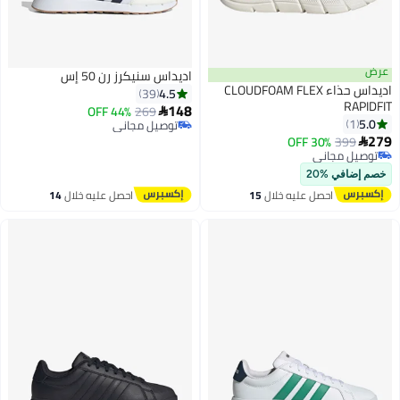
عرض
اديداس سنيكرز رن 50 إس
اديداس حذاء CLOUDFOAM FLEX
4.5
39
RAPIDFIT
148
44% OFF
269

5.0
1
توصيل مجاني
279
توصيل مجاني
30% OFF
399

توصيل مجاني
توصيل مجاني
خصم إضافي %20
احصل عليه خلال
15
احصل عليه خلال
14
اغسطس
اغسطس