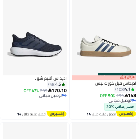
s
00
:
m
عرض برق
00
·
100% Left
اديداس ألتيم شو .
اديداس فيل كورت بيس
4.5
56
4.1
108
170.10
43% OFF
299

148
299
50% OFF
توصيل مجاني

4
4
توصيل مجاني
توصيل مجاني
توصيل مجاني
خصم إضافي %20
احصل عليه خلال
14
احصل عليه خلال
14
اغسطس
اغسطس