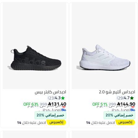
اديداس ألتيم شو 2.0
اديداس كابتر بيس
4.3
4.7
23
29
131.40
144.90
299
أقل سعر في 30 يوم
51% OFF
359
أقل سعر في 30 يوم
63% OFF


توصيل مجاني
توصيل مجاني
أقل سعر في 30 يوم
أقل سعر في 30 يوم
خصم إضافي %20
خصم إضافي %20
احصل عليه خلال
14
احصل عليه خلال
14
اغسطس
اغسطس