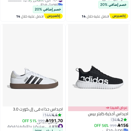
توصيل مجاني
توصيل مجاني
خصم إضافي %20
#24 في سنيكرز رجالية منخفضة
خصم إضافي %20
احصل عليه خلال
14
احصل عليه خلال
14
اغسطس
اغسطس
عرض الميجا 📣
اديداس حذاء في إل كورت 3.0
اديداس أحذية كابتر بيس
4.4
144
4.2
34
191.70
51% OFF
399

156
359
56% OFF
#36 في سنيكرز رجالية منخفضة

3
توصيل مجاني
أقل سعر في 30 يوم