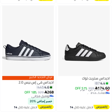
اغسطس
اغسطس
عرض التجديد الكبير
اديداس ستريت توك
اديداس في إس بيس 2.0
4.4
87
4.6
445
174.60
359
أقل سعر في 7 يوم
51% OFF

268
توصيل مجاني
329
18% OFF

3
9
أقل سعر في 7 يوم
توصيل مجاني
توصيل مجاني
خصم إضافي %20
احصل عليه خلال
14
احصل عليه خلال
14
اغسطس
اغسطس