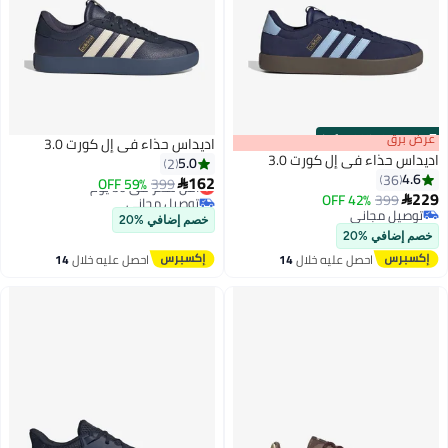
s
00
:
m
عرض برق
00
·
100% Left
اديداس حذاء في إل كورت 3.0
اديداس حذاء في إل كورت 3.0
5.0
2
4.6
36
162
399
أقل سعر في 30 يوم
59% OFF

229
399
42% OFF
توصيل مجاني

2
6
توصيل مجاني
أقل سعر في 30 يوم
خصم إضافي %20
توصيل مجاني
خصم إضافي %20
احصل عليه خلال
14
احصل عليه خلال
14
اغسطس
اغسطس