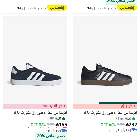
خصم إضافي %20
أقل سعر في السنة
احصل عليه خلال
14
احصل عليه خلال
14
اغسطس
اغسطس
s
00
:
m
عرض برق
00
·
100% Left
عرض الميجا 📣
اديداس حذاء في إل كورت 3.0
اديداس حذاء في إل كورت 3.0
4.5
4.4
85
144
165
237
399
40% OFF
399
أقل سعر في 30 يوم
58% OFF


3
توصيل مجاني
توصيل مجاني
توصيل مجاني
أقل سعر في 30 يوم
خصم إضافي %20