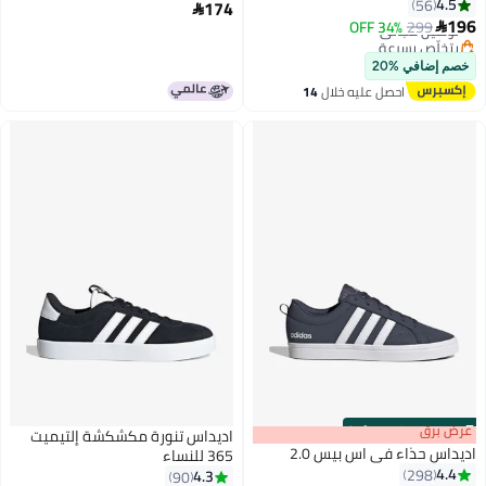
4.5
56
174

196
299
توصيل مجاني
34% OFF

9
4
بتخلّص بسرعة
توصيل مجاني
خصم إضافي %20
احصل عليه خلال
14
اغسطس
s
00
:
m
عرض برق
00
·
100% Left
اديداس تنورة مكشكشة إلتيميت
اديداس حذاء في اس بيس 2.0
365 للنساء
4.4
298
4.3
90