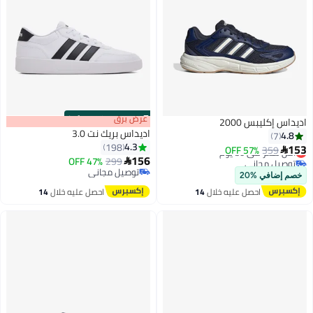
s
00
:
m
عرض برق
00
·
100% Left
اديداس إكليبس 2000
اديداس بريك نت 3.0
4.8
7
4.3
198
153
359
أقل سعر في 30 يوم
57% OFF

156
توصيل مجاني
299
47% OFF

6
أقل سعر في 30 يوم
توصيل مجاني
خصم إضافي %20
توصيل مجاني
احصل عليه خلال
14
احصل عليه خلال
14
اغسطس
اغسطس