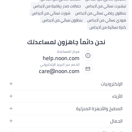
تيشيرت نسائي من أديداس
حمالات صدر رياضية من أديداس
بنطلون رياضي نسائي من أديداس
شورت نسائي من أديداس
هودي نسائي من أديداس
بنطلون نسائي من أديداس
كنزة نسائية من أديداس
نحن دائماً جاهزون لمساعدتك
مركز المساعدة
help.noon.com
الدعم عبر البريد الإلكتروني
care@noon.com
الإلكترونيات
الهواتف المتحركة
الأزياء
أجهزة التابلت
أحذية رياضية رجالية
المطبخ والأجهزة المنزلية
أجهزة الكمبيوتر المحمولة
أحذية رياضية نسائية
الأجهزة الكبيرة
التلفزيونات
الجمال
الساعات
الأجهزة الصغيرة
سماعات الرأس
العطور