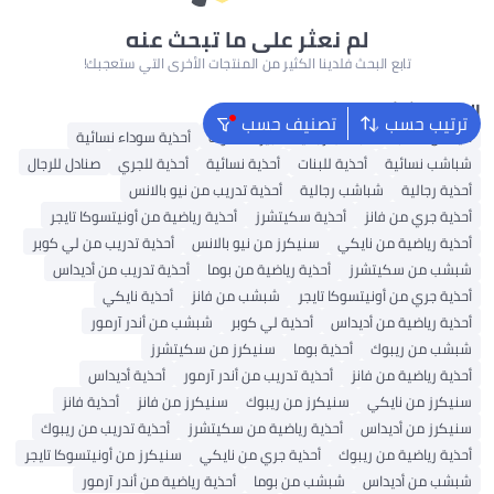
لم نعثر على ما تبحث عنه
تابع البحث فلدينا الكثير من المنتجات الأخرى التي ستعجبك!
البحث الشائع
ترتيب حسب
تصنيف حسب
أديداس سامبا
شباشب رجالية
بيركنستوك
أحذية سوداء نسائية
شباشب نسائية
أحذية للبنات
أحذية نسائية
أحذية للجري
صنادل للرجال
أحذية رجالية
شباشب رجالية
أحذية تدريب من نيو بالانس
أحذية جري من فانز
أحذية سكيتشرز
أحذية رياضية من أونيتسوكا تايجر
أحذية رياضية من نايكي
سنيكرز من نيو بالانس
أحذية تدريب من لي كوبر
شبشب من سكيتشرز
أحذية رياضية من بوما
أحذية تدريب من أديداس
أحذية جري من أونيتسوكا تايجر
شبشب من فانز
أحذية نايكي
أحذية رياضية من أديداس
أحذية لي كوبر
شبشب من أندر آرمور
شبشب من ريبوك
أحذية بوما
سنيكرز من سكيتشرز
أحذية رياضية من فانز
أحذية تدريب من أندر آرمور
أحذية أديداس
سنيكرز من نايكي
سنيكرز من ريبوك
سنيكرز من فانز
أحذية فانز
سنيكرز من أديداس
أحذية رياضية من سكيتشرز
أحذية تدريب من ريبوك
أحذية رياضية من ريبوك
أحذية جري من نايكي
سنيكرز من أونيتسوكا تايجر
شبشب من أديداس
شبشب من بوما
أحذية رياضية من أندر آرمور