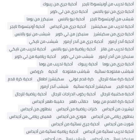
أحذية تدريب من أونيتسوكا تايجر
أحذية جري من ريبوك
أحذية جري من نيو بالانس
أحذية جري من لي كوبر
شبشب من أونيتسوكا تايجر
أحذية نيو بالانس
سنيكرز من بوما
أحذية تدريب من سكيتشرز
أحذية جري من أديداس
أحذية أونيتسوكا تايجر
أحذية جري من سكيتشرز
سنيكرز من لي كوبر
شبشب من نيو بالانس
أحذية أندر آرمور
أحذية جري من أندر آرمور
شبشب من نايكي
أحذية تدريب من فانز
أحذية رياضية من نيو بالانس
أحذية تدريب من نايكي
سنيكرز من أندر آرمور
شبشب من لي كوبر
أحذية رياضية من لي كوبر
أحذية جري من بوما
أحذية ريبوك
أحذية تدريب من بوما
شباشب مفتوحة نسائية
شباشب مفتوحة
أحذية
كروكس
أحذية كرة سلة للرجال
كرة قدم غوتي
سكيتشرز اطفال
احذية كرة قدم
احذيه تايجر
سكيتشرز أحذية نسائية
شبشب أندر آرمور
أحذية مكتبية للرجال
أحذية ركوب الدراجات للرجال
أحذية رياضية للرجال
أحذية كرة القدم من بوما
حقائب ظهر
حقيبة ظهر أديداس
تيشيرت من أديداس
كنزات رياضية من أديداس
بنطلون من أديداس
بنطلون رياضي من أديداس
هودي من أديداس
قميص رياضي من أديداس
شورت من أديداس
أحذية جري نسائية من أديداس
أحذية تدريب نسائية من أديداس
أحذية رياضية نسائية من أديداس
سنيكرز نسائي من أديداس
شبشب نسائي من أديداس