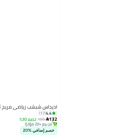
اديداس شبشب رياضي مريح أس
#11 في صنادل رجالية
4.4
17
توصيل مجاني
132
189
خصم 30%

تم بيع +20 مؤخرًا
#11 في صنادل رجالية
خصم إضافي %20