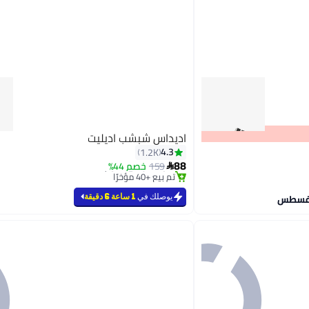
اديداس شبشب اديليت
#6 في صنادل رجالية
4.3
1.2K
أقل سعر في 7 يوم
88
159
خصم 44%

تم بيع +40 مؤخرًا
#6 في صنادل رجالية
7
يوصلك في
1 ساعة 6 دقيقة