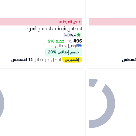
عرض الميجا 📣
اديداس شبشب أديساج أسود
#30 في صنادل رجالية كاجوال
4.4
40
أقل سعر في 30 يوم
96
115
خصم 16%

توصيل مجاني
#30 في صنادل رجالية كاجوال
خصم إضافي %20
احصل عليه خلال
12 اغسطس