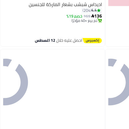
اديداس شبشب بشعار الماركة للجنسين
#12 في صنادل رجالية
4.4
204
توصيل مجاني
136
169
خصم 19%

تم بيع +40 مؤخرًا
#12 في صنادل رجالية
2
احصل عليه خلال
12 اغسطس