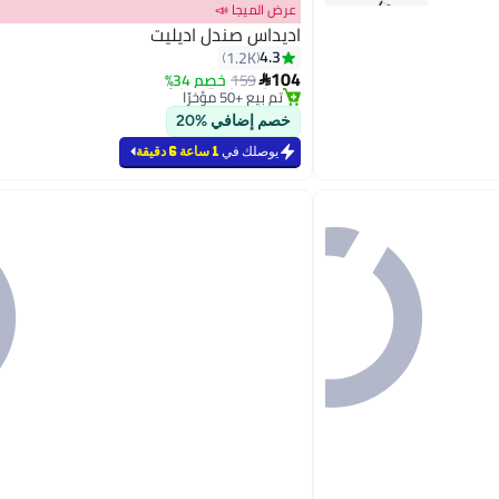
عرض الميجا 📣
اديداس صندل اديليت
#14 في صنادل رجالية
4.3
1.2K
أقل سعر في 7 يوم
104
159
خصم 34%

تم بيع +50 مؤخرًا
7
#14 في صنادل رجالية
خصم إضافي %20
يوصلك في
1 ساعة 6 دقيقة