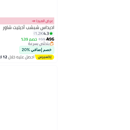
عرض الميجا 📣
اديداس شبشب أديليت شاور
#21 في صنادل رجالية
4.3
1.2K
توصيل مجاني
96
159
خصم 39%

بتخلّص بسرعة
7
#21 في صنادل رجالية
خصم إضافي %20
احصل عليه خلال
12 اغسطس