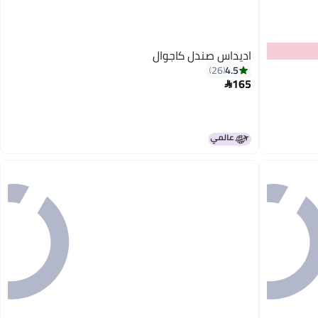
اديداس صندل كاجوال
4.5
26
165
