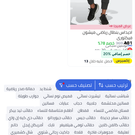
عرض الميجا 📣
اديداس بنطال رياضي ميشون
فيكتوري
أقل سعر في 30 يوم
81
369
خصم 78%

توصيل مجاني
أقل سعر في 30 يوم
خصم إضافي %20
احصل عليه خلال
13
اغسطس
البحث الشائع
ترتيب حسب
تصنيف حسب
شورتات نسائية
بلايز
ملابس سباحة نسائية
شنط يد
حمالة صدر رياضية
شباشب نسائية
تيشيرت نسائي
قميص نوم نسائي
جوارب طويلة
فساتين محتشمة
جلابية
حجاب
عبايات
فساتين
فستان ماكسي للنساء
قفطان
أطقم متناسقة للنساء
حقائب تيد بيكر
حقائب سفر جديدة
حقائب جيس
حقائب جيوردانو
حقائب دي كيه إن واي
حقائب كالفن كلاين
حقائب تومي هيلفيغر
نايك
أمريكان إيجل
خاتم
تعليقة
مجوهرات فاخرة
قلادة
جاكيت رجالي شتوي
شال كشميري