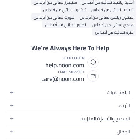
أحذية رياضية نسائية من أديداس
سنيكرز نسائي من أديداس
شبشب نسائي من أديداس
تيشيرت نسائي من أديداس
بنطلون رياضي نسائي من أديداس
شورت نسائي من أديداس
هودي نسائي من أديداس
بنطلون نسائي من أديداس
كنزة نسائية من أديداس
We're Always Here To Help
HELP CENTER
help.noon.com
EMAIL SUPPORT
care@noon.com
الإلكترونيات
الهواتف المتحركة
الأزياء
أجهزة التابلت
أحذية رياضية رجالية
المطبخ والأجهزة المنزلية
أجهزة الكمبيوتر المحمولة
أحذية رياضية نسائية
الأجهزة الكبيرة
التلفزيونات
الجمال
الساعات
الأجهزة الصغيرة
سماعات الرأس