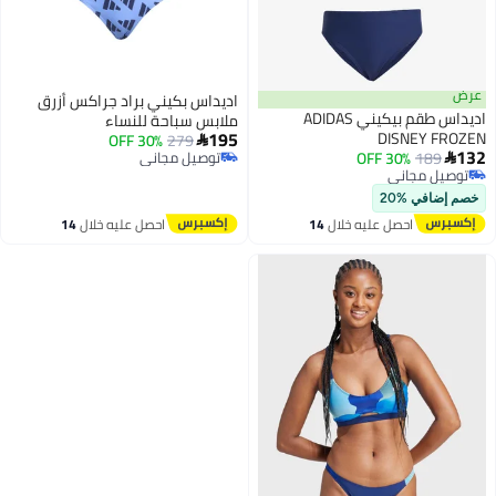
عرض
اديداس بكيني براد جراكس أزرق
اديداس طقم بيكيني ADIDAS
ملابس سباحة للنساء
195
DISNEY FROZEN
30% OFF
279

132
189
30% OFF
توصيل مجاني

توصيل مجاني
توصيل مجاني
توصيل مجاني
خصم إضافي %20
احصل عليه خلال
14
احصل عليه خلال
14
اغسطس
اغسطس