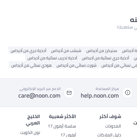
نه
لتي ستعجبك!
ة أديداس
سنيكرز من أديداس
شبشب من أديداس
أحذية جري من أديداس
س
أحذية جري نسائية من أديداس
أحذية تدريب نسائية من أديداس
ضي نسائي من أديداس
شورت نسائي من أديداس
هودي نسائي من أديداس
مركز المساعدة
الدعم عبر البريد الإلكتروني
care@noon.com
help.noon.com
شوف أكثر
الأكثر شعبية
الخليج
ت
العربي
المدونات
سلسة أيفون 17
نون الكويت
دليل الماركات
أيفون 17