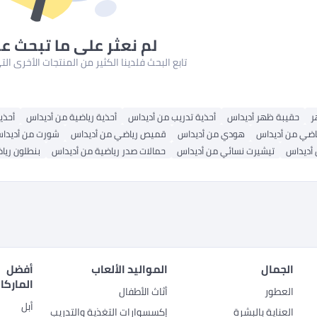
لم نعثر على ما تبحث ع
تابع البحث فلدينا الكثير من المنتجات الأخرى ا
ر
حقيبة ظهر أديداس
أحذية تدريب من أديداس
أحذية رياضية من أديداس
أحذي
اضي من أديداس
هودي من أديداس
قميص رياضي من أديداس
شورت من أديدا
أديداس
تيشيرت نسائي من أديداس
حمالات صدر رياضية من أديداس
بنطلون ريا
الجمال
المواليد الألعاب
أفضل
الماركا
العطور
أثاث الأطفال
أبل
العناية بالبشرة
إكسسوارات التغذية والتدريب