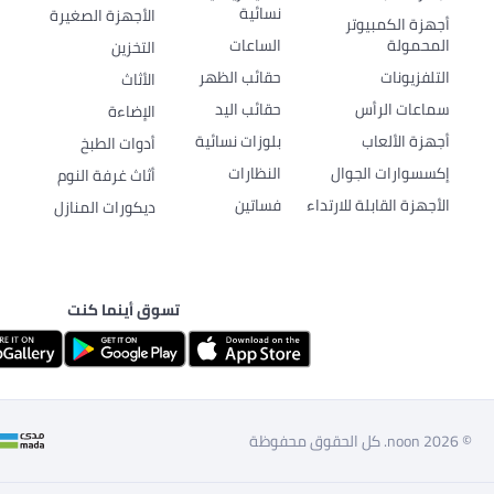
نسائية
الأجهزة الصغيرة
أجهزة الكمبيوتر
المحمولة
الساعات
التخزين
التلفزيونات
حقائب الظهر
الأثاث
سماعات الرأس
حقائب اليد
الإضاءة
أجهزة الألعاب
بلوزات نسائية
أدوات الطبخ
إكسسوارات الجوال
النظارات
أثاث غرفة النوم
الأجهزة القابلة للارتداء
فساتين
ديكورات المنازل
تسوق أينما كنت
© 2026 noon. كل الحقوق محفوظة