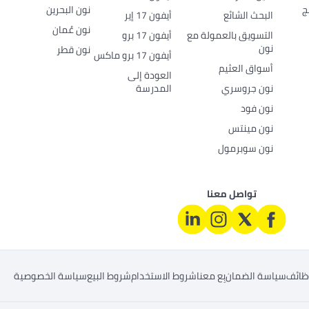
ج
نون البحرين
البحث الشائع
أيفون 17 إير
نون عُمان
التسويق بالعمولة مع
أيفون 17 برو
نون
نون قطر
أيفون 17 برو ماكس
أسواق العثيم
العودة إلى
نون جروسري
المدرسة
نون فود
نون مينتس
نون سوبرمول
تواصل معنا
ظائف
سياسة الضمان
بِع معنا
شروط الاستخدام
شروط البيع
سياسة الخصوصية