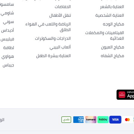
سامسون
العناية بالشعر
الحفاضات
شاومي
العناية الشخصية
تنقل الأطفال
سوني
مكياج الوجه
الرياضة واللعب في الهواء
الطلق
أديداس
الفيتامينات والمكملات
الغذائية
الدراجات والسكوترات
فيليبس
مكياج العيون
ألعاب البيبي
لطافة
مكياج الشفاه
العناية ببشرة الطفل
هواوي
جيباس
الو