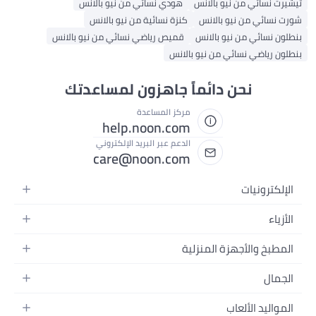
تيشيرت نسائي من نيو بالانس
هودي نسائي من نيو بالانس
شورت نسائي من نيو بالانس
كنزة نسائية من نيو بالانس
بنطلون نسائي من نيو بالانس
قميص رياضي نسائي من نيو بالانس
بنطلون رياضي نسائي من نيو بالانس
نحن دائماً جاهزون لمساعدتك
مركز المساعدة
help.noon.com
الدعم عبر البريد الإلكتروني
care@noon.com
الإلكترونيات
الهواتف المتحركة
الأزياء
أجهزة التابلت
أحذية رياضية رجالية
المطبخ والأجهزة المنزلية
أجهزة الكمبيوتر المحمولة
أحذية رياضية نسائية
الأجهزة الكبيرة
التلفزيونات
الجمال
الساعات
الأجهزة الصغيرة
سماعات الرأس
العطور
حقائب الظهر
المواليد الألعاب
التخزين
أجهزة الألعاب