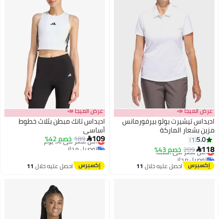
عرض الميجا 📣
عرض الميجا 📣
اديداس تيشيرت بولو بيرفورمانس
اديداس تانك مبطن بثلاث خطوط
مزين بشعار الماركة
أساسي
109
189
أقل سعر في 30 يوم
خصم 42%
5.0

1
توصيل مجاني
118
209
خصم 43%
أقل سعر في السنة

أقل سعر في 30 يوم
توصيل مجاني
أقل سعر في السنة
احصل عليه خلال
11
احصل عليه خلال
11
اغسطس
اغسطس