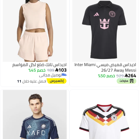
اديداس قميص ميسي Inter Miami
اديداس تانك ضلع لكل المواسم
103
26/27 Away Messi
189
خصم 45%

264
توصيل مجاني
529
خصم 50%

توصيل مجاني
احصل عليه خلال
11
3
اغسطس