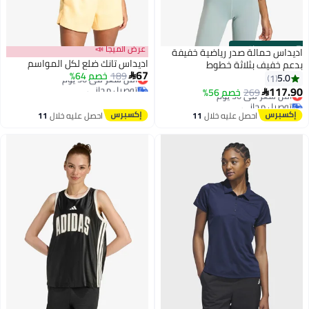
s
00
:
m
00
·
باقي 9
عرض الميجا 📣
اديداس حمالة صدر رياضية خفيفة
اديداس تانك ضلع لكل المواسم
بدعم خفيف بثلاثة خطوط
67
189
أقل سعر في 30 يوم
خصم 64%

5.0
1
توصيل مجاني
117.90
269
أقل سعر في 30 يوم
خصم 56%

3
أقل سعر في 30 يوم
توصيل مجاني
أقل سعر في 30 يوم
احصل عليه خلال
11
احصل عليه خلال
11
اغسطس
اغسطس