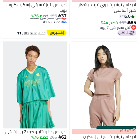
اديداس تيشيرت بوي فريند بشعار
اديداس بلوزة سيتي إسكيب كروب
كبير أساسي
توب
37
155
خصم 76%
أقل سعر في السنة
5.0

2
توصيل مجاني
85
152
خصم 44%

أقل سعر في السنة
أقل سعر في 7 يوم
أقل سعر في 7 يوم
احصل عليه خلال
11
اغسطس
s
00
:
m
عرض برق
00
·
باقي 100%
اديداس دبليو تايرو كيو 2 بي إف تي
62
اديداس تيشيرت سيتي إسكيب
265
خصم 76%
أقل سعر في السنة
