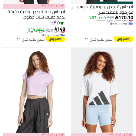
s
00
:
m
00
·
باقي 100%
عرض الميجا 📣
اديداس قميص بولو فريق مرسيدس
اديداس حمالة صدر رياضية خفيفة
فورمولا للمهندسين
170.10
بدعم خفيف بثلاث خطوط
529
أقل سعر في السنة
خصم 67%

توصيل مجاني
5.0
1
أقل سعر في السنة
148
269
أقل سعر في 30 يوم
خصم 44%

توصيل مجاني
أقل سعر في 30 يوم
احصل عليه خلال
11
احصل عليه خلال
11
اغسطس
اغسطس
عرض الميجا 📣
عرض الميجا 📣