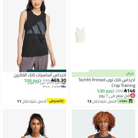
عرض
s
00
:
m
00
·
باقي 100%
اديداس أساسيات تانك الفائزين
69.30
اديداس تانك توب Techfit Printed
159
أقل سعر في 30 يوم
خصم 56%

Crop Training
توصيل مجاني
146
أقل سعر في 30 يوم
209
خصم 30%

أقل سعر في 7 يوم
أقل سعر في 7 يوم
احصل عليه خلال
13
احصل عليه خلال
11
اغسطس
اغسطس