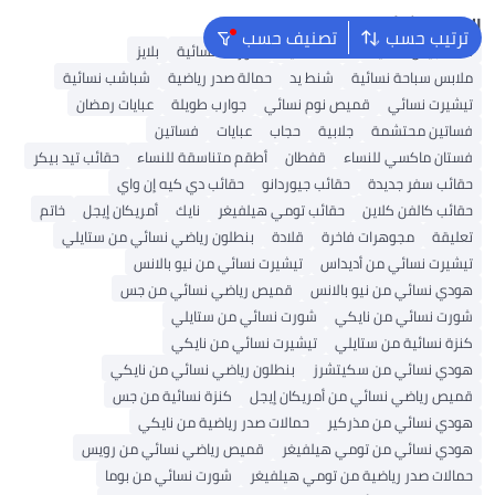
البحث الشائع
ترتيب حسب
تصنيف حسب
شنط جيس نسائية
شنط نسائية
شورتات نسائية
بلايز
ملابس سباحة نسائية
شنط يد
حمالة صدر رياضية
شباشب نسائية
تيشيرت نسائي
قميص نوم نسائي
جوارب طويلة
عبايات رمضان
فساتين محتشمة
جلابية
حجاب
عبايات
فساتين
فستان ماكسي للنساء
قفطان
أطقم متناسقة للنساء
حقائب تيد بيكر
حقائب سفر جديدة
حقائب جيوردانو
حقائب دي كيه إن واي
حقائب كالفن كلاين
حقائب تومي هيلفيغر
نايك
أمريكان إيجل
خاتم
تعليقة
مجوهرات فاخرة
قلادة
بنطلون رياضي نسائي من ستايلي
تيشيرت نسائي من أديداس
تيشيرت نسائي من نيو بالانس
هودي نسائي من نيو بالانس
قميص رياضي نسائي من جس
شورت نسائي من نايكي
شورت نسائي من ستايلي
كنزة نسائية من ستايلي
تيشيرت نسائي من نايكي
هودي نسائي من سكيتشرز
بنطلون رياضي نسائي من نايكي
قميص رياضي نسائي من أمريكان إيجل
كنزة نسائية من جس
هودي نسائي من مذركير
حمالات صدر رياضية من نايكي
هودي نسائي من تومي هيلفيغر
قميص رياضي نسائي من رويس
حمالات صدر رياضية من تومي هيلفيغر
شورت نسائي من بوما