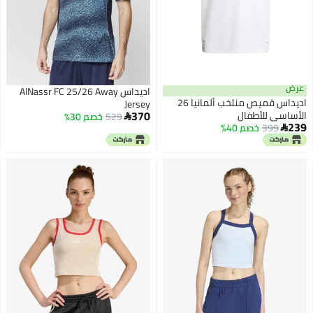
عرض
اديداس AlNassr FC 25/26 Away
اديداس قميص منتخب ألمانيا 26
Jersey
370
الأساسي للأطفال
529
خصم 30%

239
399
خصم 40%
