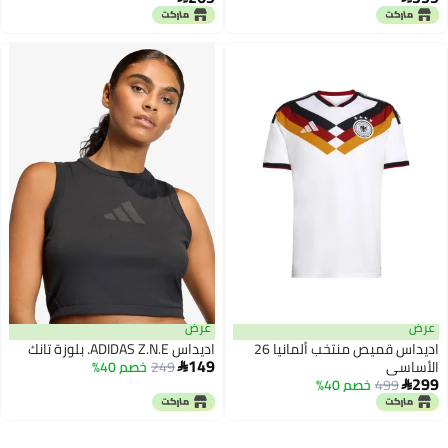
عرض
عرض
اديداس قميص منتخب ألمانيا 26
اديداس ADIDAS Z.N.E. بلوزة تانك
149
الأساسي
249
خصم 40%

299
499
خصم 40%
