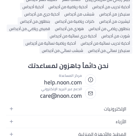
أحذية تدريب من أديداس
أحذية رياضية من أديداس
أحذية أديداس
سنيكرز من أديداس
شبشب من أديداس
أحذية جري من أديداس
تيشيرت من أديداس
كنزات رياضية من أديداس
بنطلون من أديداس
بنطلون رياضي من أديداس
هودي من أديداس
قميص رياضي من أديداس
شورت من أديداس
أحذية جري نسائية من أديداس
أحذية تدريب نسائية من أديداس
أحذية رياضية نسائية من أديداس
سنيكرز نسائي من أديداس
شبشب نسائي من أديداس
نحن دائماً جاهزون لمساعدتك
مركز المساعدة
help.noon.com
الدعم عبر البريد الإلكتروني
care@noon.com
الإلكترونيات
الهواتف المتحركة
الأزياء
أجهزة التابلت
أحذية رياضية رجالية
المطبخ والأجهزة المنزلية