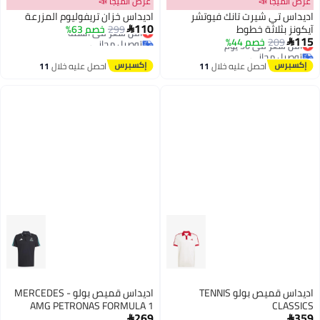
عرض الميجا 📣
عرض الميجا 📣
اديداس تي شيرت تانك فيوتشر
اديداس خزان تريفوليوم المزرعة
110
آيكونز بثلاثة خطوط
299
خصم 63%
أقل سعر في السنة

115
توصيل مجاني
209
أقل سعر في 30 يوم
خصم 44%

أقل سعر في السنة
توصيل مجاني
أقل سعر في 30 يوم
احصل عليه خلال
11
احصل عليه خلال
11
اغسطس
اغسطس
اديداس قميص بولو TENNIS
اديداس قميص بولو MERCEDES -
AMG PETRONAS FORMULA 1
CLASSICS
269
359
TEAM DNA

