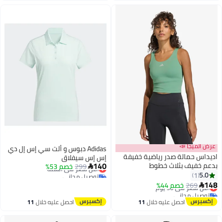
عرض الميجا 📣
Adidas دبوس و ألت سي إس إل دي
اديداس حمالة صدر رياضية خفيفة
إس إس سيفلاق
140
بدعم خفيف بثلاث خطوط
299
خصم 53%
أقل سعر في السنة

توصيل مجاني
5.0
1
أقل سعر في السنة
148
269
أقل سعر في 30 يوم
خصم 44%

توصيل مجاني
أقل سعر في 30 يوم
احصل عليه خلال
11
احصل عليه خلال
11
اغسطس
اغسطس