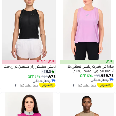
عرض الميجا 📣
 تي شيرت رياضي نسائي بلا
نايكي سنيكرز ران ديفيجن دراي-فِت
لجري، بنفسجي فاتح
5.0
1
69% OFF
195
73
73% OFF
279

 مجاني
توصيل مجاني
 مجاني
توصيل مجاني
احصل عليه خلال
11
احصل عليه خلال
11
اغسطس
اغسطس