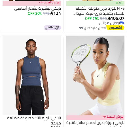
عرض الميجا 📣
 بلوزة جري طويلة الأكمام
نايكي تيشيرت بشعار أساسي
124
بتقنية دري-فيت، سوداء
178
30% OFF

79% OFF
520

 مجاني
 مجاني
احصل عليه خلال
11
اغسطس
جا 📣
نايكي بلوزة تانك محبوكة مضلعة
وزة بدون أكمام سلام بتقنية
مريحة