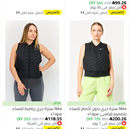
توصيل مجاني
220
 في 30 يوم
54% OFF
 مجاني
 في 30 يوم
احصل عليه خلال
11
احصل عليه خلال
11
اغسطس
اغسطس
عرض
 سترة جري بدون أكمام للنساء
Nike سترة جري رياضية للنساء،
قياسي، سوداء
سوداء
118.55
805
 في 7 يوم
75% OFF
265.11
أقل سعر في السنة
55% OFF


 مجاني
توصيل مجاني
 في 7 يوم
أقل سعر في السنة
احصل عليه خلال
11
احصل عليه خلال
11