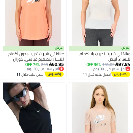
عرض
 تي شيرت تدريب بلا أكمام
Nike تي شيرت تدريب بدون أكمام
أبيض
للنساء بتصميم قياسي، كورال
60.95
 في 30 يوم
154.02
36% OFF
259
أقل سعر في 30 يوم
76% OFF

 مجاني
توصيل مجاني
 في 30 يوم
أقل سعر في 30 يوم
احصل عليه خلال
11
احصل عليه خلال
11
اغسطس
اغسطس