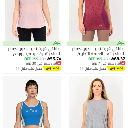
عرض
 تي شيرت تدريب بدون أكمام
Nike تي شيرت تدريب بدون أكمام
شعار العلامة التجارية،
للنساء بتقنية دري فيت، وردي
55.74
463
 في 7 يوم
85% OFF
ئل للرمادي
232
أقل سعر في 30 يوم
75% OFF

 مجاني
توصيل مجاني
 في 7 يوم
أقل سعر في 30 يوم
احصل عليه خلال
11
احصل عليه خلال
11
اغسطس
اغسطس