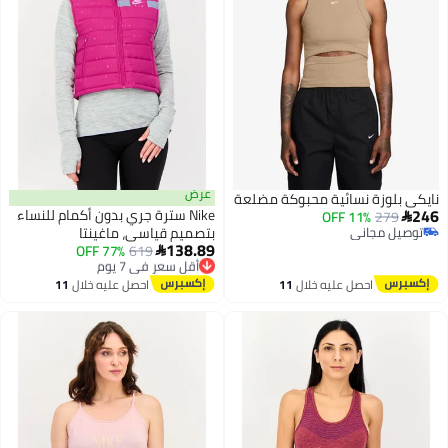
عرض
لوزة نسائية محبوكة مضلعة
Nike سترة جري بدون أكمام للنساء
11% OFF
27
 مجاني
بتصميم قياسي، ماغينتا
138.89
 مجاني
619
أقل سعر في 7 يوم
77% OFF

توصيل مجاني
أقل سعر في 7 يوم
احصل عليه خلال
11
احصل عليه خلال
11
اغسطس
اغسطس