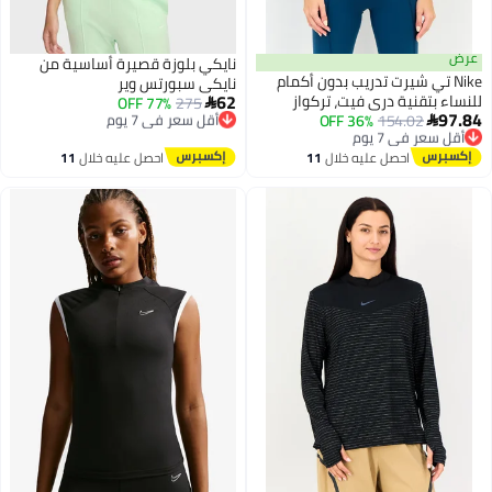
نايكي بلوزة قصيرة أساسية من
 تي شيرت تدريب بدون أكمام
نايكي سبورتس وير
62
تقنية دري فيت، تركواز
275
77% OFF
أقل سعر في 7 يوم

 في 7 يوم
154.02
36% OFF
توصيل مجاني
 مجاني
أقل سعر في 7 يوم
 في 7 يوم
احصل عليه خلال
11
احصل عليه خلال
11
اغسطس
اغسطس