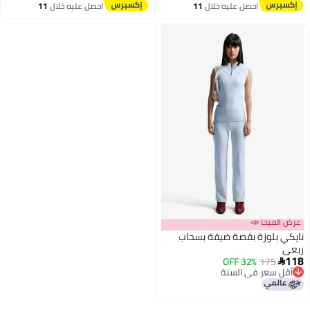
 في 7 يوم
احصل عليه خلال
11
احصل عليه خلال
11
اغسطس
اغسطس
جا 📣
لوزة بقصة ضيقة بسحاب
32% OFF
17
عر في السنة
عر في السنة