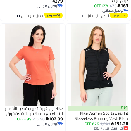
279
ت

47
65% OFF
توصيل مجاني
 مجاني
توصيل مجاني
 مجاني
احصل عليه خلال
11
احصل عليه خلال
11
اغسطس
اغسطس
Nike تي شيرت تدريب قصير الأكمام
Nike Women Sportsw
للنساء مع حماية من الأشعة فوق
102.99
Sleeveless Running Ves
البنفسجية، أحمر
205.90
49% OFF

 في 7 يوم
1,041
87% OFF
توصيل مجاني

 مجاني
توصيل مجاني