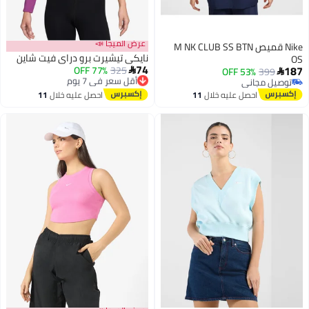
عرض الميجا 📣
Nike قميص M NK CLUB SS BTN
نايكي تيشيرت برو دراي فيت شاين
74
325
77% OFF
أقل سعر في 7 يوم

53% OFF
39
توصيل مجاني
 مجاني
أقل سعر في 7 يوم
 مجاني
احصل عليه خلال
11
احصل عليه خلال
11
اغسطس
اغسطس