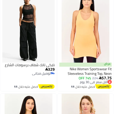
نايكي تانك شفاف برسومات الشارع
329
Nike Women Sportsw

Sleeveless Training T
توصيل مجاني
توصيل مجاني
224
 في 30 يوم
74% OFF
 مجاني
 في 30 يوم
احصل عليه خلال
11
احصل عليه خلال
11
اغسطس
اغسطس