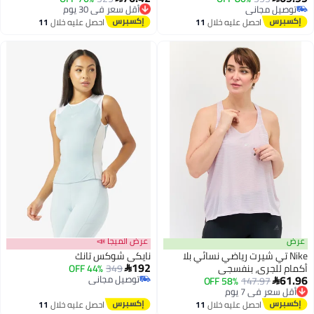
 مجاني
توصيل مجاني
 مجاني
أقل سعر في 30 يوم
احصل عليه خلال
11
احصل عليه خلال
11
اغسطس
اغسطس
عرض الميجا 📣
 تي شيرت رياضي نسائي بلا
نايكي شوكس تانك
192
لجري، بنفسجي
349
44% OFF

توصيل مجاني
 في 7 يوم
147.97
58% OFF
2
توصيل مجاني
 مجاني
 في 7 يوم
احصل عليه خلال
11
احصل عليه خلال
11