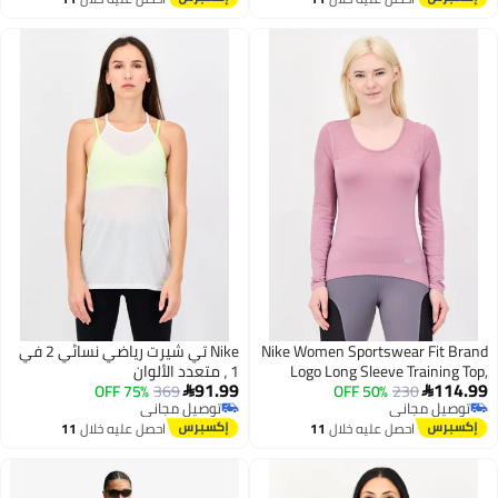
اغسطس
اغسطس
Nike Women Sportswear Fi
Nike تي شيرت رياضي نسائي 2 في
Logo Long Sleeve Train
1 ، متعدد الألوان
91.99
75% OFF
369
50% OFF
230


 مجاني
توصيل مجاني
 مجاني
توصيل مجاني
احصل عليه خلال
11
احصل عليه خلال
11
اغسطس
اغسطس