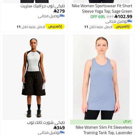
Nike Women Sportswear Fi
نايكي توب جرافيك ستريت
279
Sleeve Yoga Top, Sa

توصيل مجاني
69% OFF
337

توصيل مجاني
 مجاني
 مجاني
احصل عليه خلال
11
احصل عليه خلال
11
اغسطس
اغسطس
نايكي شورت تانك توب
349
Nike Women Slim Fit Sl

Training Tank Top, 
توصيل مجاني