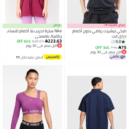
جا 📣
عرض
يشيرت رياضي بدون أكمام
Nike سترة تدريب بلا أكمام للنساء،
رياضية، بنفسجي
223.63
أقل سعر في 30 يوم
625.51
64% OFF

توصيل مجاني
34% OFF
1
أقل سعر في 30 يوم
 في 30 يوم
 في 30 يوم
احصل عليه خلال
11
اغسطس