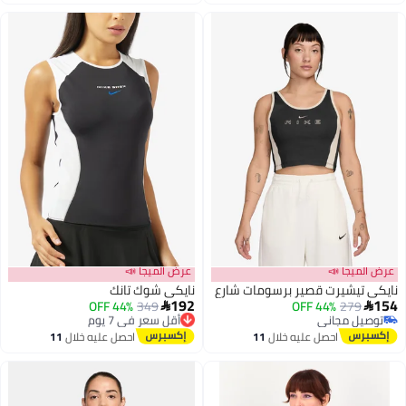
اغسطس
اغسطس
جا 📣
عرض الميجا 📣
يشيرت قصير برسومات شارع
نايكي شوك تانك
192
27
44% OFF
349
أقل سعر في 7 يوم
44% OFF

 مجاني
توصيل مجاني
 مجاني
2
أقل سعر في 7 يوم
احصل عليه خلال
11
احصل عليه خلال
11
اغسطس
اغسطس