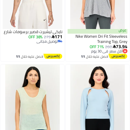
نايكي تيشيرت قصير برسومات شارع
171
Nike Women Dri Fit Sl
38% OFF
279

Training T
توصيل مجاني
توصيل مجاني
260
 في 30 يوم
71% OFF
2
 مجاني
 في 30 يوم
احصل عليه خلال
11
احصل عليه خلال
11
اغسطس
اغسطس