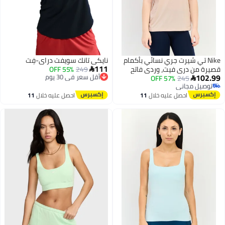
 تي شيرت جري نسائي بأكمام
نايكي تانك سويفت دراي-فِت
111
ن دري فيت، وردي فاتح
249
أقل سعر في 30 يوم
55% OFF

توصيل مجاني
57% OFF
245

أقل سعر في 30 يوم
 مجاني
 مجاني
احصل عليه خلال
11
احصل عليه خلال
11
اغسطس
اغسطس