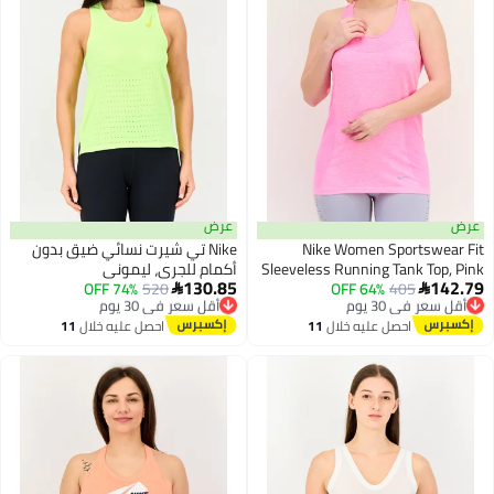
عرض
Nike Women Sportsw
Nike تي شيرت نسائي ضيق بدون
Sleeveless Running Tank T
أكمام للجري، ليموني
130.85
405
 في 30 يوم
64% OFF
520
أقل سعر في 30 يوم
74% OFF


 مجاني
توصيل مجاني
 في 30 يوم
أقل سعر في 30 يوم
احصل عليه خلال
11
احصل عليه خلال
11
اغسطس
اغسطس