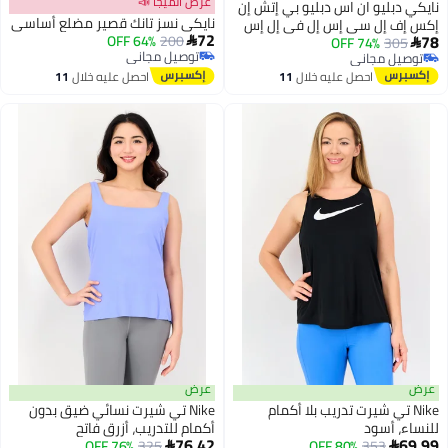
عرض الميجا 📣
ليو ان اس دبليو بي إتش إن
نايكي نسز تانك قصير مضلع أساسي
إل سي إس إل في إل إس
72
64% OFF
200
3
74% OFF
ي سي كيه سي آر بي

توصيل مجاني
 مجاني
توصيل مجاني
 مجاني
احصل عليه خلال
11
احصل عليه خلال
11
اغسطس
اغسطس
عرض
 تي شيرت تدريب بلا أكمام
Nike تي شيرت نسائي ضيق بدون
أسود
أكمام للتدريب، أزرق فاتح
76.42
353
80% OFF
325
أقل سعر في 30 يوم
76% OFF
