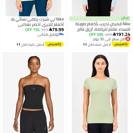
Nike تي شيرت رياضي نسائي بلا
 قميص تدريب بأكمام طويلة
أكمام للجري، أخضر نعناعي
79.99
ملائم للرياضة، أزرق فاتح
75% OFF
323

469
 في 30 يوم
59% OFF
توصيل مجاني

 مجاني
توصيل مجاني
 في 30 يوم
احصل عليه خلال
11
احصل عليه خلال
11
اغسطس
اغسطس