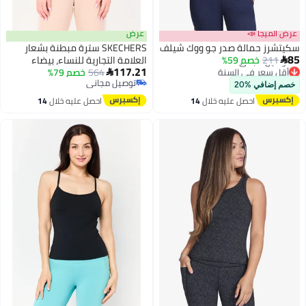
 📣
عرض
مالة صدر جو ووك شيلف
SKECHERS سترة مبطنة بشعار
خصم 59%
العلامة التجارية للنساء، بيضاء
117.21
 في السنة
564
خصم 79%

جاني
توصيل مجاني
 %20
 في السنة
توصيل مجاني
احصل عليه خلال
14
احصل عليه خلال
14
اغسطس
اغسطس