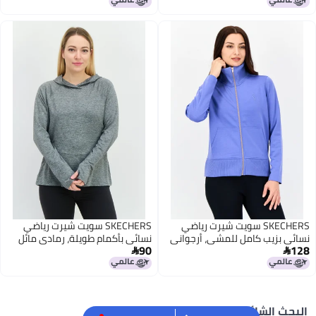
SKECHERS سويت شيرت رياضي
SKECHERS سويت شيرت رياضي
ب كامل للمشي، أرجواني
نسائي بأكمام طويلة، رمادي مائل
90
إلى البياض

شائع