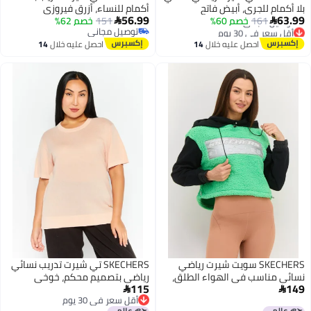
لجري، أبيض فاتح
أكمام للنساء، أزرق فيروزي
56.99
16
خصم 60%
151
خصم 62%

 30 يوم
توصيل مجاني
جاني
توصيل مجاني
احصل عليه خلال
14
احصل عليه خلال
14
 30 يوم
اغسطس
اغسطس
SKECHERS سويت شيرت رياضي
SKECHERS تي شيرت تدريب نسائي
سب في الهواء الطلق،
رياضي بتصميم محكم، خوخي
115

أقل سعر في 30 يوم
أقل سعر في 30 يوم