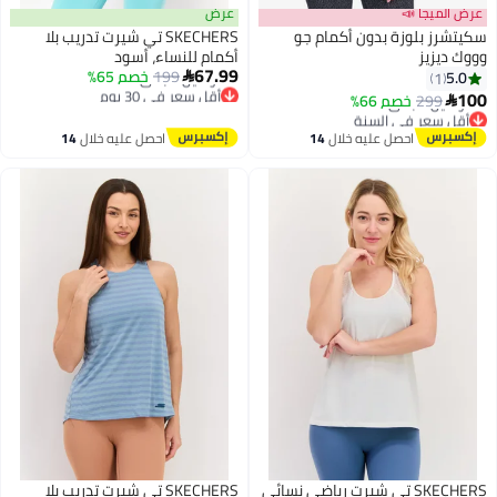
 📣
عرض
لوزة بدون أكمام جو
SKECHERS تي شيرت تدريب بلا
أكمام للنساء، أسود
67.99
199
خصم 65%

أقل سعر في 30 يوم
خصم 66%
توصيل مجاني
 في السنة
أقل سعر في 30 يوم
جاني
احصل عليه خلال
14
احصل عليه خلال
14
 في السنة
اغسطس
اغسطس
SKECHERS تي شيرت رياضي نسائي
SKECHERS تي شيرت تدريب بلا