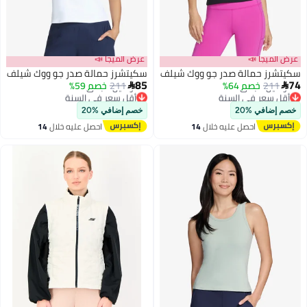
 📣
عرض الميجا 📣
مالة صدر جو ووك شيلف
سكيتشرز حمالة صدر جو ووك شيلف
85
خصم 64%
211
خصم 59%

 في السنة
أقل سعر في السنة
جاني
توصيل مجاني
 %20
خصم إضافي %20
 في السنة
أقل سعر في السنة
احصل عليه خلال
14
احصل عليه خلال
14
اغسطس
اغسطس