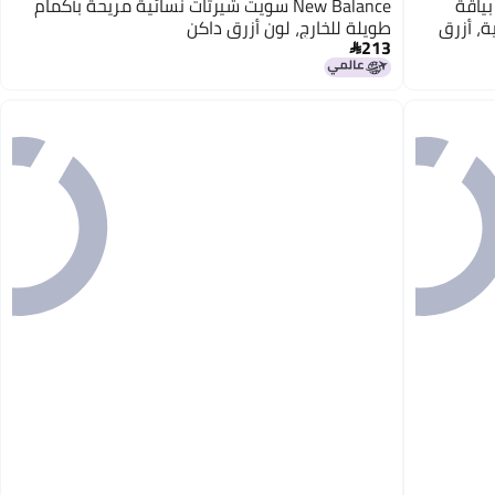
 بياقة
New Balance سويت شيرتات نسائية مريحة بأكمام
ة، أزرق
طويلة للخارج، لون أزرق داكن
213
