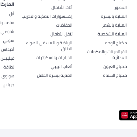
الماركا
العطور
أثاث الأطفال
أبل
العناية بالبشرة
إكسسوارات التغذية والتدريب
سامسون
العناية بالشعر
الحفاضات
شاومي
العناية الشخصية
تنقل الأطفال
سوني
مكياج الوجه
الرياضة واللعب في الهواء
الطلق
أديداس
الفيتامينات والمكملات
الغذائية
الدراجات والسكوترات
فيليبس
مكياج العيون
ألعاب البيبي
لطافة
مكياج الشفاه
العناية ببشرة الطفل
هواوي
جيباس