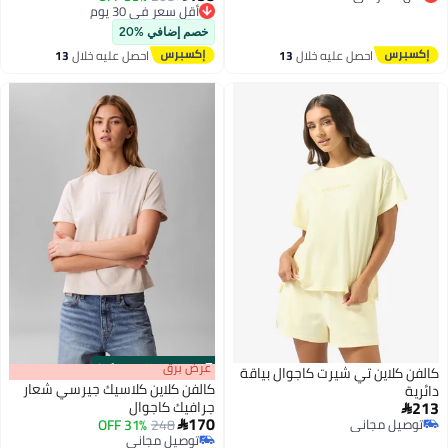
أقل سعر في السنة
توصيل مجاني
أقل سعر في 30 يوم
خصم إضافي %20
احصل عليه خلال
13
احصل عليه خلال
13
اغسطس
اغسطس
s
00
:
m
عرض برق
00
·
100% Left
كالفن كلاين تي شيرت كاجوال بياقة
كالفن كلاين كلاسيك جيرسي شعار
دائرية
213
جرافيك كاجوال

170
توصيل مجاني
248
31% OFF

توصيل مجاني
توصيل مجاني