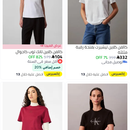
عرض الميجا 📣
كالفن كلاين تيشيرت بفتحة رقبة
كالفن كلاين تانك توب كاجوال
مثلثة
104
332
579
82% OFF
أقل سعر في السنة

7% OFF
359

توصيل مجاني
توصيل مجاني
أقل سعر في السنة
توصيل مجاني
خصم إضافي %20
احصل عليه خلال
13
احصل عليه خلال
13
اغسطس
اغسطس