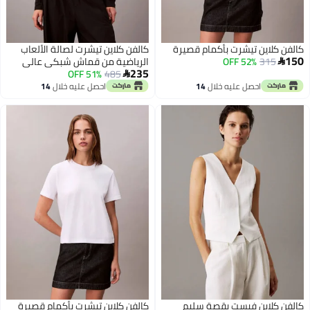
كالفن كلاين تيشرت بأكمام قصيرة
كالفن كلاين تيشرت لصالة الألعاب
150
315
52% OFF
الرياضية من قماش شبكي عالي

235
485
51% OFF
الأداء بأكمام طويلة

احصل عليه خلال
14
احصل عليه خلال
14
اغسطس
اغسطس
كالفن كلاين فيست بقصة سليم
كالفن كلاين تيشرت بأكمام قصيرة