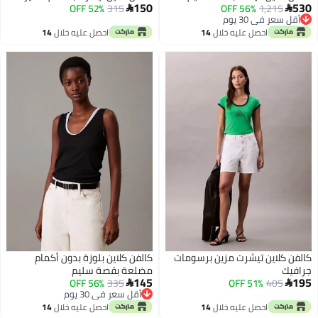
150
530
1,215
أقل سعر في 30 يوم
56% OFF
315
52% OFF


توصيل مجاني
أقل سعر في 30 يوم
احصل عليه خلال
14
احصل عليه خلال
14
اغسطس
اغسطس
كالفن كلاين تيشرت مزين برسومات
كالفن كلاين بلوزة بدون أكمام
جرافيك
مضلعة بقصة سليم
145
195
56% OFF
335
51% OFF
405


أقل سعر في 30 يوم
أقل سعر في 30 يوم
احصل عليه خلال
14
احصل عليه خلال
14