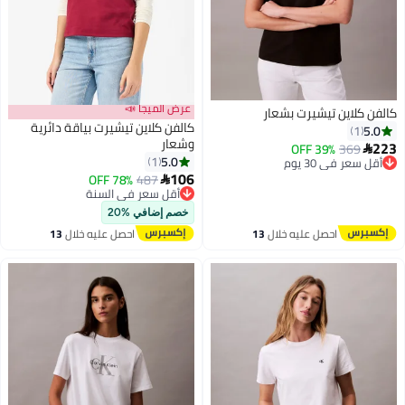
عرض الميجا 📣
كالفن كلاين تيشيرت بشعار
كالفن كلاين تيشيرت بياقة دائرية
5.0
1
وشعار
223
369
أقل سعر في 30 يوم
39% OFF

5.0
1
توصيل مجاني
106
أقل سعر في 30 يوم
487
78% OFF
أقل سعر في السنة

توصيل مجاني
أقل سعر في السنة
خصم إضافي %20
احصل عليه خلال
13
احصل عليه خلال
13
اغسطس
اغسطس