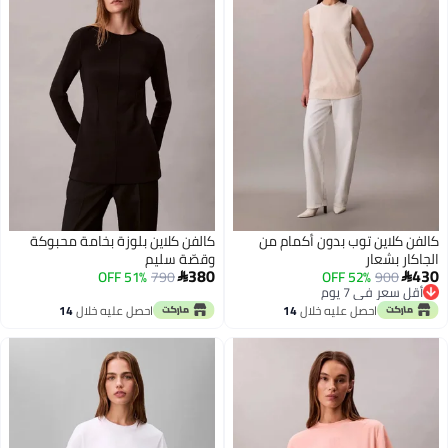
كالفن كلاين توب بدون أكمام من
كالفن كلاين بلوزة بخامة محبوكة
الجاكار بشعار
وقصّة سليم
380
430
51% OFF
790
52% OFF
900


أقل سعر في 7 يوم
أقل سعر في 7 يوم
احصل عليه خلال
14
احصل عليه خلال
14
اغسطس
اغسطس