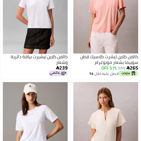
كالفن كلاين تيشرت كلاسيك قطن
كالفن كلاين تيشيرت بياقة دائرية
سوبيما بشعار مونوغرام
وشعار
239
265
51% OFF
550


احصل عليه خلال
14
اغسطس