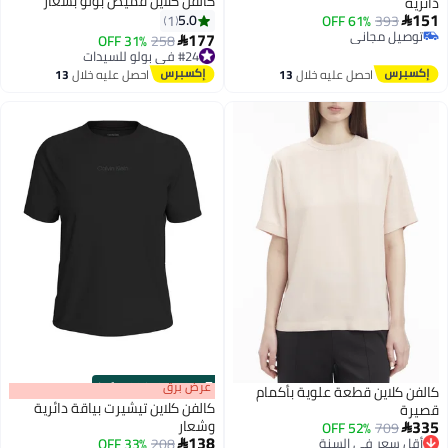
كالفن كلاين قميص بولو بشعار
دائرية
151
5.0
1
61% OFF
393

توصيل مجاني
177
#24 في بولو للسيدات
258
31% OFF

توصيل مجاني
توصيل مجاني
#24 في بولو للسيدات
احصل عليه خلال
13
احصل عليه خلال
13
اغسطس
اغسطس
s
00
:
m
عرض برق
00
·
100% Left
كالفن كلاين قطعة علوية بأكمام
كالفن كلاين تيشيرت بياقة دائرية
قصيرة
335
وشعار
709
52% OFF
أقل سعر في السنة

138
توصيل مجاني
208
أقل سعر في 30 يوم
33% OFF
