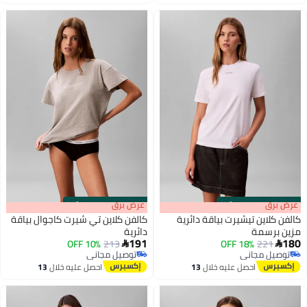
اغسطس
اغسطس
s
00
:
m
عرض برق
00
·
100% Left
s
00
:
m
عرض برق
00
·
100% Left
كالفن كلاين تيشيرت بياقة دائرية
كالفن كلاين تي شيرت كاجوال بياقة
مزين برسمة
دائرية
191
180
10% OFF
213
18% OFF
221


توصيل مجاني
توصيل مجاني
توصيل مجاني
توصيل مجاني
احصل عليه خلال
13
احصل عليه خلال
13
اغسطس
اغسطس