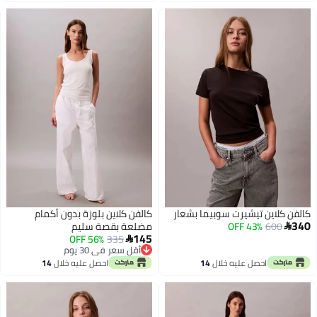
اغسطس
اغسطس
كالفن كلاين تيشيرت سوبيما بشعار
كالفن كلاين بلوزة بدون أكمام
340
600
43% OFF
مضلعة بقصة سليم

145
56% OFF
335

أقل سعر في 30 يوم
أقل سعر في 30 يوم
احصل عليه خلال
14
احصل عليه خلال
14
اغسطس
اغسطس