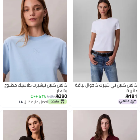
كالفن كلاين تي شيرت كاجوال بياقة
كالفن كلاين تيشيرت كلاسيك مطبوع
دائرية
بشعار
290
181
51% OFF
600


احصل عليه خلال
14
اغسطس