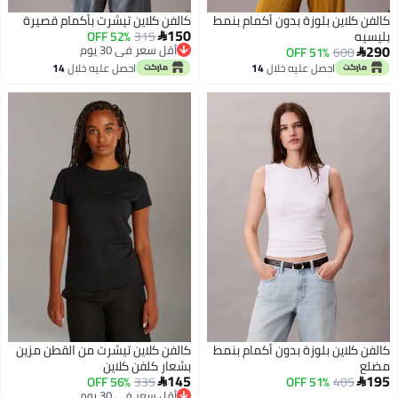
كالفن كلاين بلوزة بدون أكمام بنمط
كالفن كلاين تيشرت بأكمام قصيرة
150
بليسيه
315
52% OFF

290
أقل سعر في 30 يوم
51% OFF
600

أقل سعر في 30 يوم
احصل عليه خلال
14
احصل عليه خلال
14
اغسطس
اغسطس
كالفن كلاين بلوزة بدون أكمام بنمط
كالفن كلاين تيشرت من القطن مزين
مضلع
بشعار كلفن كلاين
145
195
56% OFF
335
51% OFF
405


أقل سعر في 30 يوم