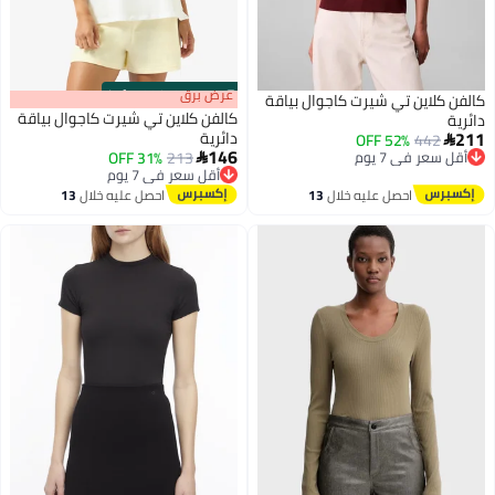
s
00
:
m
عرض برق
00
·
100% Left
كالفن كلاين تي شيرت كاجوال بياقة
كالفن كلاين تي شيرت كاجوال بياقة
دائرية
211
دائرية
442
أقل سعر في 7 يوم
52% OFF

146
توصيل مجاني
213
أقل سعر في 7 يوم
31% OFF

أقل سعر في 7 يوم
توصيل مجاني
أقل سعر في 7 يوم
احصل عليه خلال
13
احصل عليه خلال
13
اغسطس
اغسطس