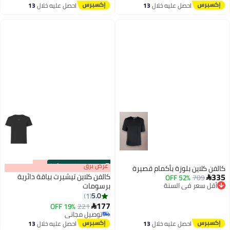
توصيل مجاني
احصل عليه خلال
13
احصل عليه خلال
13
اغسطس
اغسطس
s
00
:
m
عرض برق
00
·
100% Left
كالفن كلاين بلوزة بأكمام قصيرة
335
كالفن كلاين تيشيرت بياقة دائرية
709
52% OFF
أقل سعر في السنة

توصيل مجاني
برسومات
أقل سعر في السنة
5.0
1
177
19% OFF
221

توصيل مجاني
توصيل مجاني
احصل عليه خلال
13
احصل عليه خلال
13