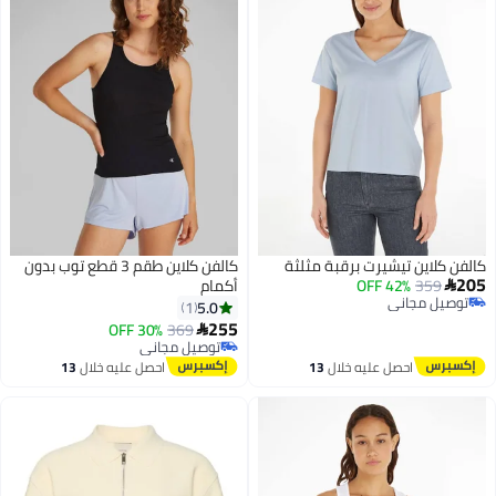
كالفن كلاين تيشيرت برقبة مثلثة
كالفن كلاين طقم 3 قطع توب بدون
205
359
42% OFF
أكمام

توصيل مجاني
5.0
1
توصيل مجاني
255
30% OFF
369

توصيل مجاني
توصيل مجاني
احصل عليه خلال
13
احصل عليه خلال
13
اغسطس
اغسطس