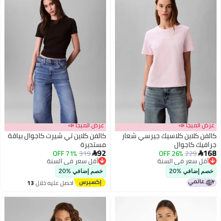
عرض الميجا 📣
عرض الميجا 📣
كالفن كلاين كلاسيك جيرسي شعار
كالفن كلاين تي شيرت كاجوال بياقة
جرافيك كاجوال
مستديرة
92
168
229
26% OFF
319
71% OFF
أقل سعر في السنة


أقل سعر في السنة
توصيل مجاني
أقل سعر في السنة
أقل سعر في السنة
خصم إضافي %20
خصم إضافي %20
احصل عليه خلال
13
اغسطس