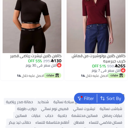
كالفن كلاين بولوشيرت من قماش
كالفن كلاين تيشرت رياضي قصير
130
كريب جيرسيه
295
55% OFF

265
أقل سعر في 30 يوم
51% OFF
550

أقل سعر في 30 يوم
أقل سعر في 7 يوم
أقل سعر في 7 يوم
احصل عليه خلال
14
احصل عليه خلال
14
اغسطس
اغسطس
Popular Searches
Filter
Sort By
شورتات نسائية
بلايز
ملابس سباحة نسائية
شنط يد
حمالة صدر رياضية
شباشب نسائية
تيشيرت نسائي
قميص نوم نسائي
جوارب طويلة
عبايات رمضان
فساتين محتشمة
جلابية
حجاب
عبايات
فساتين
فستان ماكسي للنساء
قفطان
أطقم متناسقة للنساء
حقائب تيد بيكر