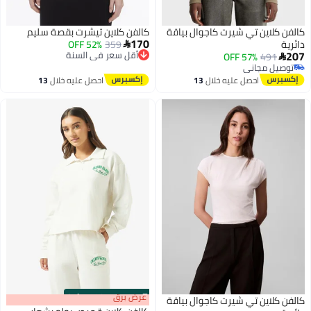
كالفن كلاين تي شيرت كاجوال بياقة
كالفن كلاين تيشرت بقصة سليم
170
دائرية
359
52% OFF
أقل سعر في السنة

207
توصيل مجاني
57% OFF
491

أقل سعر في السنة
توصيل مجاني
توصيل مجاني
احصل عليه خلال
13
احصل عليه خلال
13
اغسطس
اغسطس
s
00
:
m
عرض برق
00
·
100% Left
كالفن كلاين تي شيرت كاجوال بياقة