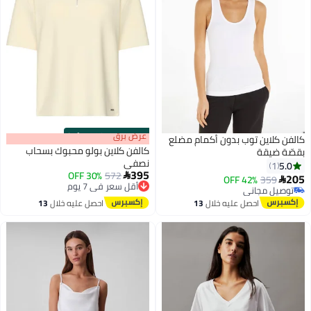
s
00
:
m
عرض برق
00
·
100% Left
كالفن كلاين توب بدون أكمام مضلع
كالفن كلاين بولو محبوك بسحاب
بقصّة ضيقة
نصفي
5.0
1
395
572
أقل سعر في 7 يوم
30% OFF

205
42% OFF
359

توصيل مجاني
توصيل مجاني
أقل سعر في 7 يوم
توصيل مجاني
احصل عليه خلال
13
احصل عليه خلال
13
اغسطس
اغسطس