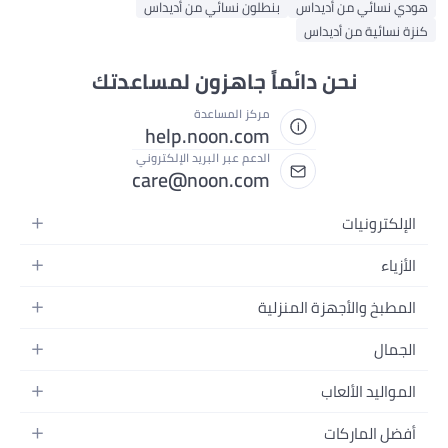
سائي من أديداس
بنطلون نسائي من أديداس
ائية من أديداس
نحن دائماً جاهزون لمساعدتك
مركز المساعدة
help.noon.com
الدعم عبر البريد الإلكتروني
care@noon.com
ترونيات
اتف المتحركة
اء
 التابلت
 رياضية رجالية
بخ والأجهزة المنزلية
ة الكمبيوتر المحمولة
 رياضية نسائية
زة الكبيرة
زيونات
ال
عات
هزة الصغيرة
ات الرأس
ور
ب الظهر
ليد الألعاب
ين
 الألعاب
ية بالبشرة
 اليد
الأطفال
ث
 الماركات
وارات الجوال
ية بالشعر
ت نسائية