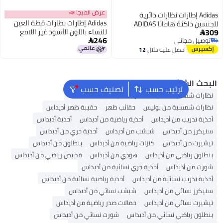
عرض الميجا 📣
Adi إطارات نظارات دائرية
Adidas إطارات نظارات قطة العين
للجنسين داكنة هافانا ADIDAS
للنساء باللون الأسود غير اللامع
OR5085 مم
246
 مجاني
ADIDAS OR504800251 51 مم

 مجاني
احصل عليه خلال
12
اغسطس
الشائع
ترتيب حسب
تصنيف حسب
 شمسية نسائية
نظارات ذكية
عدسات لاصقة
 شمسية من بوليس
حقائب ظهر
حقيبة ظهر أديداس
دريب من أديداس
أحذية رياضية من أديداس
أحذية أديداس
 من أديداس
شبشب من أديداس
أحذية جري من أديداس
 من أديداس
كنزات رياضية من أديداس
بنطلون من أديداس
 رياضي من أديداس
هودي من أديداس
قميص رياضي من أديداس
ن أديداس
أحذية جري نسائية من أديداس
دريب نسائية من أديداس
أحذية رياضية نسائية من أديداس
 نسائي من أديداس
شبشب نسائي من أديداس
 نسائي من أديداس
حمالات صدر رياضية من أديداس
 رياضي نسائي من أديداس
شورت نسائي من أديداس