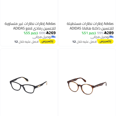
Adid إطارات نظارات مستطيلة
Adidas إطارات نظارات غير متساوية
للجنسين داكنة هافانا ADIDAS
للجنسين رمادي لامع ADIDAS
269
5
خصم 51%
OR5072 مم
600
خصم 55%
OR504502052 52 مم

 مجاني
توصيل مجاني
 مجاني
توصيل مجاني
احصل عليه خلال
12
احصل عليه خلال
12
اغسطس
اغسطس