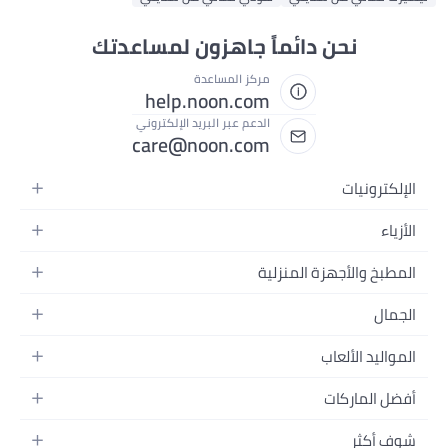
نحن دائماً جاهزون لمساعدتك
مركز المساعدة
help.noon.com
الدعم عبر البريد الإلكتروني
care@noon.com
الإلكترونيات
الهواتف المتحركة
الأزياء
أجهزة التابلت
أحذية رياضية رجالية
المطبخ والأجهزة المنزلية
أجهزة الكمبيوتر المحمولة
أحذية رياضية نسائية
الأجهزة الكبيرة
التلفزيونات
الجمال
الساعات
الأجهزة الصغيرة
سماعات الرأس
العطور
حقائب الظهر
المواليد الألعاب
التخزين
أجهزة الألعاب
العناية بالبشرة
حقائب اليد
أثاث الأطفال
الأثاث
أفضل الماركات
إكسسوارات الجوال
العناية بالشعر
بلوزات نسائية
إكسسوارات التغذية والتدريب
الإضاءة
الأجهزة القابلة للارتداء
أبل
العناية الشخصية
النظارات
شوف أكثر