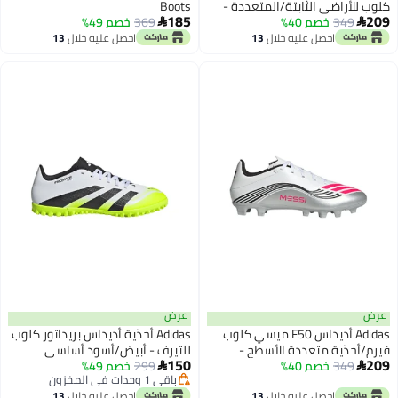
كلوب للأراضي الثابتة/المتعددة -
Boots
185
209
349
خصم 40%
أزرق/أصفر شمسي
369
خصم 49%


احصل عليه خلال
13
احصل عليه خلال
13
اغسطس
اغسطس
عرض
عرض
Adidas أديداس F50 ميسي كلوب
Adidas أحذية أديداس بريداتور كلوب
فيرم/أحذية متعددة الأسطح -
للتيرف - أبيض/أسود أساسي
150
209
349
خصم 40%
أبيض/أحمر لوسيد
299
خصم 49%


باقي 1 وحدات في المخزون
باقي 1 وحدات في المخزون
احصل عليه خلال
13
احصل عليه خلال
13