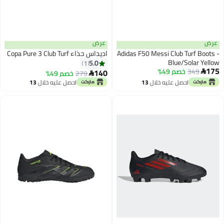
عرض
عرض
Adidas F50 Messi Club Turf Boots -
اديداس حذاء Copa Pure 3 Club Turf
Blue/Solar Yellow
5.0
1
175
349
خصم 49%
140

279
خصم 49%

احصل عليه خلال
13
احصل عليه خلال
13
اغسطس
اغسطس