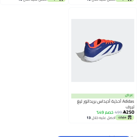
اغسطس
اغسطس
عرض
Adidas أحذية أديداس بريداتور ليغ
تيرف
250
499
خصم 49%

احصل عليه خلال
13
اغسطس