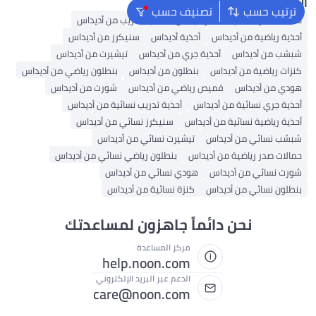
البحث الشائع
ترتيب حسب
تصنيف حسب
حقائب ظهر
حقيبة ظهر أديداس
أحذية تدريب من أديداس
أحذية رياضية من أديداس
أحذية أديداس
سنيكرز من أديداس
شبشب من أديداس
أحذية جري من أديداس
تيشيرت من أديداس
كنزات رياضية من أديداس
بنطلون من أديداس
بنطلون رياضي من أديداس
هودي من أديداس
قميص رياضي من أديداس
شورت من أديداس
أحذية جري نسائية من أديداس
أحذية تدريب نسائية من أديداس
أحذية رياضية نسائية من أديداس
سنيكرز نسائي من أديداس
شبشب نسائي من أديداس
تيشيرت نسائي من أديداس
حمالات صدر رياضية من أديداس
بنطلون رياضي نسائي من أديداس
شورت نسائي من أديداس
هودي نسائي من أديداس
بنطلون نسائي من أديداس
كنزة نسائية من أديداس
نحن دائماً جاهزون لمساعدتك
مركز المساعدة
help.noon.com
الدعم عبر البريد الإلكتروني
care@noon.com