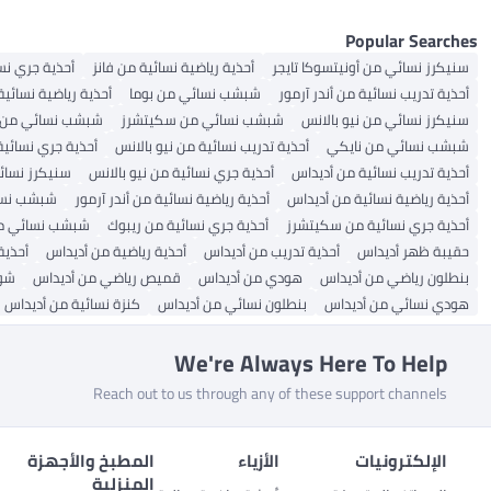
Popular Searches
سنيكرز نسائي من أونيتسوكا تايجر
أحذية رياضية نسائية من فانز
أحذية جري نس
أحذية تدريب نسائية من أندر آرمور
شبشب نسائي من بوما
أحذية رياضية نسائي
سنيكرز نسائي من نيو بالانس
شبشب نسائي من سكيتشرز
شبشب نسائي من ف
شبشب نسائي من نايكي
أحذية تدريب نسائية من نيو بالانس
أحذية جري نسائية
أحذية تدريب نسائية من أديداس
أحذية جري نسائية من نيو بالانس
سنيكرز نسائ
أحذية رياضية نسائية من أديداس
أحذية رياضية نسائية من أندر آرمور
شبشب نسائ
أحذية جري نسائية من سكيتشرز
أحذية جري نسائية من ريبوك
شبشب نسائي من
حقيبة ظهر أديداس
أحذية تدريب من أديداس
أحذية رياضية من أديداس
أحذية
بنطلون رياضي من أديداس
هودي من أديداس
قميص رياضي من أديداس
شور
هودي نسائي من أديداس
بنطلون نسائي من أديداس
كنزة نسائية من أديداس
We're Always Here To Help
Reach out to us through any of these support channels
الإلكترونيات
الأزياء
المطبخ والأجهزة
المنزلية