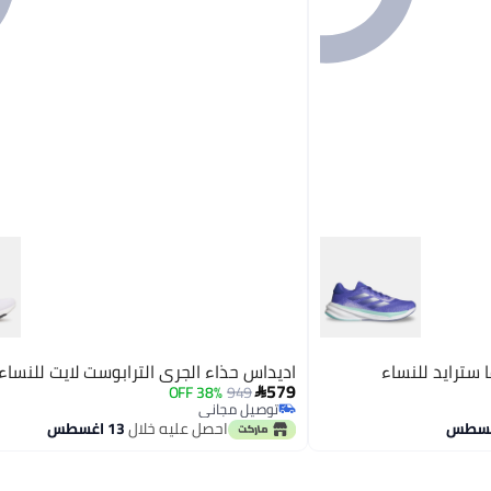
 سترايد للنساء
اديداس حذاء الجري الترابوست لايت للنساء
579
38% OFF
949

توصيل مجاني
توصيل مجاني
احصل عليه خلال
13 اغسطس
5