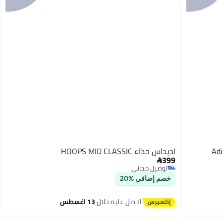
Ad
اديداس حذاء HOOPS MID CLASSIC
399

توصيل مجاني
توصيل مجاني
خصم إضافي %20
احصل عليه خلال
13 اغسطس