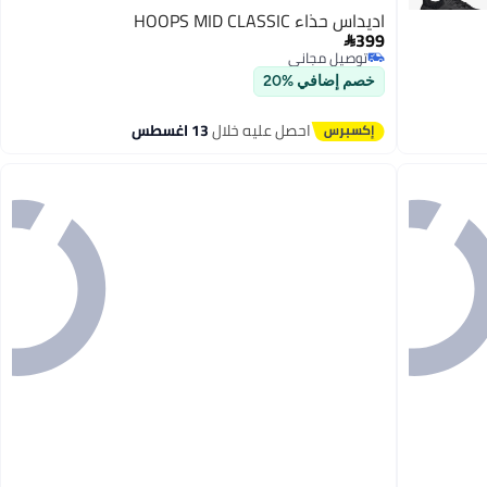
اديداس حذاء HOOPS MID CLASSIC
399

توصيل مجاني
توصيل مجاني
خصم إضافي %20
احصل عليه خلال
13 اغسطس