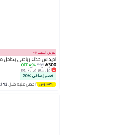
عرض الميجا 📣
اديداس حذاء رياضي بكاحل مت
300
49% OFF
599

أقل سعر في 7 يوم
توصيل مجاني
خصم إضافي %20
أقل سعر في 7 يوم
احصل عليه خلال
13 اغسطس