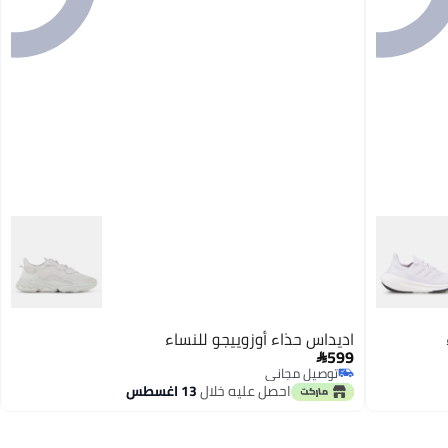
اديداس حذاء أوزوييجو للنساء
599

توصيل مجاني
توصيل مجاني
احصل عليه خلال
13 اغسطس