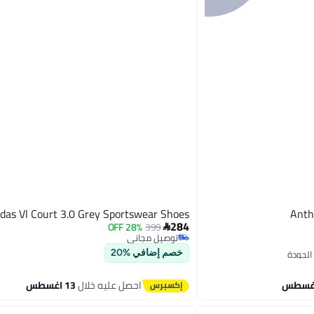
idas Vl Court 3.0 Grey Sportswear Shoes
284
28% OFF
399

توصيل مجاني
توصيل مجاني
خصم إضافي %20
احصل عليه خلال
13 اغسطس