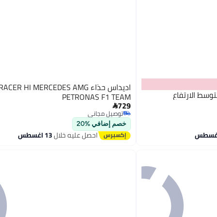
اديداس حذاء ACER HI MERCEDES AMG
وسط الارتفاع
PETRONAS F1 TEAM
729

توصيل مجاني
توصيل مجاني
خصم إضافي %20
احصل عليه خلال
13 اغسطس