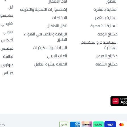
العطور
أثاث الأطفال
أبل
العناية بالبشرة
إكسسوارات التغذية والتدريب
سامسون
العناية بالشعر
الحفاضات
شاومي
العناية الشخصية
تنقل الأطفال
سوني
مكياج الوجه
الرياضة واللعب في الهواء
الطلق
أديداس
الفيتامينات والمكملات
الغذائية
الدراجات والسكوترات
فيليبس
مكياج العيون
ألعاب البيبي
لطافة
مكياج الشفاه
العناية ببشرة الطفل
هواوي
جيباس
ers