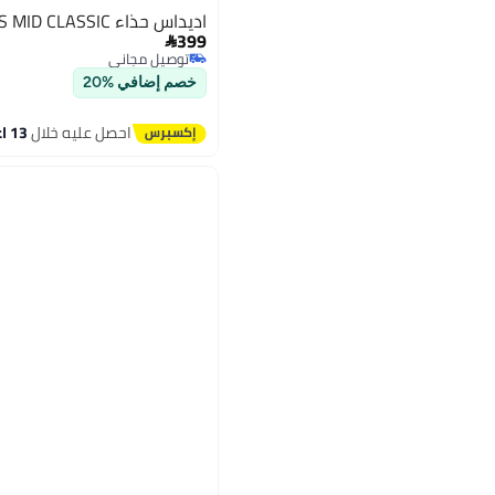
اديداس حذاء HOOPS MID CLASSIC
399

توصيل مجاني
توصيل مجاني
خصم إضافي %20
احصل عليه خلال
13 اغسطس