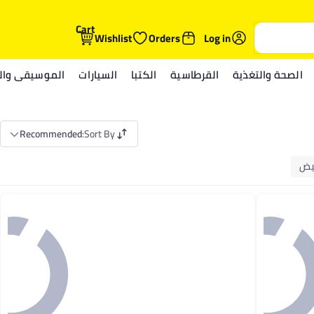
Cart
Wishlist
Orders
Log in
الصحة والتغذية
القرطاسية
الكتبا
السيارات
الموسيقى والم
Recommended
:
Sort By
يض