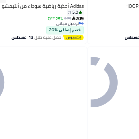
Adidas أحذية رياضية سوداء من ألتيمشو
5.0
1
209
25% OFF
279

توصيل مجاني
2
توصيل مجاني
خصم إضافي %20
احصل عليه خلال
13 اغسطس