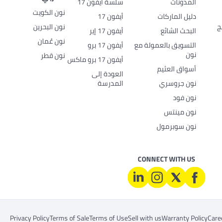
المدونات
سلسة أيفون 17
نون الكويت
دليل الماركات
أيفون 17
ج
نون البحرين
البحث الشائع
أيفون 17 إير
نون عُمان
التسويق بالعمولة مع
أيفون 17 برو
نون
نون قطر
أيفون 17 برو ماكس
أسواق العثيم
العودة إلى
نون جروسري
المدرسة
نون فود
نون مينتس
نون سوبرمول
CONNECT WITH US
Privacy Policy
Terms of Sale
Terms of Use
Sell with us
Warranty Policy
Care