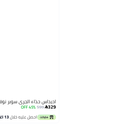
اديداس حذاء الجري سوبر نوفا
329
45% OFF
599

احصل عليه خلال
13 اغسطس
3