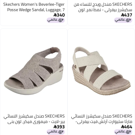
SKECHERS صندل ويدج للنساء من
Skechers Women's Beverlee-Tiger
سكيشرز بيفرلي - نمط نمر، لون
Posse Wedge Sandal, Luggage, 7
340
437
بني، مقاس 9.5 أمريكي


SKECHERS صندل سكيشرز النسائي
SKECHERS صندل سكيشرز النسائي
مارثا ستيوارت آرتش فيت بيفرلي-
بير-لايت - ميموري ميكر، لون بني
393
464
برينتوود، أبيض فاتح، 6
رمادي 8 م

