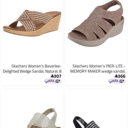
Skechers Women's Beverlee-
Skechers Women's PIER-LITE -
Delighted Wedge Sandal, Natural, 8
MEMORY MAKER wedge sandal,
307
366
M US
Mocha 9 M

