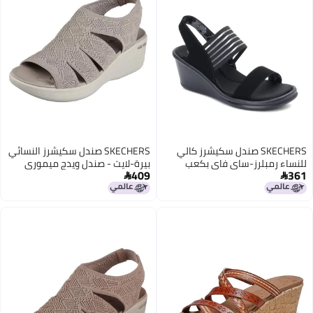
SKECHERS صندل سكيشرز كالي
SKECHERS صندل سكيشرز النسائي
للنساء رمبلرز-ساي فاي بكعب
بيرة-لايت - صندل ويدج ميموري
409
361
عريض، أسود، 6.5 M US
ميكر، توبي 9 م

