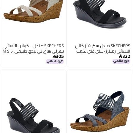
SKECHERS صندل سكيشرز كالي
SKECHERS صندل سكيشرز النسائي
النسائي رمبلرز-ساي فاي بكعب
بيفرلي هاي تي بيدج، طبيعي، 9.5 M
305
322
عريض، أسود، 11 W US
US

