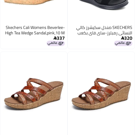
SKECHERS صندل سكيشرز كالي
Skechers Cali Womens Beverlee-
النسائي رمبلرز-ساي فاي بكعب
High Tea Wedge Sandal,pink,10 M
337
320
عريض، أسود، 7.5 W US
US

