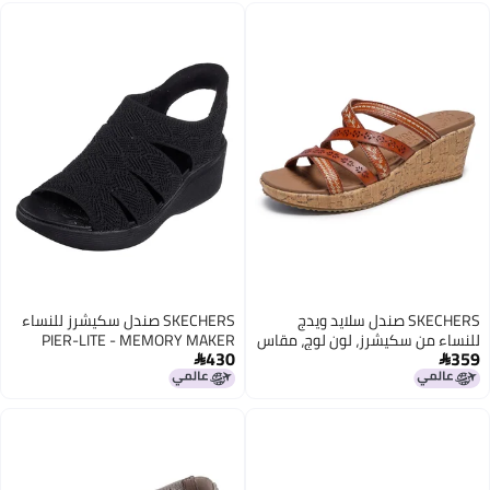
SKECHERS صندل سلايد ويدج
SKECHERS صندل سكيشرز للنساء
للنساء من سكيشرز، لون لوج، مقاس
PIER-LITE - MEMORY MAKER
430
359
7.5 أمريكي
بكعب عريض، أسود/أسود 8 M

