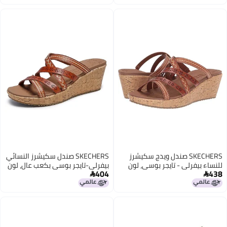
SKECHERS صندل ويدج سكيشرز
SKECHERS صندل سكيشرز النسائي
للنساء بيفرلي - تايجر بوسي، لون
بيفرلي-تايجر بوسي بكعب عالٍ، لون
404
438
لوج، مقاس 8.5 أمريكي
لوج، مقاس 8

