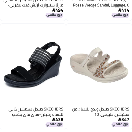
Posse Wedge Sandal, Luggage, 6
مارثا ستيوارت آرتش فيت بيفرلي-
494
414
برينتوود، أسود، 9


SKECHERS صندل ويدج للنساء من
SKECHERS صندل سكيشرز كالي
سكيشرز، طبيعي، 10
للنساء رمبلرز-ساي فاي بكعب
438
347
ويدج، أسود، 9 M US

