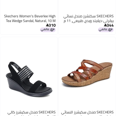
SKECHERS سكتشرز صندل نسائي
Skechers Women's Beverlee High
بيڤرلي-ديلايتد ويدج، طبيعي، 11 م
Tea Wedge Sandal, Natural, 10 M
310
344
أمريكي
US


SKECHERS صندل سكيشرز النسائي
SKECHERS صندل سكيشرز كالي