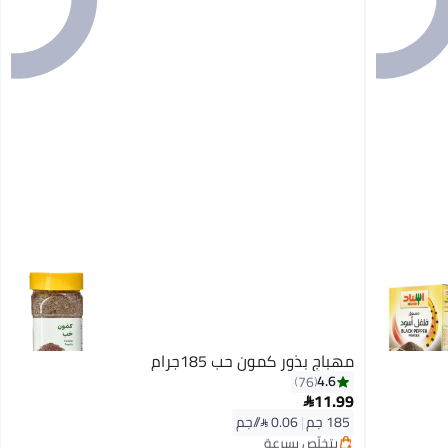
مهباج بذور كمون حب 185جرام
4.6
76
#4 في حبوب توابل كاملة
11.99

توصيل مجاني
185 جم
|
0.06 /⁨/جم⁩
بتخلّص بسرعة
تم بيع +80 مؤخرًا