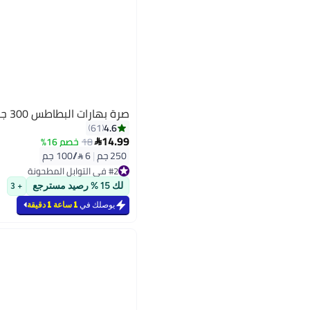
صرة بهارات البطاطس 300 جرام 250جرام
4.6
61
14.99
18
خصم 16%

250 جم
|
6 /⁨/100 جم⁩
#2 في التوابل المطحونة
#2 في التوابل المطحونة
لك 15 % رصيد مسترجع
+ 3
يوصلك في
1 ساعة 1 دقيقة