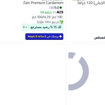
أفضل المنتجات
صرة نعناع مجفف (حبق حائل الجبلي) 120 جراماً
Zain Premium Cardamom
5.0
30
29
31
خصم 6%

100 جم
|
29 /⁨/100 جم⁩
#1 في الأعشاب والتوابل
بتخلّص بسرعة
لك 15 % رصيد مسترجع
+ 3
تم بيع +100 مؤخرًا
#1 في الأعشاب والتوابل
يوصلك في
1 ساعة 1 دقيقة