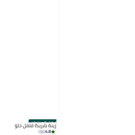
أفضل المنتجات
زينة بابريكا فلفل حلو
4.8
56