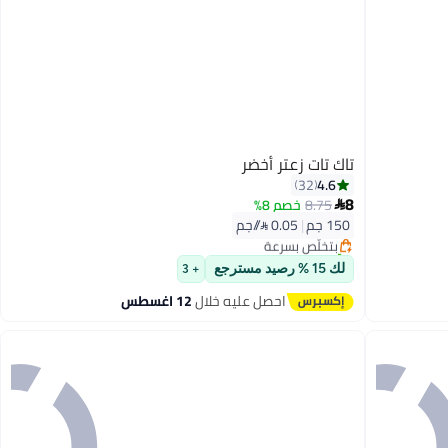
تاك تات زعتر أخضر
4.6
32
#3 في حبوب توابل كاملة
8
8.75
خصم 8%

توصيل مجاني
150 جم
|
0.05 /⁨/جم⁩
بتخلّص بسرعة
تم بيع +90 مؤخرًا
#3 في حبوب توابل كاملة
لك 15 % رصيد مسترجع
+ 3
احصل عليه خلال
12 اغسطس