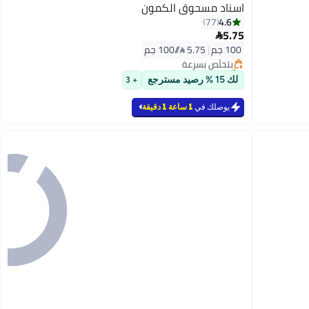
اسناد مسحوق الكمون
4.6
77
#3 في الأعشاب والتوابل
5.75

أقل سعر في 7 يوم
100 جم
|
5.75 /⁨/100 جم⁩
بتخلّص بسرعة
تم بيع +140 مؤخرًا
#3 في الأعشاب والتوابل
لك 15 % رصيد مسترجع
+ 3
يوصلك في
1 ساعة 1 دقيقة