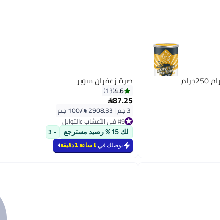
صرة زعفران سوبر
4.6
13
87.25

3 جم
|
2908.33 /⁨/100 جم⁩
#9 في الأعشاب والتوابل
#9 في الأعشاب والتوابل
لك 15 % رصيد مسترجع
+ 3
يوصلك في
1 ساعة 1 دقيقة