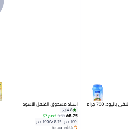
اسناد مسحوق الفلفل الأسود
4.8
53
#5 في الأعشاب والتوابل
8.75
9.50
خصم 7%

أقل سعر في 30 يوم
100 جم
|
8.75 /⁨/100 جم⁩
بتخلّص بسرعة
تم بيع +100 مؤخرًا