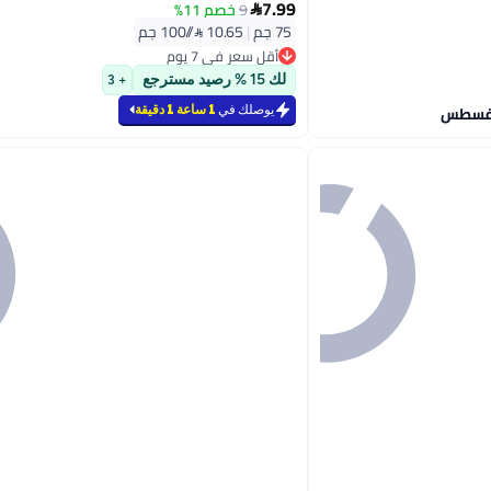
7.99
9
خصم 11%

75 جم
|
10.65 /⁨/100 جم⁩
أقل سعر في 7 يوم
أقل سعر في 7 يوم
لك 15 % رصيد مسترجع
+ 3
يوصلك في
1 ساعة 1 دقيقة