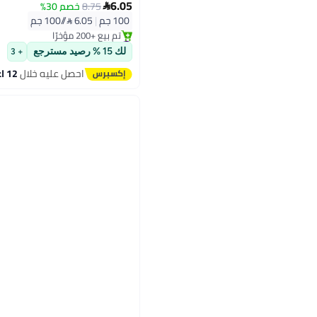
6.05
8.75
خصم 30%

100 جم
|
6.05 /⁨/100 جم⁩
#1 في التوابل المطحونة
توصيل مجاني
لك 15 % رصيد مسترجع
+ 3
تم بيع +200 مؤخرًا
#1 في التوابل المطحونة
احصل عليه خلال
12 اغسطس