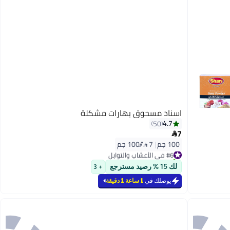
اسناد مسحوق بهارات مشكلة
4.7
50
7

100 جم
|
7 /⁨/100 جم⁩
#6 في الأعشاب والتوابل
تم بيع +90 مؤخرًا
#6 في الأعشاب والتوابل
لك 15 % رصيد مسترجع
+ 3
يوصلك في
1 ساعة 1 دقيقة