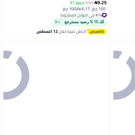
9.25
9.95
خصم 7%

150 جم
|
6.17 /⁨/100 جم⁩
#14 في التوابل المطحونة
توصيل مجاني
#14 في التوابل المطحونة
لك 15 % رصيد مسترجع
+ 3
احصل عليه خلال
12 اغسطس