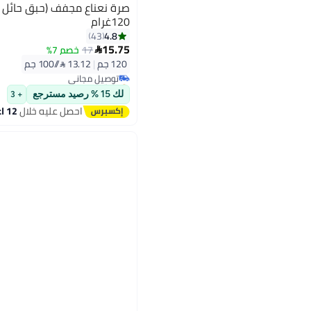
120غرام
4.8
43
#4 في الأعشاب والتوابل
15.75
17
خصم 7%

أقل سعر في 7 يوم
120 جم
|
13.12 /⁨/100 جم⁩
توصيل مجاني
بتخلّص بسرعة
تم بيع +100 مؤخرًا
لك 15 % رصيد مسترجع
+ 3
#4 في الأعشاب والتوابل
احصل عليه خلال
12 اغسطس