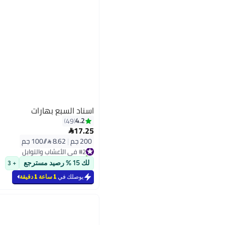
اسناد السبع بهارات
4.2
49
17.25

200 جم
|
8.62 /⁨/100 جم⁩
#2 في الأعشاب والتوابل
تم بيع +90 مؤخرًا
#2 في الأعشاب والتوابل
لك 15 % رصيد مسترجع
+ 3
يوصلك في
1 ساعة 1 دقيقة