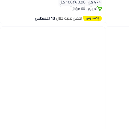
474 مل
|
0.90 /⁨/100 مل⁩
باقي 1 وحدات في المخزون
تم بيع +60 مؤخرًا
توصيل مجاني
احصل عليه خلال
13 اغسطس