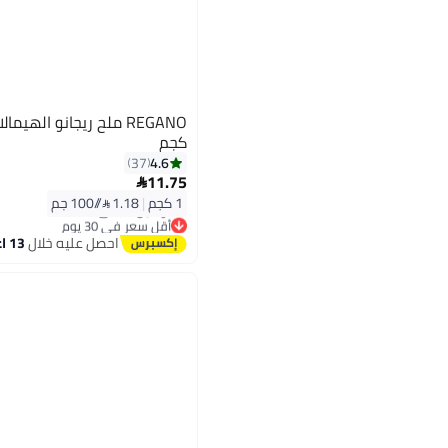
كجم
4.6
37
11.75

1 كجم
|
1.18 /⁨/100 جم⁩
أقل سعر في 30 يوم
توصيل مجاني
احصل عليه خلال
13 اغسطس
أقل سعر في 30 يوم