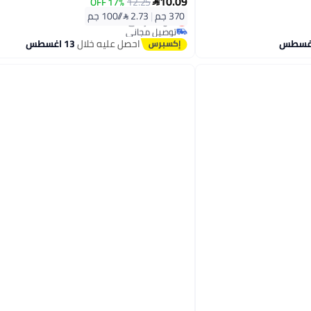
10.09
17% OFF
12.25

#5 في الملح
370 جم
|
2.73 /⁨/100 جم⁩
أقل سعر في السنة
توصيل مجاني
#5 في الملح
احصل عليه خلال
13 اغسطس