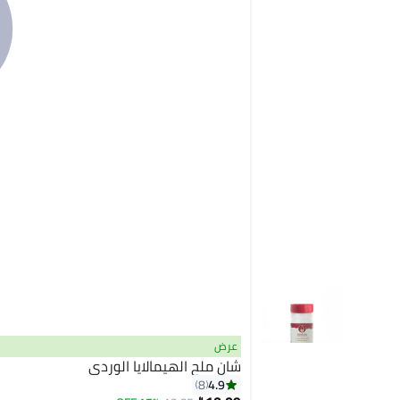
عرض
شان ملح الهيمالايا الوردي
4.9
8