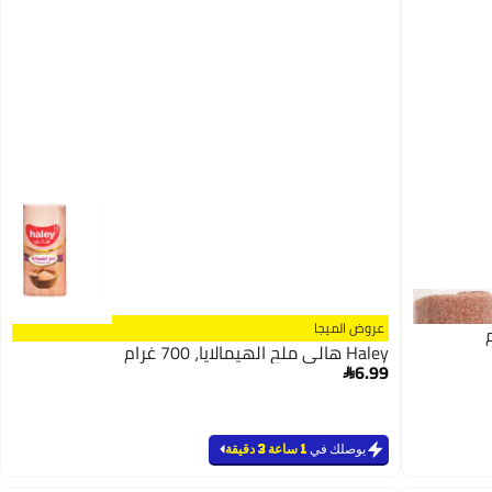
عروض الميجا
Haley هالي ملح الهيمالايا، 700 غرام
6.99

يوصلك في
1 ساعة 3 دقيقة