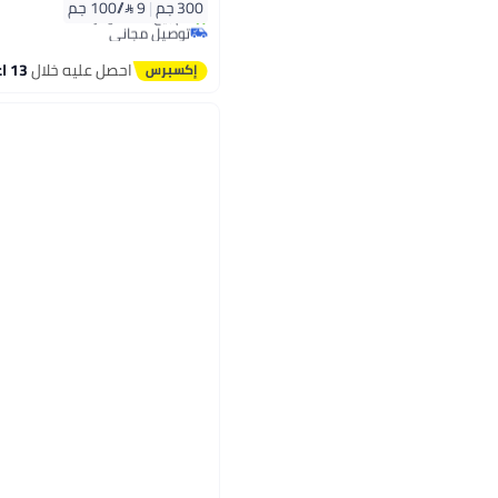
300 جم
|
9 /⁨/100 جم⁩
توصيل مجاني
تم بيع +10 مؤخرًا
توصيل مجاني
احصل عليه خلال
13 اغسطس