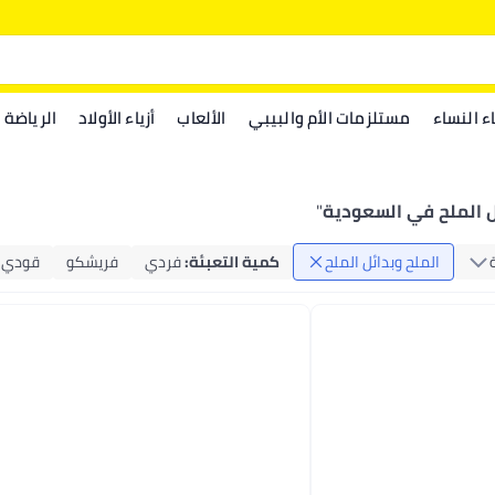
اء النساء
مستلزمات الأم والبيبي
الألعاب
أزياء الأولاد
الرياضة
ل الملح في السعودية
"
الملح وبدائل الملح
كمية التعبئة
:
فردي
فريشكو
قودي