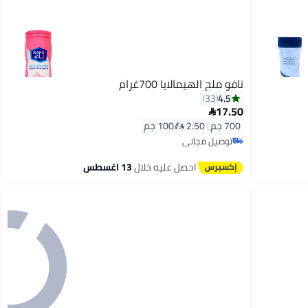
نافو ملح الهيمالايا 700غرام
4.5
33
17.50

700 جم
|
2.50 /⁨/100 جم⁩
توصيل مجاني
توصيل مجاني
احصل عليه خلال
13 اغسطس