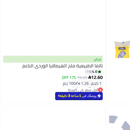
عرض
تاتفا الطبيعية ملح الهيمالايا الوردي الناعم
4.6
19
12.60
17% OFF
15.25

1 كجم
|
1.26 /⁨/100 جم⁩
أقل سعر في السنة
تم بيع +40 مؤخرًا
يوصلك في
1 ساعة 3 دقيقة
أقل سعر في السنة