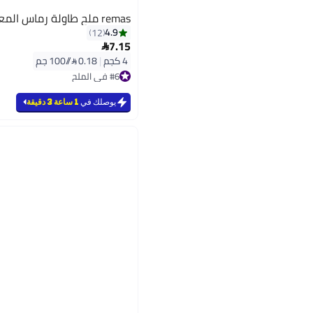
remas ملح طاولة رماس المعالج باليود 4 كجم
4.9
12
7.15

4 كجم
|
0.18 /⁨/100 جم⁩
#6 في الملح
#6 في الملح
يوصلك في
1 ساعة 3 دقيقة