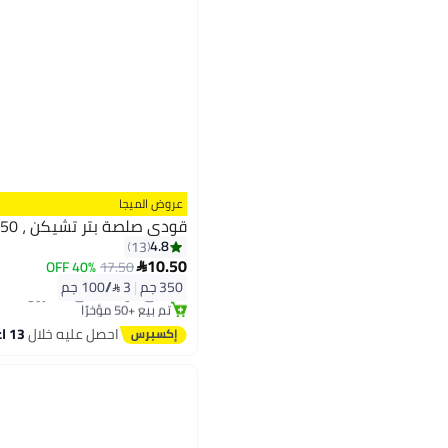
عروض الميجا
قودي صلصة بتر تشيكن ، 350 غرام
4.8
13
10.50
40% OFF
17.50

توصيل مجاني
350 جم
|
3 /⁨/100 جم⁩
باقي 2 وحدات في المخزون
تم بيع +50 مؤخرًا
توصيل مجاني
احصل عليه خلال
13 اغسطس