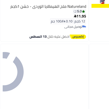
Natureland ملح الهيمالايا الوردي - خشن 1كجم
5.0
2
11.95

12 كجم
|
0.10 /⁨/100 جم⁩
توصيل مجاني
توصيل مجاني
احصل عليه خلال
13 اغسطس