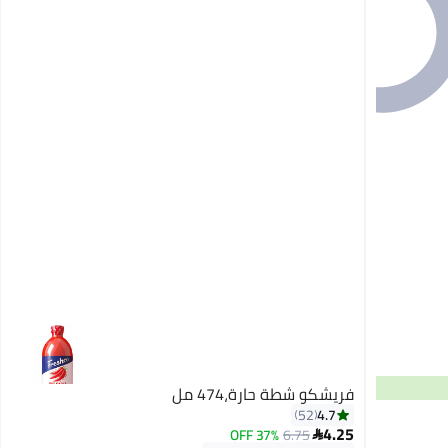
فريشكو شطة حارة،474 مل
4.7
52
4.25
37% OFF
6.75

توصيل مجاني