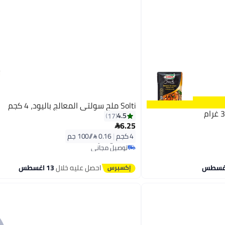
Solti ملح سولتي المعالج باليود، 4 كجم
4.5
17
6.25

4 كجم
|
0.16 /⁨/100 جم⁩
توصيل مجاني
بتخلّص بسرعة
توصيل مجاني
احصل عليه خلال
13 اغسطس