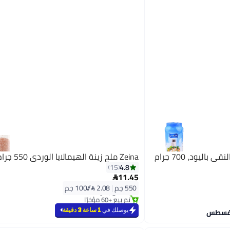
Zeina ملح زينة الهيمالايا الوردي 550 جرام
4.8
15
11.45

#3 في الملح
550 جم
|
2.08 /⁨/100 جم⁩
بتخلّص بسرعة
تم بيع +60 مؤخرًا
#3 في الملح
يوصلك في
1 ساعة 3 دقيقة