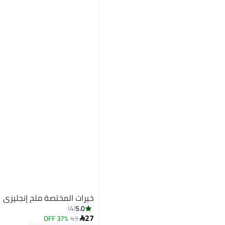
خيرات المختصة ملح إنجليزي
5.0
4
27
37% OFF
43
