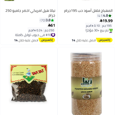
المهباج فلفل أسود حب 195جرام
نباتا هيل امريكي اخضر جامبو 250
جرام
4.8
41
19.99
3.8
70

61
195 جم
|
0.10 /⁨/جم⁩

250 جم
|
0.24 /⁨/جم⁩
#14 في حبوب توابل كاملة
#10 في حبوب توابل كاملة
توصيل مجاني
توصيل مجاني
تم بيع +30 مؤخرًا
#10 في حبوب توابل كاملة
احصل عليه خلال
14
احصل عليه خلال
14
#14 في حبوب توابل كاملة
اغسطس
اغسطس