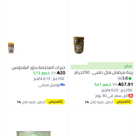
عرض
خيرات المختصة بذور البقدونس
20
زينة مرطبان هال ذهبي . 250جرام
23
خصم 13%

3.8
8
150 جم
|
0.13 /⁨/جم⁩
57.91
99
خصم 41%

توصيل مجاني
توصيل مجاني
250 جم
|
0.23 /⁨/جم⁩
أقل سعر في 30 يوم
توصيل مجاني
أقل سعر في 30 يوم
احصل عليه خلال
14
احصل عليه خلال
14
اغسطس
اغسطس