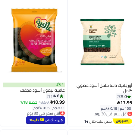
عرض
أورجانيك تاتفا فلفل أسود عضوي
عافية ليمون أسود مجفف
كامل
4.6
11
5.0
3
10.99
17.95
13.50
خصم 18%


200 جم
|
0.05 /⁨/جم⁩
100 جم
|
0.18 /⁨/جم⁩
أقل سعر في 30 يوم
أقل سعر في 30 يوم
بتخلّص بسرعة
توصيل مجاني
أقل سعر في 30 يوم
أقل سعر في 30 يوم
يوصلك في
55 دقيقة
احصل عليه خلال
14
اغسطس