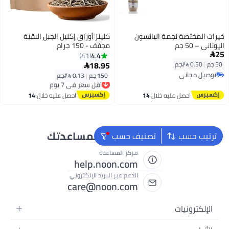
خيرات المختصة نجمة اليانسون
كلينز أوراق إكليل الجبل النقية
اليوناني – 50 جم
مجفف - 150 جرام
25
4.4
41

18.95
50 جم
|
0.50 /⁨/جم⁩

توصيل مجاني
150 جم
|
0.13 /⁨/جم⁩
أقل سعر في 7 يوم
توصيل مجاني
توصيل مجاني
أقل سعر في 7 يوم
احصل عليه خلال
14
احصل عليه خلال
14
اغسطس
اغسطس
نحن دائماً جاهزون لمساعدتك
ترتيب حسب
تصنيف حسب
مركز المساعدة
help.noon.com
الدعم عبر البريد الإلكتروني
care@noon.com
الإلكترونيات
الهواتف المتحركة