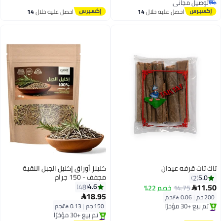
توصيل مجاني
توصيل مجاني
احصل عليه خلال
14
احصل عليه خلال
14
اغسطس
اغسطس
تاك تات قرفه عيدان
كلينز أوراق إكليل الجبل النقية
مجفف - 150 جرام
5.0
2
11.50
4.6
48
14.75
خصم 22%

18.95
200 جم
|
0.06 /⁨/جم⁩

150 جم
|
0.13 /⁨/جم⁩
#16 في حبوب توابل كاملة
توصيل مجاني
#22 في حبوب توابل كاملة