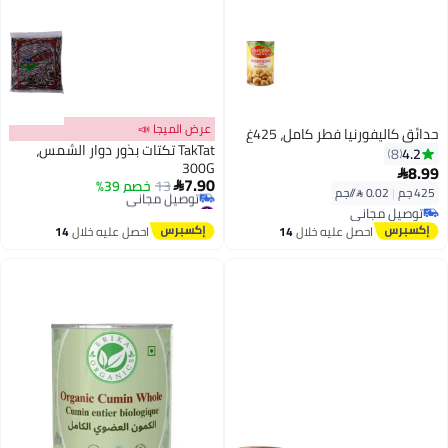
عرض الميجا 📣
حدائق كاليفورنيا فطر كامل، 425غ
TakTat تكتات بذور دوار الشمس،
4.2
8
300G
8.99

7.90
13
خصم 39%

425 جم
|
0.02 /⁨/جم⁩
#20 في حبوب توابل كاملة
توصيل مجاني
أقل سعر في 7 يوم
توصيل مجاني
احصل عليه خلال
14
احصل عليه خلال
14
توصيل مجاني
اغسطس
اغسطس
#20 في حبوب توابل كاملة