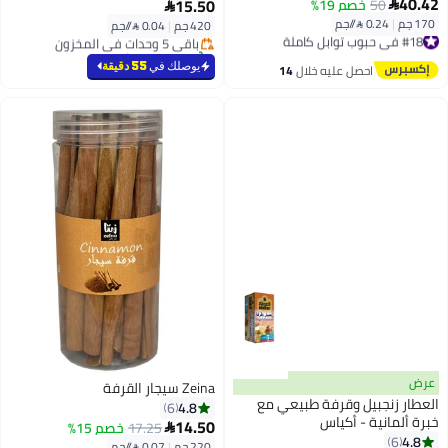
40.42
15.50
50
خصم 19%


170 جم
|
0.24 /⁨/جم⁩
420 جم
|
0.04 /⁨/جم⁩
#18 في حبوب توابل كاملة
باقي 5 وحدات في المخزون
توصيل مجاني
تم بيع +50 مؤخرًا
#18 في حبوب توابل كاملة
باقي 5 وحدات في المخزون
يوصلك في
55 دقيقة
احصل عليه خلال
14
اغسطس
عرض
Zeina سيجار القرفة
العطار زنجبيل وقرفة طبيعي مع
4.8
6
خبرة ألمانية - أكياس
14.50
17.25
خصم 15%

4.8
6
220 جم
|
0.07 /⁨/جم⁩