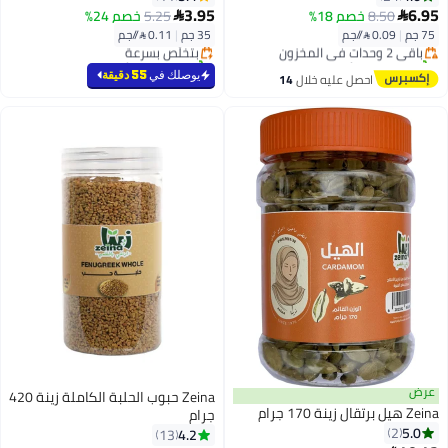
أقل سعر في 30 يوم
#12 في حبوب توابل كاملة
3.95
6.95
8.50
خصم 18%
5.25
خصم 24%


توصيل مجاني
أقل سعر في السنة
75 جم
|
0.09 /⁨/جم⁩
35 جم
|
0.11 /⁨/جم⁩
باقي 2 وحدات في المخزون
بتخلّص بسرعة
تم بيع +60 مؤخرًا
تم بيع +50 مؤخرًا
أقل سعر في 30 يوم
#12 في حبوب توابل كاملة
يوصلك في
55 دقيقة
احصل عليه خلال
14
اغسطس
عرض
Zeina حبوب الحلبة الكاملة زينة 420
Zeina هيل برتقال زينة 170 جرام
جرام
5.0
2
4.2
13