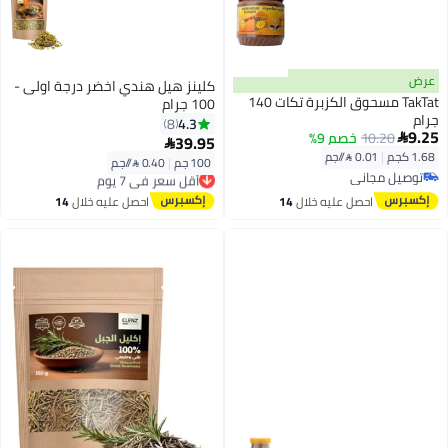
عرض
كلينز هيل هندي اخضر درجة اولى -
TakTat مسحوق الكزبرة تكات 140
100 جرام
جرام
4.3
8
9.25
10.20
خصم 9%

39.95

1.68 كجم
|
0.01 /⁨/جم⁩
100 جم
|
0.40 /⁨/جم⁩
أقل سعر في 7 يوم
توصيل مجاني
توصيل مجاني
توصيل مجاني
أقل سعر في 7 يوم
احصل عليه خلال
14
احصل عليه خلال
14
اغسطس
اغسطس