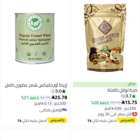
عرض
إريكا أورجانيكس شمر عضوي كامل
صرة توابل كاملة
5.0
2
3.7
9
25.78
32.75
خصم 21%

15.75
19.75
خصم 20%

200 جم
|
0.13 /⁨/جم⁩
250 جم
|
0.06 /⁨/جم⁩
أقل سعر في 30 يوم
توصيل مجاني
توصيل مجاني
توصيل مجاني
أقل سعر في 30 يوم
احصل عليه خلال
14
احصل عليه خلال
14
اغسطس
اغسطس