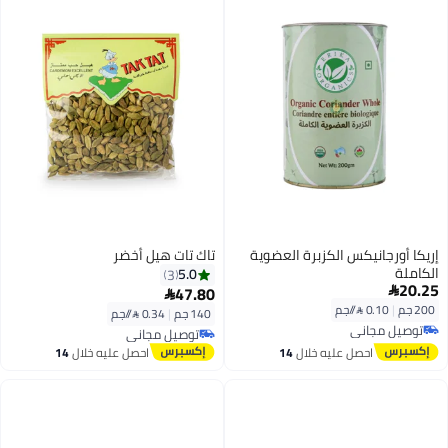
إريكا أورجانيكس الكزبرة العضوية
تاك تات هيل أخضر
الكاملة
5.0
3
20.25
47.80


200 جم
|
0.10 /⁨/جم⁩
140 جم
|
0.34 /⁨/جم⁩
توصيل مجاني
توصيل مجاني
توصيل مجاني
توصيل مجاني
احصل عليه خلال
14
احصل عليه خلال
14
اغسطس
اغسطس