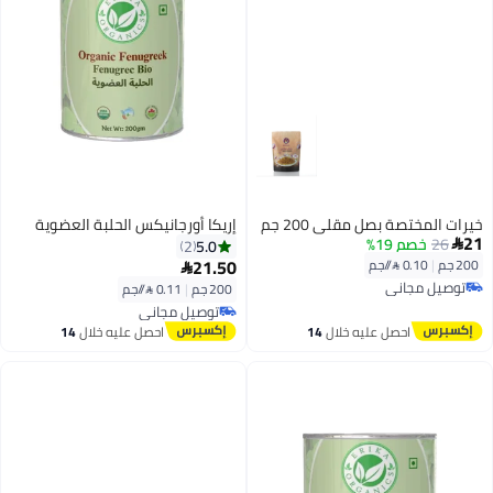
خيرات المختصة بصل مقلي 200 جم
إريكا أورجانيكس الحلبة العضوية
21
26
خصم 19%
5.0
2

21.50
200 جم
|
0.10 /⁨/جم⁩

توصيل مجاني
200 جم
|
0.11 /⁨/جم⁩
توصيل مجاني
توصيل مجاني
توصيل مجاني
احصل عليه خلال
14
احصل عليه خلال
14
اغسطس
اغسطس