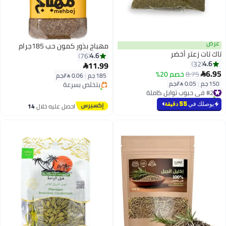
عرض
مهباج بذور كمون حب 185جرام
تاك تات زعتر أخضر
4.6
76
#3 في حبوب توابل كاملة
4.6
32
11.99

توصيل مجاني
6.95
8.75
خصم 20%

185 جم
|
0.06 /⁨/جم⁩
بتخلّص بسرعة
150 جم
|
0.05 /⁨/جم⁩
#2 في حبوب توابل كاملة
تم بيع +80 مؤخرًا
تم بيع +90 مؤخرًا
#3 في حبوب توابل كاملة
#2 في حبوب توابل كاملة
يوصلك في
55 دقيقة
احصل عليه خلال
14
اغسطس