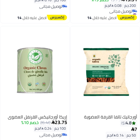
200 جم
|
0.08 /⁨/جم⁩
توصيل مجاني
توصيل مجاني
#19 في حبوب توابل كاملة
أقل سعر في السنة
احصل عليه خلال
14
احصل عليه خلال
14
توصيل مجاني
اغسطس
اغسطس
#19 في حبوب توابل كاملة
أورجانيك تاتفا القرفة العضوية
إريكا أورجانيكس القرنفل العضوي
23.75
26.40
خصم 10%
4.8

5
7
100 جم
|
0.24 /⁨/جم⁩

توصيل مجاني
50 جم
|
0.14 /⁨/جم⁩
توصيل مجاني