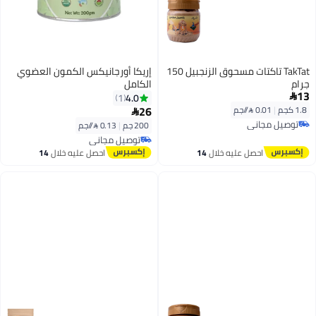
TakTat تاكتات مسحوق الزنجبيل 150
إريكا أورجانيكس الكمون العضوي
جرام
الكامل
13
4.0
1

26
1.8 كجم
|
0.01 /⁨/جم⁩

توصيل مجاني
200 جم
|
0.13 /⁨/جم⁩
توصيل مجاني
توصيل مجاني
توصيل مجاني
احصل عليه خلال
14
احصل عليه خلال
14
اغسطس
اغسطس