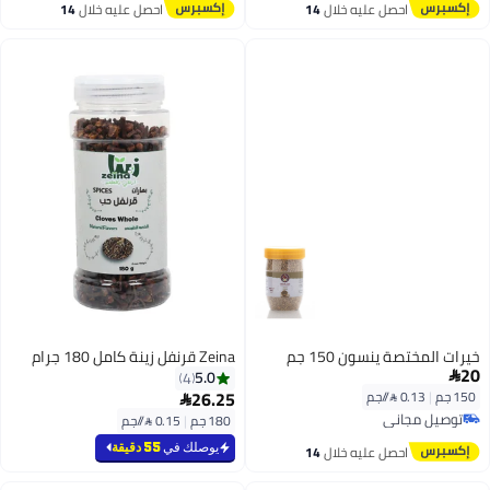
تم بيع +30 مؤخرًا
توصيل مجاني
احصل عليه خلال
14
احصل عليه خلال
14
#16 في حبوب توابل كاملة
تم بيع +30 مؤخرًا
اغسطس
اغسطس
#22 في حبوب توابل كاملة
خيرات المختصة ينسون 150 جم
Zeina قرنفل زينة كامل 180 جرام
20
5.0
4

26.25
150 جم
|
0.13 /⁨/جم⁩

توصيل مجاني
180 جم
|
0.15 /⁨/جم⁩
توصيل مجاني
يوصلك في
55 دقيقة
احصل عليه خلال
14
اغسطس