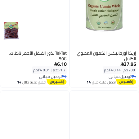
إريكا أورجانيكس الكمون العضوي
TakTat بذور الفلفل الأحمر تاكتات،
الكامل
50G
6.10
27.95


200 جم
|
0.14 /⁨/جم⁩
1.2 كجم
|
0.01 /⁨/جم⁩
توصيل مجاني
توصيل مجاني
توصيل مجاني
توصيل مجاني
احصل عليه خلال
14
احصل عليه خلال
14
اغسطس
اغسطس