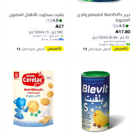
جربر NutriPuffs الطماطم والجزر
بلفيت بسكويت الأطفال العضوي
العضوية
4.8
13
27
4.5
24

توصيل مجاني
17.80

180 جم
|
15 /⁨/100 جم⁩
تم بيع +30 مؤخرًا
أقل سعر في 30 يوم
35 جم
|
50.86 /⁨/100 جم⁩
توصيل مجاني
توصيل مجاني
تم بيع +30 مؤخرًا
أقل سعر في 30 يوم
احصل عليه خلال
13
احصل عليه خلال
13
اغسطس
اغسطس