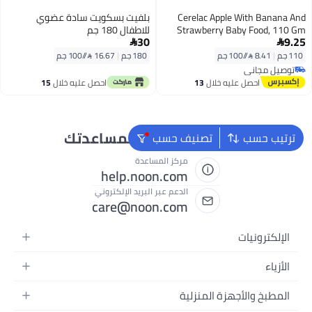
Cerelac Apple With Banana And
بلفيت بسكويت سادة عضوي
Strawberry Baby Food, 110 Gm
للاطفال 180 جم
30
9.25


110 جم
|
8.41 /⁨/100 جم⁩
180 جم
|
16.67 /⁨/100 جم⁩
توصيل مجاني
توصيل مجاني
احصل عليه خلال
13
احصل عليه خلال
15
اغسطس
اغسطس
نحن دائماً جاهزون لمساعدتك
ترتيب حسب
تصنيف حسب
مركز المساعدة
help.noon.com
الدعم عبر البريد الإلكتروني
care@noon.com
الإلكترونيات
الهواتف المتحركة
الأزياء
أجهزة التابلت
أحذية رياضية رجالية
المطبخ والأجهزة المنزلية
أجهزة الكمبيوتر المحمولة
أحذية رياضية نسائية