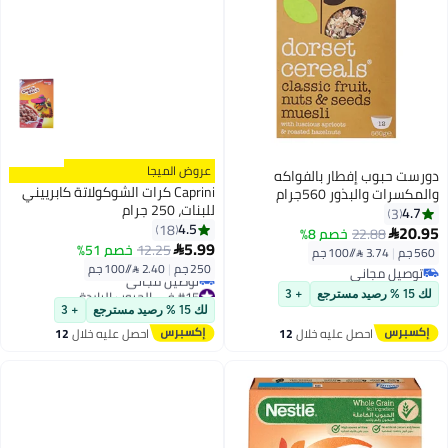
عروض الميجا
دورست حبوب إفطار بالفواكه
Caprini كرات الشوكولاتة كابرييني
والمكسرات والبذور 560جرام
للبنات، 250 جرام
4.7
3
4.5
18
20.95
22.88
خصم 8%

5.99
12.25
خصم 51%

560 جم
|
3.74 /⁨/100 جم⁩
250 جم
|
2.40 /⁨/100 جم⁩
توصيل مجاني
توصيل مجاني
#15 في الحبوب الباردة
لك 15 % رصيد مسترجع
+ 3
أقل سعر في السنة
لك 15 % رصيد مسترجع
+ 3
توصيل مجاني
احصل عليه خلال
12
احصل عليه خلال
12
#15 في الحبوب الباردة
اغسطس
اغسطس