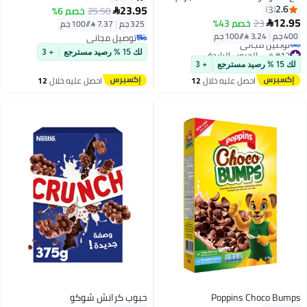
23.95
2.6
3
25.50
خصم 6%

12.95
23
خصم 43%

325 جم
|
7.37 /⁨/100 جم⁩
400 جم
|
3.24 /⁨/100 جم⁩
توصيل مجاني
توصيل مجاني
#12 في الحبوب الباردة
لك 15 % رصيد مسترجع
+ 3
أقل سعر في السنة
لك 15 % رصيد مسترجع
+ 3
توصيل مجاني
احصل عليه خلال
12
احصل عليه خلال
12
#12 في الحبوب الباردة
اغسطس
اغسطس
Poppins Choco Bumps
حبوب كرانش شوكو