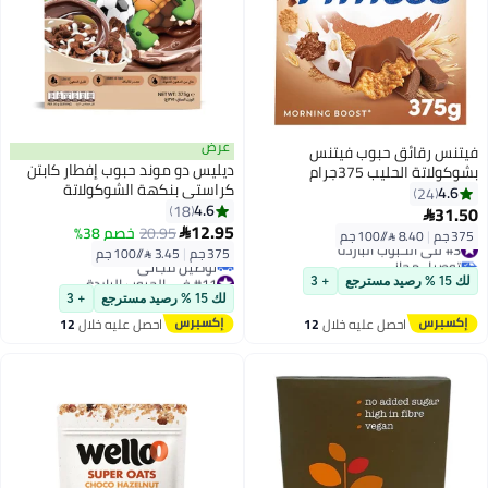
عرض
فيتنس رقائق حبوب فيتنس
ديليس دو موند حبوب إفطار كابتن
بشوكولاتة الحليب 375جرام
كراستي بنكهة الشوكولاتة
4.6
24
4.6
18
31.50

12.95
20.95
خصم 38%

375 جم
|
8.40 /⁨/100 جم⁩
#3 في الحبوب الباردة
375 جم
|
3.45 /⁨/100 جم⁩
توصيل مجاني
#3 في الحبوب الباردة
#11 في الحبوب الباردة
لك 15 % رصيد مسترجع
+ 3
أقل سعر في 30 يوم
لك 15 % رصيد مسترجع
+ 3
توصيل مجاني
احصل عليه خلال
12
احصل عليه خلال
12
#11 في الحبوب الباردة
اغسطس
اغسطس