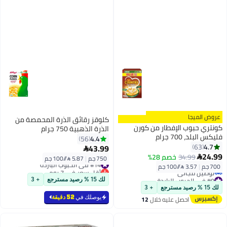
عروض الميجا
كلوقز رقائق الذرة المحمصة من
كونتري حبوب الإفطار من كورن
الذرة الذهبية 750 جرام
فليكس البلد، 700 جرام
4.4
56
4.7
63
43.99

24.99
34.99
خصم 28%

750 جم
|
5.87 /⁨/100 جم⁩
#14 في الحبوب الباردة
700 جم
|
3.57 /⁨/100 جم⁩
أقل سعر في 7 يوم
#9 في الحبوب الباردة
#14 في الحبوب الباردة
لك 15 % رصيد مسترجع
+ 3
أقل سعر في 30 يوم
لك 15 % رصيد مسترجع
+ 3
توصيل مجاني
يوصلك في
52 دقيقة
احصل عليه خلال
12
#9 في الحبوب الباردة
اغسطس