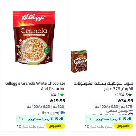
حبوب شوكابيك بنكهة الشوكولاتة
Kellogg's Granola White Chocolate
القوية، 375 غرام
And Pistachio
4.1
4.5
4
28
19.95
34.99


375 جم
|
9.33 /⁨/100 جم⁩
320 جم
|
6.23 /⁨/100 جم⁩
#18 في الحبوب الباردة
توصيل مجاني
أقل سعر في 7 يوم
توصيل مجاني
لك 15 % رصيد مسترجع
+ 1
لك 15 % رصيد مسترجع
+ 3
توصيل مجاني
احصل عليه خلال
12
احصل عليه خلال
12
#18 في الحبوب الباردة
اغسطس
اغسطس