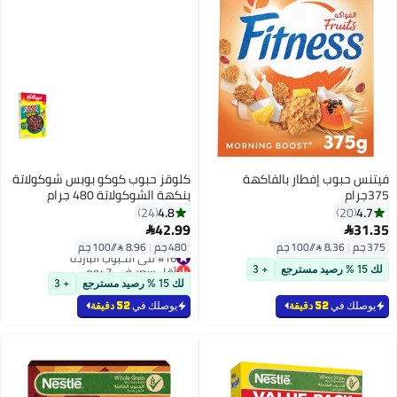
فيتنس حبوب إفطار بالفاكهة
كلوقز حبوب كوكو بوبس شوكولاتة
375جرام
بنكهة الشوكولاتة 480 جرام
4.8
4.7
24
20
42.99
31.35


375 جم
|
8.36 /⁨/100 جم⁩
480 جم
|
8.96 /⁨/100 جم⁩
#16 في الحبوب الباردة
أقل سعر في 7 يوم
لك 15 % رصيد مسترجع
+ 3
#16 في الحبوب الباردة
لك 15 % رصيد مسترجع
+ 3
يوصلك في
52 دقيقة
يوصلك في
52 دقيقة