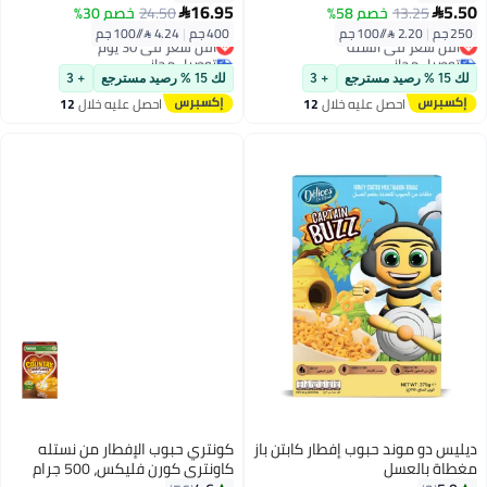
16.95
5.50
13.25
خصم 58%
24.50
خصم 30%


250 جم
|
2.20 /⁨/100 جم⁩
400 جم
|
4.24 /⁨/100 جم⁩
أقل سعر في السنة
أقل سعر في 30 يوم
توصيل مجاني
توصيل مجاني
أقل سعر في السنة
أقل سعر في 30 يوم
لك 15 % رصيد مسترجع
+ 3
لك 15 % رصيد مسترجع
+ 3
احصل عليه خلال
12
احصل عليه خلال
12
اغسطس
اغسطس
ديليس دو موند حبوب إفطار كابتن باز
كونتري حبوب الإفطار من نستله
مغطاة بالعسل
كاونتري كورن فليكس، 500 جرام