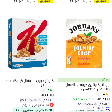
احصل عليه خلال
12
احصل عليه خلال
12
اغسطس
اغسطس
عرض
كلوقز حبوب سبيشال كيه كلاسيك
جودانز كاونتري كريسب بالعسل
335جرام
والمكسرات 400جرام
3.7
8
3.4
3
33.70

17.60
25.95
خصم 32%

335 جم
|
10.06 /⁨/100 جم⁩
400 جم
|
4.40 /⁨/100 جم⁩
أقل سعر في 30 يوم
#13 في الحبوب الباردة
أقل سعر في 30 يوم
لك 15 % رصيد مسترجع
+ 3