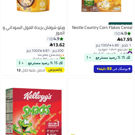
أفضل المنتجات
Nestle Country Corn Flakes Cereal
ويلو شوفان بزبدة الفول السوداني و
الموز
4.9
50
47.95
4.9
18

#7 في الحبوب الباردة
13.62
1 كجم
|
4.80 /⁨/100 جم⁩

توصيل مجاني
200 جم
|
6.81 /⁨/100 جم⁩
#1 في الحبوب الباردة
بتخلّص بسرعة
بتخلّص بسرعة
تم بيع +80 مؤخرًا
لك 15 % رصيد مسترجع
+ 1
تم بيع +190 مؤخرًا
#7 في الحبوب الباردة
لك 15 % رصيد مسترجع
+ 3
#1 في الحبوب الباردة
يوصلك في
52 دقيقة
احصل عليه خلال
12
اغسطس