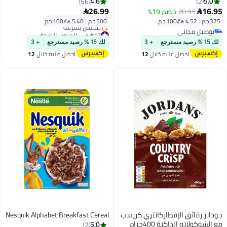
4.6
5.0
56
2
26.99
16.95
20.95
خصم 19%


375 جم
|
4.52 /⁨/100 جم⁩
500 جم
|
5.40 /⁨/100 جم⁩
توصيل مجاني
#17 في الحبوب الباردة
توصيل مجاني
توصيل مجاني
لك 15 % رصيد مسترجع
+ 3
لك 15 % رصيد مسترجع
+ 3
بتخلّص بسرعة
احصل عليه خلال
12
احصل عليه خلال
12
#17 في الحبوب الباردة
اغسطس
اغسطس
جودانز رقائق الإفطاركانتري كريسب
Nesquik Alphabet Breakfast Cereal
مع الشوكولاته الداكنة 400جرام
5.0
7