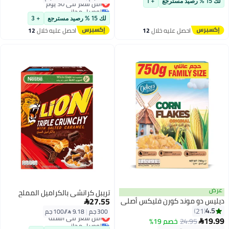
لك 15 % رصيد مسترجع
+ 1
توصيل مجاني
أقل سعر في 30 يوم
لك 15 % رصيد مسترجع
+ 3
احصل عليه خلال
12
احصل عليه خلال
12
اغسطس
اغسطس
عرض
تريبل كرانشي بالكراميل المملح
27.55
ديليس دو موند كورن فليكس أصلي

4.5
21
300 جم
|
9.18 /⁨/100 جم⁩
أقل سعر في السنة
19.99
24.95
خصم 19%

توصيل مجاني