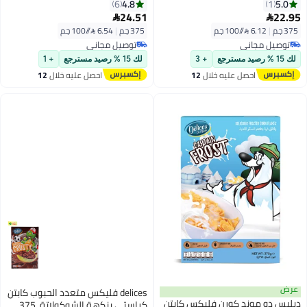
4.8
5.0
6
1
24.51
22.95


375 جم
|
6.12 /⁨/100 جم⁩
375 جم
|
6.54 /⁨/100 جم⁩
توصيل مجاني
توصيل مجاني
توصيل مجاني
توصيل مجاني
لك 15 % رصيد مسترجع
+ 3
لك 15 % رصيد مسترجع
+ 1
احصل عليه خلال
12
احصل عليه خلال
12
اغسطس
اغسطس
عرض
delices فليكس متعدد الحبوب كابتن
ديليس دو موند كورن فليكس كابتن
كراستي بنكهة الشوكولاتة، 375