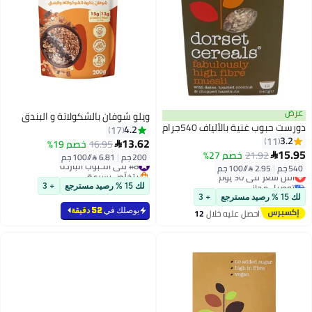
عرض
ويلو شوفان بالشكولاتة و البندق
دورست حبوب غنية بالألياف 540جرام
4.2
17
3.2
11
13.62
16.95
خصم 19%

15.95
21.92
خصم 27%

200 جم
|
6.81 /⁨/100 جم⁩
#8 في الحبوب الباردة
540 جم
|
2.95 /⁨/100 جم⁩
أقل سعر في 30 يوم
بتخلّص بسرعة
توصيل مجاني
#8 في الحبوب الباردة
لك 15 % رصيد مسترجع
+ 3
أقل سعر في 30 يوم
لك 15 % رصيد مسترجع
+ 3
يوصلك في
52 دقيقة
احصل عليه خلال
12
اغسطس