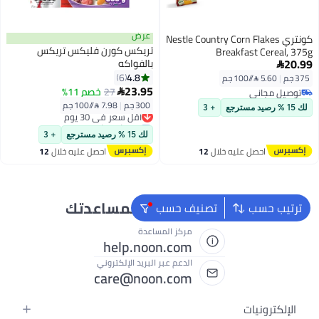
عرض
كونتري Nestle Country Corn Flakes
تريكس كورن فليكس تريكس
Breakfast Cereal, 375g
20.99
بالفواكه

4.8
6
375 جم
|
5.60 /⁨/100 جم⁩
23.95
27
خصم 11%
توصيل مجاني

توصيل مجاني
300 جم
|
7.98 /⁨/100 جم⁩
أقل سعر في 30 يوم
لك 15 % رصيد مسترجع
+ 3
توصيل مجاني
أقل سعر في 30 يوم
لك 15 % رصيد مسترجع
+ 3
احصل عليه خلال
12
احصل عليه خلال
12
اغسطس
اغسطس
نحن دائماً جاهزون لمساعدتك
ترتيب حسب
تصنيف حسب
مركز المساعدة
help.noon.com
الدعم عبر البريد الإلكتروني
care@noon.com
الإلكترونيات