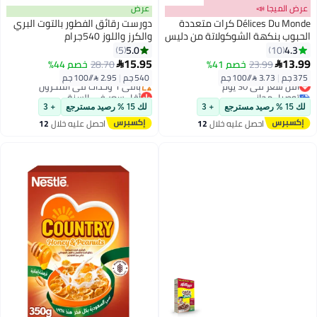
عرض الميجا 📣
عرض
Délices Du Monde كرات متعددة
دورست رقائق الفطور بالتوت البري
الحبوب بنكهة الشوكولاتة من دليس
والكرز واللوز 540جرام
كابتن ،375غ
5.0
4.3
5
10
15.95
13.99
23.99
خصم 41%
28.70
خصم 44%


375 جم
|
3.73 /⁨/100 جم⁩
540 جم
|
2.95 /⁨/100 جم⁩
أقل سعر في 30 يوم
توصيل مجاني
أقل سعر في السنة
أقل سعر في 30 يوم
توصيل مجاني
لك 15 % رصيد مسترجع
+ 3
لك 15 % رصيد مسترجع
+ 3
باقي 1 وحدات في المخزون
احصل عليه خلال
12
احصل عليه خلال
12
أقل سعر في السنة
اغسطس
اغسطس