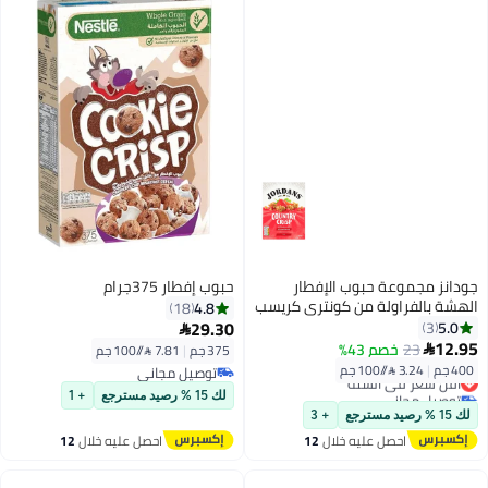
جودانز مجموعة حبوب الإفطار
حبوب إفطار 375جرام
الهشة بالفراولة من كونتري كريسب
4.8
18
400جرام
29.30
5.0
3

12.95
23
خصم 43%

375 جم
|
7.81 /⁨/100 جم⁩
400 جم
|
3.24 /⁨/100 جم⁩
توصيل مجاني
أقل سعر في السنة
توصيل مجاني
توصيل مجاني
لك 15 % رصيد مسترجع
+ 1
أقل سعر في السنة
لك 15 % رصيد مسترجع
+ 3
احصل عليه خلال
12
احصل عليه خلال
12
اغسطس
اغسطس