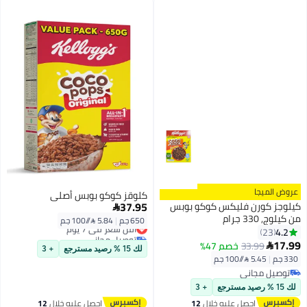
عروض الميجا
كلوقز كوكو بوبس أصلي
37.95
كيلوجز كورن فليكس كوكو بوبس

من كيلوج, 330 جرام
650 جم
|
5.84 /⁨/100 جم⁩
أقل سعر في 7 يوم
4.2
23
توصيل مجاني
17.99
33.99
خصم 47%
أقل سعر في 7 يوم

لك 15 % رصيد مسترجع
+ 3
330 جم
|
5.45 /⁨/100 جم⁩
توصيل مجاني
توصيل مجاني
لك 15 % رصيد مسترجع
+ 3
احصل عليه خلال
12
احصل عليه خلال
12