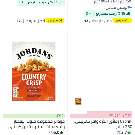
أقل سعر في السنة
750 جم
|
2.67 /⁨/100 جم⁩
لك 15 % رصيد مسترجع
+ 1
توصيل مجاني
توصيل مجاني
لك 15 % رصيد مسترجع
+ 3
احصل عليه خلال
12
احصل عليه خلال
12
اغسطس
اغسطس
عرض الميجا 📣
عرض
Caprini رقائق الذرة وافر كابرييني،
جودانز مجموعة حبوب الإفطار
250 جرام
بالمكسرات المتنوعة من كونتري
كريسب 400جرام
5.0
3.7
3
9