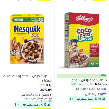
اغسطس
اغسطس
عرض
نسكويك حبوب الكاكاو والشوكولاتة
كلوقز كوكو بوبس شوكوز
البيضاء
24.95
36.61
خصم 31%

5.0
4
480 جم
|
5.20 /⁨/100 جم⁩
25.85

توصيل مجاني
335 جم
|
7.72 /⁨/100 جم⁩
أقل سعر في 7 يوم
توصيل مجاني
توصيل مجاني
لك 15 % رصيد مسترجع
+ 3
أقل سعر في 7 يوم
لك 15 % رصيد مسترجع
+ 3