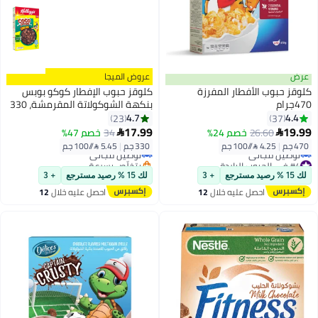
عرض
عروض الميجا
كلوقز حبوب الأفطار المفرزة
كلوقز حبوب الإفطار كوكو بوبس
470جرام
بنكهة الشوكولاتة المقرمشة، 330
جرام
4.7
4.4
23
37
#5 في الحبوب الباردة
17.99
19.99
26.60
خصم 24%
34
خصم 47%


أقل سعر في السنة
470 جم
|
4.25 /⁨/100 جم⁩
330 جم
|
5.45 /⁨/100 جم⁩
توصيل مجاني
#4 في الحبوب الباردة
بتخلّص بسرعة
أقل سعر في السنة
#5 في الحبوب الباردة
لك 15 % رصيد مسترجع
+ 3
لك 15 % رصيد مسترجع
+ 3
توصيل مجاني
احصل عليه خلال
12
احصل عليه خلال
12
#4 في الحبوب الباردة
اغسطس
اغسطس