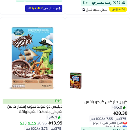
أقل سعر في السنة
لك 15 % رصيد مسترجع
+ 3
توصيل مجاني
يوصلك في
52 دقيقة
احصل عليه خلال
12
#13 في الحبوب الباردة
اغسطس
عرض
كورن فليكس كوكو پافس
ديليس دو موند حبوب إفطار كابتن
5.0
6
شوكي بنكهة الشوكولاتة
28.30

4.1
5
375 جم
|
7.55 /⁨/100 جم⁩
أقل سعر في 7 يوم
13.99
20.95
خصم 33%

توصيل مجاني
375 جم
|
3.73 /⁨/100 جم⁩
أقل سعر في 7 يوم
أقل سعر في 30 يوم