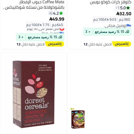
كلوقز كرات كوكو بوبس
Coffee Mate حبوب الإفطار
بالشوكولاتة من نستله شوكابيكس ،
5.0
1
645غ
32.50
4.2
6

49.99
360 جم
|
9.03 /⁨/100 جم⁩

645 جم
|
7.75 /⁨/100 جم⁩
توصيل مجاني
أقل سعر في 30 يوم
توصيل مجاني
توصيل مجاني
لك 15 % رصيد مسترجع
+ 3
أقل سعر في 30 يوم
لك 15 % رصيد مسترجع
+ 3
احصل عليه خلال
12
احصل عليه خلال
12
اغسطس
اغسطس