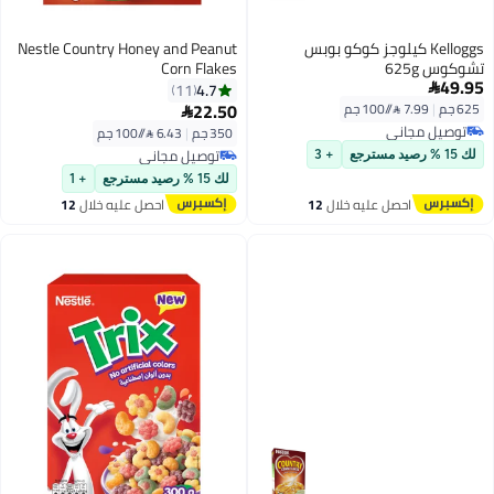
Kelloggs كيلوجز كوكو بوبس
Nestle Country Honey and Peanut
تشوكوس 625g
Corn Flakes
49.95
4.7
11

22.50
625 جم
|
7.99 /⁨/100 جم⁩

توصيل مجاني
350 جم
|
6.43 /⁨/100 جم⁩
توصيل مجاني
توصيل مجاني
لك 15 % رصيد مسترجع
+ 3
توصيل مجاني
لك 15 % رصيد مسترجع
+ 1
احصل عليه خلال
12
احصل عليه خلال
12
اغسطس
اغسطس