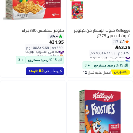
Kelloggs حبوب الإفطار من كيلوجز
كلوقز سماكس 330جرام
فروت لووبس، 375غ
4.4
9
31.95
2.1
13

43.25

330 جم
|
9.68 /⁨/100 جم⁩
#2 في الحبوب الباردة
375 جم
|
11.53 /⁨/100 جم⁩
بتخلّص بسرعة
#10 في الحبوب الباردة
#2 في الحبوب الباردة
توصيل مجاني
لك 15 % رصيد مسترجع
+ 3
#10 في الحبوب الباردة
لك 15 % رصيد مسترجع
+ 3
يوصلك في
52 دقيقة
احصل عليه خلال
12
اغسطس