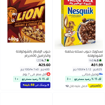
نسكويك حبوب نستله بنكهة
حبوب الإفطار بالشوكولاتة
الشوكولاتة
والكراميل 400جرام
4.7
4.6
20
46
29.60
31.99


625 جم
|
5.12 /⁨/100 جم⁩
400 جم
|
7.40 /⁨/100 جم⁩
توصيل مجاني
أقل سعر في 7 يوم
توصيل مجاني
أقل سعر في 7 يوم
لك 15 % رصيد مسترجع
+ 3
لك 15 % رصيد مسترجع
+ 1
يوصلك في
52 دقيقة
احصل عليه خلال
12
اغسطس