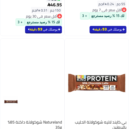
46.95
55 جم
|
0.24 /⁨/جم⁩

أقل سعر في 7 يوم
150 جم
|
0.31 /⁨/جم⁩
أقل سعر في 7 يوم
أقل سعر في 30 يوم
لك 15 % رصيد مسترجع
+ 3
أقل سعر في 30 يوم
لك 15 % رصيد مسترجع
+ 3
يوصلك في
53 دقيقة
يوصلك في
53 دقيقة
بي كايند لاتيه شوكولاتة الحليب
Natureland شوكولاتة داكنة 85%
بالبروتين
35g