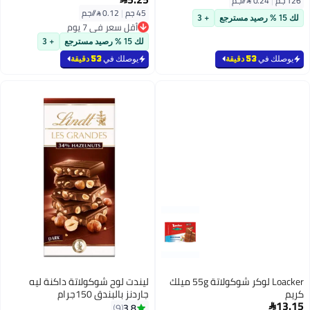
126 جم
|
0.24 /⁨/جم⁩
45 جم
|
0.12 /⁨/جم⁩
لك 15 % رصيد مسترجع
+ 3
أقل سعر في 7 يوم
أقل سعر في 7 يوم
لك 15 % رصيد مسترجع
+ 3
يوصلك في
53 دقيقة
يوصلك في
53 دقيقة
Loacker لوكر شوكولاتة 55g ميلك
ليندت لوح شوكولاتة داكنة ليه
كريم
جاردنز بالبندق 150جرام
13.15
3.8
9
