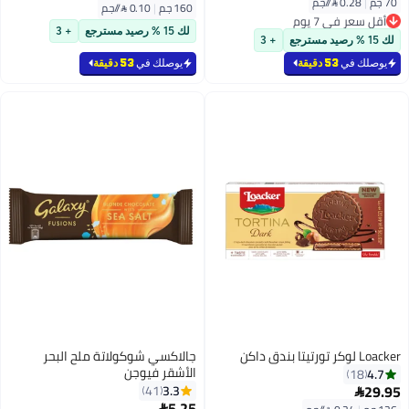
70 جم
|
0.28 /⁨/جم⁩
160 جم
|
0.10 /⁨/جم⁩
أقل سعر في 7 يوم
أقل سعر في 7 يوم
لك 15 % رصيد مسترجع
+ 3
لك 15 % رصيد مسترجع
+ 3
يوصلك في
53 دقيقة
يوصلك في
53 دقيقة
Loacker لوكر تورتيتا بندق داكن
جالاكسي شوكولاتة ملح البحر
الأشقر فيوجن
4.7
18
29.95
3.3
41

5.25
