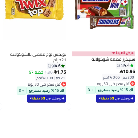
عرض الميجا 📣
تويكس لوح مغطى بالشوكولاتة
سنيكرز قطعة شوكولاتة
21جرام
4.4
34
4.6
29
10.95
1.75

1.90
خصم 7%

200 جم
|
0.05 /⁨/جم⁩
21 جم
|
0.08 /⁨/جم⁩
أقل سعر في 30 يوم
أقل سعر في 30 يوم
أقل سعر في 30 يوم
أقل سعر في 30 يوم
لك 15 % رصيد مسترجع
+ 3
لك 15 % رصيد مسترجع
+ 3
يوصلك في
53 دقيقة
يوصلك في
53 دقيقة