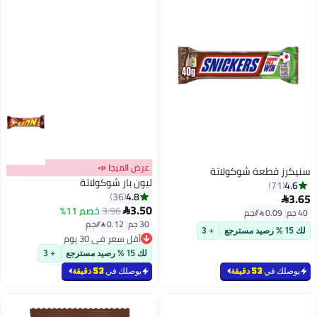
عرض الميجا 📣
سنيكرز قطعة شوكولاتة
ليون بار شوكولاتة
4.6
71
4.8
36
3.65

3.50
3.96
خصم 11%

40 جم
|
0.09 /⁨/جم⁩
30 جم
|
0.12 /⁨/جم⁩
لك 15 % رصيد مسترجع
+ 3
أقل سعر في 30 يوم
أقل سعر في 30 يوم
لك 15 % رصيد مسترجع
+ 3
يوصلك في
53 دقيقة
يوصلك في
53 دقيقة