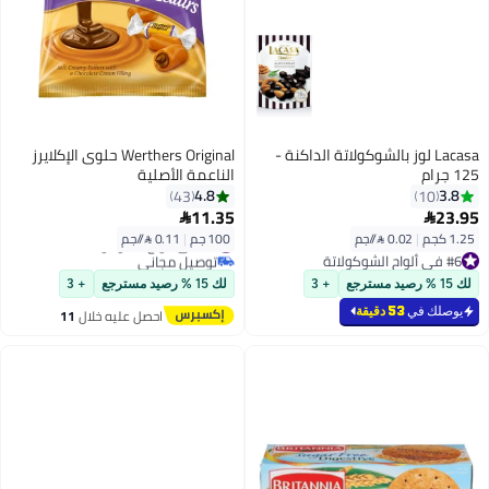
Lacasa لوز بالشوكولاتة الداكنة -
Werthers Original حلوى الإكلايرز
125 جرام
الناعمة الأصلية
4.8
3.8
43
10
11.35
23.95


1.25 كجم
|
0.02 /⁨/جم⁩
100 جم
|
0.11 /⁨/جم⁩
#5 في ألواح الشوكولاتة
#6 في ألواح الشوكولاتة
توصيل مجاني
#6 في ألواح الشوكولاتة
#5 في ألواح الشوكولاتة
لك 15 % رصيد مسترجع
+ 3
لك 15 % رصيد مسترجع
+ 3
يوصلك في
53 دقيقة
احصل عليه خلال
11
اغسطس