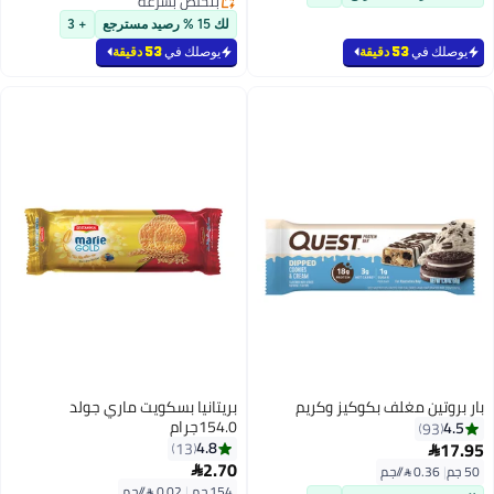
بتخلّص بسرعة
بتخلّص بسرعة
لك 15 % رصيد مسترجع
+ 3
يوصلك في
53 دقيقة
يوصلك في
53 دقيقة
بار بروتين مغلف بكوكيز وكريم
بريتانيا بسكويت ماري جولد
154.0جرام
4.5
93
17.95
4.8
13

2.70
50 جم
|
0.36 /⁨/جم⁩

154 جم
|
0.02 /⁨/جم⁩