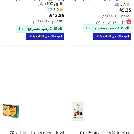
واللبن 100جرام
3.4
28
5.25
3.2
12

13.85
45 جم
|
0.12 /⁨/جم⁩

100 جم
|
0.14 /⁨/جم⁩
أقل سعر في 7 يوم
أقل سعر في 7 يوم
لك 15 % رصيد مسترجع
+ 3
لك 15 % رصيد مسترجع
+ 3
يوصلك في
53 دقيقة
يوصلك في
53 دقيقة
Natureland كرز في شوكولاتة
العلالي كريم كراميل العلالي، 70