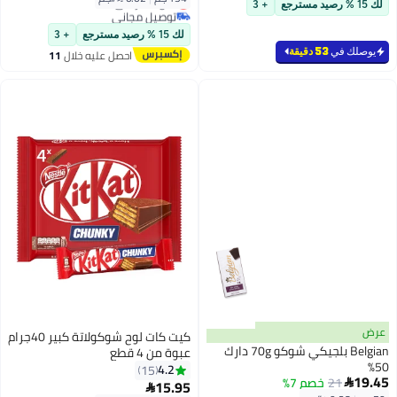
أقل سعر في السنة
لك 15 % رصيد مسترجع
+ 3
توصيل مجاني
أقل سعر في السنة
لك 15 % رصيد مسترجع
+ 3
يوصلك في
53 دقيقة
احصل عليه خلال
11
اغسطس
عرض
كيت كات لوح شوكولاتة كبير 40جرام
Belgian بلجيكي شوكو 70g دارك
عبوة من 4 قطع
50%
4.2
15
19.45
21
خصم 7%

15.95
