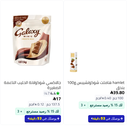
hamlet هاملت شوكوتشيبس 100g
جالاكسي شوكولاتة الحليب الناعمة
بندق
الصغيرة
39.80
4.4
47

17
100 جم
|
0.40 /⁨/جم⁩

137.5 جم
|
0.12 /⁨/جم⁩
لك 15 % رصيد مسترجع
+ 3
لك 15 % رصيد مسترجع
+ 3
يوصلك في
53 دقيقة
يوصلك في
53 دقيقة