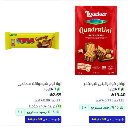
لواكر كوادراتيني نابوليتانر
تولا لوح شوكولاتة مطاطي
4.3
4.8
63
22
2.65
13.40


125 جم
|
0.11 /⁨/جم⁩
31 جم
|
0.09 /⁨/جم⁩
تم بيع +240 مؤخرًا
لك 15 % رصيد مسترجع
+ 3
تم بيع +240 مؤخرًا
لك 15 % رصيد مسترجع
+ 3
يوصلك في
53 دقيقة
يوصلك في
53 دقيقة