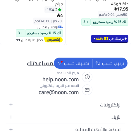
داكنة 45g
جرام
17.95
4.2
18

4
450 جم
|
0.04 /⁨/جم⁩

70 جم
|
0.06 /⁨/جم⁩
لك 15 % رصيد مسترجع
+ 3
توصيل مجاني
توصيل مجاني
لك 15 % رصيد مسترجع
+ 3
يوصلك في
53 دقيقة
احصل عليه خلال
11
اغسطس
نحن دائماً جاهزون لمساعدتك
ترتيب حسب
تصنيف حسب
مركز المساعدة
help.noon.com
الدعم عبر البريد الإلكتروني
care@noon.com
الإلكترونيات
الهواتف المتحركة
الأزياء
أجهزة التابلت
أحذية رياضية رجالية
المطبخ والأجهزة المنزلية