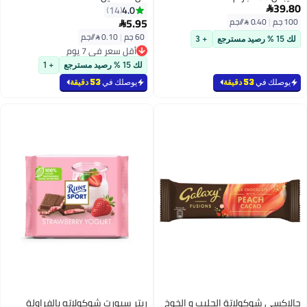
39.80
4.0
14

5.95
100 جم
|
0.40 /⁨/جم⁩

60 جم
|
0.10 /⁨/جم⁩
لك 15 % رصيد مسترجع
+ 3
أقل سعر في 7 يوم
أقل سعر في 7 يوم
لك 15 % رصيد مسترجع
+ 1
يوصلك في
53 دقيقة
يوصلك في
53 دقيقة
جالاكسي شوكولاتة الحليب و الخوخ
ريتر سبورت شوكولاته بالفراولة