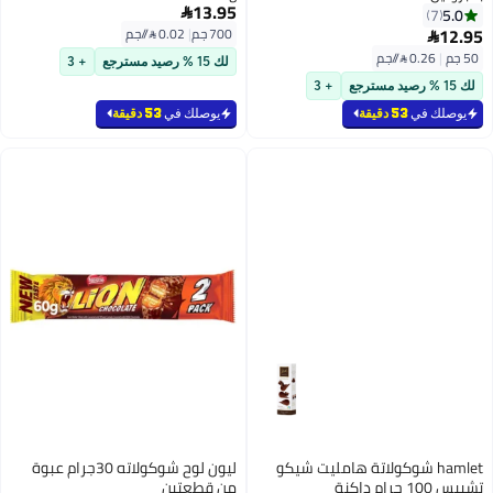
13.95
5.0

7
12.95
700 جم
|
0.02 /⁨/جم⁩

50 جم
|
0.26 /⁨/جم⁩
لك 15 % رصيد مسترجع
+ 3
لك 15 % رصيد مسترجع
+ 3
يوصلك في
53 دقيقة
يوصلك في
53 دقيقة
hamlet شوكولاتة هامليت شيكو
ليون لوح شوكولاته 30جرام عبوة
تشيبس 100 جرام داكنة
من قطعتين