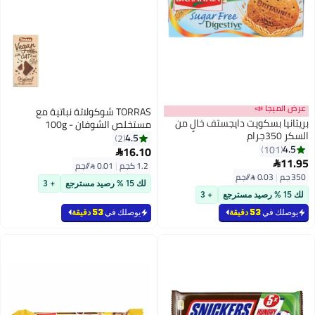
عرض الميجا 📣
TORRAS شوكولاتة نباتية مع
بريتانيا بسكويت دايجستف خالٍ من
مستخلص الشوفان - 100g
السكر 350جرام
4.5
2
4.5
101
16.10

11.95

1.2 كجم
|
0.01 /⁨/جم⁩
350 جم
|
0.03 /⁨/جم⁩
لك 15 % رصيد مسترجع
+ 3
لك 15 % رصيد مسترجع
+ 3
يوصلك في
53 دقيقة
يوصلك في
53 دقيقة