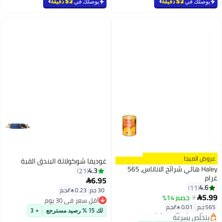
يوصلك في
53 دقيقة
يوصلك في
53 دقيقة
عروض الميجا
غوديفا شوكولاتة البندق القبة
Haley هالي شرائح الاناناس، 565
4.3
21
غرام
6.95

4.6
11
30 جم
|
0.23 /⁨/جم⁩
5.99
7
خصم 14%

أقل سعر في 30 يوم
565 جم
|
0.01 /⁨/جم⁩
أقل سعر في 30 يوم
أقل سعر في 30 يوم
لك 15 % رصيد مسترجع
+ 3
بتخلّص بسرعة