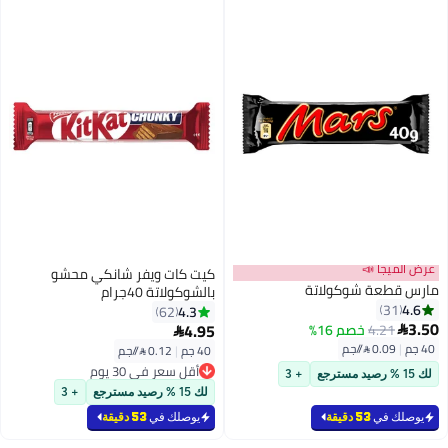
عرض الميجا 📣
كيت كات ويفر شانكي محشو
مارس قطعة شوكولاتة
بالشوكولاتة 40جرام
4.6
31
4.3
62
3.50
4.95
4.21
خصم 16%


40 جم
|
0.09 /⁨/جم⁩
40 جم
|
0.12 /⁨/جم⁩
أقل سعر في 30 يوم
لك 15 % رصيد مسترجع
+ 3
أقل سعر في 30 يوم
لك 15 % رصيد مسترجع
+ 3
يوصلك في
53 دقيقة
يوصلك في
53 دقيقة