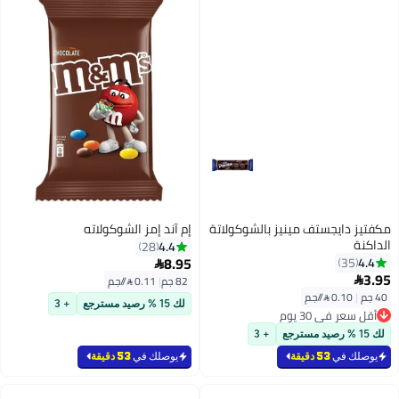
مكفتيز دايجستف مينيز بالشوكولاتة
إم آند إمز الشوكولاته
الداكنة
4.4
28
8.95
4.4
35

3.95

82 جم
|
0.11 /⁨/جم⁩
40 جم
|
0.10 /⁨/جم⁩
لك 15 % رصيد مسترجع
+ 3
أقل سعر في 30 يوم
أقل سعر في 30 يوم
لك 15 % رصيد مسترجع
+ 3
يوصلك في
53 دقيقة
يوصلك في
53 دقيقة