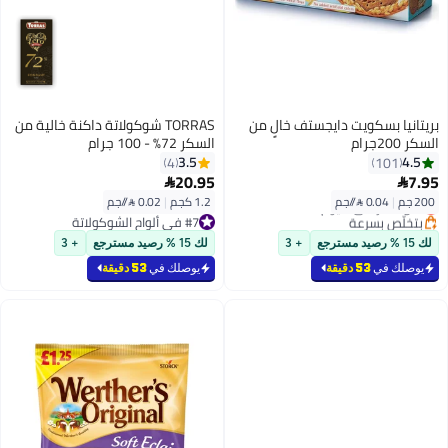
بريتانيا بسكويت دايجستف خالٍ من
TORRAS شوكولاتة داكنة خالية من
السكر 200جرام
السكر 72% - 100 جرام
3.5
4.5
4
101
20.95
7.95


200 جم
|
0.04 /⁨/جم⁩
1.2 كجم
|
0.02 /⁨/جم⁩
أقل سعر في 7 يوم
بتخلّص بسرعة
#7 في ألواح الشوكولاتة
أقل سعر في 7 يوم
#7 في ألواح الشوكولاتة
لك 15 % رصيد مسترجع
+ 3
لك 15 % رصيد مسترجع
+ 3
يوصلك في
53 دقيقة
يوصلك في
53 دقيقة