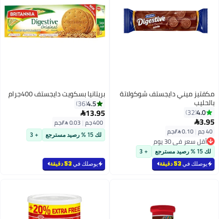
مكفتيز ميني دايجستف شوكولاتة
بريتانيا بسكويت دايجستف 400جرام
بالحليب
4.5
36
13.95
4.0
32

3.95

400 جم
|
0.03 /⁨/جم⁩
40 جم
|
0.10 /⁨/جم⁩
لك 15 % رصيد مسترجع
+ 3
أقل سعر في 30 يوم
أقل سعر في 30 يوم
لك 15 % رصيد مسترجع
+ 3
يوصلك في
53 دقيقة
يوصلك في
53 دقيقة