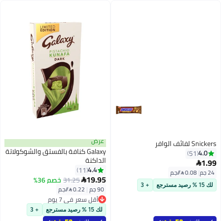
عرض
Snickers لفائف الوافر
Galaxy كنافة بالفستق والشوكولاتة
4.0
51
الداكنة
1.99

4.4
11
24 جم
|
0.08 /⁨/جم⁩
19.95
31.25
خصم 36%

لك 15 % رصيد مسترجع
+ 3
90 جم
|
0.22 /⁨/جم⁩
أقل سعر في 7 يوم
أقل سعر في 7 يوم
لك 15 % رصيد مسترجع
+ 3