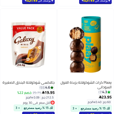
يوصلك في
53 دقيقة
يوصلك في
53 دقيقة
Plaay كرات الشوكولاتة بزبدة الفول
جالاكسي شوكولاتة البندق الصغيرة
السوداني
4.6
55
19.95
4.3
7
25.75
خصم 22%

23.95

212.5 جم
|
0.09 /⁨/جم⁩
60 جم
|
0.40 /⁨/جم⁩
أقل سعر في 30 يوم
أقل سعر في 30 يوم
لك 15 % رصيد مسترجع
+ 3
لك 15 % رصيد مسترجع
+ 3