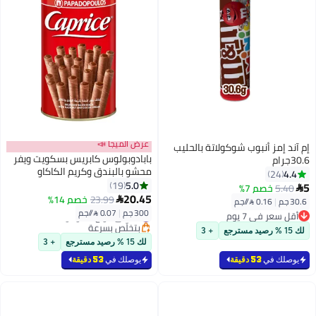
عرض الميجا 📣
إم آند إمز أنبوب شوكولاتة بالحليب
بابادوبولوس كابريس بسكويت ويفر
30.6جرام
محشو بالبندق وكريم الكاكاو
4.4
24
250جرام
5.0
19
5
5.40
خصم 7%

20.45
23.99
خصم 14%

30.6 جم
|
0.16 /⁨/جم⁩
300 جم
|
0.07 /⁨/جم⁩
أقل سعر في 7 يوم
#3 في ألواح الشوكولاتة
أقل سعر في 7 يوم
بتخلّص بسرعة
لك 15 % رصيد مسترجع
+ 3
#3 في ألواح الشوكولاتة
لك 15 % رصيد مسترجع
+ 3
يوصلك في
53 دقيقة
يوصلك في
53 دقيقة