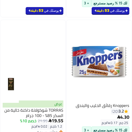
أقل سعر في 30 يوم
لك 15 % رصيد مسترجع
+ 3
يوصلك في
53 دقيقة
يوصلك في
53 دقيقة
عرض
Knoppers رقائق الحليب والبندق
TORRAS شوكولاتة داكنة خالية من
3.2
20
السكر 85% - 100 جرام
4.30

19.55
21.95
خصم 10%

25 جم
|
0.17 /⁨/جم⁩
1.2 كجم
|
0.02 /⁨/جم⁩
لك 15 % رصيد مسترجع
+ 3