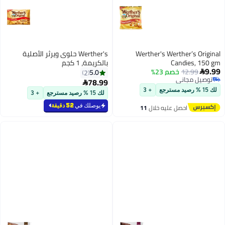
Werther's Werther’s Original
Werther's حلوى ويرثر الأصلية
Candies, 150 gm
بالكريمة، 1 كجم
9.99
12.99
خصم 23%
5.0
2

توصيل مجاني
78.99

توصيل مجاني
لك 15 % رصيد مسترجع
+ 3
لك 15 % رصيد مسترجع
+ 3
يوصلك في
52 دقيقة
احصل عليه خلال
11
اغسطس