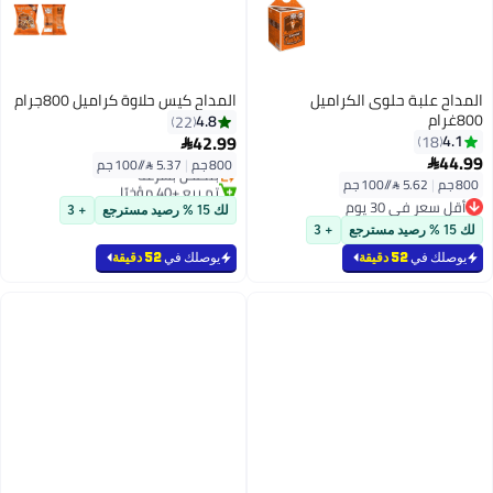
المداح علبة حلوى الكراميل
المداح كيس حلاوة كراميل 800جرام
800غرام
4.8
22
42.99
4.1
18

أقل سعر في 30 يوم
44.99

800 جم
|
5.37 /⁨/100 جم⁩
بتخلّص بسرعة
800 جم
|
5.62 /⁨/100 جم⁩
تم بيع +40 مؤخرًا
أقل سعر في 30 يوم
أقل سعر في 30 يوم
لك 15 % رصيد مسترجع
+ 3
أقل سعر في 30 يوم
لك 15 % رصيد مسترجع
+ 3
يوصلك في
52 دقيقة
يوصلك في
52 دقيقة