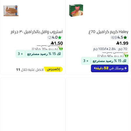
Haley كريم كراميل، 70غ
استروب وافل بالكراميل ٣٠ جرام
4.0
4.5
2
69
توصيل مجاني
1.50
1.99
بتخلّص بسرعة


أقل سعر في 7 يوم
تم بيع +70 مؤخرًا
70 جم
|
2.84 /⁨/100 جم⁩
بتخلّص بسرعة
توصيل مجاني
تم بيع +90 مؤخرًا
لك 15 % رصيد مسترجع
+ 3
أقل سعر في 7 يوم
لك 15 % رصيد مسترجع
+ 3
يوصلك في
52 دقيقة
احصل عليه خلال
11
اغسطس