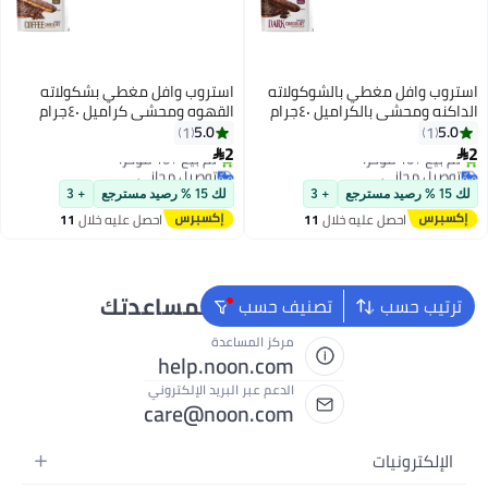
استروب وافل مغطي بالشوكولاته
استروب وافل مغطي بشكولاته
الداكنه ومحشي بالكراميل ٤٠جرام
القهوه ومحشي كراميل ٤٠جرام
5.0
5.0
1
1
توصيل مجاني
توصيل مجاني
2
2
تم بيع +10 مؤخرًا
تم بيع +10 مؤخرًا


توصيل مجاني
توصيل مجاني
لك 15 % رصيد مسترجع
+ 3
لك 15 % رصيد مسترجع
+ 3
احصل عليه خلال
11
احصل عليه خلال
11
اغسطس
اغسطس
نحن دائماً جاهزون لمساعدتك
ترتيب حسب
تصنيف حسب
مركز المساعدة
help.noon.com
الدعم عبر البريد الإلكتروني
care@noon.com
الإلكترونيات