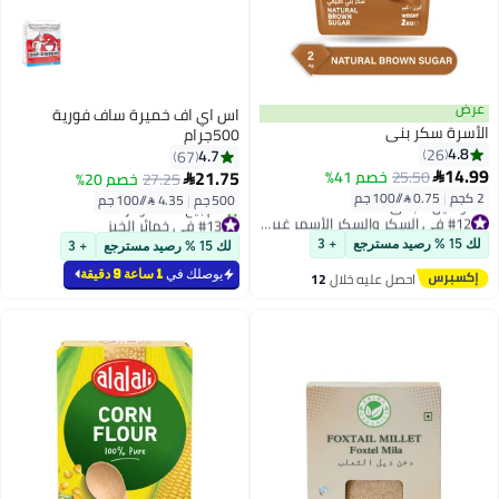
عرض
اس اي اف خميرة ساف فورية
الأسرة سكر بني
500جرام
4.8
26
4.7
67
14.99
21.75
25.50
خصم 41%

27.25
خصم 20%

2 كجم
|
0.75 /⁨/100 جم⁩
500 جم
|
4.35 /⁨/100 جم⁩
#12 في السكر والسكر الأسمر غير المكرر
#13 في خمائر الخبز
أقل سعر في السنة
أقل سعر في 7 يوم
لك 15 % رصيد مسترجع
+ 3
لك 15 % رصيد مسترجع
+ 3
توصيل مجاني
تم بيع +60 مؤخرًا
#12 في السكر والسكر الأسمر غير المكرر
#13 في خمائر الخبز
يوصلك في
1 ساعة 9 دقيقة
احصل عليه خلال
12
اغسطس