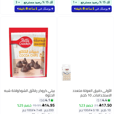
بتخلّص بسرعة
#2 في خمائر الخبز
لك 15 % رصيد مسترجع
+ 1
لك 15 % رصيد مسترجع
+ 3
تم بيع +230 مؤخرًا
#2 في الحليب المكثف والمسحوق
يوصلك في
1 ساعة 9 دقيقة
يوصلك في
1 ساعة 9 دقيقة
الأولى دقيق العولة متعدد
بيتي كروكر رقائق الشوكولاتة شبه
الاستخدامات، 10 كجم
الحلوة
4.1
4.4
56
51
#2 في لوازم الزينة
14.95
17.50
23
خصم 23%
19.95
خصم 25%


أقل سعر في 7 يوم
10 كجم
|
0.18 /⁨/100 جم⁩
200 جم
|
7.48 /⁨/100 جم⁩
توصيل مجاني