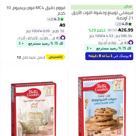
عرض
فووم دقيق MC4 فوم بريميوم، 10
فريشلي توبينغ وحشوة التوت الأزرق
كجم
21 أونصة
4.3
48
4.8
28
9

26.99
38.50
خصم 29%

10 كجم
|
0.09 /⁨/100 جم⁩
595.34 جم
|
4.53 /⁨/100 جم⁩
#3 في طحين لأغراض أخرى
#3 في لوازم الزينة
توصيل مجاني
لك 15 % رصيد مسترجع
+ 3
أقل سعر في 7 يوم
بتخلّص بسرعة
لك 15 % رصيد مسترجع
+ 3
تم بيع +30 مؤخرًا
#3 في طحين لأغراض أخرى
#3 في لوازم الزينة
يوصلك في
1 ساعة 9 دقيقة
احصل عليه خلال
12
اغسطس