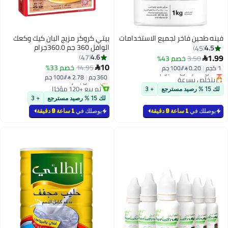
فينه طحين فاخر لجميع الاستخدامات
بيتي كروكر مزيج البان كيك وكعك
الوافل 360 جم 360.0جرام
4.5
45
1.99
4.6
47
3.50
خصم 43%

#2 في خليط الحلويات
10
14.95
خصم 33%
1 كجم
|
0.20 /⁨/100 جم⁩

أقل سعر في 30 يوم
أقل سعر في 30 يوم
360 جم
|
2.78 /⁨/100 جم⁩
بتخلّص بسرعة
بتخلّص بسرعة
أقل سعر في 30 يوم
تم بيع +120 مؤخرًا
لك 15 % رصيد مسترجع
+ 3
#2 في خليط الحلويات
لك 15 % رصيد مسترجع
+ 3
يوصلك في
1 ساعة 9 دقيقة
يوصلك في
1 ساعة 9 دقيقة