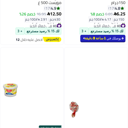
150جرام
مويست 500 غ
4.9
4.8
17
17
12.50
6.25
6.85
خصم 8%
16.95
خصم 26%


150 جم
|
4.17 /⁨/100 جم⁩
430 جم
|
2.91 /⁨/100 جم⁩
#8 في خمائر الخبز
#6 في خمائر الخبز
بتخلّص بسرعة
توصيل مجاني
لك 15 % رصيد مسترجع
+ 3
لك 15 % رصيد مسترجع
+ 3
تم بيع +110 مؤخرًا
تم بيع +70 مؤخرًا
#8 في خمائر الخبز
#6 في خمائر الخبز
يوصلك في
1 ساعة 9 دقيقة
احصل عليه خلال
12
اغسطس