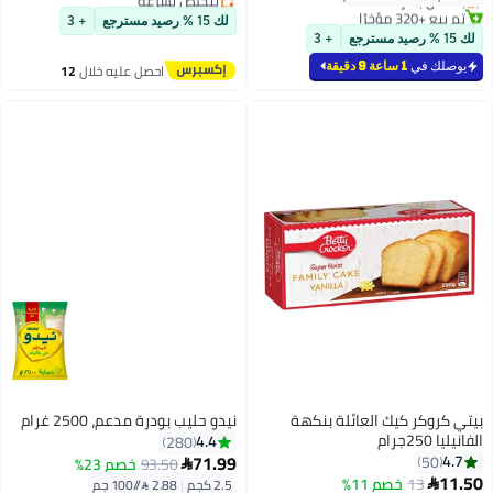
تم بيع +320 مؤخرًا
#9 في السكر والسكر الأسمر غير المكرر
لك 15 % رصيد مسترجع
+ 3
بتخلّص بسرعة
لك 15 % رصيد مسترجع
+ 3
يوصلك في
1 ساعة 9 دقيقة
احصل عليه خلال
12
اغسطس
بيتي كروكر كيك العائلة بنكهة
نيدو حليب بودرة مدعم، 2500 غرام
الفانيليا 250جرام
4.4
280
#4 في الحليب المكثف والمسحوق
71.99
4.7
50
93.50
خصم 23%

أقل سعر في 30 يوم
#14 في خمائر الخبز
11.50
13
خصم 11%

2.5 كجم
|
2.88 /⁨/100 جم⁩
بتخلّص بسرعة
أقل سعر في السنة