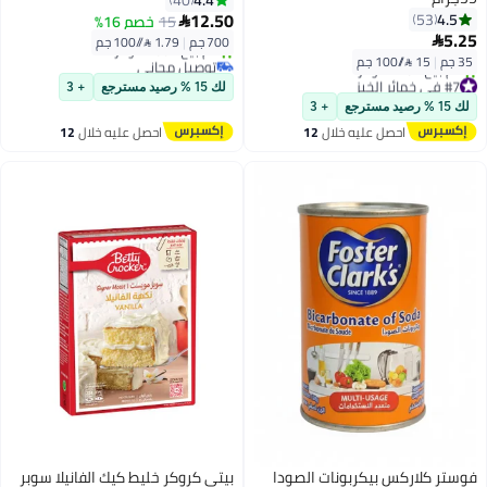
40
12.50
4.5
53
15
خصم 16%

5.25

700 جم
|
1.79 /⁨/100 جم⁩
35 جم
|
15 /⁨/100 جم⁩
توصيل مجاني
بتخلّص بسرعة
#7 في خمائر الخبز
لك 15 % رصيد مسترجع
+ 3
تم بيع +100 مؤخرًا
توصيل مجاني
لك 15 % رصيد مسترجع
+ 3
توصيل مجاني
تم بيع +120 مؤخرًا
احصل عليه خلال
12
احصل عليه خلال
12
#7 في خمائر الخبز
اغسطس
اغسطس
فوستر كلاركس بيكربونات الصودا
بيتي كروكر خليط كيك الفانيلا سوبر