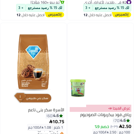
#2 في طحين لأغراض أخرى
تم بيع +160 مؤخرًا
أقل سعر في 7 يوم
#2 في لوازم الزينة
لك 15 % رصيد مسترجع
+ 3
لك 15 % رصيد مسترجع
+ 3
توصيل مجاني
احصل عليه خلال
12
احصل عليه خلال
12
#2 في طحين لأغراض أخرى
اغسطس
اغسطس
عرض الميجا 📣
الأسرة سكر بني ناعم
رياض فود بيكربونات الصوديوم
4.6
60
#9 في السكر والسكر الأسمر غير المكرر
4.6
70
10.75

أقل سعر في 7 يوم
2.50
2.75
خصم 9%

1 كجم
|
1.08 /⁨/100 جم⁩
توصيل مجاني
100 جم
|
2.50 /⁨/100 جم⁩
بتخلّص بسرعة
بتخلّص بسرعة