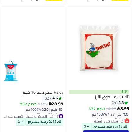
اغسطس
اغسطس
عرض
Haley سكر ناعم 10 كجم
تاك تات مسحوق الأرز
4.6
327
4.3
20
28.99
42.99
خصم 32%

8.95
14.25
خصم 37%

10 كجم
|
0.29 /⁨/100 جم⁩
700 جم
|
1.28 /⁨/100 جم⁩
#7 في السكر والسكر الأسمر غير المكرر
أقل سعر في السنة
أقل سعر في 7 يوم
لك 15 % رصيد مسترجع
+ 3
بتخلّص بسرعة
توصيل مجاني
لك 15 % رصيد مسترجع
+ 3
تم بيع +110 مؤخرًا
#7 في السكر والسكر الأسمر غير المكرر