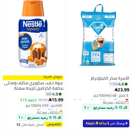
عروض الميجا
الأسرة سكر 5كيلوجرام
عبوة حليب سكويزي مكثف ومحلى
4.6
199
بنكهة الكراميل للزينة سهلة
23.99

الاستخدام 450جرام
4.9
86
5 كجم
|
0.48 /⁨/100 جم⁩
#3 في السكر والسكر الأسمر غير المكرر
#3 في الحليب المكثف والمسحوق
15.99
18.99
خصم 15%

بتخلّص بسرعة
أقل سعر في 30 يوم
450 جم
|
3.55 /⁨/100 جم⁩
#3 في السكر والسكر الأسمر غير المكرر
توصيل مجاني
لك 15 % رصيد مسترجع
+ 3
بتخلّص بسرعة
#3 في الحليب المكثف والمسحوق
لك 15 % رصيد مسترجع
+ 1
يوصلك في
1 ساعة 9 دقيقة
احصل عليه خلال
12
اغسطس