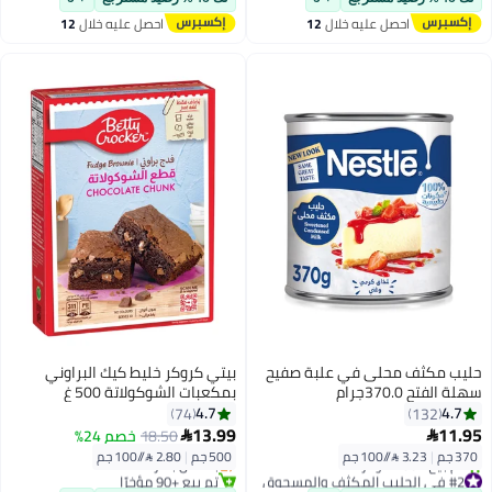
تم بيع +100 مؤخرًا
احصل عليه خلال
12
احصل عليه خلال
12
#1 في طحين لجميع الأغراض
اغسطس
اغسطس
حليب مكثف محلى في علبة صفيح
بيتي كروكر خليط كيك البراوني
سهلة الفتح 370.0جرام
بمكعبات الشوكولاتة 500 غ
500جرام
4.7
4.7
74
132
#2 في خمائر الخبز
13.99
11.95
18.50
خصم 24%


أقل سعر في 30 يوم
370 جم
|
3.23 /⁨/100 جم⁩
500 جم
|
2.80 /⁨/100 جم⁩
بتخلّص بسرعة
#2 في الحليب المكثف والمسحوق
تم بيع +90 مؤخرًا