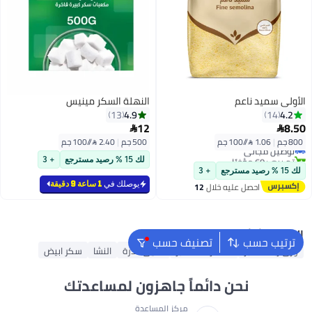
الأولى سميد ناعم
النهلة السكر مينيس
4.9
4.2
13
14
12
8.50


800 جم
|
1.06 /⁨/100 جم⁩
500 جم
|
2.40 /⁨/100 جم⁩
توصيل مجاني
تم بيع +60 مؤخرًا
لك 15 % رصيد مسترجع
+ 3
توصيل مجاني
لك 15 % رصيد مسترجع
+ 3
يوصلك في
1 ساعة 9 دقيقة
احصل عليه خلال
12
اغسطس
البحث الشائع
ترتيب حسب
تصنيف حسب
ورق زبدة للخبز
مستلزمات الخبز
دقيق الذرة
النشا
سكر ابيض
نحن دائماً جاهزون لمساعدتك
مركز المساعدة