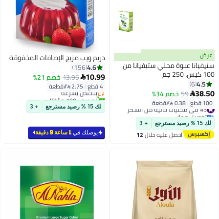
عرض
دريم ويب مزيج الإضافات المخفوقة
ستيفيانا عبوة محلي ستيفيانا من
4.6
156
100 كيس، 250 جم
10.99
13.95
خصم 21%

4.5
6
4 قطع
|
2.75 /⁨/قطعة⁩
بتخلّص بسرعة
38.50
59
خصم 34%

تم بيع +190 مؤخرًا
100 قطع
|
0.38 /⁨/قطعة⁩
بتخلّص بسرعة
#3 في محليات خالية من السكر
لك 15 % رصيد مسترجع
+ 3
توصيل مجاني
#3 في محليات خالية من السكر
لك 15 % رصيد مسترجع
+ 3
يوصلك في
1 ساعة 9 دقيقة
احصل عليه خلال
12
اغسطس