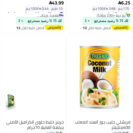
#5 في الحليب المكثف والمسحوق
43.99
6.25


توصيل مجاني
170 جم
|
3.68 /⁨/100 جم⁩
10 كجم
|
0.44 /⁨/100 جم⁩
بتخلّص بسرعة
#4 في السكر والسكر الأسمر غير المكرر
تم بيع +230 مؤخرًا
توصيل مجاني
#5 في الحليب المكثف والمسحوق
#4 في السكر والسكر الأسمر غير المكرر
لك 15 % رصيد مسترجع
+ 3
لك 15 % رصيد مسترجع
+ 3
احصل عليه خلال
12
احصل عليه خلال
12
اغسطس
اغسطس
فريشلي حليب جوز الهند المعلب
جرينز خليط حلوى الكراميل الأصلي
400ملليلتر
بنكهة الفانيلا 70جرام