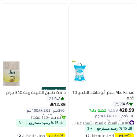
اغسطس
أفضل المنتجات
Abu Fahad سكر أبو فاهد الناعم، 10
Zeina طحين التلبينة زينة 340 جرام
كجم
4.7
21
#1 في طحين لأغراض أخرى
12.35
4.6
757

توصيل مجاني
28.99
42.99
خصم 32%

340 جم
|
3.63 /⁨/100 جم⁩
بتخلّص بسرعة
10 كجم
|
0.29 /⁨/100 جم⁩
تم بيع +120 مؤخرًا
#1 في طحين لأغراض أخرى
#6 في السكر والسكر الأسمر غير المكرر
لك 15 % رصيد مسترجع
+ 3
أقل سعر في 7 يوم
لك 15 % رصيد مسترجع
+ 3
توصيل مجاني
احصل عليه خلال
12
احصل عليه خلال
12
#6 في السكر والسكر الأسمر غير المكرر