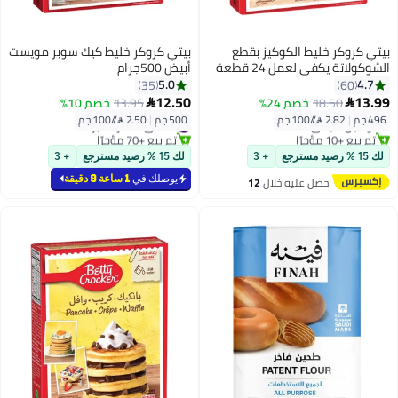
بيتي كروكر خليط الكوكيز بقطع
بيتي كروكر خليط كيك سوبر مويست
الشوكولاتة يكفي لعمل 24 قطعة
أبيض 500جرام
496جرام
5.0
4.7
35
60
#4 في خمائر الخبز
12.50
13.99
18.50
خصم 24%
13.95
خصم 10%


أقل سعر في 30 يوم
496 جم
|
2.82 /⁨/100 جم⁩
500 جم
|
2.50 /⁨/100 جم⁩
توصيل مجاني
#3 في خمائر الخبز
تم بيع +10 مؤخرًا
تم بيع +70 مؤخرًا
#4 في خمائر الخبز
#3 في خمائر الخبز
لك 15 % رصيد مسترجع
+ 3
لك 15 % رصيد مسترجع
+ 3
يوصلك في
1 ساعة 9 دقيقة
احصل عليه خلال
12
اغسطس