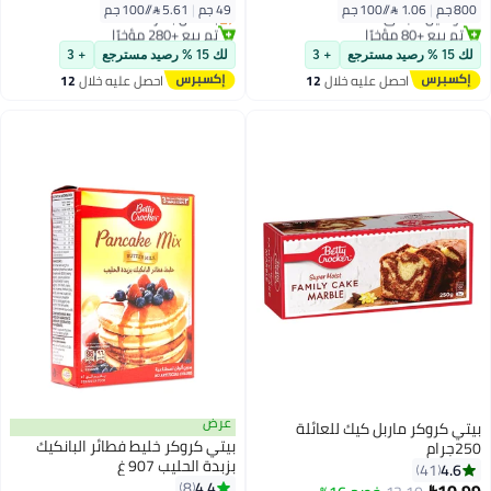
800 جم
|
1.06 /⁨/100 جم⁩
49 جم
|
5.61 /⁨/100 جم⁩
توصيل مجاني
بتخلّص بسرعة
تم بيع +80 مؤخرًا
تم بيع +280 مؤخرًا
توصيل مجاني
#1 في البودينج وخليط الجيلاتين
لك 15 % رصيد مسترجع
+ 3
لك 15 % رصيد مسترجع
+ 3
احصل عليه خلال
12
احصل عليه خلال
12
اغسطس
اغسطس
عرض
بيتي كروكر ماربل كيك للعائلة
بيتي كروكر خليط فطائر البانكيك
250جرام
بزبدة الحليب 907 غ
4.6
41
#9 في خمائر الخبز
4.4
8