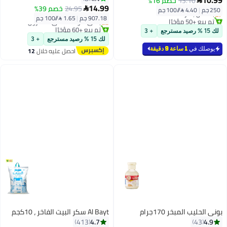
10.99
13.10
خصم 16%

أقل سعر في 30 يوم
أقل سعر في السنة
14.99
24.95
خصم 39%

250 جم
|
4.40 /⁨/100 جم⁩
بتخلّص بسرعة
توصيل مجاني
907.18 جم
|
1.65 /⁨/100 جم⁩
تم بيع +50 مؤخرًا
باقي 1 وحدات في المخزون
#9 في خمائر الخبز
تم بيع +60 مؤخرًا
لك 15 % رصيد مسترجع
+ 3
أقل سعر في السنة
لك 15 % رصيد مسترجع
+ 3
يوصلك في
1 ساعة 9 دقيقة
احصل عليه خلال
12
اغسطس
بوني الحليب المبخر 170جرام
Al Bayt سكر البيت الفاخر ، 10كجم
4.7
4.9
413
43