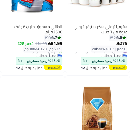
ستيفيا ترولي سكر ستيفيا ترولي -
الطائي مسحوق حليب مُجفف
عبوة من ٦ حبات
2500جرام
4.7
4.6
90
52
81.99
275
114.99
خصم 28%


6 قطع
|
45.83 /⁨/قطعة⁩
2.5 كجم
|
3.28 /⁨/100 جم⁩
#1 في محليات خالية من السكر
توصيل مجاني
توصيل مجاني
#1 في محليات خالية من السكر
بتخلّص بسرعة
لك 15 % رصيد مسترجع
+ 3
لك 15 % رصيد مسترجع
+ 3
تم بيع +50 مؤخرًا
احصل عليه خلال
12
احصل عليه خلال
12
توصيل مجاني
اغسطس
اغسطس