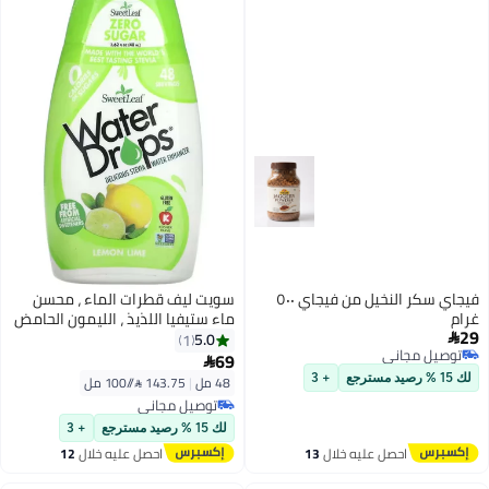
فيجاي سكر النخيل من فيجاي ٥٠٠
سويت ليف قطرات الماء ، محسن
غرام
ماء ستيفيا اللذيذ ، الليمون الحامض
29
، 1.62 أونصة سائلة (48 مل)
5.0
1

توصيل مجاني
69

توصيل مجاني
لك 15 % رصيد مسترجع
+ 3
48 مل
|
143.75 /⁨/100 مل⁩
توصيل مجاني
توصيل مجاني
لك 15 % رصيد مسترجع
+ 3
احصل عليه خلال
13
احصل عليه خلال
12
اغسطس
اغسطس