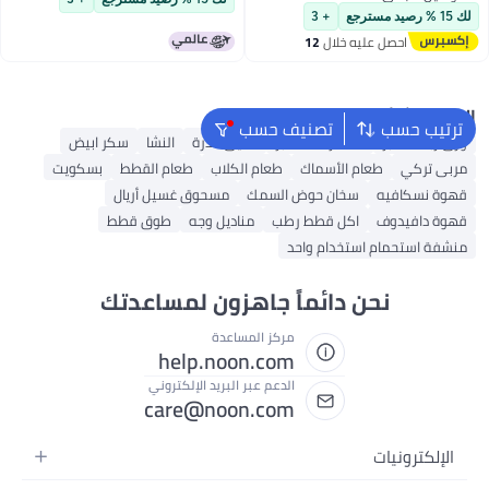
توصيل مجاني
لك 15 % رصيد مسترجع
+ 3
احصل عليه خلال
12
اغسطس
البحث الشائع
ترتيب حسب
تصنيف حسب
ورق زبدة للخبز
مستلزمات الخبز
دقيق الذرة
النشا
سكر ابيض
مربى تركي
طعام الأسماك
طعام الكلاب
طعام القطط
بسكويت
قهوة نسكافيه
سخان حوض السمك
مسحوق غسيل أريال
قهوة دافيدوف
اكل قطط رطب
مناديل وجه
طوق قطط
منشفة استحمام استخدام واحد
نحن دائماً جاهزون لمساعدتك
مركز المساعدة
help.noon.com
الدعم عبر البريد الإلكتروني
care@noon.com
الإلكترونيات