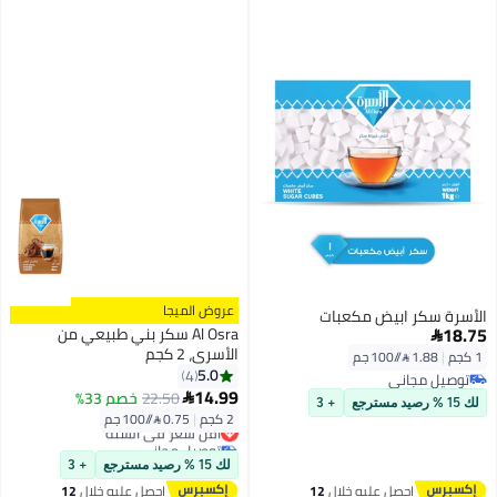
عروض الميجا
الأسرة سكر ابيض مكعبات
18.75
Al Osra سكر بني طبيعي من

الأسرى، 2 كجم
1 كجم
|
1.88 /⁨/100 جم⁩
5.0
4
توصيل مجاني
14.99
توصيل مجاني
22.50
خصم 33%

لك 15 % رصيد مسترجع
+ 3
2 كجم
|
0.75 /⁨/100 جم⁩
أقل سعر في السنة
توصيل مجاني
أقل سعر في السنة
لك 15 % رصيد مسترجع
+ 3
احصل عليه خلال
12
احصل عليه خلال
12