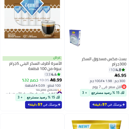
عرض
بست مكس مسحوق السكر
الأسرة أظرف السكر البني 5جرام
300جرام
عبوة من 100 قطعة
4.8
10
4.4
33
5.95

8.99
13.35
خصم 32%

300 جم
|
1.98 /⁨/100 جم⁩
100 قطع
|
0.09 /⁨/قطعة⁩
أقل سعر في 7 يوم
أقل سعر في 7 يوم
#12 في السكر والسكر الأسمر غير المكرر
لك 15 % رصيد مسترجع
+ 3
أقل سعر في 30 يوم
لك 15 % رصيد مسترجع
+ 3
بتخلّص بسرعة
#12 في السكر والسكر الأسمر غير المكرر
يوصلك في
57 دقيقة
يوصلك في
57 دقيقة