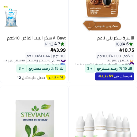
الأسرة سكر بني ناعم
Al Bayt سكر البيت الفاخر ، 10كجم
4.7
4.6
413
60
43.99
10.75


1 كجم
|
1.08 /⁨/100 جم⁩
10 كجم
|
0.44 /⁨/100 جم⁩
#2 في السكر والسكر الأسمر غير المكرر
#9 في السكر والسكر الأسمر غير المكرر
توصيل مجاني
أقل سعر في 7 يوم
#2 في السكر والسكر الأسمر غير المكرر
لك 15 % رصيد مسترجع
+ 3
لك 15 % رصيد مسترجع
+ 3
بتخلّص بسرعة
#9 في السكر والسكر الأسمر غير المكرر
يوصلك في
57 دقيقة
احصل عليه خلال
12
اغسطس