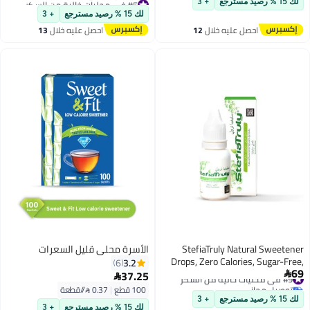
لك 15 % رصيد مسترجع
+ 3
باقي 1 وحدات في المخزون
أقل سعر في السنة
لك 15 % رصيد مسترجع
+ 3
أقل سعر في 7 يوم
توصيل مجاني
احصل عليه خلال
12
احصل عليه خلال
13
#5 في محليات خالية من السكر
اغسطس
اغسطس
StefiaTruly Natural Sweetener
الأسرة محلي قليل السعرات
Drops, Zero Calories, Sugar-Free,
3.2
6
69
#9 في محليات خالية من السكر
100% Pure, Up to 400 Drops Per
37.25


توصيل مجاني
Bottle
100 قطع
|
0.37 /⁨/قطعة⁩
#9 في محليات خالية من السكر
لك 15 % رصيد مسترجع
+ 3
لك 15 % رصيد مسترجع
+ 3