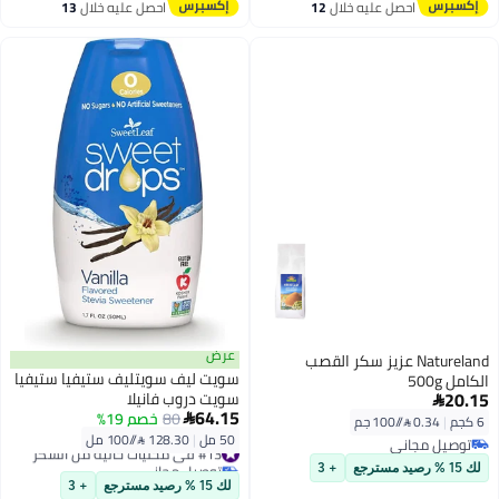
احصل عليه خلال
12
احصل عليه خلال
13
اغسطس
اغسطس
عرض
Natureland عزيز سكر القصب
سويت ليف سويتليف ستيفيا ستيفيا
الكامل 500g
20.15
سويت دروب فانيلا

64.15
80
خصم 19%

6 كجم
|
0.34 /⁨/100 جم⁩
50 مل
|
128.30 /⁨/100 مل⁩
توصيل مجاني
#13 في محليات خالية من السكر
توصيل مجاني
توصيل مجاني
لك 15 % رصيد مسترجع
+ 3
#13 في محليات خالية من السكر
لك 15 % رصيد مسترجع
+ 3