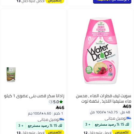
احصل عليه خلال
13
اغسطس
سويت ليف قطرات الماء ، محسن
زادانا سكر قصب بني عضوي 1 كيلو
ماء ستيفيا اللذيذ ، نكهة توت
5.0
3
69
العليق والليمون ، 1.62 أونصة
46


سائلة (48 مل)
48 مل
|
143.75 /⁨/100 مل⁩
1 كجم
|
4.60 /⁨/100 جم⁩
توصيل مجاني
توصيل مجاني
توصيل مجاني
توصيل مجاني
لك 15 % رصيد مسترجع
+ 3
لك 15 % رصيد مسترجع
+ 3
احصل عليه خلال
12
احصل عليه خلال
13