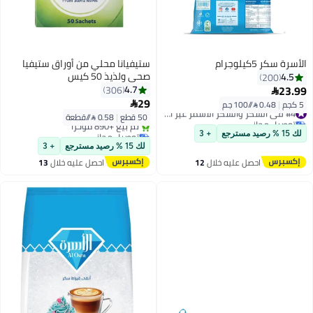
الأسرة سكر 5كيلوجرام
ستيفيانا محلي من أوراق ستيفيا
صحي ولذيذ 50 كيس
4.5
200
23.99
4.7
306

29
5 كجم
|
0.48 /⁨/100 جم⁩

#4 في السكر والسكر الأسمر غير المكرر
50 قطع
|
0.58 /⁨/قطعة⁩
توصيل مجاني
#4 في السكر والسكر الأسمر غير المكرر
توصيل مجاني
لك 15 % رصيد مسترجع
+ 3
بتخلّص بسرعة
لك 15 % رصيد مسترجع
+ 3
تم بيع +890 مؤخرًا
احصل عليه خلال
12
احصل عليه خلال
13
توصيل مجاني
اغسطس
اغسطس