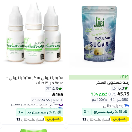
عرض
ستيفيا ترولي سكر ستيفيا ترولي -
زينة مسحوق السكر
عبوة من ٣ حبات
5.0
24
4.6
52
5.75
165
8.75
خصم 34%


350 جم
|
1.64 /⁨/100 جم⁩
3 قطع
|
55 /⁨/قطعة⁩
#4 في محليات خالية من السكر
توصيل مجاني
توصيل مجاني
توصيل مجاني
#4 في محليات خالية من السكر
لك 15 % رصيد مسترجع
+ 3
لك 15 % رصيد مسترجع
+ 3
احصل عليه خلال
12
احصل عليه خلال
12
اغسطس
اغسطس