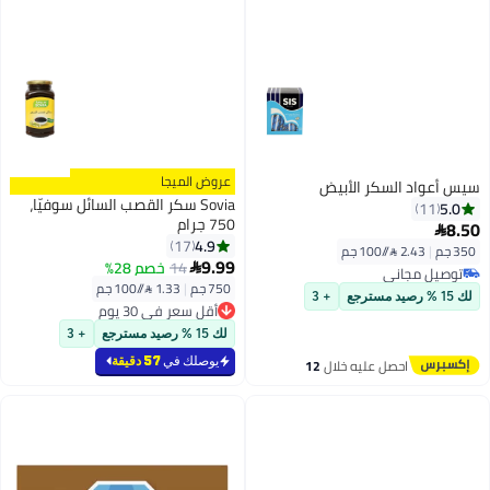
عروض الميجا
سيس أعواد السكر الأبيض
Sovia سكر القصب السائل سوفيّا،
5.0
11
750 جرام
8.50

4.9
17
350 جم
|
2.43 /⁨/100 جم⁩
9.99
14
خصم 28%

توصيل مجاني
750 جم
|
1.33 /⁨/100 جم⁩
توصيل مجاني
لك 15 % رصيد مسترجع
+ 3
أقل سعر في 30 يوم
أقل سعر في 30 يوم
لك 15 % رصيد مسترجع
+ 3
يوصلك في
57 دقيقة
احصل عليه خلال
12
اغسطس