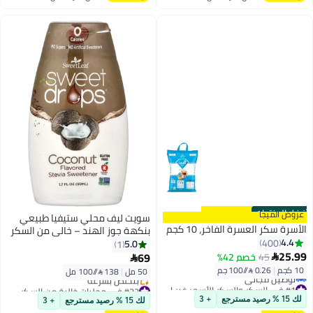
اغسطس
اغسطس
أفضل المنتجات
عروض الميجا
سويت ليف محلي ستيفيا طبيعي
الأسرة سكر العسرة الفاخر، 10 كجم
بنكهة جوز الهند – خالي من السكر
4.4
400
ويدعم الحمية – 50 مل
5.0
1
25.99
69
45
خصم 42%


10 كجم
|
0.26 /⁨/100 جم⁩
50 مل
|
138 /⁨/100 مل⁩
#1 في السكر والسكر الأسمر غير المكرر
#22 في محليات خالية من السكر
أقل سعر في 30 يوم
توصيل مجاني
لك 15 % رصيد مسترجع
+ 3
لك 15 % رصيد مسترجع
+ 3
توصيل مجاني
بتخلّص بسرعة