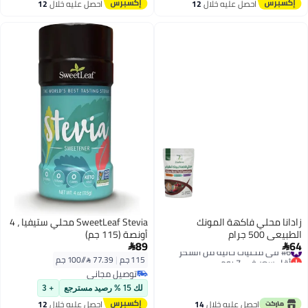
احصل عليه خلال
12
احصل عليه خلال
12
#1 في السكر والسكر الأسمر غير المكرر
#22 في محليات خالية من السكر
اغسطس
اغسطس
زادانا محلي فاكهة المونك
SweetLeaf Stevia محلي ستيفيا ، 4
الطبيعي 500 جرام
أونصة (115 جم)
89
64
#6 في محليات خالية من السكر


أقل سعر في 7 يوم
115 جم
|
77.39 /⁨/100 جم⁩
#6 في محليات خالية من السكر
توصيل مجاني
توصيل مجاني
لك 15 % رصيد مسترجع
+ 3
احصل عليه خلال
14
احصل عليه خلال
12