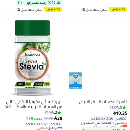
أقل سعر في 30 يوم
لك 15 % رصيد مسترجع
+ 3
توصيل مجاني
احصل عليه خلال
13
احصل عليه خلال
12
#10 في محليات خالية من السكر
اغسطس
اغسطس
الأسرة مكعبات السكر الأبيض
لابيرفا محلّي ستيفيا المثالي خالي
من السعرات الحرارية والسكر - 300
4.0
18
جم
10.25
4.2
20

29
47.78
خصم 39%
500 جم
|
2.05 /⁨/100 جم⁩

300 جم
|
9.67 /⁨/100 جم⁩
أقل سعر في 7 يوم
توصيل مجاني
#5 في محليات خالية من السكر