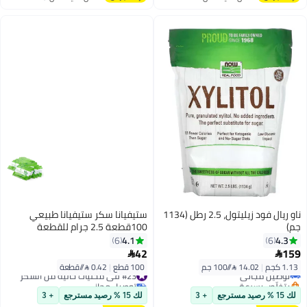
اغسطس
اغسطس
ناو ريال فود زيليتول، 2.5 رطل (1134
ستيفيانا سكر ستيفيانا طبيعي
جم)
100قطعة 2.5 جرام للقطعة
4.1
4.3
6
6
42
159


1.13 كجم
|
14.02 /⁨/100 جم⁩
100 قطع
|
0.42 /⁨/قطعة⁩
توصيل مجاني
#23 في محليات خالية من السكر
بتخلّص بسرعة
توصيل مجاني
توصيل مجاني
#23 في محليات خالية من السكر
لك 15 % رصيد مسترجع
+ 3
لك 15 % رصيد مسترجع
+ 3