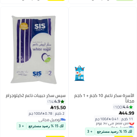
اغسطس
اغسطس
الأسرة سكر ناعم، 10 كجم + 1 كجم
سيس سكر حبيبات ناعم 2كيلوجرام
مجاناً
4.9
14
15.50
4.4
100

44.99

2 كجم
|
0.78 /⁨/100 جم⁩
11 كجم
|
0.41 /⁨/100 جم⁩
توصيل مجاني
أقل سعر في 30 يوم
توصيل مجاني
توصيل مجاني
لك 15 % رصيد مسترجع
+ 3
أقل سعر في 30 يوم
لك 15 % رصيد مسترجع
+ 3