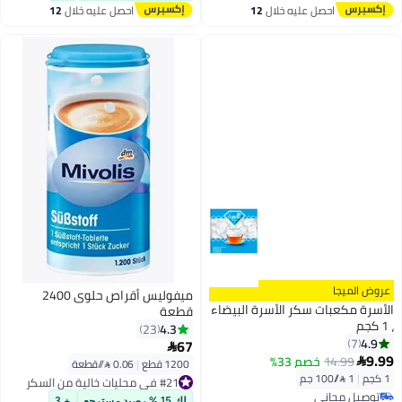
احصل عليه خلال
12
احصل عليه خلال
12
اغسطس
اغسطس
عروض الميجا
ميفوليس أقراص حلوى 2400
الأسرة مكعبات سكر الأسرة البيضاء
قطعة
، 1 كجم
4.3
23
4.9
7
67

9.99
14.99
خصم 33%

1200 قطع
|
0.06 /⁨/قطعة⁩
1 كجم
|
1 /⁨/100 جم⁩
#21 في محليات خالية من السكر
توصيل مجاني
#21 في محليات خالية من السكر
لك 15 % رصيد مسترجع
+ 3