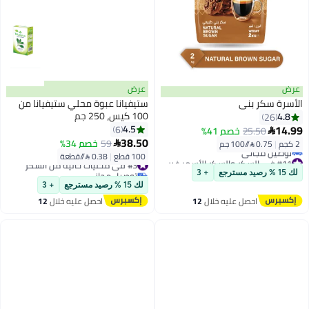
عرض
عرض
الأسرة سكر بني
ستيفيانا عبوة محلي ستيفيانا من
100 كيس، 250 جم
4.8
26
14.99
4.5
6
25.50
خصم 41%

38.50
59
خصم 34%
2 كجم
|
0.75 /⁨/100 جم⁩

100 قطع
|
0.38 /⁨/قطعة⁩
#11 في السكر والسكر الأسمر غير المكرر
#3 في محليات خالية من السكر
أقل سعر في السنة
توصيل مجاني
لك 15 % رصيد مسترجع
+ 3
توصيل مجاني
#3 في محليات خالية من السكر
لك 15 % رصيد مسترجع
+ 3
#11 في السكر والسكر الأسمر غير المكرر
احصل عليه خلال
12
احصل عليه خلال
12
اغسطس
اغسطس