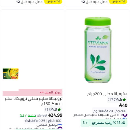
احصل عليه خلال
12
احصل عليه خلال
12
اغسطس
اغسطس
عرض الميجا 📣
ستيفيانا محلي 200جرام
تروبيكانا سليم محلي تروبيكانا سلم
4.6
177
بلا سكر150ج
40

4.9
13
200 جم
|
20 /⁨/100 جم⁩
#19 في محليات خالية من السكر
24.99
39.99
خصم 37%

توصيل مجاني
100 قطع
|
0.25 /⁨/قطعة⁩
#19 في محليات خالية من السكر
لك 15 % رصيد مسترجع
+ 3
#10 في محليات خالية من السكر