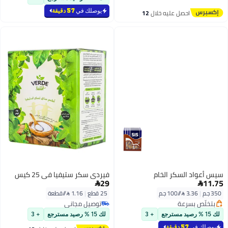
يوصلك في
57 دقيقة
احصل عليه خلال
12
اغسطس
سيس أعواد السكر الخام
فيردي سكر ستيفيا في 25 كيس
29
11.75


350 جم
|
3.36 /⁨/100 جم⁩
25 قطع
|
1.16 /⁨/قطعة⁩
بتخلّص بسرعة
توصيل مجاني
بتخلّص بسرعة
توصيل مجاني
لك 15 % رصيد مسترجع
+ 3
لك 15 % رصيد مسترجع
+ 3
يوصلك في
57 دقيقة