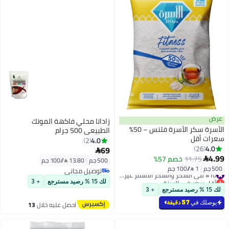
عرض
زادانا محلي فاكهة المونك
الأسرة سكر الأسرة فتنس – 50%
الطبيعي 500 جرام
سعرات أقل
4.0
2
4.0
26
69

4.99
11.75
خصم 57%

500 جم
|
13.80 /⁨/100 جم⁩
500 جم
|
1 /⁨/100 جم⁩
#10 في السكر والسكر الأسمر غير المكرر
توصيل مجاني
أقل سعر في السنة
توصيل مجاني
لك 15 % رصيد مسترجع
+ 3
#10 في السكر والسكر الأسمر غير المكرر
لك 15 % رصيد مسترجع
+ 3
يوصلك في
57 دقيقة
احصل عليه خلال
13
اغسطس