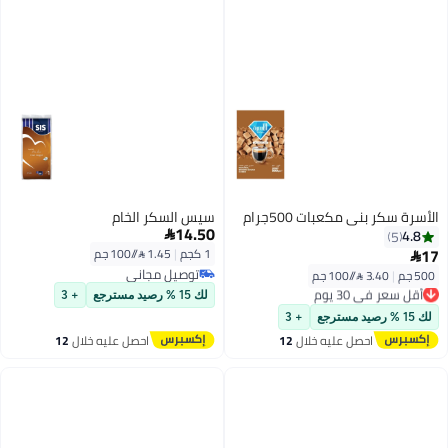
ات 500جرام
سيس السكر الخام
14.50

1 كجم
|
1.45 /⁨/100 جم⁩
توصيل مجاني
توصيل مجاني
لك 15 % رصيد مسترجع
+ 3
+ 3
ليه خلال
12
احصل عليه خلال
12
س
اغسطس