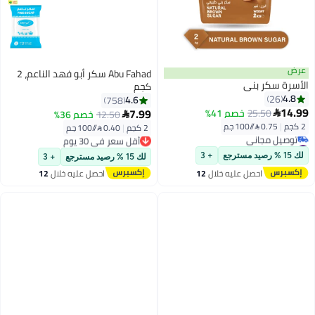
Abu Fahad سكر أبو فهد الناعم، 2
كجم
4.6
758
7.99
صم 41%
12.50
خصم 36%

2 كجم
|
0.40 /⁨/100 جم⁩
أقل سعر في 30 يوم
#12 في السكر والسكر الأسمر غير المكرر
توصيل مجاني
سنة
أقل سعر في 30 يوم
+ 3
لك 15 % رصيد مسترجع
+ 3
ليه خلال
12
احصل عليه خلال
12
#12 في السكر والسكر الأسمر غير المكرر
س
اغسطس