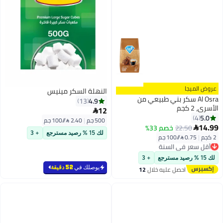
النهلة السكر مينيس
 بني طبيعي من
4.9
13
12

500 جم
|
2.40 /⁨/100 جم⁩
صم 33%
لك 15 % رصيد مسترجع
+ 3
سنة
سنة
+ 3
يوصلك في
52 دقيقة
ليه خلال
12
س