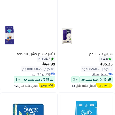
الأسرة سكر خشن، 10 كجم
4.5
105
44.99

10 كجم
|
0.45 /⁨/100 جم⁩
#8 في السكر والسكر الأسمر غير المكرر
أقل سعر في 30 يوم
+ 3
لك 15 % رصيد مسترجع
+ 3
توصيل مجاني
ليه خلال
12
احصل عليه خلال
12
#8 في السكر والسكر الأسمر غير المكرر
س
اغسطس