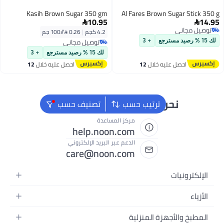
Kasih Brown Sugar 350 gm
Al Fares Brown S
10.95

4.2 كجم
|
0.26 /⁨/100 جم⁩
توصيل مجاني
+ 3
توصيل مجاني
لك 15 % رصيد مسترجع
+ 3
ليه خلال
12
احصل عليه خلال
12
س
اغسطس
ن دائماً جاهزون لمساعدتك
ترتيب حسب
تصنيف حسب
مركز المساعدة
help.noon.com
الدعم عبر البريد الإلكتروني
care@noon.com
تحركة
ت
رجالية
جهزة المنزلية
وتر المحمولة