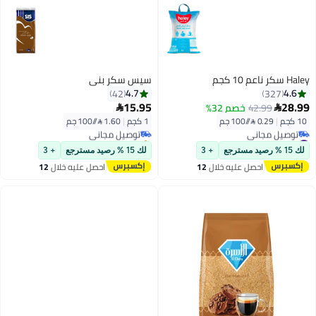
سيس سكر بني
4.7
42
15.95
صم 32%

1 كجم
|
1.60 /⁨/100 جم⁩
توصيل مجاني
#7 في السكر والسكر الأسمر غير المكرر
باقي 2 وحدات في المخزون
توصيل مجاني
+ 3
لك 15 % رصيد مسترجع
+ 3
ليه خلال
12
احصل عليه خلال
12
#7 في السكر والسكر الأسمر غير المكرر
س
اغسطس