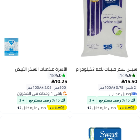
كيلوجرام
الأسرة مكعبات السكر الأبيض
4.0
18
10.25

500 جم
|
2.05 /⁨/100 جم⁩
أقل سعر في 7 يوم
توصيل مجاني
+ 3
لك 15 % رصيد مسترجع
+ 3
باقي 1 وحدات في المخزون
ليه خلال
12
احصل عليه خلال
12
أقل سعر في 7 يوم
س
اغسطس