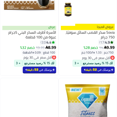
عرض
صب السائل سوفيّا،
الأسرة أظرف السكر البني 5جرام
عبوة من 100 قطعة
4.4
33
8.99
13.35
خصم 32%

100 قطع
|
0.09 /⁨/قطعة⁩
أقل سعر في 30 يوم
بتخلّص بسرعة
أقل سعر في 30 يوم
+ 3
لك 15 % رصيد مسترجع
+ 3
يوصلك في
52 دقيقة