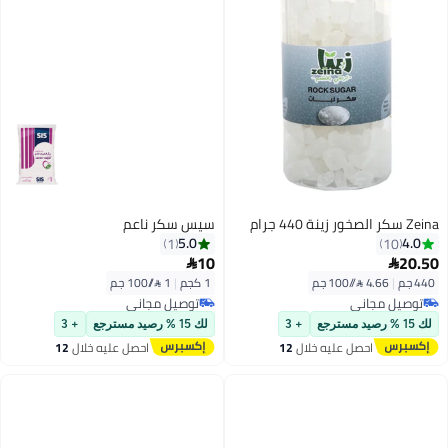
سيس سكر ناعم
5.0
1
10

1 كجم
|
1 /⁨/100 جم⁩
توصيل مجاني
توصيل مجاني
+ 3
لك 15 % رصيد مسترجع
+ 3
ليه خلال
12
احصل عليه خلال
12
س
اغسطس