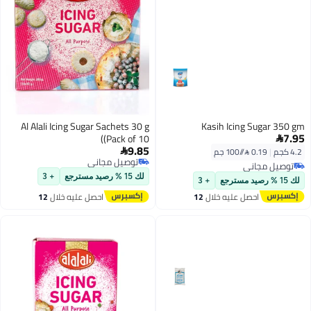
Al Alali Icing Sugar Sachets 30 g
Kasih Ic
(Pack of 10)
9.85

توصيل مجاني
توصيل مجاني
لك 15 % رصيد مسترجع
+ 3
+ 3
ليه خلال
12
احصل عليه خلال
12
س
اغسطس