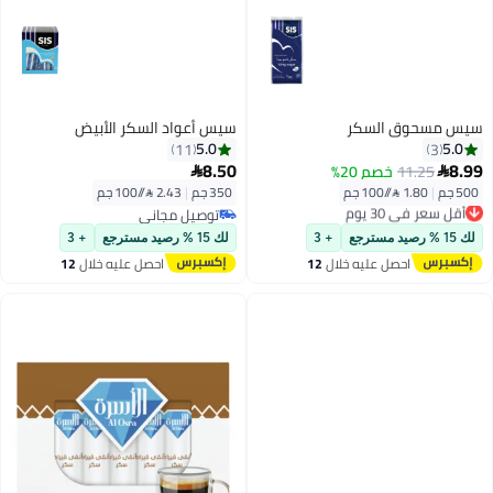
سكر
سيس أعواد السكر الأبيض
5.0
11
8.50
 20%

350 جم
|
2.43 /⁨/100 جم⁩
توصيل مجاني
توصيل مجاني
+ 3
لك 15 % رصيد مسترجع
+ 3
ليه خلال
12
احصل عليه خلال
12
س
اغسطس