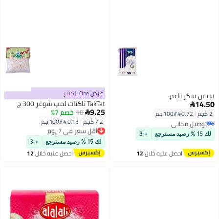
عرض One الكبير
TakTat تاكتات لمب شوغر 300 ج
9.25
10
خصم 7%

7.2 كجم
|
0.13 /⁨/100 جم⁩
أقل سعر في 7 يوم
توصيل مجاني
+ 3
أقل سعر في 7 يوم
لك 15 % رصيد مسترجع
+ 3
ليه خلال
12
احصل عليه خلال
12
س
اغسطس