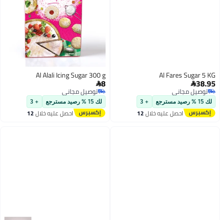
Al Alali Icing Sugar 300 g
Al 
8

توصيل مجاني
توصيل مجاني
+ 3
لك 15 % رصيد مسترجع
+ 3
ليه خلال
12
احصل عليه خلال
12
س
اغسطس