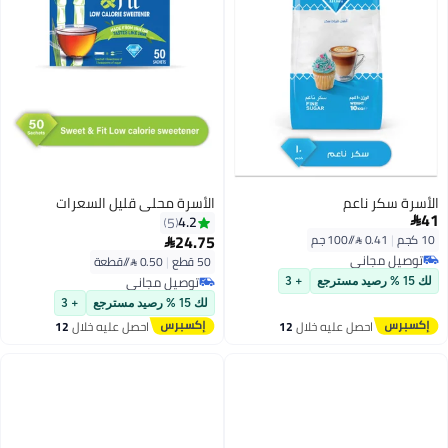
الأسرة محلي قليل السعرات
4.2
5
24.75

50 قطع
|
0.50 /⁨/قطعة⁩
توصيل مجاني
+ 3
توصيل مجاني
لك 15 % رصيد مسترجع
+ 3
ليه خلال
12
احصل عليه خلال
12
س
اغسطس