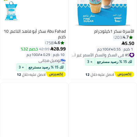
Abu Fahad سكر أبو فاهد الناعم، 10
كجم
4.6
758
28.99
42.99
خصم 32%

#5 في السكر والسكر الأسمر غير المكرر
10 كجم
|
0.29 /⁨/100 جم⁩
#5 في السكر والسكر الأسمر غير المكرر
#6 في السكر والسكر الأسمر غير المكرر
+ 3
أقل سعر في 7 يوم
لك 15 % رصيد مسترجع
+ 3
توصيل مجاني
ليه خلال
12
احصل عليه خلال
12
#6 في السكر والسكر الأسمر غير المكرر
س
اغسطس