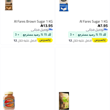
Al Fares Brown Sugar 1 KG
Al 
13.95

توصيل مجاني
توصيل مجاني
+ 3
لك 15 % رصيد مسترجع
+ 3
ليه خلال
12
احصل عليه خلال
12
س
اغسطس