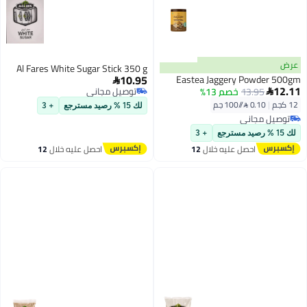
Al Fares White Sugar Stick 350 g
10.95
Eastea Jagge

صم 13%
توصيل مجاني
توصيل مجاني
لك 15 % رصيد مسترجع
+ 3
+ 3
ليه خلال
12
احصل عليه خلال
12
س
اغسطس