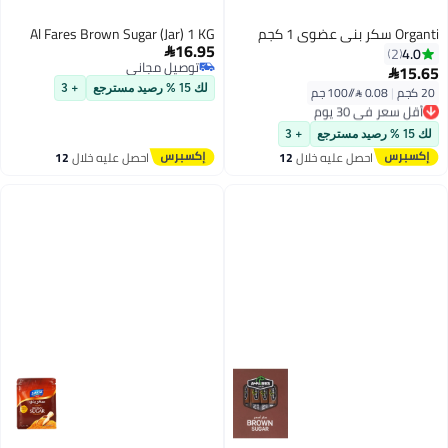
Al Fares Brown Sugar (Jar) 1 KG
16.95

توصيل مجاني
توصيل مجاني
لك 15 % رصيد مسترجع
+ 3
+ 3
ليه خلال
12
احصل عليه خلال
12
س
اغسطس