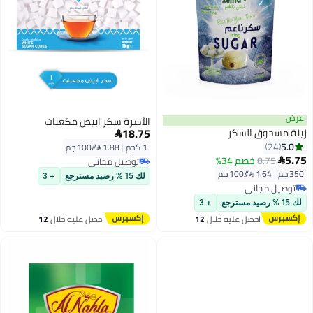
الأسرة سكر ابيض مكعبات
18.75
كر

1 كجم
|
1.88 /⁨/100 جم⁩
3%
توصيل مجاني
توصيل مجاني
لك 15 % رصيد مسترجع
+ 3
+ 3
ليه خلال
12
احصل عليه خلال
12
س
اغسطس