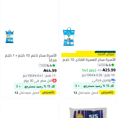
الأسرة سكر ناعم، 10 كجم + 1 كجم
فاخر، 10 كجم
مجاناً
4.4
100
44.99
4%

11 كجم
|
0.41 /⁨/100 جم⁩
أقل سعر في 30 يوم
#2 في السكر والسكر الأسمر غير المكرر
توصيل مجاني
أقل سعر في 30 يوم
+ 3
لك 15 % رصيد مسترجع
+ 3
ليه خلال
12
احصل عليه خلال
12
#2 في السكر والسكر الأسمر غير المكرر
س
اغسطس