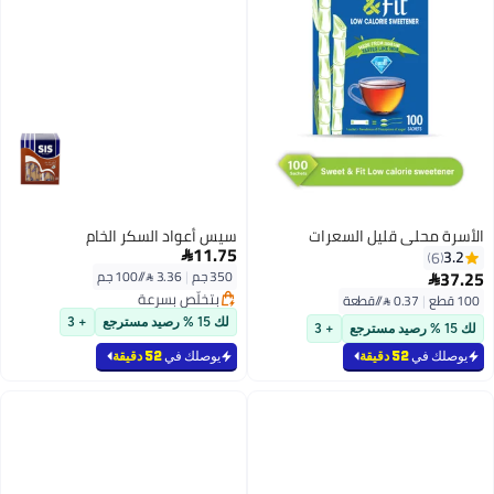
ل السعرات
سيس أعواد السكر الخام
11.75

350 جم
|
3.36 /⁨/100 جم⁩
بتخلّص بسرعة
بتخلّص بسرعة
لك 15 % رصيد مسترجع
+ 3
+ 3
يوصلك في
52 دقيقة