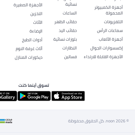
نسائية
الأجهزة الصغيرة
أجهزة الكمبيوتر
المحمولة
الساعات
التخزين
التلفزيونات
حقائب الظهر
الأثاث
سماعات الرأس
حقائب اليد
الإضاءة
أجهزة الألعاب
بلوزات نسائية
أدوات الطبخ
إكسسوارات الجوال
النظارات
أثاث غرفة النوم
الأجهزة القابلة للارتداء
فساتين
ديكورات المنازل
تسوق أينما كنت
© 2026 noon. كل الحقوق محفوظة