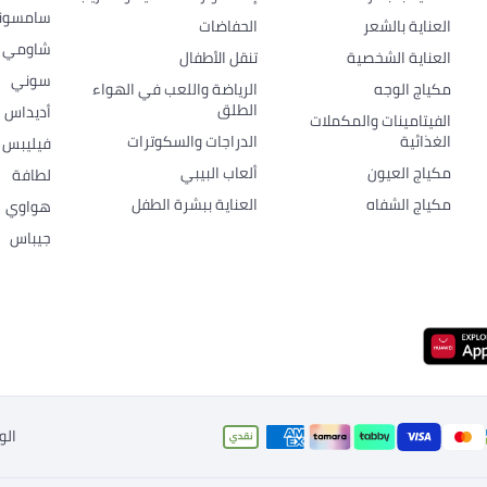
سامسون
العناية بالشعر
الحفاضات
شاومي
العناية الشخصية
تنقل الأطفال
سوني
مكياج الوجه
الرياضة واللعب في الهواء
الطلق
أديداس
الفيتامينات والمكملات
الغذائية
الدراجات والسكوترات
فيليبس
مكياج العيون
ألعاب البيبي
لطافة
مكياج الشفاه
العناية ببشرة الطفل
هواوي
جيباس
الو