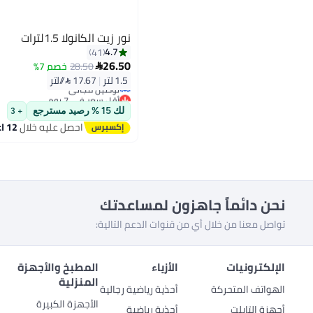
نور زيت الكانولا 1.5لترات
4.7
41
26.50
28.50
خصم 7%

أقل سعر في 7 يوم
1.5 لتر
|
17.67 /⁨/لتر⁩
توصيل مجاني
أقل سعر في 7 يوم
لك 15 % رصيد مسترجع
+ 3
احصل عليه خلال
12 اغسطس
نحن دائماً جاهزون لمساعدتك
تواصل معنا من خلال أي من قنوات الدعم التالية:
الإلكترونيات
الأزياء
المطبخ والأجهزة
المنزلية
الهواتف المتحركة
أحذية رياضية رجالية
الأجهزة الكبيرة
أجهزة التابلت
أحذية رياضية