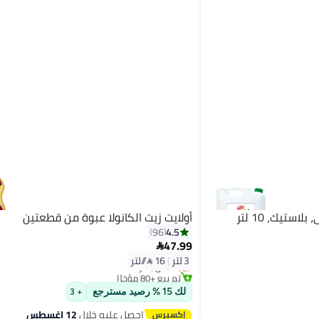
أولايت زيت الكانولا عبوة من قطعتين
4.5
96
47.99

توصيل مجاني
3 لتر
|
16 /⁨/لتر⁩
بتخلّص بسرعة
تم بيع +80 مؤخرًا
توصيل مجاني
لك 15 % رصيد مسترجع
+ 3
احصل عليه خلال
12 اغسطس