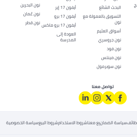
ج
نون البحرين
البحث الشائع
أيفون 17 إير
نون عُمان
التسويق بالعمولة مع
أيفون 17 برو
نون
نون قطر
أيفون 17 برو ماكس
أسواق العثيم
العودة إلى
نون جروسري
المدرسة
نون فود
نون مينتس
نون سوبرمول
تواصل معنا
ظائف
سياسة الضمان
بِع معنا
شروط الاستخدام
شروط البيع
سياسة الخصوصية