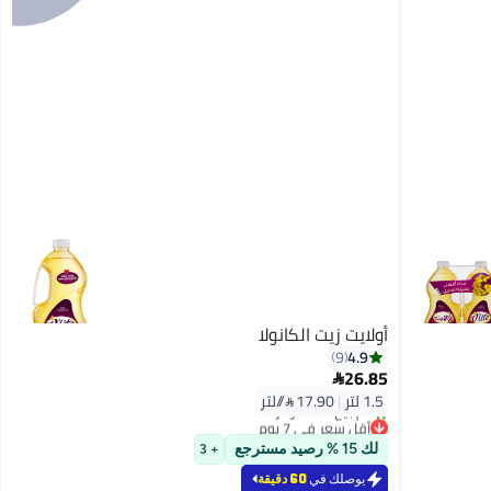
أولايت زيت الكانولا
4.9
9
26.85

1.5 لتر
|
17.90 /⁨/لتر⁩
أقل سعر في 7 يوم
تم بيع +20 مؤخرًا
لك 15 % رصيد مسترجع
+ 3
أقل سعر في 7 يوم
يوصلك في
60 دقيقة