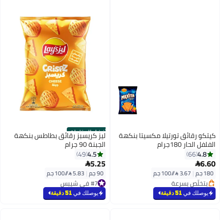
أفضل المنتجات
كيتكو رقائق تورتيلا مكسيتا بنكهة
ليز كريسبز رقائق بطاطس بنكهة
الفلفل الحار 180جرام
الجبنة 90 جرام
4.5
4.8
49
66
5.25
6.60


180 جم
|
3.67 /⁨/100 جم⁩
90 جم
|
5.83 /⁨/100 جم⁩
#7 في شيبس
بتخلّص بسرعة
بتخلّص بسرعة
بتخلّص بسرعة
#7 في شيبس
يوصلك في
51 دقيقة
يوصلك في
51 دقيقة