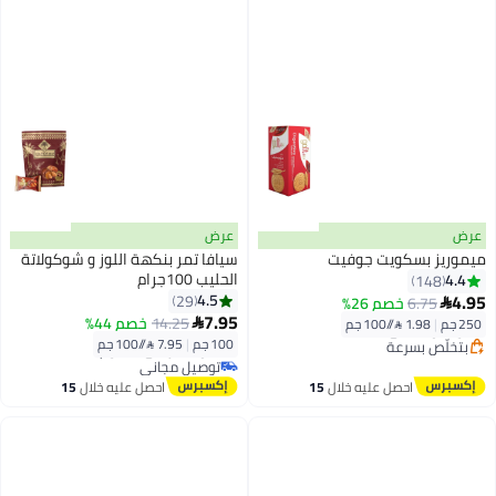
عرض
عرض
ميموريز بسكويت جوفيت
سيافا تمر بنكهة اللوز و شوكولاتة
الحليب 100جرام
4.4
148
أقل سعر في 30 يوم
4.95
4.5
29
6.75
خصم 26%

توصيل مجاني
#10 في تمور
7.95
14.25
خصم 44%
250 جم
|
1.98 /⁨/100 جم⁩

بتخلّص بسرعة
أقل سعر في 30 يوم
100 جم
|
7.95 /⁨/100 جم⁩
أقل سعر في 30 يوم
توصيل مجاني
#10 في تمور
احصل عليه خلال
15
احصل عليه خلال
15
اغسطس
اغسطس