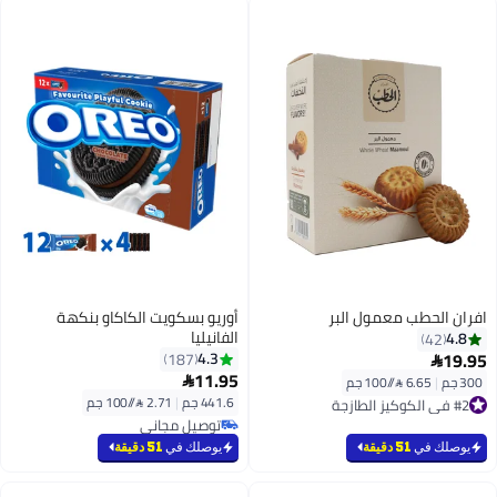
افران الحطب معمول البر
أوريو بسكويت الكاكاو بنكهة
الفانيليا
4.8
42
19.95
4.3
187

11.95
300 جم
|
6.65 /⁨/100 جم⁩

#2 في الكوكيز الطازجة
441.6 جم
|
2.71 /⁨/100 جم⁩
بتخلّص بسرعة
توصيل مجاني
#2 في الكوكيز الطازجة
توصيل مجاني
يوصلك في
51 دقيقة
يوصلك في
51 دقيقة