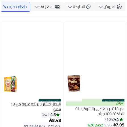
العروض
الماركة
السعر ()
طعام خفيف
أفضل المنتجات
أفضل المنتجات
عرض
البطل فشار بالزبدة عبوة من 10
سيافا تمر مغطى بالشوكولاتة
قطع
الداكتة 100جرام
4.6
243
4.5
104
8.48

#1 في تمور
7.95
9.95
خصم 20%

2.3 كجم
|
0.37 /⁨/100 جم⁩