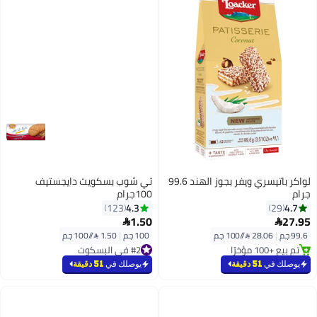
لواكر باتيسري ويفر بجوز الهند 99.6
تي شوب بسكويت دايجستيف
جرام
100جرام
4.3
4.7
123
29
#3 في الويفر
1.50
27.95


بتخلّص بسرعة
99.6 جم
|
28.06 /⁨/100 جم⁩
100 جم
|
1.50 /⁨/100 جم⁩
تم بيع +100 مؤخرًا
#2 في البسكوت
#3 في الويفر
بتخلّص بسرعة
#2 في البسكوت
يوصلك في
51 دقيقة
يوصلك في
51 دقيقة