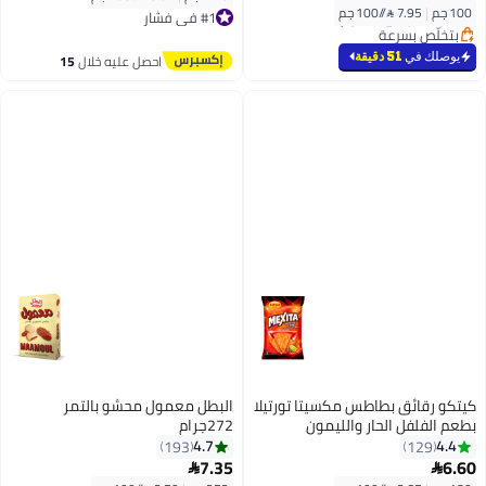
أقل سعر في 30 يوم
#1 في فشار
100 جم
|
7.95 /⁨/100 جم⁩
بتخلّص بسرعة
توصيل مجاني
#1 في تمور
باقي 1 وحدات في المخزون
تم بيع +2400 مؤخرًا
يوصلك في
51 دقيقة
احصل عليه خلال
15
#1 في فشار
اغسطس
كيتكو رقائق بطاطس مكسيتا تورتيلا
البطل معمول محشو بالتمر
بطعم الفلفل الحار والليمون
272جرام
180جرام
4.7
4.4
193
129
توصيل مجاني
توصيل مجاني
7.35
6.60


باقي 1 وحدات في المخزون
بتخلّص بسرعة