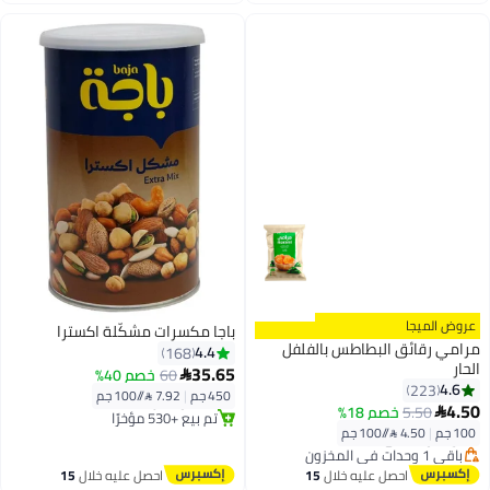
اغسطس
اغسطس
عروض الميجا
باجا مكسرات مشكّلة اكسترا
مرامي رقائق البطاطس بالفلفل
4.4
168
الحار
توصيل مجاني
35.65
60
خصم 40%

بتخلّص بسرعة
4.6
223
450 جم
|
7.92 /⁨/100 جم⁩
تم بيع +530 مؤخرًا
أقل سعر في 30 يوم
4.50
5.50
خصم 18%

توصيل مجاني
توصيل مجاني
100 جم
|
4.50 /⁨/100 جم⁩
باقي 1 وحدات في المخزون
أقل سعر في 30 يوم
احصل عليه خلال
15
احصل عليه خلال
15