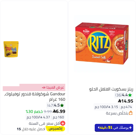
عرض الميجا 📣
ريتز بسكويت الفلفل الحلو
Gandour شوكولاتة قندور توفيلوك،
4.4
36
160 غرام
14.95

4.5
47
474 جم
|
3.15 /⁨/100 جم⁩
6.99
9.99
خصم 30%

بتخلّص بسرعة
160 جم
|
4.37 /⁨/100 جم⁩
بتخلّص بسرعة
أقل سعر في السنة
توصيل مجاني
يوصلك في
51 دقيقة
احصل عليه خلال
15
باقي 6 وحدات في المخزون
اغسطس
تم بيع +380 مؤخرًا