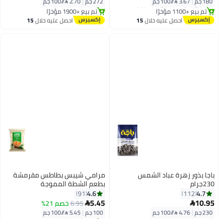
180 جم
|
3.67 /⁨/100 جم⁩
272 جم
|
2.70 /⁨/100 جم⁩
تم بيع +1100 مؤخرًا
تم بيع +1900 مؤخرًا
توصيل مجاني
توصيل مجاني
احصل عليه خلال
15
احصل عليه خلال
15
اغسطس
اغسطس
باجا بذور زهرة عباد الشمس
مرامي شيبس بطاطس مقرمشة
230جرام
بطعم الشطة المموجة
4.6
4.7
91
112
#31 في شيبس
5.45
10.95
6.95
خصم 21%


بتخلّص بسرعة
230 جم
|
4.76 /⁨/100 جم⁩
100 جم
|
5.45 /⁨/100 جم⁩
توصيل مجاني
تم بيع +1300 مؤخرًا