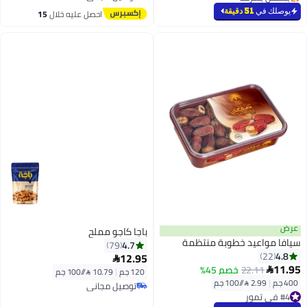
تم بيع +760 مؤخرًا
بتخلّص بسرعة
يوصلك في
51 دقيقة
احصل عليه خلال
15
اغسطس
عرض
باجا كاجو مملح
سيافا مواعيد خطوبة منتظمة
4.7
79
4.8
22
12.95

11.95
22.11
خصم 45%

120 جم
|
10.79 /⁨/100 جم⁩
توصيل مجاني
400 جم
|
2.99 /⁨/100 جم⁩
#4 في تمور
تم بيع +540 مؤخرًا
بتخلّص بسرعة
توصيل مجاني