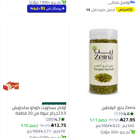
تم بيع +1100 مؤخرًا
#31 في شيبس
توصيل مجاني
يوصلك في
51 دقيقة
احصل عليه خلال
15
اغسطس
أفضل المنتجات
Zeina بذور اليقطين
أولكر بسكويت كوكو ساندويش
23.5جرام عبوة من 20 قطعة
4.6
119
#1 في المكسرات والبذور
27.95
4.7
289
31.50
خصم 11%

بتخلّص بسرعة
#1 في البسكوت
12.75
14.25
خصم 10%
340 جم
|
8.22 /⁨/100 جم⁩

تم بيع +320 مؤخرًا
بتخلّص بسرعة
470 جم
|
2.71 /⁨/100 جم⁩
#1 في المكسرات والبذور
تم بيع +5100 مؤخرًا