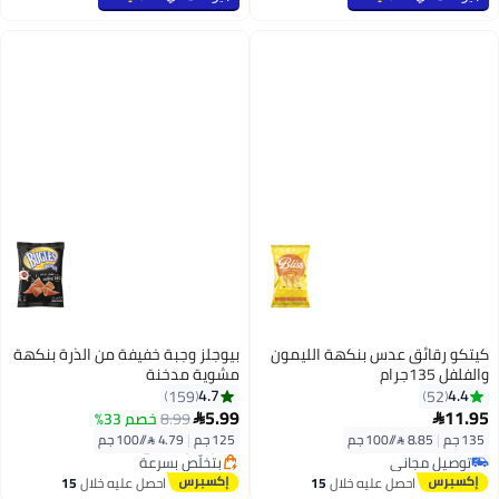
كيتكو رقائق عدس بنكهة الليمون
بيوجلز وجبة خفيفة من الذرة بنكهة
والفلفل 135جرام
مشوية مدخنة
4.7
4.4
159
52
أقل سعر في 30 يوم
5.99
11.95
8.99
خصم 33%


توصيل مجاني
135 جم
|
8.85 /⁨/100 جم⁩
125 جم
|
4.79 /⁨/100 جم⁩
توصيل مجاني
بتخلّص بسرعة
باقي 1 وحدات في المخزون
أقل سعر في 30 يوم
احصل عليه خلال
15
احصل عليه خلال
15
توصيل مجاني