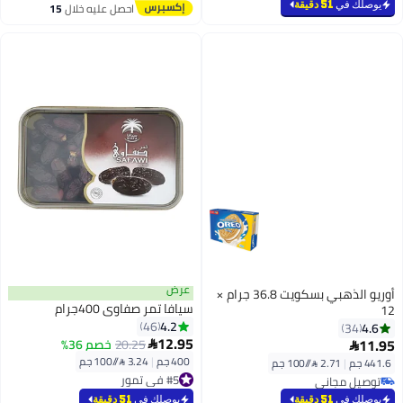
#4 في تمور
يوصلك في
51 دقيقة
احصل عليه خلال
15
اغسطس
عرض
أوريو الذهبي بسكويت 36.8 جرام ×
سيافا تمر صفاوي 400جرام
12
4.2
46
4.6
34
12.95
11.95
20.25
خصم 36%


400 جم
|
3.24 /⁨/100 جم⁩
441.6 جم
|
2.71 /⁨/100 جم⁩
#5 في تمور
توصيل مجاني
#5 في تمور
توصيل مجاني
يوصلك في
51 دقيقة
يوصلك في
51 دقيقة