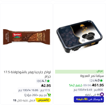
اغسطس
اغسطس
عرض
لواكر جاردينا ويفر بالشوكولاتة 17.5
سيافا تمر العجوة
جرام
4.0
24
4.1
86
51.95
توصيل مجاني
2.95
89.96
خصم 42%


باقي 1 وحدات في المخزون
800 جم
|
6.49 /⁨/100 جم⁩
17.5 جم
|
16.86 /⁨/100 جم⁩
تم بيع +260 مؤخرًا
#6 في تمور
توصيل مجاني
#6 في تمور
يوصلك في
51 دقيقة
احصل عليه خلال
15
اغسطس