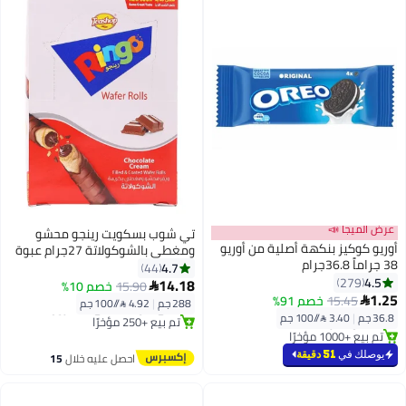
عرض الميجا 📣
تي شوب بسكويت رينجو محشو
أوريو كوكيز بنكهة أصلية من أوريو
ومغطى بالشوكولاتة 27جرام عبوة
38 جراماً 36.8جرام
من 12 قطعة
4.7
44
4.5
279
توصيل مجاني
14.18
15.90
خصم 10%

أقل سعر في السنة
باقي 1 وحدات في المخزون
1.25
15.45
خصم 91%

288 جم
|
4.92 /⁨/100 جم⁩
بتخلّص بسرعة
تم بيع +250 مؤخرًا
36.8 جم
|
3.40 /⁨/100 جم⁩
تم بيع +1000 مؤخرًا
توصيل مجاني
أقل سعر في السنة
يوصلك في
51 دقيقة
احصل عليه خلال
15
اغسطس