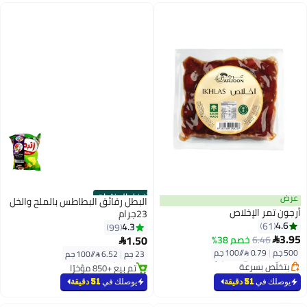
أقل سعر في السنة
أفضل المنتجات
عرض
البطل رقائق البطاطس بالملح والخل
أرجون تمر الإخلاص
23جرام
4.6
61
4.3
99
#7 في تمور
3.95
#4 في شيبس
1.50
6.46
خصم 38%


أقل سعر في 30 يوم
بتخلّص بسرعة
500 جم
|
0.79 /⁨/100 جم⁩
23 جم
|
6.52 /⁨/100 جم⁩
بتخلّص بسرعة
تم بيع +850 مؤخرًا
#7 في تمور
#4 في شيبس
يوصلك في
51 دقيقة
يوصلك في
51 دقيقة