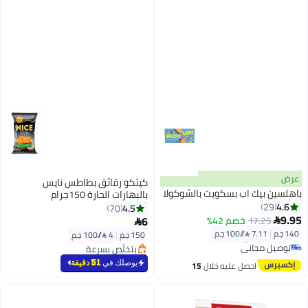
عرض
كيتكو رقائق بطاطس نايس
باهلسين بيك اب بسكويت بالشوكولا
بالبهارات الحارة 150جرام
4.6
29
4.5
70
#8 في البسكوت
9.95
6
17.25
خصم 42%


أقل سعر في السنة
140 جم
|
7.11 /⁨/100 جم⁩
150 جم
|
4 /⁨/100 جم⁩
توصيل مجاني
بتخلّص بسرعة
#8 في البسكوت
بتخلّص بسرعة
يوصلك في
51 دقيقة
احصل عليه خلال
15
اغسطس