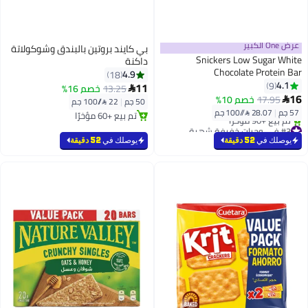
عرض One الكبير
بي كايند بروتين بالبندق وشوكولاتة
Snickers Low Sugar White
داكنة
Chocolate Protein Bar
4.9
18
4.1
9
11
13.25
خصم 16%

16
17.95
خصم 10%

50 جم
|
22 /⁨/100 جم⁩
57 جم
|
28.07 /⁨/100 جم⁩
تم بيع +60 مؤخرًا
#3 في وجبات خفيفة شهية
تم بيع +60 مؤخرًا
بتخلّص بسرعة
يوصلك في
52 دقيقة
يوصلك في
52 دقيقة
تم بيع +90 مؤخرًا
#3 في وجبات خفيفة شهية