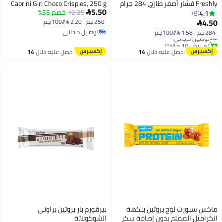
Freshly فشار أصفر طازج، 284 جرام
Caprini Girl Choco Crispies, 250 g
5.50
12.25
خصم 55%
4.1

9
4.50
250 جم
|
2.20 /⁨/100 جم⁩

توصيل مجاني
284 جم
|
1.58 /⁨/100 جم⁩
توصيل مجاني
توصيل مجاني
تم بيع +10 مؤخرًا
توصيل مجاني
احصل عليه خلال
14
احصل عليه خلال
14
اغسطس
اغسطس
ماكس سبورت لوح بروتين بنكهة
بيرفورم بار بروتين براوني
الكراميل المملح بدون إضافة سكر
الشوكولاتة