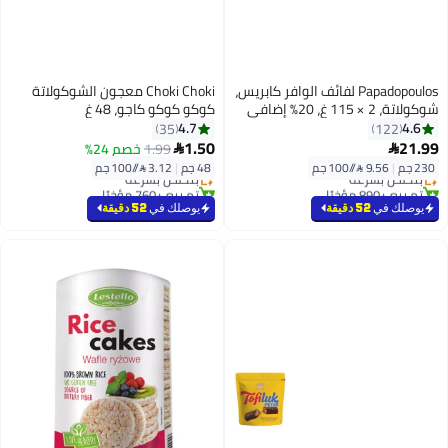
Papadopoulos لفائف الوافر كابريس،
Choki Choki معجون الشوكولاتة
شوكولاتة، 2 × 115 غ، 20% إضافي
كوكو كوكو كاجو، 48 غ
4.7
4.6
35
122
1.50
21.99
1.99
خصم 24%


230 جم
|
9.56 /⁨/100 جم⁩
48 جم
|
3.12 /⁨/100 جم⁩
بتخلّص بسرعة
بتخلّص بسرعة
تم بيع +890 مؤخرًا
تم بيع +760 مؤخرًا
بتخلّص بسرعة
بتخلّص بسرعة
يوصلك في
52 دقيقة
يوصلك في
52 دقيقة