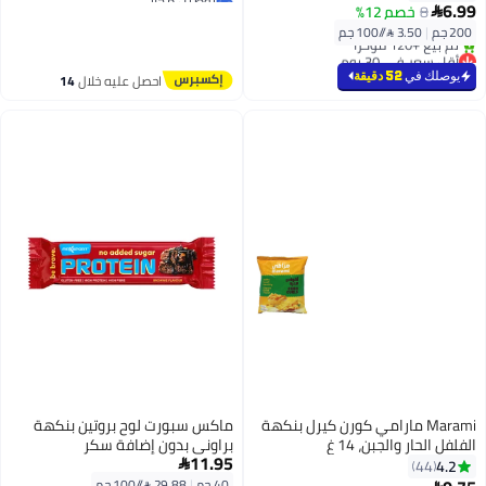
6.99
8
خصم 12%
أقل سعر في 7 يوم

200 جم
|
3.50 /⁨/100 جم⁩
أقل سعر في 30 يوم
بتخلّص بسرعة
يوصلك في
52 دقيقة
احصل عليه خلال
14
تم بيع +120 مؤخرًا
اغسطس
أقل سعر في 30 يوم
Marami مارامي كورن كيرل بنكهة
ماكس سبورت لوح بروتين بنكهة
الفلفل الحار والجبن، 14 غ
براوني بدون إضافة سكر
11.95
4.2

44
أقل سعر في السنة
40 جم
|
29.88 /⁨/100 جم⁩