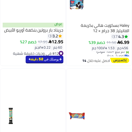
عرض
Haley بسكويت هالي بكريمة
جريناد بار بروتين بنكهة أوريو الأبيض
الفانيليا، 38 جرام × 12
3.2
3
4.3
37
12.95
6.99
17.95
خصم 27%
11.50
خصم 39%


60 جم
|
0.22 /⁨/جم⁩
456 جم
|
1.53 /⁨/100 جم⁩
#12 في وجبات خفيفة شهية
توصيل مجاني
#12 في وجبات خفيفة شهية
بتخلّص بسرعة
يوصلك في
52 دقيقة
احصل عليه خلال
14
تم بيع +100 مؤخرًا
اغسطس
توصيل مجاني