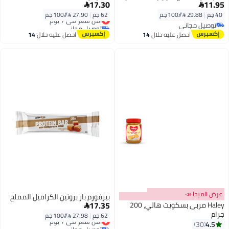
17.30
11.95


40 جم
|
29.88 /⁨/100 جم⁩
62 جم
|
27.90 /⁨/100 جم⁩
أقل سعر في 7 يوم
توصيل مجاني
توصيل مجاني
توصيل مجاني
أقل سعر في 7 يوم
احصل عليه خلال
14
احصل عليه خلال
14
اغسطس
اغسطس
عرض الميجا 📣
بيرفورم بار بروتين الكراميل المملح
17.35
Haley مربى بسكويت هالي، 200

جرام
62 جم
|
27.98 /⁨/100 جم⁩
أقل سعر في 7 يوم
4.5
30
توصيل مجاني