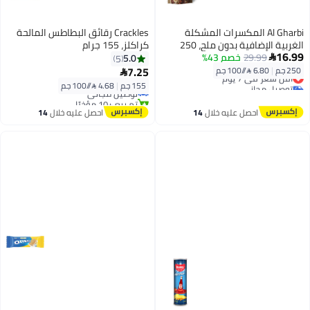
Al Gharbi المكسرات المشكلة
Crackles رقائق البطاطس المالحة
الغربية الإضافية بدون ملح، 250
كراكلز، 155 جرام
16.99
جرام
29.99
خصم 43%
5.0
5

7.25
250 جم
|
6.80 /⁨/100 جم⁩
أقل سعر في 7 يوم

توصيل مجاني
155 جم
|
4.68 /⁨/100 جم⁩
توصيل مجاني
أقل سعر في 7 يوم
تم بيع +10 مؤخرًا
توصيل مجاني
احصل عليه خلال
14
احصل عليه خلال
14
اغسطس
اغسطس