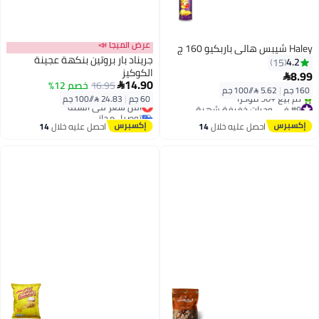
عرض الميجا 📣
Haley شيبس هالي باربكيو 160 ج
جريناد بار بروتين بنكهة عجينة
4.2
15
الكوكيز
8.99

14.90
16.95
خصم 12%

160 جم
|
5.62 /⁨/100 جم⁩
60 جم
|
24.83 /⁨/100 جم⁩
أقل سعر في السنة
#9 في وجبات خفيفة شهية
توصيل مجاني
توصيل مجاني
أقل سعر في السنة
احصل عليه خلال
14
احصل عليه خلال
14
تم بيع +50 مؤخرًا
اغسطس
اغسطس
#9 في وجبات خفيفة شهية