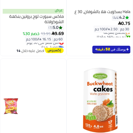
عرض
Hala بسكويت هلا بالشوفان، 30 غ
ماكس سبورت لوح بروتين بنكهة
4.2
44
الشوكولاتة
0.75

5.0
1
30 جم
|
2.50 /⁨/100 جم⁩
بتخلّص بسرعة
9.69
13.95
خصم 30%

تم بيع +160 مؤخرًا
60 جم
|
16.15 /⁨/100 جم⁩
بتخلّص بسرعة
أقل سعر في 30 يوم
توصيل مجاني
أقل سعر في 30 يوم
يوصلك في
52 دقيقة
احصل عليه خلال
14
اغسطس