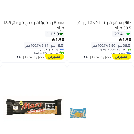
Ritz بسكويت ريتز بنكهة الجبنة،
Roma بسكويتات رومي كريمة، 18.5
39.5 جرام
جرام
5.0
4.1
11
27
1.50
1.50


39.5 جم
|
3.80 /⁨/100 جم⁩
18.5 جم
|
8.11 /⁨/100 جم⁩
توصيل مجاني
توصيل مجاني
تم بيع +50 مؤخرًا
باقي 1 وحدات في المخزون
توصيل مجاني
احصل عليه خلال
14
احصل عليه خلال
14
تم بيع +30 مؤخرًا
اغسطس
اغسطس
توصيل مجاني