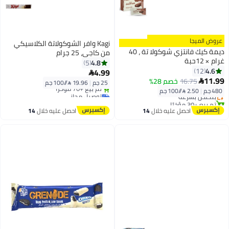
عروض الميجا
Kagi وافر الشوكولاتة الكلاسيكي
ديمة كيك فانتزي شوكولا تة ، 40
من كاجي، 25 جرام
غرام × 12حبة
4.8
5
4.6
12
4.99

أقل سعر في 30 يوم
11.99
16.75
خصم 28%

25 جم
|
19.96 /⁨/100 جم⁩
توصيل مجاني
480 جم
|
2.50 /⁨/100 جم⁩
بتخلّص بسرعة
توصيل مجاني
تم بيع +30 مؤخرًا
باقي 1 وحدات في المخزون
أقل سعر في 30 يوم
تم بيع +70 مؤخرًا
احصل عليه خلال
14
احصل عليه خلال
14
توصيل مجاني
اغسطس
اغسطس