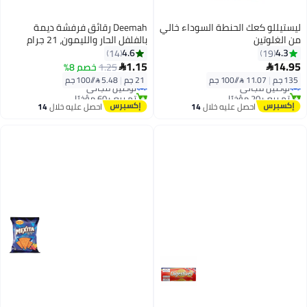
ليستيللو كعك الحنطة السوداء خالي
Deemah رقائق فرفشة ديمة
من الغلوتين
بالفلفل الحار والليمون، 21 جرام
4.6
4.3
14
19
1.15
14.95
1.25
خصم 8%


135 جم
|
11.07 /⁨/100 جم⁩
21 جم
|
5.48 /⁨/100 جم⁩
توصيل مجاني
توصيل مجاني
تم بيع +20 مؤخرًا
تم بيع +60 مؤخرًا
توصيل مجاني
توصيل مجاني
احصل عليه خلال
14
احصل عليه خلال
14
اغسطس
اغسطس