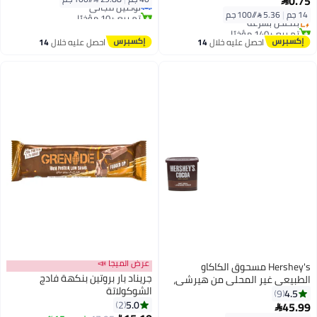
0.75

توصيل مجاني
توصيل مجاني
تم بيع +10 مؤخرًا
14 جم
|
5.36 /⁨/100 جم⁩
بتخلّص بسرعة
توصيل مجاني
تم بيع +140 مؤخرًا
أقل سعر في السنة
احصل عليه خلال
14
احصل عليه خلال
14
اغسطس
اغسطس
عرض الميجا 📣
Hershey's مسحوق الكاكاو
جريناد بار بروتين بنكهة فادج
الطبيعي غير المحلى من هيرشي،
الشوكولاتة
230 جرام
4.5
9
5.0
2
45.99
