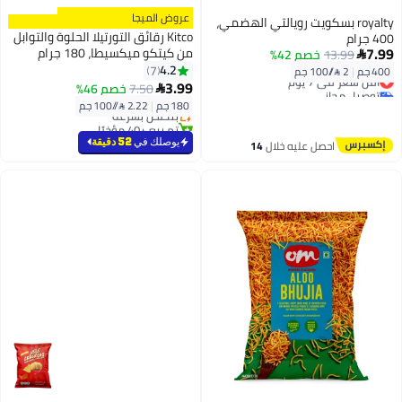
عروض الميجا
royalty بسكويت رويالتي الهضمي،
Kitco رقائق التورتيلا الحلوة والتوابل
400 جرام
7.99
من كيتكو ميكسيطا، 180 جرام
13.99
خصم 42%

4.2
7
400 جم
|
2 /⁨/100 جم⁩
أقل سعر في 7 يوم
#7 في وجبات خفيفة شهية
3.99
7.50
خصم 46%
توصيل مجاني

أقل سعر في السنة
أقل سعر في 7 يوم
180 جم
|
2.22 /⁨/100 جم⁩
بتخلّص بسرعة
تم بيع +40 مؤخرًا
#7 في وجبات خفيفة شهية
يوصلك في
52 دقيقة
احصل عليه خلال
14
اغسطس