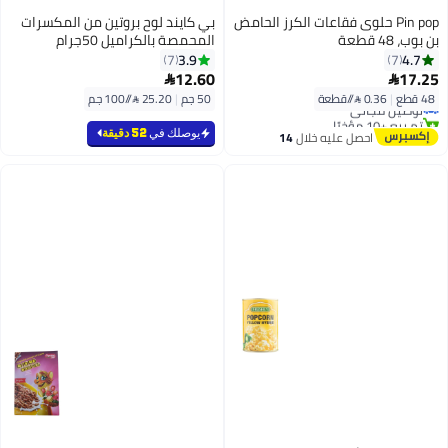
Pin pop حلوى فقاعات الكرز الحامض
بي كايند لوح بروتين من المكسرات
بن بوب، 48 قطعة
المحمصة بالكراميل 50جرام
3.9
4.7
7
7
12.60
17.25


48 قطع
|
0.36 /⁨/قطعة⁩
50 جم
|
25.20 /⁨/100 جم⁩
توصيل مجاني
تم بيع +10 مؤخرًا
توصيل مجاني
يوصلك في
52 دقيقة
احصل عليه خلال
14
اغسطس