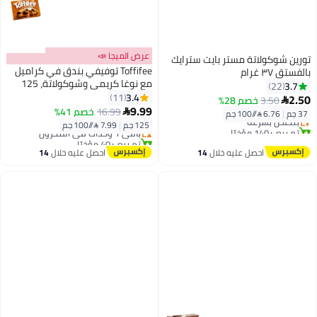
عرض الميجا 📣
تورين شوكولاتة مستر بايت سترايك
Toffifee توفيفي بندق في كراميل
بالفستق ٣٧ غرام
مع نوغا كريمي وشوكولاتة، 125
3.7
22
#5 في وجبات خفيفة شهية
جرام
3.4
11
2.50
3.50
خصم 28%

توصيل مجاني
أقل سعر في السنة
9.99
16.99
خصم 41%

37 جم
|
6.76 /⁨/100 جم⁩
بتخلّص بسرعة
توصيل مجاني
125 جم
|
7.99 /⁨/100 جم⁩
تم بيع +140 مؤخرًا
باقي 1 وحدات في المخزون
#5 في وجبات خفيفة شهية
تم بيع +40 مؤخرًا
أقل سعر في السنة
احصل عليه خلال
14
احصل عليه خلال
14
اغسطس
اغسطس