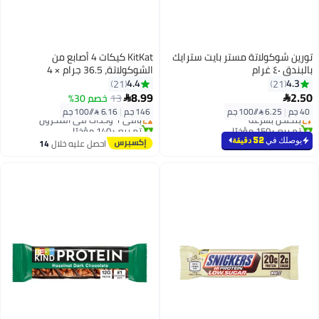
تورين شوكولاتة مستر بايت سترايك
KitKat كيكات 4 أصابع من
بالبندق ٤٠ غرام
الشوكولاتة، 36.5 جرام × 4
4.4
4.3
21
21
أقل سعر في 30 يوم
8.99
2.50
13
خصم 30%


توصيل مجاني
40 جم
|
6.25 /⁨/100 جم⁩
146 جم
|
6.16 /⁨/100 جم⁩
بتخلّص بسرعة
باقي 1 وحدات في المخزون
تم بيع +150 مؤخرًا
تم بيع +140 مؤخرًا
بتخلّص بسرعة
أقل سعر في 30 يوم
يوصلك في
52 دقيقة
احصل عليه خلال
14
اغسطس