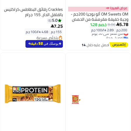
عرض الميجا 📣
Crackles رقائق البطاطس كراكليس
OM Sweets OM ألو بوجيا 200جم -
بالفلفل الحار، 155 جرام
وجبة خفيفة مقرمشة من الحمص
5.0
6
5.78
8.06
خصم 28%

7.25

200 جم
|
2.89 /⁨/100 جم⁩
أقل سعر في 30 يوم
155 جم
|
4.68 /⁨/100 جم⁩
توصيل مجاني
بتخلّص بسرعة
أقل سعر في 30 يوم
بتخلّص بسرعة
يوصلك في
52 دقيقة
احصل عليه خلال
14
اغسطس