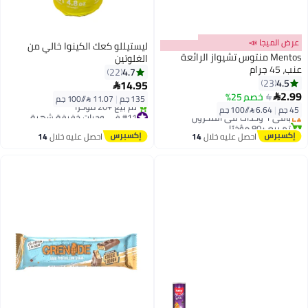
عرض الميجا 📣
ليستيللو كعك الكينوا خالي من
Mentos منتوس تشيواز الرائعة
الغلوتين
عنب، 45 جرام
4.7
22
4.5
23
14.95

أقل سعر في السنة
2.99
4
خصم 25%

135 جم
|
11.07 /⁨/100 جم⁩
توصيل مجاني
45 جم
|
6.64 /⁨/100 جم⁩
باقي 1 وحدات في المخزون
#11 في وجبات خفيفة شهية
تم بيع +80 مؤخرًا
توصيل مجاني
أقل سعر في السنة
تم بيع +20 مؤخرًا
احصل عليه خلال
14
احصل عليه خلال
14
#11 في وجبات خفيفة شهية
اغسطس
اغسطس