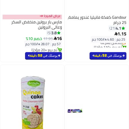
عرض الميجا 📣
Gandour كعكة فانيليا غندور يمامة،
مارس بار بروتين منخفض السكر
25 جرام
وعالي البروتين
4.1
21
3.8
5
1.15

16
17.95
خصم 10%

25 جم
|
4.60 /⁨/100 جم⁩
بتخلّص بسرعة
57 جم
|
28.07 /⁨/100 جم⁩
تم بيع +110 مؤخرًا
بتخلّص بسرعة
تم بيع +20 مؤخرًا
تم بيع +20 مؤخرًا
يوصلك في
52 دقيقة
يوصلك في
52 دقيقة