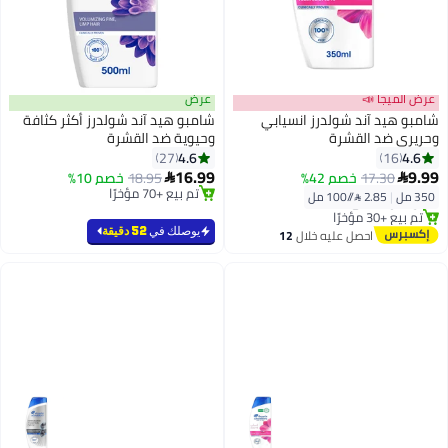
ا 📣
عرض
 آند شولدرز انسيابي
شامبو هيد آند شولدرز أكثر كثافة
د القشرة
وحيوية ضد القشرة
4.6
27
16.99
في 7 يوم
17.
خصم 42%
18.95
خصم 10%

مجاني
تم بيع +70 مؤخرًا
 مل⁩
رًا
تم بيع +70 مؤخرًا
في 7 يوم
يوصلك في
52 دقيقة
احصل عليه خلال
12
اغسطس