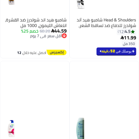
Head & Shoulders شامبو هيد آند
شامبو هيد اند شولدرز ضد القشرة،
لدفاع ضد تساقط الشعر،
انتعاش الليمون، 1000 مل
44.59
60.20
خصم 25%

أقل سعر في 7 يوم
توصيل مجاني
أقل سعر في 7 يوم
في
52 دقيقة
احصل عليه خلال
12
اغسطس