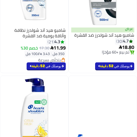
شامبو هيد آند شولدرز نظافة
د آند شولدرز ضد القشرة
وأناقة يومية ضد القشرة
4.3
21
11.99
17.30
خصم 30%

رًا
350 مل
|
3.43 /⁨/100 مل⁩
رًا
بتخلّص بسرعة
تم بيع +90 مؤخرًا
بتخلّص بسرعة
في
52 دقيقة
يوصلك في
52 دقيقة