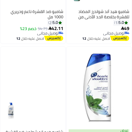
د آند شولدرز المضاد
شامبو ضد القشرة ناعم وحريري
لاصة الحد الأدنى من
1000 مل
نظيف نقي، 400 مل
5.0
2
42.11
54.75
خصم 23%

مجاني
توصيل مجاني
مجاني
توصيل مجاني
احصل عليه خلال
12
احصل عليه خلال
12
اغسطس
اغسطس
شامبو هيد اند شولدرز ضد القشرة،