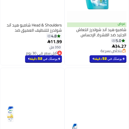
Head & Shoulders شامبو هيد آند
د آند شولدرز انتعاش
شولدرز للتنظيف العميق ضد
 القشرة، الإحساس
القشرة، 350 مل
4.8
8
الفورية لراحة من الحكة
11.99

350 مل
 بسرعة
أقل سعر في 30 يوم
رًا
تم بيع +30 مؤخرًا
 بسرعة
أقل سعر في 30 يوم
في
52 دقيقة
يوصلك في
52 دقيقة