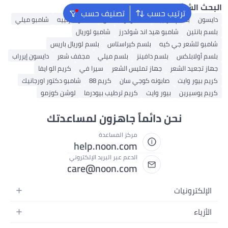
لشائع
ترتيب حسب
تصنيف حسب
بلسم غارنييه
شامبو أولابلكس
شامبو غارنييه
شامبو ميلي
تين
شامبو هيد اند شولدرز
شامبو لوريال
لشعر جي كيه
بلسم كيراستاس
بلسم لوريال باريس
لابلكس
بلسم دافينز
بلسم ميلي
مجفف شعر
دايسون إيرراب
عيد الشعر
جهاز تمليس الشعر
سيرا في
كريم الو ايفا
ر وايت
صابونه كوجي سان
كريم 88
شامبو دكتور اورجانيك
سيرين
بيور وايت
كريم ترطيب بيودرما
لوشن كوزمو
نحن دائماً جاهزون لمساعدتك
مركز المساعدة
help.noon.com
الدعم عبر البريد الإلكتروني
care@noon.com
ترونيات
تف المتحركة
ء
 التابلت