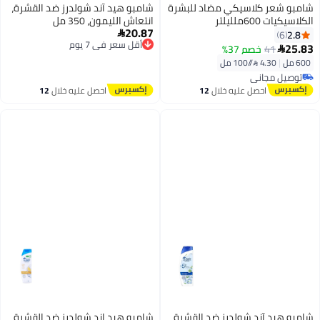
ر كلاسيكي مضاد للبشرة
شامبو هيد آند شولدرز ضد القشرة،
لليلتر
انتعاش الليمون، 350 مل
20.87

أقل سعر في 7 يوم
41
خصم 37%
توصيل مجاني
أقل سعر في 7 يوم
 مل⁩
مجاني
مجاني
احصل عليه خلال
12
احصل عليه خلال
12
اغسطس
اغسطس
د آند شولدرز ضد القشرة
شامبو هيد اند شولدرز ضد القشرة