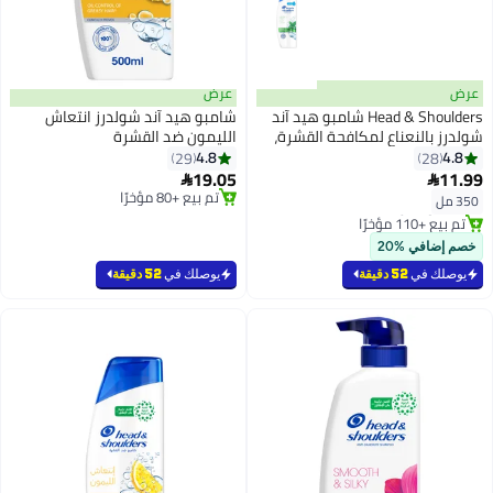
عرض
Head & Shoulders شامبو هيد آند
شامبو هيد آند شولدرز انتعاش
لنعناع لمكافحة القشرة،
الليمون ضد القشرة
4.8
29
19.05
ي 30 يوم

 بسرعة
تم بيع +80 مؤخرًا
رًا
تم بيع +80 مؤخرًا
ي 30 يوم
ي %20
في
52 دقيقة
يوصلك في
52 دقيقة