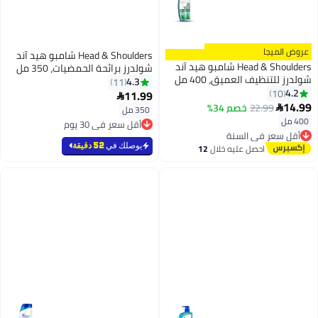
جا
Head & Shoulders شامبو هيد آند
Head & Shoulders شامبو هيد آند
شولدرز برائحة الحمضيات، 350 مل
نظيف العميق، 400 مل
4.3
11
11.99

22.99
خصم 34%
350 مل
أقل سعر في 30 يوم
ر في السنة
تم بيع +20 مؤخرًا
مجاني
أقل سعر في 30 يوم
يوصلك في
52 دقيقة
احصل عليه خلال
12
اغسطس
رًا
ر في السنة