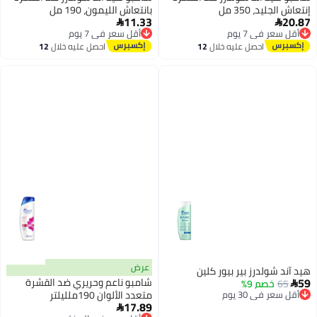
، 350 مل
بانتعاش الليمون، 190 مل
11.33

في 7 يوم
أقل سعر في 7 يوم
مجاني
توصيل مجاني
احصل عليه خلال
12
احصل عليه خلال
12
في 7 يوم
أقل سعر في 7 يوم
اغسطس
اغسطس
عرض
ولدرز بير بيور كلين
شامبو ناعم وحريري ضد القشرة
صم 9%
ي 30 يوم
متعدد الألوان 190ملليلتر
مجاني
17.89

ي 30 يوم
أقل سعر في السنة