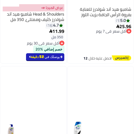
عرض الميجا 📣
 آند شولدرز للعناية
Head & Shoulders شامبو هيد آند
أس الجافة بزيت اللوز
شولدرز كثيف وممتلئ، 350 مل
ل
4.7
16
في 7 يوم
11.99

مجاني
350 مل
في 7 يوم
أقل سعر في 30 يوم
تم بيع +10 مؤخرًا
أقل سعر في 30 يوم
خصم إضافي %20
يوصلك في
52 دقيقة
احصل عليه خلال
12
اغسطس