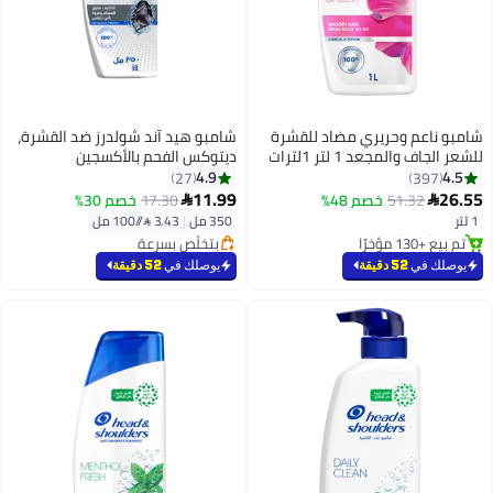
عم وحريري مضاد للقشرة
شامبو هيد آند شولدرز ضد القشرة،
المجعد 1 لتر 1لترات
ديتوكس الفحم بالأكسجين
4.9
27
3
11.99
51.32
خصم 48%
17.30
خصم 30%

 بسرعة
350 مل
|
3.43 /⁨/100 مل⁩
رًا
بتخلّص بسرعة
تم بيع +140 مؤخرًا
بتخلّص بسرعة
في
52 دقيقة
يوصلك في
52 دقيقة