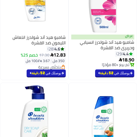
شامبو هيد آند شولدرز انتعاش
 آند شولدرز انسيابي
الليمون ضد القشرة
د القشرة
4.6
28
12.83
17.30
خصم 25%

350 مل
|
3.67 /⁨/100 مل⁩
بتخلّص بسرعة
رًا
تم بيع +110 مؤخرًا
رًا
بتخلّص بسرعة
في
52 دقيقة
يوصلك في
52 دقيقة