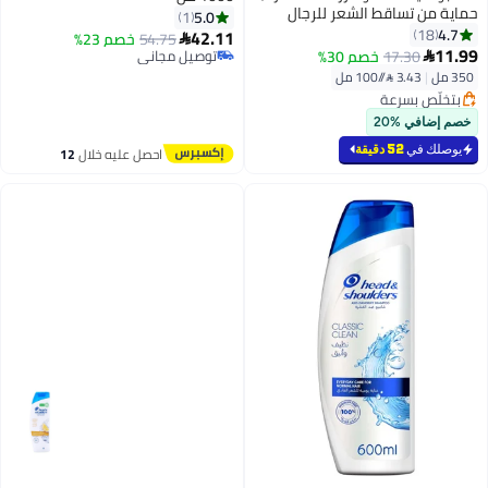
 تساقط الشعر للرجال
5.0
1
42.11
54.75
خصم 23%

17.30
خصم 30%
توصيل مجاني
توصيل مجاني
 مل⁩
 بسرعة
رًا
 بسرعة
ي %20
في
52 دقيقة
احصل عليه خلال
12
اغسطس