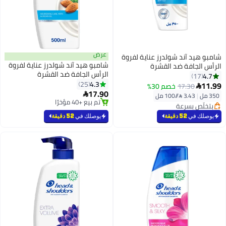
عرض
 آند شولدرز عناية لفروة
شامبو هيد آند شولدرز عناية لفروة
جافة ضد القشرة
الرأس الجافة ضد القشرة
4.3
25
17.30
خصم 30%
17.90

 مل⁩
 بسرعة
تم بيع +40 مؤخرًا
رًا
تم بيع +40 مؤخرًا
 بسرعة
في
52 دقيقة
يوصلك في
52 دقيقة