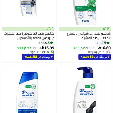
عرض
 آند شولدرز بالنعناع
شامبو هيد آند شولدرز ضد القشرة،
د القشرة
ديتوكس الفحم بالأكسجين
4.6
23
16.99
18.95
خصم 11%
19.10
خصم 11%

 بسرعة
تم بيع +80 مؤخرًا
رًا
تم بيع +80 مؤخرًا
 بسرعة
في
52 دقيقة
يوصلك في
52 دقيقة