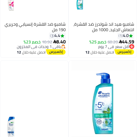
د اند شولدرز ضد القشرة،
شامبو ضد القشرة إنسيابي وحريري
 1000 مل
190 مل
أقل سعر في 7 يوم
4.4
3
توصيل مجاني
8.40
60.20
خصم 25%
10.92
خصم 23%

في 7 يوم
باقي 1 وحدات في المخزون
مجاني
أقل سعر في 7 يوم
احصل عليه خلال
12
احصل عليه خلال
12
في 7 يوم
اغسطس
اغسطس