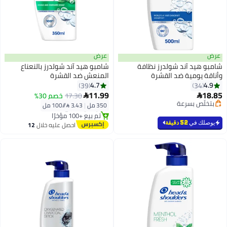
عرض
د آند شولدرز نظافة
شامبو هيد آند شولدرز بالنعناع
ومية ضد القشرة
المنعش ضد القشرة
4.7
39
11.99
أقل سعر في 7 يوم
17.30
خصم 30%

 بسرعة
توصيل مجاني
350 مل
|
3.43 /⁨/100 مل⁩
رًا
تم بيع +100 مؤخرًا
 بسرعة
أقل سعر في 7 يوم
في
52 دقيقة
احصل عليه خلال
12
اغسطس