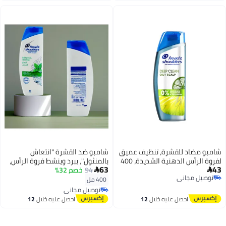
اد للقشرة، تنظيف عميق
شامبو ضد القشرة "انتعاش
لفروة الرأس الدهنية الشديدة، 400
بالمنثول"، يبرد وينشط فروة الرأس،
63
94
خصم 32%
بتقنية الرغوة القصوى، للاستخدام

مجاني
اليومي، 400 مل
400 مل
مجاني
توصيل مجاني
توصيل مجاني
احصل عليه خلال
12
احصل عليه خلال
12
اغسطس
اغسطس