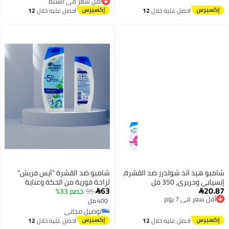
توصيل مجاني
احصل عليه خلال
12
احصل عليه خلال
12
أقل سعر في السنة
اغسطس
اغسطس
د آند شولدرز ضد القشرة،
شامبو ضد القشرة "آيس فريش"
ري، 350 مل
لراحة فورية من الحكة وعناية
63
95
خصم 33%
منعشة ومبردة لفروة الرأس، 400

في 7 يوم
مل
400 مل
مجاني
في 7 يوم
توصيل مجاني
توصيل مجاني
احصل عليه خلال
12
احصل عليه خلال
12
اغسطس
اغسطس