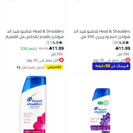
Head & Shoulders شامبو هيد آند
Head & Shoulders شامبو هيد آند
 وحريري، 350 مل
شولدرز بالفحم للتخلص من القشرة،
350 مل
4.9
21
11.99
18.99
خصم 36%

350 مل
ي 30 يوم
أقل سعر في 30 يوم
رًا
توصيل مجاني
ي 30 يوم
بتخلّص بسرعة
في
52 دقيقة
احصل عليه خلال
12
تم بيع +70 مؤخرًا
اغسطس
أقل سعر في 30 يوم