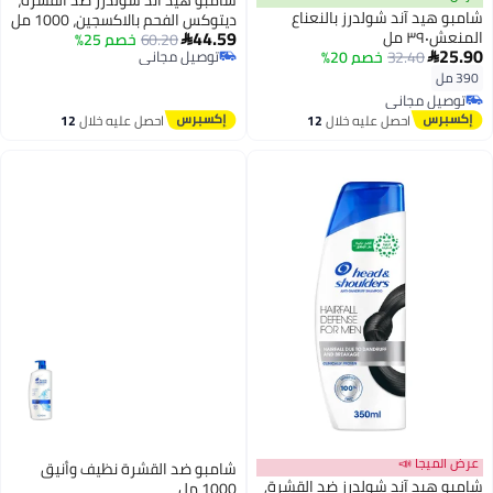
 آند شولدرز بالنعناع
ديتوكس الفحم بالاكسجين، 1000 مل
44.59
60.20
خصم 25%

32.40
خصم 20%
توصيل مجاني
توصيل مجاني
مجاني
مجاني
احصل عليه خلال
12
احصل عليه خلال
12
اغسطس
اغسطس
ا 📣
شامبو ضد القشرة نظيف وأنيق
د آند شولدرز ضد القشرة,
1000 مل