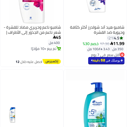
 آند شولدرز أكثر كثافة
شامبو ناعم وحريري مضاد للقشرة -
د القشرة
شعر ناعم من الجذور إلى الأطراف |
45
توصيل مجاني
لشعر ناعم وخالٍ من التجعد 400 مل

بتخلّص بسرعة
400 مل
17.30
خصم 30%
تم بيع +10 مؤخرًا
 مل⁩
توصيل مجاني
في 7 يوم
رًا
في 7 يوم
في
52 دقيقة
احصل عليه خلال
12
اغسطس