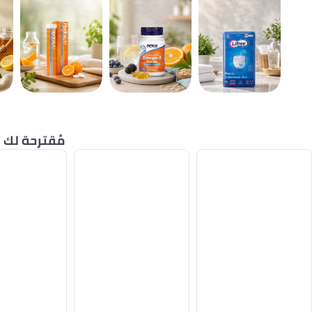
مُقترحة لك