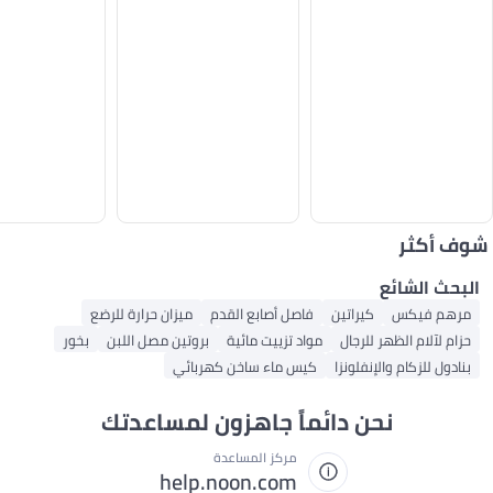
شوف أكثر
البحث الشائع
مرهم فيكس
كيراتين
فاصل أصابع القدم
ميزان حرارة للرضع
حزام لآلام الظهر للرجال
مواد تزييت مائية
بروتين مصل اللبن
بخور
بنادول للزكام والإنفلونزا
كيس ماء ساخن كهربائي
نحن دائماً جاهزون لمساعدتك
مركز المساعدة
help.noon.com