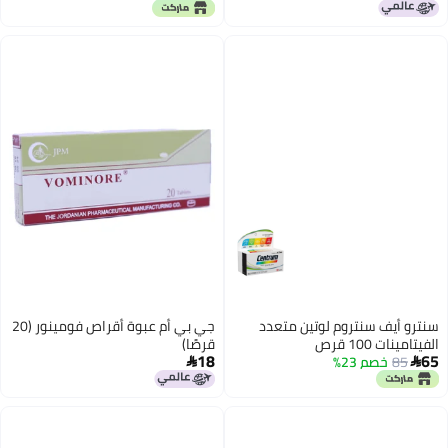
سنترو أيف سنتروم لوتين متعدد
جي بي أم عبوة أقراص فومينور (20
الفيتامينات 100 قرص
قرصًا)
18
65
85
خصم 23%

