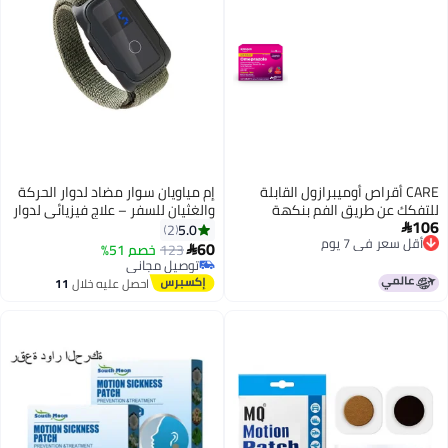
CARE أقراص أوميبرازول القابلة
إم مياويان سوار مضاد لدوار الحركة
للتفكك عن طريق الفم بنكهة
والغثيان للسفر – علاج فيزيائي لدوار
106
الفراولة 42 حبة
السيارة والبحر والطائرة بدون أدوية،
5.0
2

أقل سعر في 7 يوم
إكسسوار منزلي وسيارة للوقاية من
60
123
خصم 51%

أقل سعر في 7 يوم
الغثيان وضمان رحلة مريحة
توصيل مجاني
توصيل مجاني
احصل عليه خلال
11
اغسطس