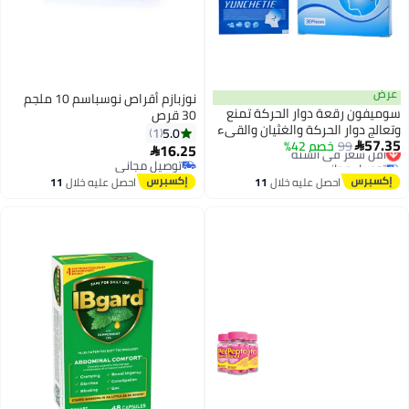
عرض
نوزبازم أقراص نوسباسم 10 ملجم
سوميفون رقعة دوار الحركة تمنع
30 قرص
وتعالج دوار الحركة والغثيان والقيء
5.0
1
57.35
99
خصم 42%
أقل سعر في السنة
سريع المفعول 72 ساعة تأثير طويل

16.25

توصيل مجاني
لا يسبب النعاس ولا توجد آثار جانبية
توصيل مجاني
أقل سعر في السنة
36 قطعة
توصيل مجاني
احصل عليه خلال
11
احصل عليه خلال
11
اغسطس
اغسطس