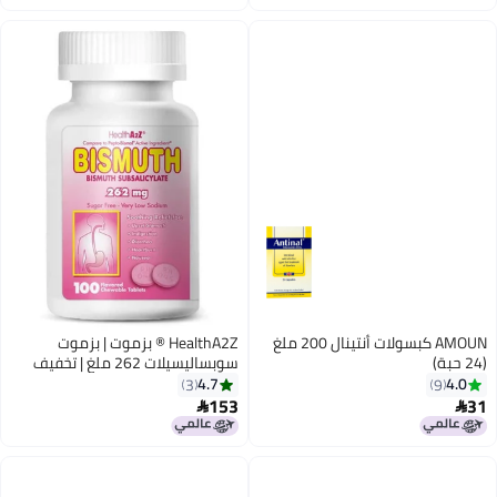
اغسطس
AMOUN كبسولات أنتينال 200 ملغ
HealthA2Z ® بزموت | بزموت
(24 حبة)
سوبساليسيلات 262 ملغ | تخفيف
متعدد الأعراض | (100 حبة (عبوة
4.7
4.0
3
9
واحدة))
153
31

