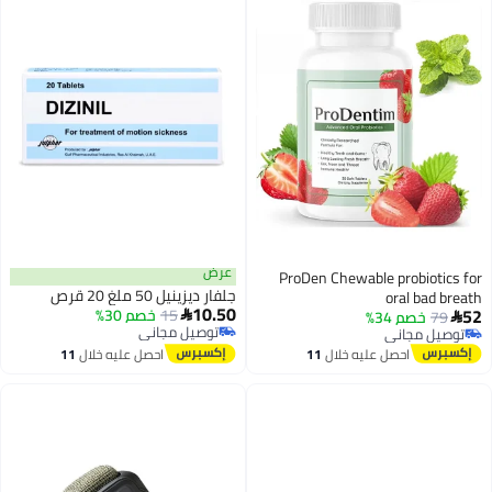
عرض
ProDen Chewable probiotics for
جلفار ديزينيل 50 ملغ 20 قرص
oral bad breath
10.50
52
15
خصم 30%
79
خصم 34%


توصيل مجاني
توصيل مجاني
توصيل مجاني
توصيل مجاني
احصل عليه خلال
11
احصل عليه خلال
11
اغسطس
اغسطس