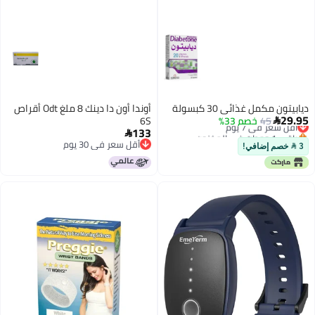
ديابيتون مكمل غذائي 30 كبسولة
أوندا أون دا دينك 8 ملغ Odt أقراص
29.95
45
أقل سعر في 7 يوم
خصم 33%
6S

133
باقي 1 وحدات في المخزون

أقل سعر في 7 يوم
أقل سعر في 30 يوم
3  خصم إضافي!
أقل سعر في 30 يوم