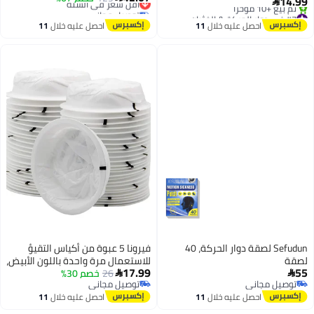
14.99

توصيل مجاني
السيارات، القوارب، الطائرات، مثالية
#7 في دوار الحركة & الغثيان
أقل سعر في السنة
للأطفال والبالغين، سهلة الاستخدام
توصيل مجاني
احصل عليه خلال
11
احصل عليه خلال
11
تم بيع +10 مؤخرًا
خلف الأذن.
اغسطس
اغسطس
#7 في دوار الحركة & الغثيان
Sefudun لصقة دوار الحركة، 40
فيرونا 5 عبوة من أكياس التقيؤ
لصقة
للاستعمال مرة واحدة باللون الأبيض،
17.99
55
26
خصم 30%
أكياس القيء للسفر ودوار الحركة،


توصيل مجاني
توصيل مجاني
1000 مل
توصيل مجاني
توصيل مجاني
احصل عليه خلال
11
احصل عليه خلال
11
اغسطس
اغسطس