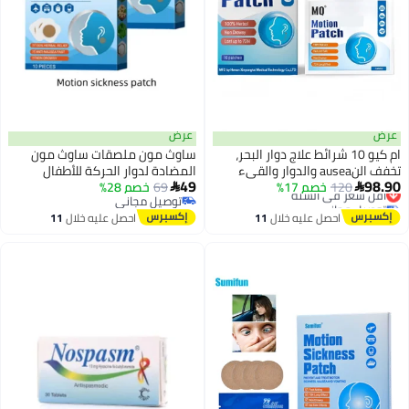
عرض
عرض
ام كيو 10 شرائط علاج دوار البحر،
ساوث مون ملصقات ساوث مون
تخفف النausea والدوار والقيء
المضادة لدوار الحركة للأطفال
49
98.90
120
خصم 17%
أقل سعر في السنة
الناتج عن دوار البحر، فعالة بسرعة ولا
69
خصم 28%
والكبار للسفر بالسيارة، 10


توصيل مجاني
توصيل مجاني
آثار جانبية، لرحلات السيارات والقوارب
ملصقات*2
أقل سعر في السنة
توصيل مجاني
احصل عليه خلال
11
احصل عليه خلال
11
والسفن السياحية والطائرات
اغسطس
اغسطس