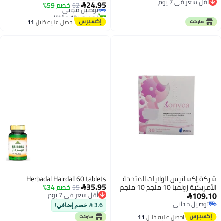
أقل سعر في 7 يوم
معصم مضادة للغثيان للحمل/البحر/
البالغين أسود رمادي أزرق
24.95
62
توصيل مجاني
خصم 59%

أقل سعر في 7 يوم
السيارة/الطيران
تم بيع +10 مؤخرًا
توصيل مجاني
احصل عليه خلال
11
اغسطس
شركة إكسلتيس الولايات المتحدة
Herbadal Hairdall 60 tablets
35.95
الأمريكية زونفيا 10 ملجم 10 ملجم
55
خصم 34%

109.10
أقل سعر في 7 يوم
30 قرص

أقل سعر في 7 يوم
توصيل مجاني
3.6  خصم إضافي!
توصيل مجاني
احصل عليه خلال
11