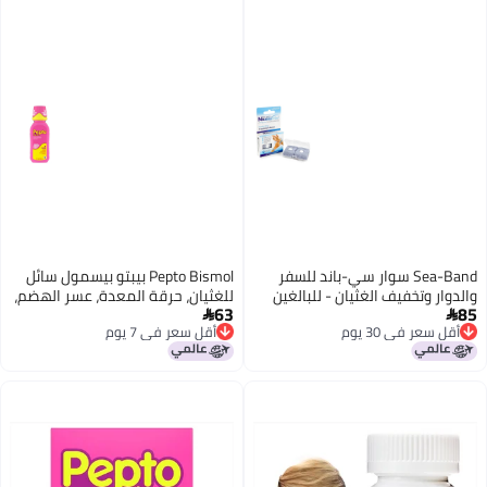
Sea-Band سوار سي-باند للسفر
Pepto Bismol بيبتو بيسمول سائل
والدوار وتخفيف الغثيان - للبالغين
للغثيان، حرقة المعدة، عسر الهضم،
63
85
(رمادي)، 1 زوج
اضطراب المعدة، والإسهال - تخفيف


أقل سعر في 30 يوم
أقل سعر في 7 يوم
سريع لـ 5 أعراض، نكهة أصلية، 8
أقل سعر في 30 يوم
أقل سعر في 7 يوم
أونصات