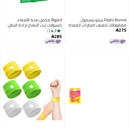
Pepto Bismol بيبتو بيسمول
IBgard مكمل صحة الأمعاء،
مضغوطات تخفيف اضطراب المعدة
كبسولات زيت النعناع لراحة البطن،
275
تخفيف الغثيان تخفيف حرقة المعدة
48 كبسولة (قد يختلف التعبئة)
4.7
3

تخفيف عسر الهضم تخفيف الإسهال
285

دواء للبالغين 5 أعراض تخفيف سريع
72 قرص قابل للمضغ 3x24 حبة