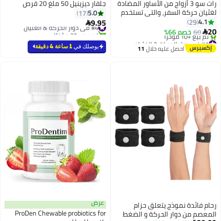
رات سو 3 أزواج من الأساور المضادة
جلفار ديزينيل 50 ملغ 20 قرص
لغثيان حركة السفر، والتي تستخدم
5.0
17
تقنية الضغط الحركي لتوفير الإغاثة
9.95
4.1
29
#4 في دوار الحركة & الغثيان

من الغثيان، وتستخدم للسيارات
20
تم بيع +20 مؤخرًا
60
خصم 66%

والطائرات والبحر. مناسبة للبالغين
#4 في دوار الحركة & الغثيان
#1 في دوار الحركة & الغثيان
توصيل مجاني
والأطفال، متوفرة بالألوان الأسود
يوصلك في
1 ساعة 4 دقيقة
احصل عليه خلال
11
تم بيع +10 مؤخرًا
والرمادي و
اغسطس
#1 في دوار الحركة & الغثيان
عرض
رحام فائدة نموذج يتعلق حزام
ProDen Chewable probiotics for
المعصم من دوار الحركة و الضغط