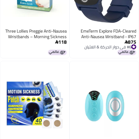
Three Lollies Preggie Anti-Nausea
EmeTerm Explore FDA-Cleared
Wristbands – Morning Sickness
Anti-Nausea Wristband - IP67
118
875
Relief – Clinically Tested Nausea
Waterproof Motion Sickness Relief


#6 في دوار الحركة & الغثيان
Relief Aid - Pregnancy Nausea
Band
#6 في دوار الحركة & الغثيان
Relief – Acupressure Wristband -
Side Effect Free - 2 Pairs, Set of 4
Bands - White