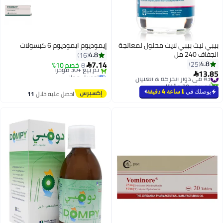
بيبي ليت بيبي لايت محلول لمعالجة
إيموديوم ايموديوم 6 كبسولات
الجفاف 240 مل
4.8
16
7.14
4.8
25
8
خصم 10%

13.85
توصيل مجاني
#3 في دوار الحركة & الغثيان

باقي 3 وحدات في المخزون
تم بيع +20 مؤخرًا
تم بيع +30 مؤخرًا
#3 في دوار الحركة & الغثيان
يوصلك في
1 ساعة 4 دقيقة
احصل عليه خلال
11
توصيل مجاني
اغسطس