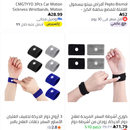
Pepto Bismol أقراص بيبتو بيسمول
CMGTYYD 3Pcs Car Motion
القابلة للمضغ بنكهة الكرز -
Sickness Wristbands, Motion
28.99
52
لتخفيف اضطرابات المعدة، الغثيان،
Sickness Bands for Kids


أقل سعر في 30 يوم
توصيل مجاني
حرقة المعدة، وعسر الهضم - دواء
Acupressure Nausea Relief Band
أقل سعر في 30 يوم
توصيل مجاني
احصل عليه خلال
11
مضاد للإسهال للبالغين - 5 أعراض
for Morning Sickness Sea
اغسطس
تخفيف - 12 حبة
Travel(White&Yellow&Green)
كوزي أشرطة السفر المريحة لعلاج
3 أزواج دوار الحركة تخفيف الغثيان
دوار الحركة، زوجان من أشرطة دوار
الأساور السفر حلقات العلاج بالابر
71.79
79.77
خصم 10%
الحركة للبالغين والأطفال، أساور
لطائرة السيارات دوار البحر الأطفال
2.8
9
