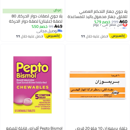
عرض
يلا جوي جهاز التحكم العصبي
يلا جوي لصقات دوار الحركة، 80
للقلق، جهاز محمول باليد للمساعدة
60
لصقة (علبتان) لصقة دوار الحركة
299
أقل سعر في 7 يوم
خصم 79%
على النوم لتحسين المزاج والتركيز،

49
توصيل مجاني
99
خصم 50%
للرحلات البحرية/الدوار/الدوخة خلف
علاج القلق الليلي، جهاز استرخاء

أقل سعر في 7 يوم
توصيل مجاني
الأذن، لصقات دوار الحركة للأطفال
الضغط (أخضر، قطعة واحدة)
توصيل مجاني
احصل عليه خلال
11
احصل عليه خلال
11
والكبار، لصقات دوار البحر بدون
اغسطس
اغسطس
نعاس، لتخفيف الغثيان
جلفار بريموزان 10 ملغ 20 قرص
Pepto Bismol أقراص قابلة للمضغ