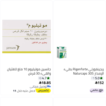
ريجينفورتي Rigenforte بطيء
جانسين موتيليوم 10 ملغ للغثيان
الإصدار Naturcaps 30S
والقىء 30 قرص
4.7
5.0
6
1
18.85
152


توصيل مجاني
توصيل مجاني
احصل عليه خلال
11
اغسطس