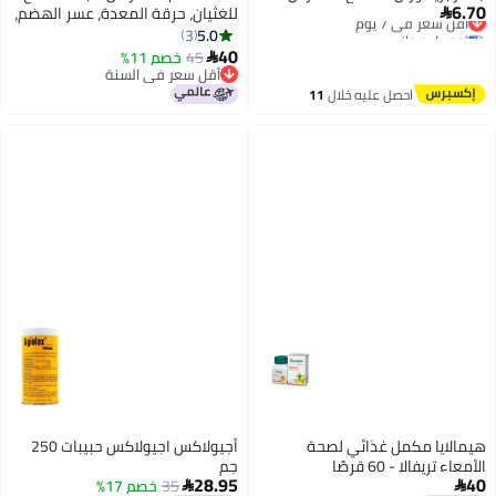
6.70
أقل سعر في 7 يوم
للغثيان، حرقة المعدة، عسر الهضم،

توصيل مجاني
اضطراب المعدة، والإسهال - 5
5.0
3
أقل سعر في 7 يوم
أعراض تخفيف سريع، نكهة أصلية
40
45
خصم 11%

12 حبة
أقل سعر في السنة
أقل سعر في السنة
احصل عليه خلال
11
اغسطس
هيمالايا مكمل غذائي لصحة
أجيولاكس اجيولاكس حبيبات 250
الأمعاء تريفالا - 60 قرصًا
جم
28.95
40
35
خصم 17%

