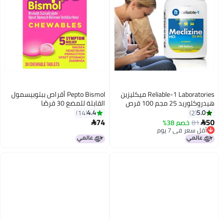
Reliable-1 Laboratories ميكليزين
Pepto Bismol أقراص ببتوبيسمول
هيدروكلوريد 25 مجم 100 قرص
القابلة للمضغ 30 قرصًا
(زجاجة واحدة)
4.4
5.0
14
2
74
50
81
خصم 38%


أقل سعر في 7 يوم
أقل سعر في 7 يوم