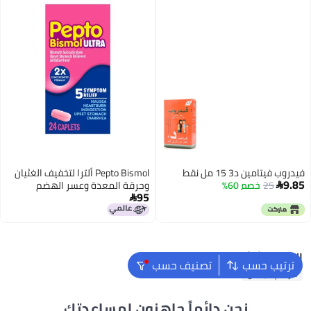
فيدروب فيتامين د3 15 مل نقط
Pepto Bismol ألترا لتخفيف الغثيان
9.85
25
خصم 60%
وحرقة المعدة وعسر الهضم

95
واضطراب المعدة والإسهال، 24

قرصًا
البحث الشائع
ترتيب حسب
تصنيف حسب
مرهم فيكس
نحن دائماً جاهزون لمساعدتك