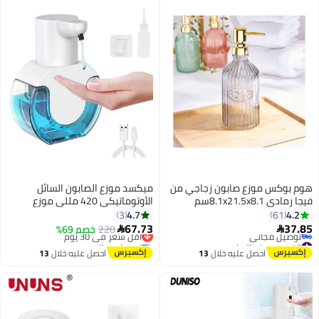
هوم بوكس موزع صابون زجاجي من
ميكسد موزع الصابون السائل
فيجا رمادي 8.1x21.5x8.1سم
الأوتوماتيكي 420 مللي موزع
صابون اليد بدون لمس مقاوم للماء
4.7
4.2
3
61
موزع غسيل اليد للحمام المطبخ
67.73
37.85
220
أقل سعر في 30 يوم
خصم 69%


#6 في موزع الصابون
توصيل مجاني
أقل سعر في 30 يوم
أقل سعر في 30 يوم
احصل عليه خلال
13
احصل عليه خلال
13
توصيل مجاني
اغسطس
اغسطس
#6 في موزع الصابون