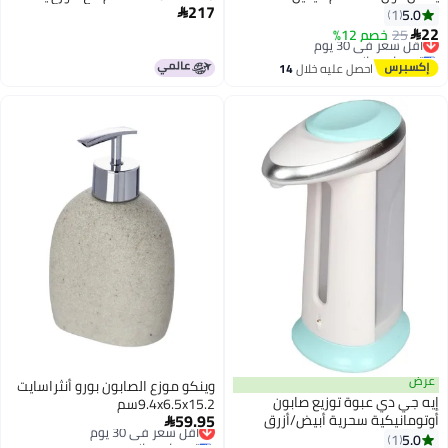
217
وكريم مناسب لتزيين الحمام أسود
5.0

1
أبيض
22
25
خصم 12%
أقل سعر في 30 يوم

توصيل مجاني
أقل سعر في 30 يوم
احصل عليه خلال
14
اغسطس
عرض
وينكو موزع الصابون بورو أنثراسايت
إيه جي دي عبوة توزيع صابون
9.4x6.5x15.2سم
59.95
أوتومانيكية سحرية أبيض/أزرق
أقل سعر في 30 يوم

توصيل مجاني
5.0
1