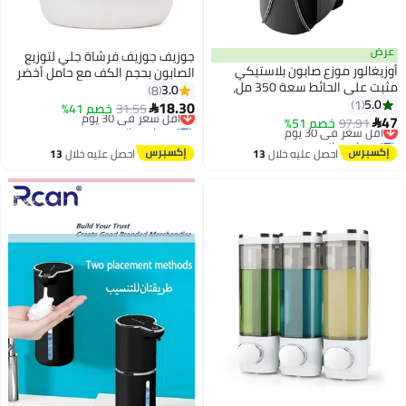
عرض
جوزيف جوزيف فرشاة جلي لتوزيع
أوزيغالور موزع صابون بلاستيكي
الصابون بحجم الكف مع حامل أخضر
مثبت على الحائط سعة 350 مل،
8.8x9.5x13.5Ø³Ù†ØªÙŠÙ…ØªØ±
3.0
8
موزع صابون بلاستيكي وزجاجة
5.0
1
18.30
31.55
أقل سعر في 30 يوم
خصم 41%

شامبو وجل استحمام بدون ثقب
47
97.91
أقل سعر في 30 يوم
خصم 51%
توصيل مجاني

توصيل مجاني
أقل سعر في 30 يوم
أقل سعر في 30 يوم
احصل عليه خلال
13
احصل عليه خلال
13
اغسطس
اغسطس