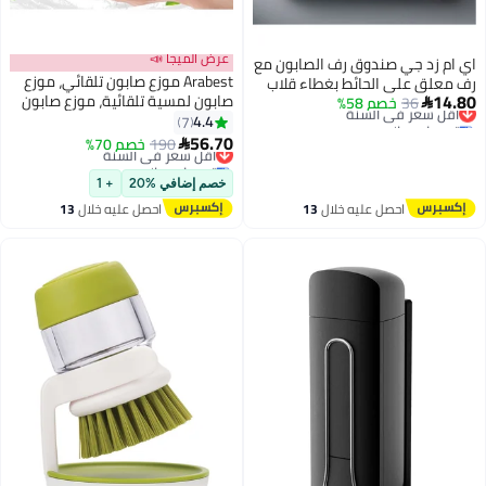
عرض الميجا 📣
اي ام زد جي صندوق رف الصابون مع
Arabest موزع صابون تلقائي، موزع
رف معلق على الحائط بغطاء قلاب
14.80
صابون لمسية تلقائية، موزع صابون
36
خصم 58%
أقل سعر في السنة
مقصورتين لتوفير المساحة وصينية

توصيل مجاني
يدوي مقاوم للماء مثبت على
4.4
تجميع المياه XQ-036
7
أقل سعر في السنة
الحائط، كهربائي ذكي 3 مستويات
56.70
190
خصم 70%
أقل سعر في السنة

من كمية الرغوة القابلة للتعديل
توصيل مجاني
للحمام، المطبخ
أقل سعر في السنة
خصم إضافي %20
+ 1
احصل عليه خلال
13
احصل عليه خلال
13
اغسطس
اغسطس