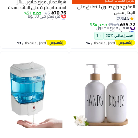
عرض التجديد الكبير
شوانجديان موزع صابون سائل
المفرج موزع صابون للتعليق على
استحمام مثبت على الحائط بسعة
70.76
الجدار فضي
146
أقل سعر في 30 يوم
خصم 51%
1000 مل بدون حفر، مناسب للأماكن

توصيل مجاني
3.5
28
العامة والتجارية - أبيض
أقل سعر في 30 يوم
35.72
#8 في موزع الصابون
78.40
خصم 54%

توصيل مجاني
#8 في موزع الصابون
خصم إضافي %20
+ 1
احصل عليه خلال
14
احصل عليه خلال
13
اغسطس
اغسطس