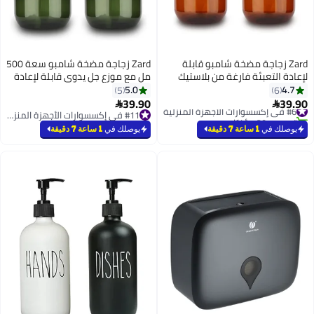
Zard زجاجة مضخة شامبو قابلة
Zard زجاجة مضخة شامبو سعة 500
لإعادة التعبئة فارغة من بلاستيك
مل مع موزع جل يدوي قابلة لإعادة
PET الكهرماني، شامبو، بلسم
التعبئة فارغة من بلاستيك PET
5.0
4.7
5
6
وغسول للاستحمام للحمام، المطبخ،
الكهرماني، للشامبو، والبلسم،
39.90
39.90
#6 في إكسسوارات الأجهزة المنزلية


المكتب، غرفة الغسيل،
وغسل الاستحمام للحمام، والمطبخ،
تم بيع +20 مؤخرًا
#11 في إكسسوارات الأجهزة المنزلية
#6 في إكسسوارات الأجهزة المنزلية
المستحضرات والمزيد 2PCS
والمكتب، وغرفة الغسيل،
#11 في إكسسوارات الأجهزة المنزلية
يوصلك في
1 ساعة 7 دقيقة
يوصلك في
1 ساعة 7 دقيقة
500ml/17oz، بني
واللوشنات والمزيد، باللون الأخضر
الداكن 2 قطعة