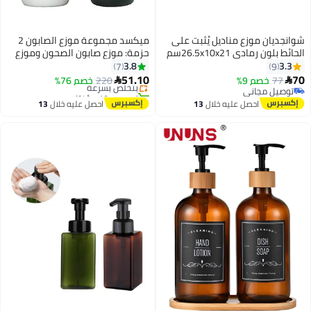
شوانجديان موزع مناديل يُثبت على
ميكسد مجموعة موزع الصابون 2
الحائط بلون رمادي 26.5x10x21سم
حزمة: موزع صابون الصحون وموزع
#19 في إكسسوارات الأجهزة المنزلية
صابون اليدين - زجاجي سعة 16
3.8
3.3
7
9
توصيل مجاني
أوقية، مضخات بلاستيكية سوداء -
51.10
70
77
خصم 9%
220
بتخلّص بسرعة
خصم 76%


مثالية لديكور المطبخ الأسود
توصيل مجاني
تم بيع +10 مؤخرًا
توصيل مجاني
والأبيض
#19 في إكسسوارات الأجهزة المنزلية
احصل عليه خلال
13
احصل عليه خلال
13
اغسطس
اغسطس