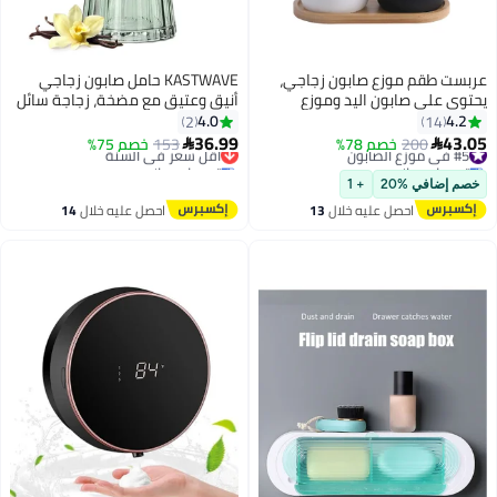
عربست طقم موزع صابون زجاجي،
KASTWAVE حامل صابون زجاجي
يحتوي على صابون اليد وموزع
أنيق وعتيق مع مضخة، زجاجة سائل
صابون الأطباق، مناسب لديكور
صابون ومعقم وشامبو، ديكور ريفي
4.0
4.2
2
14
المطبخ. (أبيض وأسود)
للمزرعة، موزع صابون يدوي من
36.99
43.05
#5 في موزع الصابون
200
خصم 78%
153
خصم 75%
أقل سعر في السنة


الكريستال لمغسلة المطبخ
توصيل مجاني
توصيل مجاني
#5 في موزع الصابون
وإكسسوارات الحمام
أقل سعر في السنة
خصم إضافي %20
+ 1
احصل عليه خلال
13
احصل عليه خلال
14
اغسطس
اغسطس