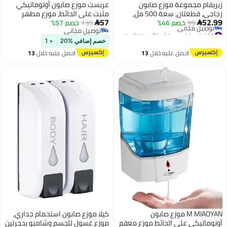
زيريفام مجموعة موزع صابون
عربست موزع صابون أوتوماتيكي
زجاجي، قطعتان، سعة 500 مل،
مثبت على الحائط، موزع مطهر
57
52.99
99
خصم 46%
موزع صابون لليدين والأطباق مع
135
خصم 57%
لليدين، 700 مل موزع صابون يدوي


#28 في إكسسوارات الأجهزة المنزلية
توصيل مجاني
صينية من الخيزران، موزع زجاجات
جل/سائل بدون لمس للمنزل
أقل سعر في 30 يوم
توصيل مجاني
للحمام والمطبخ، ديكور ريفي، ديكور
والمستشفى والمدرسة والمكتب،
خصم إضافي %20
+ 1
توصيل مجاني
مطبخ (أبيض)
عبوة واحدة
احصل عليه خلال
13
احصل عليه خلال
13
#28 في إكسسوارات الأجهزة المنزلية
اغسطس
اغسطس
M MIAOYAN موزع صابون
كيلا موزع صابون استحمام جداري،
أوتوماتيكي على الحائط موزع معقم
موزع غسول للجسم وشامبو بحجرتين