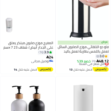
عرض
المفرج موزع صابون مبتكر يعلق
فاو دو التلقائي موزع الصابون السائل
على الجدار أبيض/ شفاف 23 x 7سم
تعمل باللمس بطارية تعمل باليد
3.9
76
موزع الصابون مع قابل للتعديل
3.0
8
24

الصابون الاستغناء حجم التحكم
48.12
79
خصم 39%
أقل سعر في السنة
توصيل مجاني

الهاتفي مثالية للاستخدام التجاري أو
توصيل مجاني
توصيل مجاني
المنزلي
أقل سعر في السنة
احصل عليه خلال
13
احصل عليه خلال
14
اغسطس
اغسطس