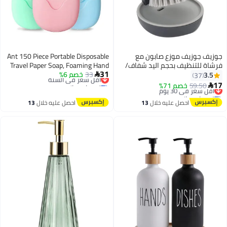
جوزيف جوزيف موزع صابون مع
Ant 150 Piece Portable Disposable
فرشاة للتنظيف بحجم اليد شفاف/
Travel Paper Soap, Foaming Hand
31
رمادي 8.8x9.5x13.5Ø³Ù†ØªÙŠÙ…
33
خصم 6%
أقل سعر في السنة
Washing Bath, Scented hand soap
3.5

37
توصيل مجاني
for Indoor Outdoor Travel Camping
ØªØ±
17
59.50
أقل سعر في 30 يوم
خصم 71%

أقل سعر في السنة
Hiking
توصيل مجاني
أقل سعر في 30 يوم
احصل عليه خلال
13
احصل عليه خلال
13
اغسطس
اغسطس