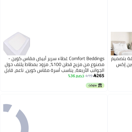
قة بتصميم
Comfort Beddings غطاء سرير أبيض مقاس كوين -
مقاس توين إكس
مصنوع من مزيج قطن 100%، مزود بمطاط يلتف حول
الجوانب الأربعة، يناسب أسرة مقاس كوين، ناعم، قابل
265
للغسل - بديل لتنورة السرير، غطاء إطار سرير أبيض
419
خصم 36%
