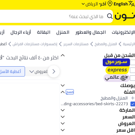
English
آخر
الرياض‎‎
الإلكترونيات
الجمال والعطور
المنزل
البقالة
أزياء الرجال
أزي
الرئيسية
المنزل والمطبخ
مستلزمات السرير
إكسسوارات مستلزمات الفراش
أغطية
الشحن من قبل
اكثر من ٤٠ ألف نتائج البحث
"
أغ
العروض
أغطية الأسرّة
يوصلك
الفئة
اليوم
مسح
المنزل والمطبخ
الكل المنزل والمطبخ
home-and-kitchen/bedding-16171/bedding-accessories/bed-skirts-22273
الماركة
مستلزمات السرير
الكل مستلزمات السرير
السعر
إكسسوارات مستلزمات الفراش
العروض
إلى
عرض التنائج
الكل إكسسوارات مستلزمات الفراش
سليب ويل
عرض
اقل سعر
أغطية الأسرّة الجانبية
Generic