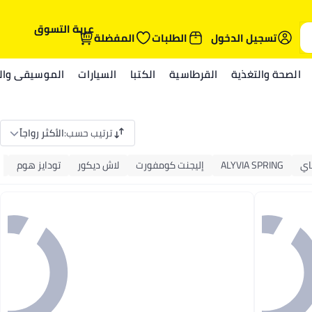
عربة التسوق
تسجيل الدخول
الطلبات
المفضلة
الصحة والتغذية
القرطاسية
الكتبا
السيارات
الموسيقى والم
ترتيب حسب
:
الأكثر رواجاً
اي
ALYVIA SPRING
إليجنت كومفورت
لاش ديكور
تودايز هوم