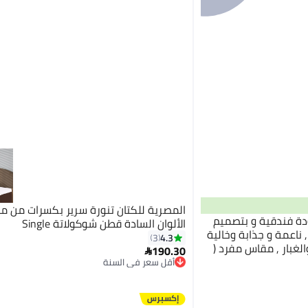
المصرية للكتان تنورة سرير بكسرات من 
دة فندقية و بتصميم
الألوان السادة قطن شوكولاتة Single
اعمة و جذابة وخالية
4.3
3
الغبار , مقاس مفرد (
190.30

أقل سعر في السنة
توصيل مجاني
أقل سعر في السنة