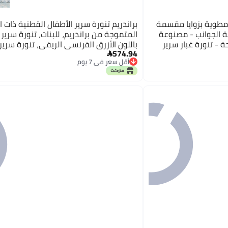
نورة سرير مطوية بزوايا مقسمة
براندريم تنورة سرير الأطفال القطنية ذات ا
ية الجوانب - مصنوعة
المتموجة من براندريم، للبنات، تنورة سرير
 - تنورة غبار سرير
باللون الأزرق الفرنسي الريفي، تنورة سرير
574.94
 - مقاس توأم بسقوط
الصغار، تنورة سرير الحضانة ذات الطابع الري

أقل سعر في 7 يوم
تنورة بوهو بوهيمية قديمة مطبوعة بالز
توصيل مجاني
الجيل الأكبر
أقل سعر في 7 يوم