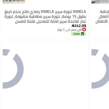
لحافة
RIMELA تنورة سرير RIMELA رمادي فاتح بحجم كينغ
 أطفال
بطول 15 بوصة، تنورة سرير مطاطية ملفوفة، تنورة
 الأطفال
غبار لقاعدة سرير قابلة للتعديل، قابلة للغسل
242.09
في الأنيق،
بالماكينة، سهلة التركيب

أقل سعر في 7 يوم
هور من
أقل سعر في 7 يوم