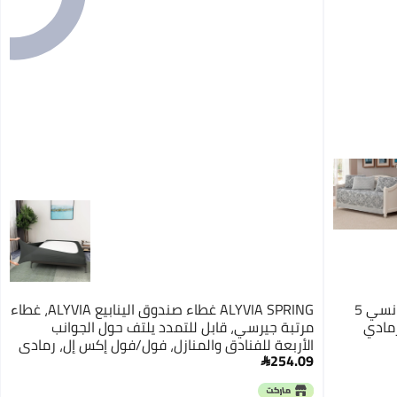
فانسي لينين (رمادي زهري) - مجموعة فانسي 5
ALYVIA SPRING غطاء صندوق الينابيع ALYVIA، غطاء
مادي
مرتبة جيرسي، قابل للتمدد يلتف حول الجوانب
الأربعة للفنادق والمنازل، فول/فول إكس إل، رمادي
254.09
