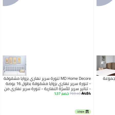
مجموعة
MD Home Decore تنورة سرير نهاري بزوايا مشقوقة
- تنورة سرير نهاري بزوايا مشقوقة بطول 16 بوصة
- تنانير سرير للأسرّة النهارية - تنورة سرير نهاري من
484
الألياف الدقيقة لغرفة المعيشة أو غرفة الضيوف -
769.40
خصم 37%

تنورة سرير نهاري بيضاء