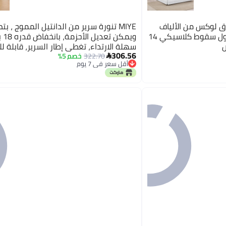
ق لوكس من الألياف
MIYE تنورة سرير من الدانتيل المموج ، 
الدقيقة بتصميم مخصص بطول سقوط كلاسيكي 14
ويمكن 
ض
سهلة الارتداء، تغطي إطار السرير، قابلة 
306.56
الغسالة (تصميم بالزخارف/كريمي، مقاس 
322.70
خصم 5%

أقل سعر في 7 يوم
- 18 بوصة)
أقل سعر في 7 يوم