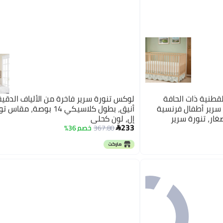
لقطنية ذات الحافة
لوكس تنورة سرير فاخرة من الألياف الدقي
 سرير أطفال فرنسية
أنيق، بطول كلاسيكي 14 بوصة، 
غار، تنورة سرير
إل، لون كحلي
233
ة محايدة قديمة خضراء
367.80
خصم 36%

طابع ريفي أنيق بوهو