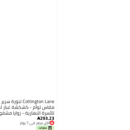
Cottington Lane ت
مقاس توأم - كشكشة غبار للس
للأسرة النهارية - زوايا مش
293.23
قطن/مايكروفايبر بولي أصلي

أقل سعر في 7 يوم
توأم 12 بوصة - تنانير سرير بيضاء
أقل سعر في 7 يوم