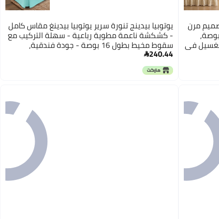
بتصميم مرن
يوتوبيا بيدينج تنورة سرير يوتوبيا بيدينغ مقاس كامل
تعديل الأحزمة، بانخفاض قدره 18 بوصة،
- كشكشة ناعمة مطوية رباعية - سهلة التركيب مع
للغسيل في
سقوط مخيط بطول 16 بوصة - جودة فندقية،
240.44
كامل/توأم
مقاومة للانكماش والبهتان (مقاس كوين، أزرق سبا)
