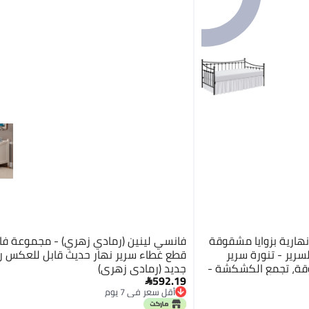
نورة سرير نهارية بزوايا مشقوقة
رير - تنورة سرير
قطع غطاء سرير نهار حديث قابل للعكس ر
قوقة، تجمع الكشكشة -
جديد (رمادي زهري)
592.19
 - تنورة سرير مقاس

أقل سعر في 7 يوم
توصيل مجاني