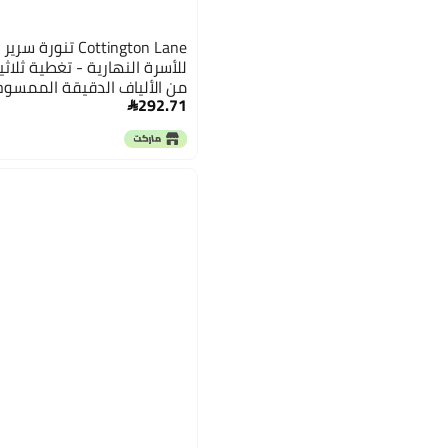
Cottington Lane ت
للأسرة النهارية - تغطية ثلاث
من الألياف الدقيقة الممسوحة
292.71
نهارية عاجية بزوايا مقسمة

12 بوصة (توأم/سقوط 12 بوصة)